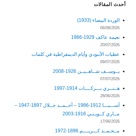
أحدث المقالات
الوردة البيضاء (1933)
06/08/2026
نعيمة عاكف 1929-1966
20/07/2026
عطيات الأبنودي وأيام الديمقراطية في كلمات
09/07/2026
يــوســف شــاهــيــن 1926-2008
07/07/2026
هــنــري بـــركــــات 1914-1997
28/06/2026
آســـيـــا 1912-1986 – أحــمــد جــلال 1897-1947 –
مــاري كــويـنـي 1916-2003
17/06/2026
مــحـمــد كـــريــــم 1896-1972