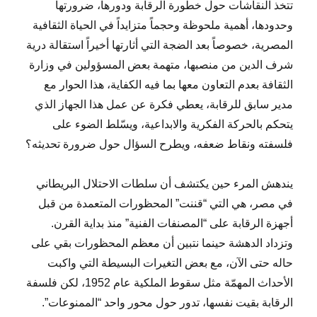
تتخذ النقاشات حول خطورة الرقابة ودورها، ضرورتها
وحدودها، أهمية ملحوظة وحجماً متزايداً في الحياة الثقافية
المصرية، خصوصاً بعد الضجة التي أثارتها أخيراً استقالة درية
شرف الدين من منصبها، متهمة بعض المسؤولين في وزارة
الثقافة بعدم التعاون معها بما فيه الكفاية، هذا الحوار مع
مدير سابق للرقابة، يعطي فكرة عن عمل هذا الجهاز الذي
يتحكم بالحركة الفكرية والابداعية، ويسّلط الضوء على
فلسفته ونقاط ضعفه، ويطرح السؤال حول ضرورة تحديثه؟
يندهش المرء حين يكتشف أن سلطات الاحتلال البريطاني
في مصر، هي التي “قننت” المحظورات المتعمدة من قبل
أجهزة الرقابة على “المصنفات الفنية” منذ بداية القرن.
وتزداد الدهشة حينما نتبين أن معظم المحظورات بقي على
حاله حتى الآن، مع بعض التغيرات البسيطة التي واكبت
الأحداث المهمّة مثل سقوط الملكية عام 1952، لكن فلسفة
الرقابة بقيت نفسها، تدور حول محور واحد “الممنوعات”.