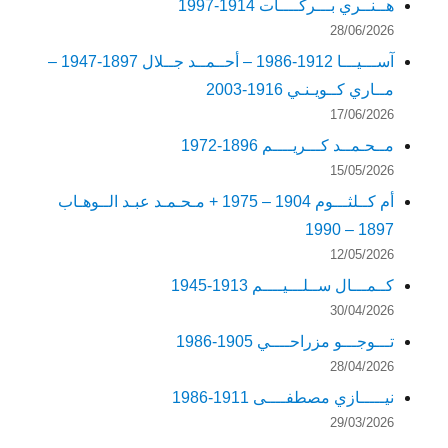
هــنــري بـــركــــات 1914-1997
28/06/2026
آســـيـــا 1912-1986 – أحــمــد جــلال 1897-1947 –
مــاري كــويـنـي 1916-2003
17/06/2026
مــحـمــد كـــريــــم 1896-1972
15/05/2026
أم كــلثـــوم 1904 – 1975 + مـحـمـد عبـد الــوهـاب
1897 – 1990
12/05/2026
كــمـــال ســلـــيــــم 1913-1945
30/04/2026
تـــوجـــو مزراحــــي 1905-1986
28/04/2026
نيـــــازي مصطفــــى 1911-1986
29/03/2026