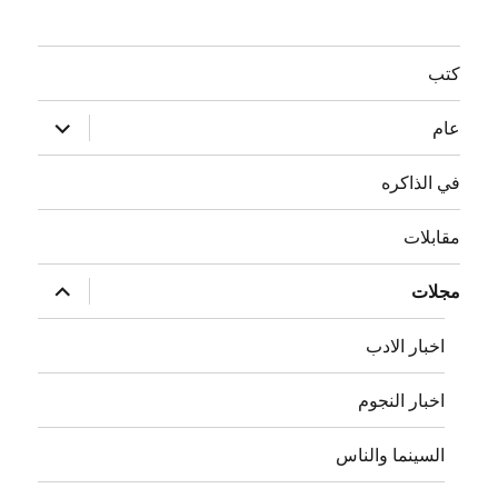
كتب
توسيع
عام
القائمة
الفرعية
في الذاكره
مقابلات
توسيع
مجلات
القائمة
الفرعية
اخبار الادب
اخبار النجوم
السينما والناس