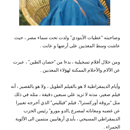
وصاحبته “عطيات الأبنودي” ولدت تحت سماء مصر ، حيث
عاشت وسط المعذبين على أرضها و عانت .
ومن خلال أفلام تسجيلية ، بدءا من “حصان الطين” ، عبرت
عن الآلام والأحلام الممكنة لهؤلاء المعذبين .
وأيام الديمقراطية لا هو بالفيلم الطويل ، ولا هو بالقصير ، أنه
فيلم صغير، مدته لا تزيد علي سبعين دقيقة ، مثله في ذلك
مثل “بروڨة أوركسترا”، فيلم “فيلليني” الذي أخرجه تعبيرا
عن غضبه ومعاناته لمصرع „الدو مورو” رئيس الحزب
الديمقراطي المسيحي ، بأيدي أرهابيين منتمين الى الألوية
الحمراء .