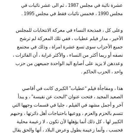
عشرة نائبة في مجلس 1987 ، ثم الى عشر نائبات في
مجلس 1990 ، فخمس نائبات فقط في مجلس 1995 .
وعلى كل ، فمذبحة النساء في معركة الانتخابات للمجلس
الأخير ، مدار فيلم عطيات ، ففي تلك المعركة لم ترشح
جميع الأحزاب سوى تسع عشرة امراة ، وذلك في مجتمع
نصفه أو ربما أكثر من النساء ، والأكثر غرابة ، أن الفائزات ،
وعددهن لا يزيد على أصابع اليد الواحدة جميعهن من حزب
واحد ، الحزب الحاكم .
هذا ، ومفاجأة فيلم “عطيات” الكبرى كانت في أقاصي
الصعيد المجيد ، فتحت عنوان “البحث عن نفيسة” ، و يبدأ
آخر و أجمل مشهد في الفيلم ، جليا في قسمات وجهها التي
تتسم بالحزم والعزم ، ووعيها باحتياجات أهل دائرتها ، وحبهم
الكبير لها ، كل ذلك أنما يؤهلها لأن تكون ، لا زعيمة محلية
فحسب ، وأنما زعيمة بطول وعرض البلاد ، أنها والحق يقال