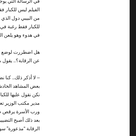
في الرسالة التي يوجه
الفيلم ليس للكبار ف
من البيبي دول الذي لن
للكبار فقط رغبة في 
في هدوء وهو يلعن اليو
هل اضطررت لوضع لافت
عن الرقابة؟.. يقول
– لا أذكر ذلك.. كنا ن
بعض المشاهد الخادشة 
مدير مكتب الوزير تعا
ورب الأسرة يرقص طول
بعد ذلك أصبح التضييق
الرقابة “مذعورة” سوا