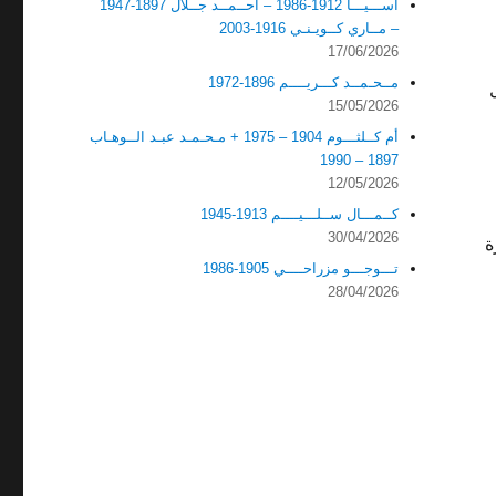
آســـيـــا 1912-1986 – أحــمــد جــلال 1897-1947
– مــاري كــويـنـي 1916-2003
17/06/2026
مــحـمــد كـــريــــم 1896-1972
15/05/2026
أم كــلثـــوم 1904 – 1975 + مـحـمـد عبـد الــوهـاب
1897 – 1990
12/05/2026
كــمـــال ســلـــيــــم 1913-1945
30/04/2026
ة
تـــوجـــو مزراحــــي 1905-1986
28/04/2026