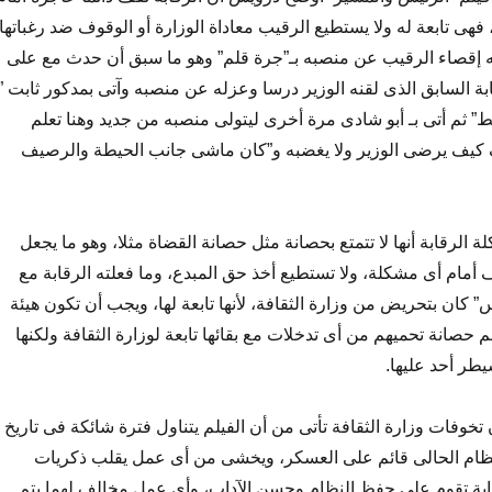
 فهى تابعة له ولا يستطيع الرقيب معاداة الوزارة أو الوقوف ضد رغباتها،
ه إقصاء الرقيب عن منصبه بـ”جرة قلم” وهو ما سبق أن حدث مع على
بة السابق الذى لقنه الوزير درسا وعزله عن منصبه وآتى بمدكور ثابت ”
 ثم أتى بـ أبو شادى مرة أخرى ليتولى منصبه من جديد وهنا تعلم
كيف يرضى الوزير ولا يغضبه و”كان ماشى جانب الحيطة والرصيف
الرقابة أنها لا تتمتع بحصانة مثل حصانة القضاة مثلا، وهو ما يجعل
ام أى مشكلة، ولا تستطيع أخذ حق المبدع، وما فعلته الرقابة مع
” كان بتحريض من وزارة الثقافة، لأنها تابعة لها، ويجب أن تكون هيئة
حصانة تحميهم من أى تدخلات مع بقائها تابعة لوزارة الثقافة ولكنها
طر أحد عليها.
خوفات وزارة الثقافة تأتى من أن الفيلم يتناول فترة شائكة فى تاريخ
ام الحالى قائم على العسكر، ويخشى من أى عمل يقلب ذكريات
ابة تقوم على حفظ النظام وحسن الآداب، وأى عمل مخالف لهما يتم