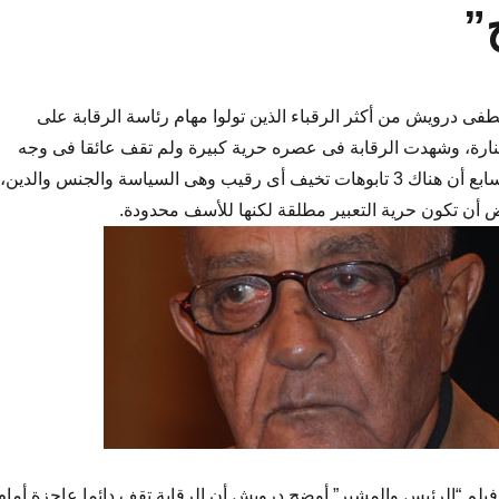
”
طفى درويش من أكثر الرقباء الذين تولوا مهام رئاسة الرقابة على
نارة، وشهدت الرقابة فى عصره حرية كبيرة ولم تقف عائقا فى وجه
الإبداع، وأكد لليوم السابع أن هناك 3 تابوهات تخيف أى رقيب وهى السياسة والجنس والدين،
 أن تكون حرية التعبير مطلقة لكنها للأسف محدودة.
فيلم “الرئيس والمشير” أوضح درويش أن الرقابة تقف دائما عاجزة أمام