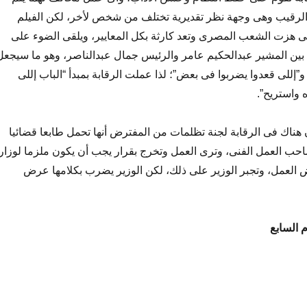
الرقيب وهى وجهة نظر تقديرية تختلف من شخص لأخر، لكن الفيلم
ض لنكسة 76 التى هزت الشعب المصرى وتعد كارثة بكل المعايير، ويلقى الضوء على
بين المشير عبدالحكيم عامر والرئيس جمال عبدالناصر، وهو ما سيجعل
و”إللى قعدوا يضربوا فى بعض”؛ لذا عملت الرقابة بمبدأ “الباب إللى
 واستريح”.
هناك فى الرقابة لجنة تظلمات من المفترض أنها تحمل طابعا قضائيا
ب العمل الفنى، وترى العمل وتخرج بقرار يجب أن يكون ملزما لوزار
 العمل، وتجبر الوزير على ذلك، لكن الوزير يضرب بكلامها عرض
 السابع