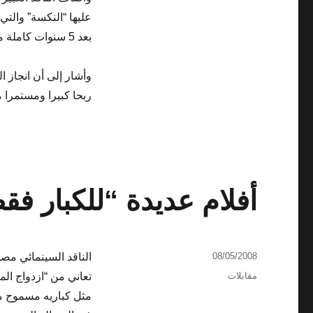
عليها “النكسة” وال
بعد 5 سنوات كاملة من عرضه في أوروبا.
وأشار إلى أن انجاز ا
ربحا كبيرا ومستمرا
أفلام عديدة “للكبار فقط
نُشرت
08/05/2008
الناقد السينمائي مص
في
التصنيفات
مقابلات
تعاني من “ازدواج الم
مثل كباريه مسموح مش