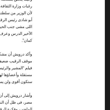
رغبات وزارة الثقافة،
لأن الوزير من سلطت
أبو شادى رئيس الرقا
اللى مشى جنب الحيط”
الأخير الدرس وعرف 
كمان”.
وأكد درويش أن مشكلة 
موقف الرقيب ضعيف أم
فيلم “المشير والرئيس
مستقلة وأعضاؤها لهم 
ستكون أقوى ولن يسي
وأشار درويش إلى أن ت
مصر، فى ظل أن النظ
الماضى، وفكرة الرق