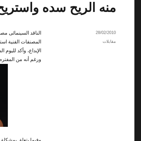
منه الريح سده واستريح
نُشرت
28/02/2010
الناقد السينمائى مص
في
التصنيفات
مقابلات
المصنفات الفنية است
ورغم أنه من المفترض
وفيما يتعلق بمشكلة 