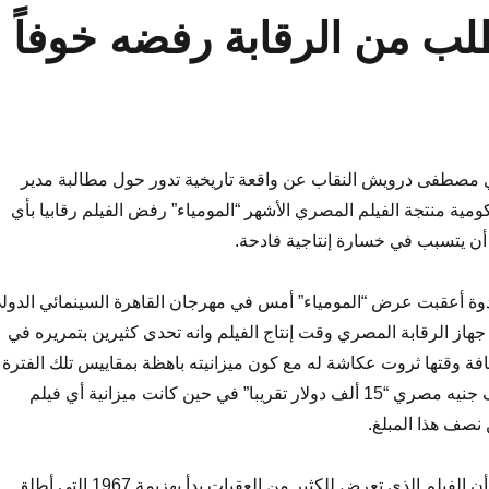
لب من الرقابة رفضه خوفاً
مصطفى درويش النقاب عن واقعة تاريخية تدور حول مطالبة مدير
مية منتجة الفيلم المصري الأشهر “المومياء” رفض الفيلم رقابيا بأي
ن يتسبب في خسارة إنتاجية فادحة.
وة أعقبت عرض “المومياء” أمس في مهرجان القاهرة السينمائي الدول
جهاز الرقابة المصري وقت إنتاج الفيلم وانه تحدى كثيرين بتمريره في
ة وقتها ثروت عكاشة له مع كون ميزانيته باهظة بمقاييس تلك الفترة
حيث تجاوزت 90 ألف جنيه مصري “15 ألف دولار تقريبا” في حين كانت ميزانية أي فيلم
نصف هذا المبلغ.
وأضاف الناقد الكبير أن الفيلم الذي تعرض للكثير من العقبات بدأ بهزيمة 1967 التي أطلق