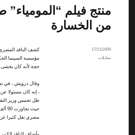
منتج فيلم “المومياء” ط
من الخسارة
نُشرت
17/11/2009
كشف الناقد المصري 
في
التصنيفات
مقابلات
مؤسسة السينما الحكو
حجة لأنه كان يخشى أ
وقال درويش ، في ند
، إنه كان مسئولا عن 
ظل تحمس وزير الثقاف
مصري تقل كثيرا عن 