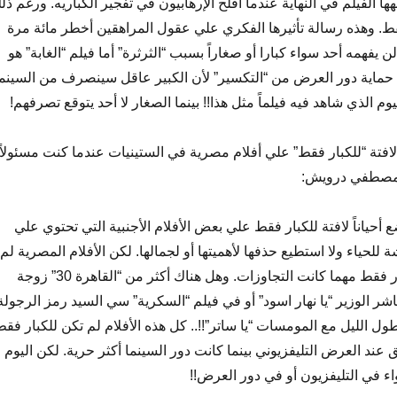
ها الفيلم في النهاية عندما أفلح الإرهابيون في تفجير الكباريه. ورغم ذل
قط. وهذه رسالة تأثيرها الفكري علي عقول المراهقين أخطر مائة مرة
 يفهمه أحد سواء كبارا أو صغاراً بسبب “الثرثرة” أما فيلم “الغابة” هو
حماية دور العرض من “التكسير” لأن الكبير عاقل سينصرف من السينما
م الذي شاهد فيه فيلماً مثل هذا!! بينما الصغار لا أحد يتوقع تصرفهم!
ة “للكبار فقط” علي أفلام مصرية في الستينيات عندما كنت مسئولاً
 مصطفي درويش:
ضع أحياناً لافتة للكبار فقط علي بعض الأفلام الأجنبية التي تحتوي علي
للحياء ولا استطيع حذفها لأهميتها أو لجمالها. لكن الأفلام المصرية لم
نكن نقول عليها للكبار فقط مهما كانت التجاوزات. وهل هناك أكثر من “القاهرة 30” زوجة
شر الوزير “يا نهار اسود” أو في فيلم “السكرية” سي السيد رمز الرجولة
 الليل مع المومسات “يا ساتر”!!.. كل هذه الأفلام لم تكن للكبار فقط
 عند العرض التليفزيوني بينما كانت دور السينما أكثر حرية. لكن اليوم
ء في التليفزيون أو في دور العرض!!