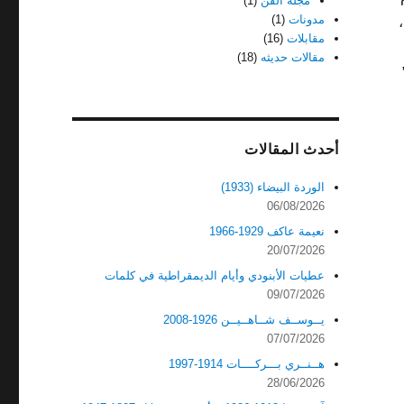
مجله الفن
(1)
مدونات
(1)
مقابلات
(16)
مقالات حديثه
(18)
أحدث المقالات
الوردة البيضاء (1933)
06/08/2026
نعيمة عاكف 1929-1966
20/07/2026
عطيات الأبنودي وأيام الديمقراطية في كلمات
09/07/2026
يــوســف شــاهــيــن 1926-2008
07/07/2026
هــنــري بـــركــــات 1914-1997
28/06/2026