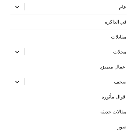
توسيع
عام
القائمة
الفرعية
في الذاكره
مقابلات
توسيع
مجلات
القائمة
الفرعية
اعمال متميزه
توسيع
صحف
القائمة
الفرعية
اقوال مأثوره
مقالات حديثه
صور