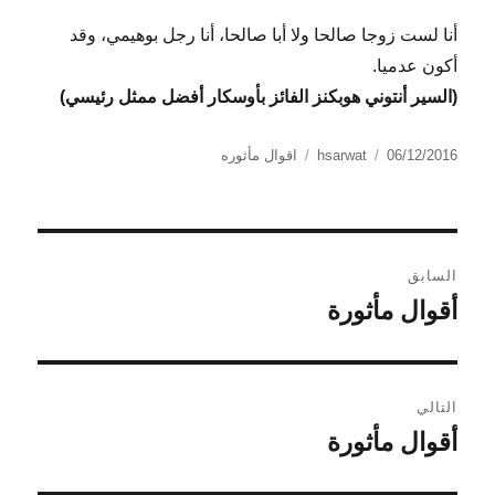
أنا لست زوجا صالحا ولا أبا صالحا، أنا رجل بوهيمي، وقد
أكون عدميا.
(السير أنتوني هوبكنز الفائز بأوسكار أفضل ممثل رئيسي)
الكاتب
نُشرت
التصنيفات
06/12/2016
hsarwat
اقوال مأثوره
في
تصفّح
السابق
المقالات
أقوال مأثورة
المقالة
السابقة:
التالي
أقوال مأثورة
المقالة
التالية: