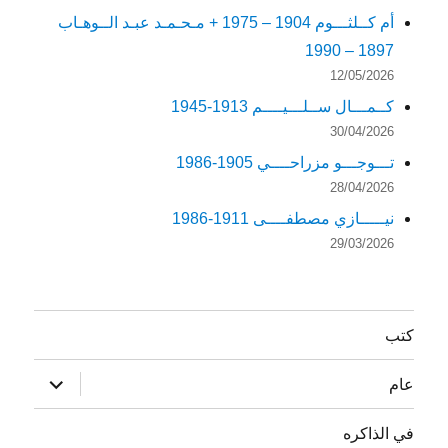
أم كــلثـــوم 1904 – 1975 + مـحـمـد عبـد الــوهـاب
1897 – 1990
12/05/2026
كــمـــال ســلـــيــــم 1913-1945
30/04/2026
تـــوجـــو مزراحــــي 1905-1986
28/04/2026
نيـــــازي مصطفــــى 1911-1986
29/03/2026
كتب
توسيع
عام
القائمة
الفرعية
في الذاكره