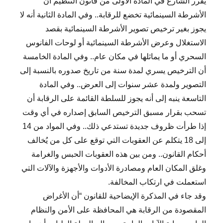
يُقرر الشارع في المادة الأولى من قانون التنظيم أن
الأشرطة السينمائية تخضع للرقابة.. وفي المادة الثانية أنه لا
يجوز بغير ترخيص تصوير الأشرطة السينمائية بقصد
الاستغلال وعرض الأشرطة السينمائية أو لوحات الفانوس
السحري أو ما يماثلها في مكان عام.. وفي المادة الخامسة
أن الترخيص يسري لمدة سنة من تاريخ صدوره بالنسبة إلى
التصوير ولمدة عشر سنوات إلى العرض.. وفي المادة
التاسعة ينبه إلى أنه يجوز للسلطة القائمة على الرقابة أن
تسحب بقرار مسبق الترخيص السابق إصداره في أي وقت
إذا طرأت ظروف جديدة تستدعي ذلك.. وفي المواد من 14
إلى 18 يتكلم عن العقوبات التي توقع على كل من يُخالف
أحكام القانون.. ومن بين هذه العقوبات الحبس والغرامة
وغلق المكان العام ومصادرة الأدوات والأجهزة والآلات التي
استعملت في ارتكاب المخالفة.
وقد جاء في المذكرة الإيضاحية للقانون “أن الأغراض
المقصودة من الرقابة هي المحافظة على الأمن والنظام