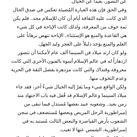
عن التصور، بعيداً عن الخيال.
وفي الحق فإن هذه العبارة المُضيئة تعكس في صدق الحال
الذي كانت عليه الثقافة أيام أن كان للإسلام مجد.. فلم يكن
ثمة خوف من المعرفة، ولذلك كانت الإباحة في كل شيء
هي القاعدة والمنع هو الإستثناء.. الإباحة تنهض برهاناً على
العلم والمنع يؤخذ دليلاً على العجز وليد الجهل.
ولو كان ارتد ميلاد فن السينما ألف عام لأمكننا أن نتصور
ازدهاراً له في عالم الإسلام أسوة بالفنون الأخرى التي كانت
معروفة وقتذاك والتي كانت مزدهرة بفضل الثقة في الحرية
وعدم التخوف منها.
ولكن الواقع شيء وما يَفرُ إليه الخيال شيءٌ آخر، فقد جاء
ميلاد السينما وعالم الإسلام قد قُفل فيه باب الاجتهاد منذ
زمن بعيد.. وشعوبه عبيد بعضها مُستذل فيما تبقى من
إمبراطورية الرجل المريض وبعضها مُستضعف في سجن
الشعوب بأرض القياصرة والبعض الثالث مُستبد به في
إمبراطورية، الشمس عنها لا تغيب.