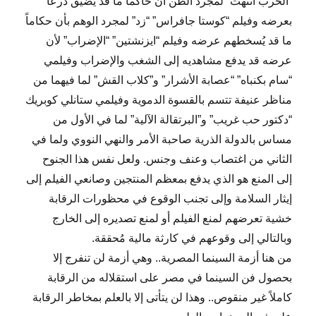
“الحرب انتهت” لمجرد الظن أن حاكماً ما قد يضيق ذرعاً
بعرضه وفيلم “كوستا جافراس” “زد” لمجرد الوهم بأن حكاماً
ما قد يُسخطهم عرضه وفيلم “ايزنشتين” “الإضراب” لأن
عرضه قد يدفع مشاهديه إلى الشغب والإضراب وفيلمي
“سام بكنباه” “عصابة الأشرار” و”كلاب القش” لما فيهما من
مناظر عنيفة تتسم بالقسوة الدموية وفيلمي ستانلي كوبريك
“دكتور حب غريب” و”البرتقالة الآلية” لما في الأول من
مساس بالدولة الذرية صاحبة الأمر والنهي النووي ولما في
الثاني من اغتصاب وعنف وجنس. ولعل نفس هذا الجنوح
إلى المنع هو الذي يدفع بمعظم المنتجين وصانعي الفيلم إلى
إيثار السلامة وإلى تجنب الوقوع في محظورات الرقابة
خشية تعرضهم لمنع الفيلم أو لمنع تصديره إلى الخارج
وبالتالي إلى وقوعهم في كارثة مالية مُحققة.
من هنا أزمة السينما المصرية.. وهي أزمة لن تنفرج إلا
بحصول فن السينما في مصر على استقلاله من الرقابة
كاملاً غير منقوص.. وهذا لن يتأتى إلا بالعلم بمخاطر الرقابة