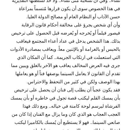
تشاء.. وفي أن تسحبه متى تشاء.. ولا حد لسلطتها التقديرية
في هذا الخصوص سوى أن يكون قرارها مُتسماً بمراعاة
حسن الآداب أو النظام العام أو مصالح الدولة العليا.
وأن أي شخص يجرؤ على مخالفة أحكام قانون الرقابة
فيصور فيلماً أو يُخرجه أو يُعرضه قبل الحصول على ترخيص
بذلك. هذا الشخص يدخل في عداد أعداء المجتمع فيعاقب
بالحبس أو بالغرامة أو بالإثنين معاً. ويعاقب بمصادرة الأدوات
التي استعملت في ارتكاب الجريمة.. كما أن المكان الذي
جرى فيه العرض المخالف يعاقب هو الآخر بالغلق ويبين مما
تقدم أن القانون لا يعامل السينما بوصفها فناً أو هو يعاملها
بهذا الوصف ولكن في كثير من التحفظ والاحتراس.
فقد يكون عجباً أن يطلب إلى فنان أن يحصل على ترخيص
بأن يمسك القلم ليكتب قصة تجول في خاطره أو بأن يمسك
الفرشاة ليرسم لوحة كامنة في خياله.. ومع ذلك فهذا
العجب العجاب هو الذي كان وما يزال مع الفنان إذا كان من
صانعي السينما.. فهو لا يستطيع أن يُمسك بالكاميرا ليكتب