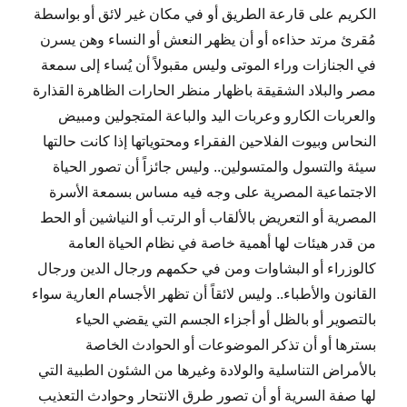
الكريم على قارعة الطريق أو في مكان غير لائق أو بواسطة
مُقرئ مرتد حذاءه أو أن يظهر النعش أو النساء وهن يسرن
في الجنازات وراء الموتى وليس مقبولاً أن يُساء إلى سمعة
مصر والبلاد الشقيقة باظهار منظر الحارات الظاهرة القذارة
والعربات الكارو وعربات اليد والباعة المتجولين ومبيض
النحاس وبيوت الفلاحين الفقراء ومحتوياتها إذا كانت حالتها
سيئة والتسول والمتسولين.. وليس جائزاً أن تصور الحياة
الاجتماعية المصرية على وجه فيه مساس بسمعة الأسرة
المصرية أو التعريض بالألقاب أو الرتب أو النياشين أو الحط
من قدر هيئات لها أهمية خاصة في نظام الحياة العامة
كالوزراء أو البشاوات ومن في حكمهم ورجال الدين ورجال
القانون والأطباء.. وليس لائقاً أن تظهر الأجسام العارية سواء
بالتصوير أو بالظل أو أجزاء الجسم التي يقضي الحياء
بسترها أو أن تذكر الموضوعات أو الحوادث الخاصة
بالأمراض التناسلية والولادة وغيرها من الشئون الطبية التي
لها صفة السرية أو أن تصور طرق الانتحار وحوادث التعذيب