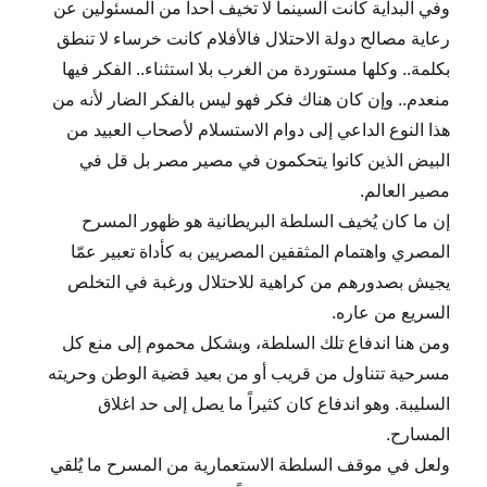
وفي البداية كانت السينما لا تخيف أحداً من المسئولين عن
رعاية مصالح دولة الاحتلال فالأفلام كانت خرساء لا تنطق
بكلمة.. وكلها مستوردة من الغرب بلا استثناء.. الفكر فيها
منعدم.. وإن كان هناك فكر فهو ليس بالفكر الضار لأنه من
هذا النوع الداعي إلى دوام الاستسلام لأصحاب العبيد من
البيض الذين كانوا يتحكمون في مصير مصر بل قل في
مصير العالم.
إن ما كان يُخيف السلطة البريطانية هو ظهور المسرح
المصري واهتمام المثقفين المصريين به كأداة تعبير عمّا
يجيش بصدورهم من كراهية للاحتلال ورغبة في التخلص
السريع من عاره.
ومن هنا اندفاع تلك السلطة، وبشكل محموم إلى منع كل
مسرحية تتناول من قريب أو من بعيد قضية الوطن وحريته
السليبة. وهو اندفاع كان كثيراً ما يصل إلى حد اغلاق
المسارح.
ولعل في موقف السلطة الاستعمارية من المسرح ما يُلقي