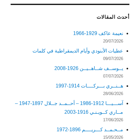
أحدث المقالات
نعيمة عاكف 1929-1966
20/07/2026
عطيات الأبنودي وأيام الديمقراطية في كلمات
09/07/2026
يــوســف شــاهــيــن 1926-2008
07/07/2026
هــنــري بـــركــــات 1914-1997
28/06/2026
آســـيـــا 1912-1986 – أحــمــد جــلال 1897-1947 –
مــاري كــويـنـي 1916-2003
17/06/2026
مــحـمــد كـــريــــم 1896-1972
15/05/2026