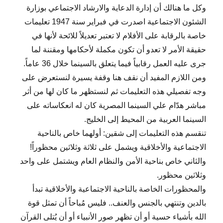
وكل ما هنالك أن إدارة الدعاية والارشاد الاجتماعي بوزارة
الشئون الاجتماعية اصدرت في فبراير سنة 1947 تعليمات
خاصة بالرقابة على الأفلام لا تعتبر تعديلاً للائحة لأنها في
حقيقة الأمر لا تعدو أن تكون مكملة لأحكامها ومقننة لما
جرى عليه العمل رقابياً فيما يتعلق بالسينما خلال 36 عاماً.
ومن اللازم المفيد أن نقف هنا وقفة يسيرة لنستعرض على
وجه تفصيلي هذه التعليمات ثم لنستظهر ما كان لها من أثر
مباشر هدّام علي السينما المصرية كان له انعكاساته على
السينما العربية من المحيط إلى الخليج.
تنقسم هذه التعليمات إلى شقين: أولهما خاص بالناحية
الاجتماعية والأخلاقية ويشمل على ثلاثة وثلاثين محظوراً!
والثاني خاص بناحية الأمن والنظام العام ويشتمل على واحد
وثلاثين محظور.
والمحظورات الخاصة بالناحية الاجتماعية والأخلاقية تبدأ
بالدين وتنتهي بالجنس والعنف.. فليس مُباحاً أن تمثل قوة
الله بأشياء حسية أو أن تظهر صور الأنبياء أو أن يُتلى القرآن