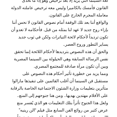
لغة السينما التي يريد إلا بعد ترخيص وهو إذا ما تحدى
القانون فأمسك بالكاميرا وليس معه ترخيص عاملته الدولة
معاملة المجرم الخارج على القانون.
والواقع أننا بعد تلك الوقفة أمام نصوص القانون لا نحس أننا
بإزاء روح جديد لا عهد لنا بمثله من قبل. فأحكامه لا تعدو أن
تكون ترديداً لأحكام لائحة التياترات ولكن في ثوب جديد
يساير التطور وروح العصر..
والحق أن هذه النصوص بترديدها لأحكام اللائحة إنما تحقق
نفس الرسالة السابقة وهي الحيلولة بين السينما المصرية
وبين أن تكون مرآة صادقة للمجتمع المصري.
ومما يزيد من خطورة تأثير أحكام هذه النصوص على
مستقبل فن السينما أن أغلب القائمين على تنفيذها مازالوا
متأثرين بتعليمات وزارة الشئون الاجتماعية الخاصة بالرقابة
على الأفلام مهتدين بهديها.. ومن هنا جنوحهم إلى المنع..
ولعل هذا الجنوح تأثراً بتلك التعليمات هو الذي يُفسر منع
عرض كثير من روائع الفن السابع مثل فيلم “الن رينيه”