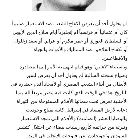
لم يحاول أحد أن يعرض لكفاح الشعب ضد الاستعمار صليبياً
كان أم عثمانياً أم فرنسياً أم إنجليزياً أيام صلاح الدين الأيوبي
أو السلطان الغوري أو عمر مكرم أو عرابي أو سعد زغلول.
أو لكفاح الفلاحين ضد المماليك والأغوات والجباة
والاقطاعيين.
وباستثناء “لاشين” وهو فيلم انتهى به الأمر إلى المصادرة
وضياع نسخته السالبة لم يحاول أحد أن يعرض لسير
الأبطال من أبناء الشعب المصري أو لأمجاد أقدم حضارة في
التاريخ. هذا في الوقت الذي كانت فيه مصر مرتعاً للسينما
الأجنبية تعرض تحت سمائها الأفلام المستوحاة من التوراة
دعاية لأرض الميعاد في إسرائيل كابنة يفتاج وجوديث
والوصايا العشر (الصامت) والأفلام التي تمجد الاستعمار
وتبرئه من جرائمه كأربع ريشات بيضاء عن احتلال كتشنر
للسودان و”جونجادن” عن فتوحات الإنجليز في الهند..