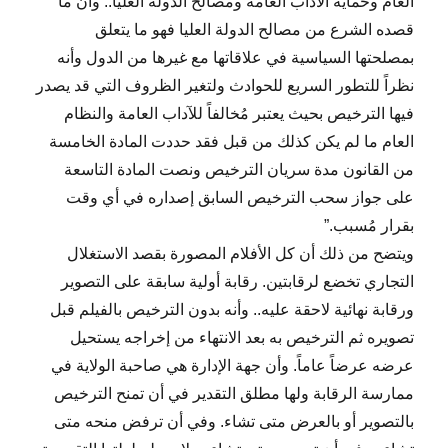
العام وحماية الآداب العامة ومصالح الدولة العليا.. وأن ما
قصده الشرع من مصالح الدولة العليا فهو ما يتعلق
بمصلحتها السياسية في علاقاتها مع غيرها من الدول وأنه
نظراً للتطور السريع للحوادث ولتغير الظروف التي قد يصدر
فيها الترخيص بحيث يعتبر مُخالفاً للآداب العامة والنظام
العام ما لم يكن كذلك من قبل فقد حددت المادة الخامسة
من القانون مدة سريان الترخيص ونصت المادة التاسعة
على جواز سحب الترخيص السابق إصداره في أي وقت
بقرار مُسبب.”
ويتضح من ذلك أن كل الأفلام المصورة بقصد الاستغلال
التجاري تخضع لرقابتين. رقابة أولية سابقة على التصوير
ورقابة نهائية لاحقة عليه.. وأنه بدون الترخيص بالفيلم قبل
تصويره ثم الترخيص به بعد الانتهاء من إخراجه يستحيل
عرضه عرضاً عاماً. وأن جهة الإدارة هي صاحبة الولاية في
ممارسة الرقابة ولها مطلق التقدير في أن تمنح الترخيص
بالتصوير أو بالعرض متى تشاء. وفي أن ترفض منحه متى