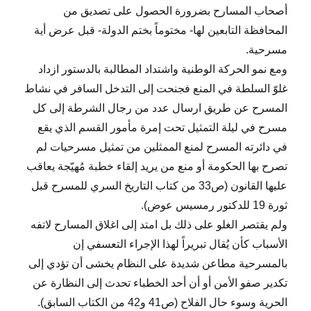
أصحاب المسارح بضرورة الحصول على تصديق من
المحافظة التابعين لها- مختوماً بختم الدولة- قبل عرض أية
مسرحية.
ومع نمو الحركة الوطنية واشتداد المطالبة بالدستور ازداد
غلوّ السلطة في المنع فجنحت إلى التدخل السافر في نشاط
المسرح عن طريق ارسال عدد من رجال الشرطة إلى كل
مسرح في ليلة التمثيل تحت إمرة مأمور القسم الذي يقع
في دائرته المسرح لمنع الممثلين من تمثيل مسرحيات لم
تصرح بها الحكومة أو منع من يريد إلقاء خطبة مُهيّجة يعاقب
عليها القانون (ص33 من كتاب التاريخ السري للمسرح قبل
ثورة 19 للدكتور رمسيس عوض).
ولم يقتصر الغلو على ذلك بل امتد إلى اغلاق المسارح لاتفه
الأسباب كأن يُقال تبريراً لهذا الإجراء التعسفي إن
بالمسرحية مطاعن شديدة على النظام يخشى أن تؤدي إلى
تكدير صفو الأمن أو أن أحد الخطباء تحدث إلى النظارة عن
الحرية وسوء حال الفلاح (ص41 و42 من الكتاب السابق).