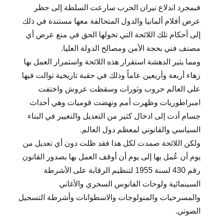
فبمجرد اندلاع نيران الحرب سارعت السلطة إلى حظر
عرض أفلام ألمانيا والدول المتحالفة معها مستندة في ذلك
إلى أحكام تلك اللائحة التي تخولها الحق في منع عرض أي
مصنف فني بحجة الأمن ومصالح الدولة العليا.
ومما يثير الدهشة استقرار هذه اللائحة واستمرار العمل بها
زهاء أربعة وأربعين عاماً وذلك في حقبة تاريخية توالت فيها
على العالم حروب وثورات وسقطت عروش واختفت
امبراطوريات وظهرت أمم ونهضت قوميات وهي أحداث
جسام أدت إلى ادخال كثير من التعديل والتغيير في البناء
السياسي والقانوني لمعظم دول العالم.
ولكن اللائحة صمدت لكل هذا فقد ظلت دون أي تعديل من
يوم أن عُمل بها إلى يوم أن أوقف العمل بها بصدور القانون
رقم 430 لسنة 1955 لتنظيم الرقابة على الأشرطة
السينمائية ولوحات الفانوس السحري والأغاني
والمسرحيات والمنولوجات والاسطوانات وأشرطة التسجيل
الصوتي.