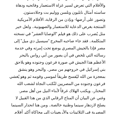
والأفلام التي تعرض لسير غزاة الاستعمار وفاتحيه ودهاة
ساسته أمثال نابليون ونلسن ووليم بت وجلادستون.
وتصور على أرضها- وبإذن من الرقابة، الأفلام الأمريكية
المنتجة بغرض الدعاية للاستعمار والصهيونية.. ولعل خير
مثل يُضرب على ذلك هو فيلم “الوصايا العشر” في نسخته
المتكلمة.. فقد جاء صاحبه المخرج “سيسيل دي ميل” إلى
مصر فإذا بالجيش المصري يوضع تحت إمرته وفي خدمة
رسالته التي تلخص في أن يصور من أبي رواس بالبحر
الأعظم هذا الجيش في صورة فرعون وجنوده وهو يلاحق
بني إسرائيل في خروجهم من مصر.. والبحر وهو ينشق
بمعجزة من الله ليُفسح طريقاً لموسى وقومه ثم وهو يُغشي
فرعون وجنوده من المصريين لتُكتب النجاة لشعب الله
المختار.. ويكتب الهلاك غرقاً لأبناء النيل من أهل مصر.
وغني عن البيان أن المناخ الرقابي الذي من هذا القبيل لا
يصلح لازدهار سينما وطنية خالصة.. ومن هنا انحدار السينما
المصرية في الثلاثينات والأربعينات إلى محاكاة أكثر أفلام