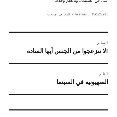
على فن السينما.. وبالعلم وحده.
الكاتب
نُشرت
التصنيفات
15/12/1972
hsarwat
المعارف
,
مجلات
في
تصفّح
السابق
المقالات
!لا تنزعجوا من الجنس أيها السادة
المقالة
السابقة:
التالي
الصهيونيه في السينما
المقالة
التالية: