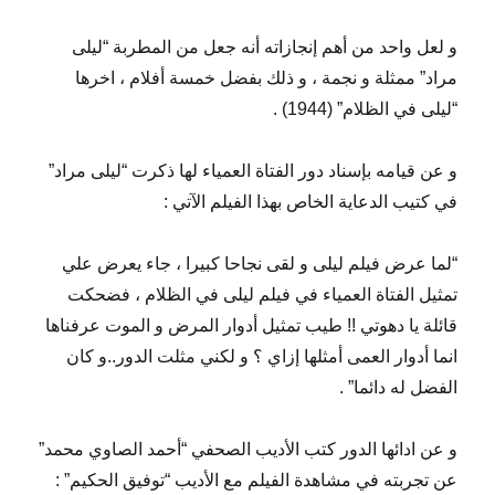
و لعل واحد من أهم إنجازاته أنه جعل من المطربة “ليلى
مراد” ممثلة و نجمة ، و ذلك بفضل خمسة أفلام ، اخرها
“ليلى في الظلام” (1944) .
و عن قيامه بإسناد دور الفتاة العمياء لها ذكرت “ليلى مراد”
في كتيب الدعاية الخاص بهذا الفيلم الآتي :
“لما عرض فيلم ليلى و لقى نجاحا كبيرا ، جاء يعرض علي
تمثيل الفتاة العمياء في فيلم ليلى في الظلام ، فضحكت
قائلة يا دهوتي !! طيب تمثيل أدوار المرض و الموت عرفناها
انما أدوار العمى أمثلها إزاي ؟ و لكني مثلت الدور..و كان
الفضل له دائما” .
و عن ادائها الدور كتب الأديب الصحفي “أحمد الصاوي محمد”
عن تجربته في مشاهدة الفيلم مع الأديب “توفيق الحكيم” :