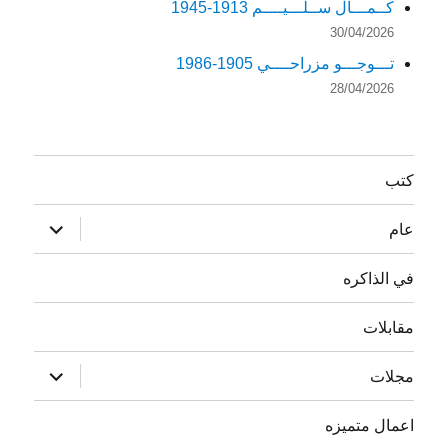
كــمـــال ســلـــيــــم 1913-1945
30/04/2026
تـــوجـــو مزراحــــي 1905-1986
28/04/2026
كتب
توسيع
عام
القائمة
الفرعية
في الذاكره
مقابلات
توسيع
مجلات
القائمة
الفرعية
اعمال متميزه