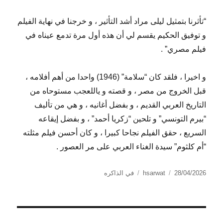
“تأثرنا بتمثيل ليلى مراد أشد التأثير ، و خرجنا في نهاية الفيلم
و توفيق الحكيم يقسم لي أن هذه أول مرة تدمع عيناه في
فيلم مصري” .
و اخيرا ، فلقد كان “سلامة” (1946) واحدا من أهم أفلامه ،
قبل الخروج من مصر ، و قصته و ياللعجب مستوحاه من
التاريخ العربي القديم ، و بفضل أغانيه ، و هي من تأليف
“بيرم التونسي” و تلحين “زكريا أحمد” ، و بفضل إيقاعه
السريع ، حقق الفيلم نجاحا كبيرا ، و كان أحسن فيلم مثلته
“أم كلثوم” سيدة الغناء العربي على مر العصور .
الكاتب
نُشرت
التصنيفات
28/04/2026
hsarwat
في الذاكره
في
تصفّح