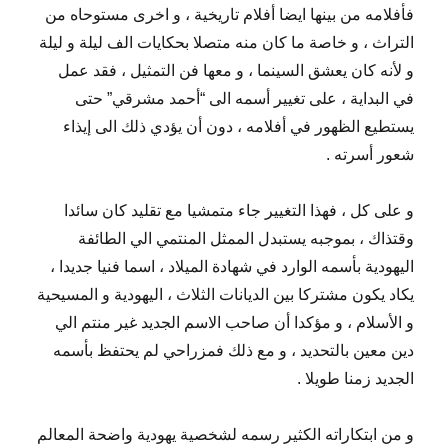
فأفلامه من بينها ايضا أفلام تاريخية ، و اخرى مستوحاه من
التراث ، و خاصة ما كان منه متصلا بحكايات الف ليلة و ليلة
و لأنه كان يعشق السينما ، و معها فن التمثيل ، فقد عمل
في البداية ، على تغيير أسمه الى “أحمد مشرقي” حتى
يستطيع الظهور في أفلامه ، دون أن يؤدي ذلك الى إيذاء
شعور أسرته .
و على كل ، فهذا التغيير جاء متمشيا مع تقليد كان سائدا
وقتذاك ، بموجبه يستبدل الممثل المنتمي الي الطائفة
اليهودية بأسمه الوارد في شهادة الميلاد ، اسما فنيا جديدا ،
يكاد يكون مشتركا بين الديانات الثلاث ، اليهودية و المسيحية
و الأسلام ، و مؤكدا أن صاحب الاسم الجديد غير منتم الي
دين معين بالتحديد ، و مع ذلك فمزراحي لم يحتفظ بأسمه
الجديد زمنا طويلا .
و من ابتكاراته الكثير رسمه لشخصية يهودية واضحة المعالم