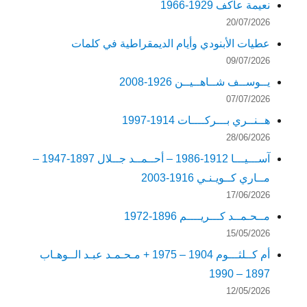
نعيمة عاكف 1929-1966
20/07/2026
عطيات الأبنودي وأيام الديمقراطية في كلمات
09/07/2026
يــوســف شــاهــيــن 1926-2008
07/07/2026
هــنــري بـــركــــات 1914-1997
28/06/2026
آســـيـــا 1912-1986 – أحــمــد جــلال 1897-1947 –
مــاري كــويـنـي 1916-2003
17/06/2026
مــحـمــد كـــريــــم 1896-1972
15/05/2026
أم كــلثـــوم 1904 – 1975 + مـحـمـد عبـد الــوهـاب
1897 – 1990
12/05/2026