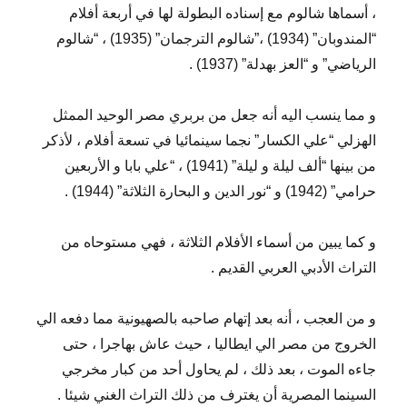
، أسماها شالوم مع إسناده البطولة لها في أربعة أفلام
“المندوبان” (1934) ،”شالوم الترجمان” (1935) ، “شالوم
الرياضي” و “العز بهدلة” (1937) .
و مما ينسب اليه أنه جعل من بربري مصر الوحيد الممثل
الهزلي “علي الكسار” نجما سينمائيا في تسعة أفلام ، لأذكر
من بينها “ألف ليلة و ليلة” (1941) ، “علي بابا و الأربعين
حرامي” (1942) و “نور الدين و البحارة الثلاثة” (1944) .
و كما يبين من أسماء الأفلام الثلاثة ، فهي مستوحاه من
التراث الأدبي العربي القديم .
و من العجب ، أنه بعد إتهام صاحبه بالصهيونية مما دفعه الي
الخروج من مصر الي ايطاليا ، حيث عاش بهاجرا ، حتى
جاءه الموت ، بعد ذلك ، لم يحاول أحد من كبار مخرجي
السينما المصرية أن يغترف من ذلك التراث الغني شيئا .