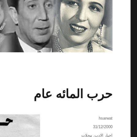
حرب المائه عام
الكاتب
hsarwat
نُشرت
31/12/2000
في
التصنيفات
اخبار الادب
,
مجلات