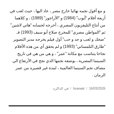
و مع أفول نجمه نهائيا خارج مصر ، عاد اليها ، حيث لعب في
أربعة أفلام “أيوب” (1984) و “الأراجوز” (1989) ، و كلاهما
من أنتاج التليفزيون المصري ، أخرجه لحسابه “هاني لاشين”
ثم “المواطن مصري” للمخرج صلاح أبو سيف (1993) فـ
“ضحك و لعب و جد و حب” أول فيلم يخرجه مدير التصوير
“طارق التلمساني” (1993) و لم يحقق أي من هذه الأفلام
نجاحا يتناسب مع مكانة “عمر” ، و هي من هي في تاريخ
السينما المصرية ، بوصفه نجمها الذي نجح في الأرتفاع الي
مصاف نجم السينما العالمية ، لمدة غير قصيره من عمر
الزمان .
الكاتب
نُشرت
التصنيفات
16/03/2026
hsarwat
في الذاكره
في
تصفّح