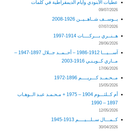
عطيات الأبنودي وأيام الديمقراطية في كلمات
09/07/2026
يــوســف شــاهــيــن 1926-2008
07/07/2026
هــنــري بـــركــــات 1914-1997
28/06/2026
آســـيـــا 1912-1986 – أحــمــد جــلال 1897-1947 –
مــاري كــويـنـي 1916-2003
17/06/2026
مــحـمــد كـــريــــم 1896-1972
15/05/2026
أم كــلثـــوم 1904 – 1975 + مـحـمـد عبـد الــوهـاب
1897 – 1990
12/05/2026
كــمـــال ســلـــيــــم 1913-1945
30/04/2026