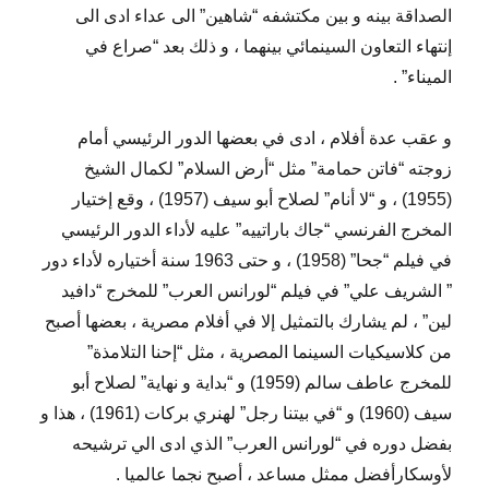
الصداقة بينه و بين مكتشفه “شاهين” الى عداء ادى الى
إنتهاء التعاون السينمائي بينهما ، و ذلك بعد “صراع في
الميناء” .
و عقب عدة أفلام ، ادى في بعضها الدور الرئيسي أمام
زوجته “فاتن حمامة” مثل “أرض السلام” لكمال الشيخ
(1955) ، و “لا أنام” لصلاح أبو سيف (1957) ، وقع إختيار
المخرج الفرنسي “جاك باراتييه” عليه لأداء الدور الرئيسي
في فيلم “جحا” (1958) ، و حتى 1963 سنة أختياره لأداء دور
” الشريف علي” في فيلم “لورانس العرب” للمخرج “دافيد
لين” ، لم يشارك بالتمثيل إلا في أفلام مصرية ، بعضها أصبح
من كلاسيكيات السينما المصرية ، مثل “إحنا التلامذة”
للمخرج عاطف سالم (1959) و “بداية و نهاية” لصلاح أبو
سيف (1960) و “في بيتنا رجل” لهنري بركات (1961) ، هذا و
بفضل دوره في “لورانس العرب” الذي ادى الي ترشيحه
لأوسكارأفضل ممثل مساعد ، أصبح نجما عالميا .