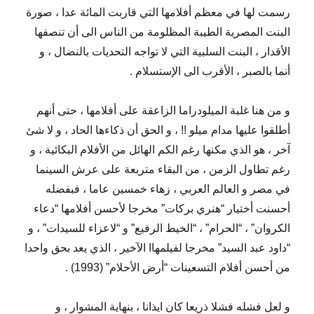
رسمت لها في معظم أفلامها التي قاربت المائة عدا ، صورة
البنت المصرية الطيبة المظلومة من الناس الى أن تنصفها
الأقدار ، البنت السلبية التي لا تواجه التحديات بالنضال ، و
أنما بالصبر ، الأقرب الى الإستسلام .
و من هنا غلبة الميلودراما الزاعقة على أفلامها ، حتى أنهم
أطلقوا عليها مدام ميلو !! ، و الحق أن ذكاءها الحاد ، و لا شئ
آخر ، هو الذي مكنها رغم الكم الهائل من الأفلام البكائية ، و
رغم تطاول الزمن ، من البقاء متربعة على عرش السينما
في مصر و العالم العربي ، زهاء خمسين عاما ، فبفضله
أحسنت أختيار “هنري بركات” مخرجا لأحسن أفلامها “دعاء
الكروان” ، “الحرام” ، “الخيط الرفيع” و “لاعزاء للسيدات” ، و
“داود عبد السيد” مخرجا لفيلمهاا الآخير ، الذي يعد بحق واحدا
من أحسن أفلام التسعينات “أرض الأحلام” (1993) .
و لعل فشله فشلا ذريعا كان ايذانا ، بنهاية المشوار ، و