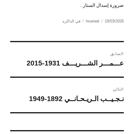
ضرورة إسدال الستار .
الكاتب
نُشرت
التصنيفات
19/03/2026
hsarwat
في الذاكره
في
تصفّح
السابق
المقالات
عـــمـــر الشـــريـــف 1931-2015
المقالة
السابقة:
التالي
نـجـيــب الـريـحـانــي 1892-1949
المقالة
التالية: