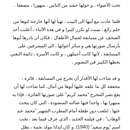
تحت الأضواء ، و حولها حشد من الناس ، مبهورا ، مصفقا .
فلما عادت مع أبيها الى البيت ، تهيأ لها أنها خارجة لتوها من
حلم رائع ، تمنت لو تكرر كثيرا و في هذه الأثناء ، أعلنت أحد
الصحف عن مسابقة لجمال الأطفال ، فكان أن بادرها أبوها
بأرسال صورتها هي و سائر أخواتها ، الى المشرفين على
المسابقة ، لأنها كانت أجملهن ، و كانت الأسرة ، دائمة التغني
بحظها الكبير في التصوير .
و قد شاءت لها الأقدار أن تخرج من المسابقة ، فائزة ،
محققة كل ما علقه عليها أبوها من آمال. كما شاءت لها أن
يقع بصر المخرج “محمد كريم” على صورتها الفائزة ، فإذا به
منبهرا بها ، واجدا فيها ضالته المنشودة ، التي كان يبحث
عنها ، لتلعب دور طفلة أمام المطرب الشهير “محمد عبد
الوهاب” ، في فيلمه الجديد ، الذي عرف فيما بعد ، تحت
اسم “يوم سعيد” (1940). و كان ايذانا مولد نجمة ، يظل