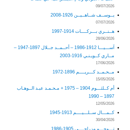
09/07/2026
يــوســف شــاهــيــن 1926-2008
07/07/2026
هــنــري بـــركــــات 1914-1997
28/06/2026
آســـيـــا 1912-1986 – أحــمــد جــلال 1897-1947 –
مــاري كــويـنـي 1916-2003
17/06/2026
مــحـمــد كـــريــــم 1896-1972
15/05/2026
أم كــلثـــوم 1904 – 1975 + مـحـمـد عبـد الــوهـاب
1897 – 1990
12/05/2026
كــمـــال ســلـــيــــم 1913-1945
30/04/2026
تـــوجـــو مزراحــــي 1905-1986