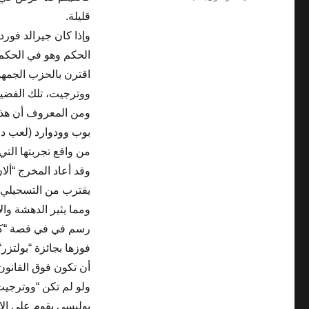
قليلة.
وإذا كان جيرالد فور
اقترن بالحزب الجمهو
ووترجيت، تلك الفضي
ومن المعروف أن هذا
بوب وودوارد (لعب د
من واقع تجربتها الت
وقد أعاد المخرج “ألا
يقترب من التسجيلي أ
ومما يثير الدهشة وا
رسم في في قصة “كل رج
فوزها بجائزة “بولتزر
أن تكون فوق القانون
ولو لم تكن “ووترجيت”
بوليسي يقوم علي الإث