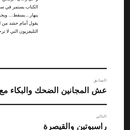
الكتاب يستمر في سرد
ينهار…يسقط… ويجر م
يقول أمام حشد من ال
التليفزيون التي لا ت
تصفّح
السابق
المقالات
عش المجانين الضحك والبكاء مع 
المقالة
السابقة:
التالي
راسبوتين والقيصرة
المقالة