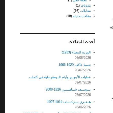
مجله الفن
(1)
مدونات
(1)
مقابلات
(16)
مقالات حديثه
(18)
فمبر ١٩٧٢
ه
أحدث المقالات
الوردة البيضاء (1933)
06/08/2026
نعيمة عاكف 1929-1966
20/07/2026
عطيات الأبنودي وأيام الديمقراطية في كلمات
09/07/2026
يــوســف شــاهــيــن 1926-2008
07/07/2026
هــنــري بـــركــــات 1914-1997
28/06/2026