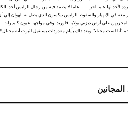
ه لأحداثها عاما آخر ……عاما لا يصمد فيه من رجال الرئيس أحد، الك
عه في الإنهيار والسقوط الرئيس نيكسون الذي يصل به الهوان إلي أن
محررين علي أرض ديزني بولاية فلوريدا وفي مواجهة عيون كاميرات
رحم “أنا لست محتالا” وبعد ذلك بأيام معدودات يستقيل لثبوت أنه محتال!!
المجانين