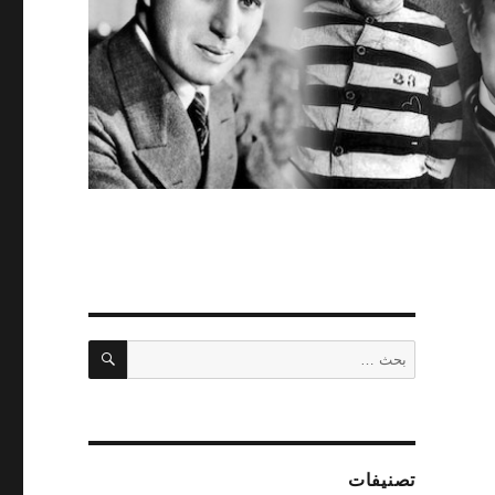
بحث
البحث
عن:
تصنيفات
ر