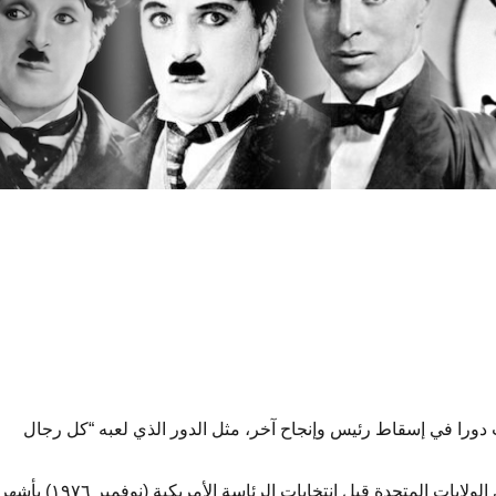
ب دورا في إسقاط رئيس وإنجاح آخر، مثل الدور الذي لعبه “كل رجال
فالفيلم قد عرض في الولايات المتحدة قبل انتخابات الرئاسة الأمريكية (نوفمبر ١٩٧٦) بأشه