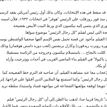
د قد سقط في هذه الإنتخابات، وكان بذلك أول رئيس أمريكي يفقد كرسي
الحكم وهو في الحكم منذ فوز روزفلت علي الرئيس “هوفر” في انتخابات ١٩٣٢، فلأن اسمه
ري الذي ينتمي إليه نيكسون الذي ورط البيت الأبيض بفضيحة
حة التي ليس لفيلم “كل رجال الرئيس” موضوع سواها.
 الفيلم مأخوذ عن قصة تحمل نفس الإسم ألفها صحفيا الواشنطن بوس
وره روبرت ريدفورد) وكارل برنشتين (لعب دوره داستن هوفمان) وذلك
ي كللت بالنجاح…. باستسلام نيكسون وخروجه من الرئاسة مستقيلا.
ن باكيولا” في الفيلم بناء الماضي القريب في أحداث ووترجيت وأراه
و يكاد.
لإعجاب معا عند مشاهدة الفيلم، أن صاحبه قد التزم خط الفضيحة كما
ال الرئيس” وكما استمتع بها الملايين الذين أقبلوا علي قراءتها، إثر
“ تتويجا لوقفة مؤلفيها الشجاعة في مواجهة فساد واستبداد سلطة تريد
.
 تاريخا قريبا جدا، لذهب بنا الظن إلي أن “كل رجال الرئيس” فيلم
ارة والتشويق…من تلك الأفلام ذات النهاية السعيدة ينتصر فيها الأخيار