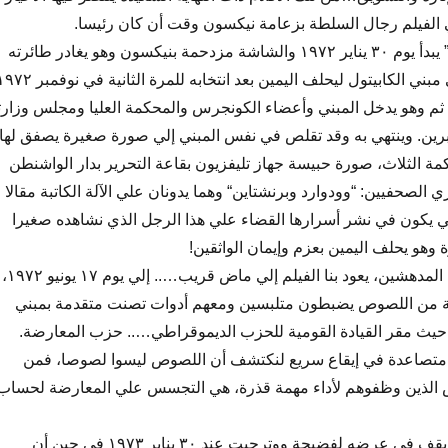
 الفيلم رجال السلطة بزعامة نيكسون وقت أن كان رئيسا.
و”كل رجال الرءيس ” يبدأ يوم ٣٠ يناير ١٩٧٢ والشاشة مزدحمة بنيكسون وهو يغادر طائرته
الهيلوكوبتر متجها إلي مبني الكابيتول ليحلف اليمين بعد انتخابه للمرة الثانية في نو
 ثم وهو يدخل المبني وأعضاء الكونجرس والمحكمة العليا ومجلس وزارت
رين. وينتهي به وقد تقلص في نفس المبني إلي صورة صغيرة يصفق لها
ة الثلاث، صورة حبيسة جهاز تليفزيون بقاعة التحرير بدار الواشنطن
الصحفيين: “وودوارد وبرنشتاين“ وهما يدونان علي الآلة الكاتبة مقالا
ي يكون في نشر أسرارها القضاء علي هذا الرجل الذي نشاهده صغيرا
وهو يحلف اليمين بعزم وإيمان الواثقين!
وبين هذين المشهدين المدهشين، يعود بنا الفيلم إلي ماض قريب….. إلي يوم ١٧ يونيو ١٩٧٢،
مسة من اللصوص يضبطون متلبسين ومعهم أدوات تصنت متقدمة بمبني
يث مقر القيادة القومية للحزب الديموقراطي….. حزب المعارضة.
م متصاعدة في إيقاع سريع لنكتشف أن اللصوص ليسوا لصوصا، فمن
 الذين وظفوهم لأداء مهمة قذرة، هي التجسس علي المعارضة لحساب
و”كل رجال الرئيس” يقف في عرضه لفضيحة ووترجيت عند ٣٠ يناير ١٩٧٣ في حين أن