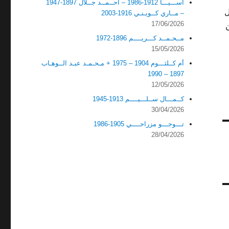
آســـيـــا 1912-1986 – أحــمــد جــلال 1897-1947
ل
– مــاري كــويـنـي 1916-2003
17/06/2026
مــحـمــد كـــريــــم 1896-1972
15/05/2026
أم كــلثـــوم 1904 – 1975 + مـحـمـد عبـد الــوهـاب
1897 – 1990
12/05/2026
كــمـــال ســلـــيــــم 1913-1945
30/04/2026
تـــوجـــو مزراحــــي 1905-1986
28/04/2026