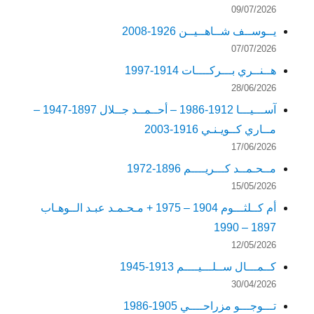
09/07/2026
يــوســف شــاهــيــن 1926-2008
07/07/2026
هــنــري بـــركــــات 1914-1997
28/06/2026
آســـيـــا 1912-1986 – أحــمــد جــلال 1897-1947 –
مــاري كــويـنـي 1916-2003
17/06/2026
مــحـمــد كـــريــــم 1896-1972
15/05/2026
أم كــلثـــوم 1904 – 1975 + مـحـمـد عبـد الــوهـاب
1897 – 1990
12/05/2026
كــمـــال ســلـــيــــم 1913-1945
30/04/2026
تـــوجـــو مزراحــــي 1905-1986