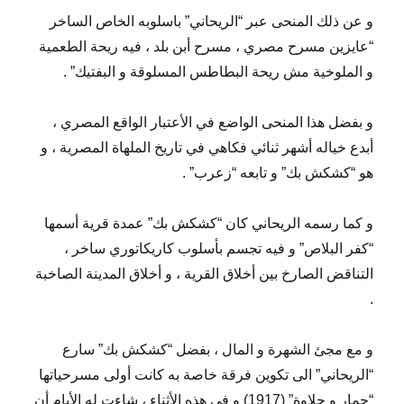
و عن ذلك المنحى عبر “الريحاني” باسلوبه الخاص الساخر
“عايزين مسرح مصري ، مسرح أبن بلد ، فيه ريحة الطعمية
و الملوخية مش ريحة البطاطس المسلوقة و البفتيك” .
و بفضل هذا المنحى الواضع في الأعتبار الواقع المصري ،
أبدع خياله أشهر ثنائي فكاهي في تاريخ الملهاة المصرية ، و
هو “كشكش بك” و تابعه “زعرب” .
و كما رسمه الريحاني كان “كشكش بك” عمدة قرية أسمها
“كفر البلاص” و فيه تجسم بأسلوب كاريكاتوري ساخر ،
التناقض الصارخ بين أخلاق القرية ، و أخلاق المدينة الصاخبة
.
و مع مجئ الشهرة و المال ، بفضل “كشكش بك” سارع
“الريحاني” الى تكوين فرقة خاصة به كانت أولى مسرحياتها
“حمار و حلاوة” (1917) و في هذه الأثناء ، شاءت له الأيام أن