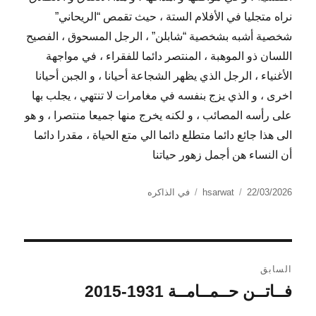
نراه متجليا في الأفلام الستة ، حيث تقمص “الريحاني”
شخصية أشبه بشخصية “شابلن” ، الرجل المسحوق ، الفصيح
اللسان ذو الموهبة ، المنتصر دائما للفقراء ، في مواجهة
الأغنياء ، الرجل الذي يظهر الشجاعة أحيانا ، و الجبن أحيانا
اخرى ، و الذي يزج بنفسه في مغامرات لا تنتهي ، يجلب بها
على رأسه المصائب ، و لكنه يخرج منها جميعا منتصرا ، و هو
الى هذا جائع دائما متطلع دائما الي متع الحياة ، مقدرا دائما
أن النساء هن أجمل زهور حياتنا
الكاتب
نُشرت
التصنيفات
22/03/2026
hsarwat
في الذاكره
في
تصفّح
السابق
المقالات
فــاتــن حــمــامــة 1931-2015
المقالة
السابقة: