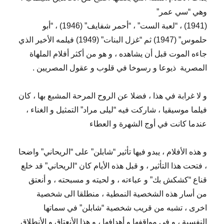
وهي “سي عمر”
(1941) ، “لعبة الست” ، “أحمر شفايف” (1946) ، “أبو
حلموس” (1947) ثم “غزل البنات” (1949) فيلمه الأخير الذي
جاءه الموت قبل أن يشاهده ، و هو من أكثر أفلام الملهاة
المصرية
ذيوعا و رسوخا في قلوب و عقول المصريين .
و لا غرابة في هذا ، فضلا عن الروح المرحة المشبع بها ، كان
فيلما موسيقيا ، شاركت فيه “ليلى مراد” التمثيل و الغناء ،
عندما كانت في أوج الشهرة و العطاء
و هذه الأفلام ، يبدو فيها تأثير “شابلن” على “الريحاني” واضحا
، فتحت هذا التأثير ، و قبل هذه الأيام كان “الريحاني” قد خلع
قناع “كشكش بك” و عباءته ، و لحيته و مسبحته ، و أنعتق
من أسار هذه الشخصية النمطية ، منطلقا الى شخصية
اخرى ، تشبه من قريب شخصية “شابلن” في سماتها
النفسية ، و في مواقفها و أهدافها ، و هذا الأنعتاق و الأنطلاق