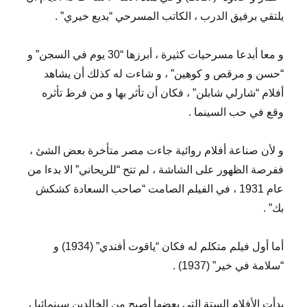
يلتقي برفيق الدرب ، الكاتب المسرحي “بديع خيري” .
و معا أبدعا مسرحيات كثيرة ، أبرزها “30 يوم في السجن” و
“حسن و مرقص و كوهين” ، و شاءت له كذلك أن يشاهد
أفلام “شارلي شابلن” ، فكان أن تأثر بها و من فرط تأثره
وقع في حب السينما .
و لأن صناعة أفلام روائية جاءت مصر متأخرة بعض الشئ ،
ففرصة الظهور على الشاشة ، لم تتح “للريحاني” الا بدءا من
عام 1931 ، في الفيلم الصامت “صاحب السعادة كشكش
بك” .
أما أول فيلم متكلم له فكان “ياقوت أفندي” (1934) و
“سلامة في خير” (1937) .
بدأت الأفلام الستة التي بعضها أصبح من الخالدين سينمائيا ،