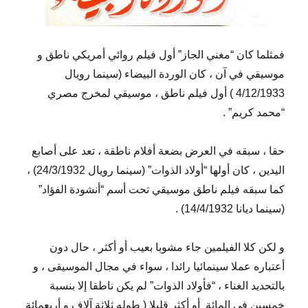
فمثلما كان “مغني الجاز” أول فيلم روائي أمريكي ناطق و
موسيقي في آن ، كان الوردة البيضاء (سينما رويال
4/12/1933 ) أول فيلم ناطق ، موسيقي لمخرج مصري
“محمد كريم” .
حقا ، سبقه في العرض بضعة أفلام ناطقة ، تعد على أصابع
اليدين ، كان أولها “أولاد الذوات” (سينما رويال 24/3/1932) ،
كما سبقه فيلم ناطق موسيقي تحت أسم “أنشودة الفؤاد”
(سينما ديانا 14/4/1932) .
و لكن كلا الفيلمين جاء مشوبا بعيب أو أكثر ، حال دون
أعتباره عملا سينمائيا رائدا ، سواء في مجال الموسيقى ، و
بالتحديد الغناء ، “فأولاد الذوات” لم يكن ناطقا إلا بنسبة
خمسين في المائة
أو أكثر قليلا ( طوله ثلاثة آلاف و أربعمائة