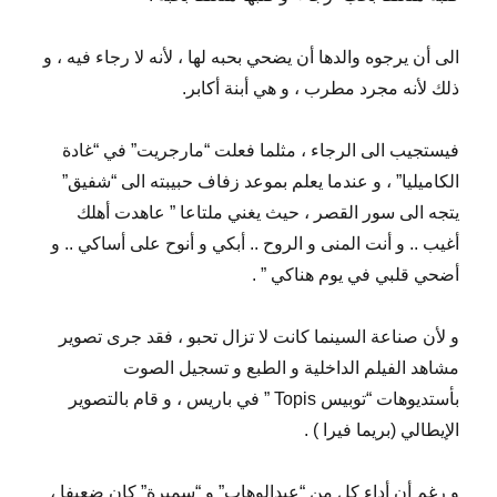
الى أن يرجوه والدها أن يضحي بحبه لها ، لأنه لا رجاء فيه ، و
ذلك لأنه مجرد مطرب ، و هي أبنة أكابر.
فيستجيب الى الرجاء ، مثلما فعلت “مارجريت” في “غادة
الكاميليا” ، و عندما يعلم بموعد زفاف حبيبته الى “شفيق”
يتجه الى سور القصر ، حيث يغني ملتاعا ” عاهدت أهلك
أغيب .. و أنت المنى و الروح .. أبكي و أنوح على أساكي .. و
أضحي قلبي في يوم هناكي ” .
و لأن صناعة السينما كانت لا تزال تحبو ، فقد جرى تصوير
مشاهد الفيلم الداخلية و الطبع و تسجيل الصوت
بأستديوهات “توبيس Topis ” في باريس ، و قام بالتصوير
الإيطالي (بريما فيرا ) .
و رغم أن أداء كل من “عبدالوهاب” و “سميرة” كان ضعيفا ،