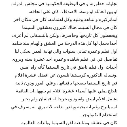
تجلياته خطورة،او في الوظيفه الحكومية في مجلس الدوله،
او بين العائله او وسط الاصدقاء، كان علي الحافه.
انماتركيزه وانتباهه وقلبه وكل اهتمامه، كان في مكان آخر.
كان في مجال السينما.هناك كثيرون يعشقون السينما
ويحفظون كل تاريخها وحاضرها، ولكن بالنسبةلي لم أعرف
أحدا يحمل لها كل هذه الدرجة من العشق والهيام منذ شاهد
اول فيلم وعمره ثماني سنوات والي نهاية العمر .يحكي لنا
تفاصيل في في فيلم شاهده وعمره احد عشرة سنه ويروى
أحداث اول فيلم ناطق في تاريخ السينما كأنه راه امس
.وتساله الدكتوره كريستينا نلسون عن افضل عشرة افلام
في تاريخ السينما ينصحها باقتنائها، وعلي الفور ودون ثانية
تلجلج يملي عليها أسماء عشرة افلام ثم ينبهها، ان القائمة
تشمل افلام ابيض واسود ومخرجا له فيلمان ولم يختر
لسبيلبرج رغم انه يحبه ويقدر ابداعه لانه يري انه يسرف في
استخدام التكنولوجيا.
كان في عشقه ومتابعته لفن السينما وبالذات العالميه