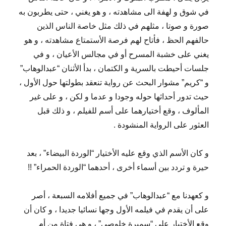
في شوق و لهفة الى مشاهدته ، و هو يغني ، حتى يطربون به
صورة و صوتا ، مثلهم في ذلك مثل خاصة الناس الذين
حالفهم الحظ ، فأتاح لهم فرصة الأستمتاع مشاهدته ، و هو
يغني على خشبة المسرح أو في مجالس الأعيان ، و في
جلسات أحيطت بالسرية و الكتمان ، بدأ الأثنان “عبدالوهاب”
و “كريم” مشوار البحث عن رواية تنعقد بطولتها حول الأول ،
حيث تدور أحداثها حوله وجودا و عدما و لكن ، و على غير
المألوف ، وقع أختيارهما على أسم للفيلم ، و ذلك قبل
العثور على الرواية المنشودة .
و كان الأسم الذي وقع عليه الأختيار “الوردة البيضاء” ، بعد
حيرة و تردد بين أسماء أخرى ، أحدهما “الوردة الحمراء” !!
و كعهدنا مع “عبدالوهاب” في جميع أفلامه السبعة ، أصر
على أن يقدم في فيلمه الأول وجها نسائيا جديدا ، و كان أن
وقع الأختيار على “سميرة خلوصي” ، و هي فتاة من أم