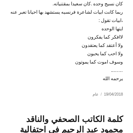
كان نسيج وحده .كان سعيدا بمقتنياته.
ربما كانت ابيات لشاعرة فرنسيه يستشهد بها احيانا تعبر عنه
،ابيات تقول :
ايتها الوحده
لاافكر كما يفكرون
ولا أعتقد كما يعتقدون
ولا احب كما يحبون
وسوف اموت كما يموتون
……..
يرحمه الله
نُشرت
التصنيفات
19/04/2018
عام
في
كلمة الكاتب الصحفي والناقد
محمود عبد الرحيم في احتفالية