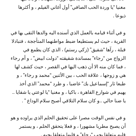
مغنيا “يا وردة الحب الصافي” أول أغاني الفيلم ، و أكثرها
ذيوعا .
و في أثناء قيامه بالعمل الذي أسنده اليه والدها التقى بها في
القرية ، حيث لم يستطيعا ضبط مواطنهما المتأججة ، فتبادلا
قبلة ، رآها “شفيق” (زكي رستم) ، الذي كان يطمع في
الزواج من “رجاء” بمساندة شقيقته “دولت ابيض” ، و أم رجاء
، فما كان منه الا أن ذهب اليها في القصر ، حيث كشف لها
هي و زوجها ، علاقة الحب ، بين الأثنين “محمد و رجاء” ، و
طبعا ثار “إسماعيل بك” غاضبا ، و طرد “محمد” الذي أخذ
يهيم في شوارع القاهرة ، باكيا ، و مغنيا “يا لوعتي يا شقايا ..
يا ضنا حالي ..و كان سلام التلاقي أصبح سلام الوداع ” .
و في نفس الوقت مصرا على تحقيق الحلم الذي يراوده و هو
أن يصبح مطربا مشهورا ، و فعلا يتحقق الحلم ، و يستمر
قلبه متعلقا بحب “رجاء” و قلبها متعلقا بحبه .