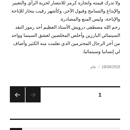
ولا تدرك قيمته وانجازه كرمز للانتصار لحرية الرأي والتعبير
والإبداع والتسامح وقبول الآخر، وكأشهر رقيب ينحاز للإتاحة
والإباحة، وليس المنع والمصادرة.
رحم الله مصطفى درويش الأستاذ العظيم أحد رموز النقد
السينمائي البارزين وأخلص المخلصين لعشق السينما وواحد
من آخر الرجال المحترمين الذي تعلمت منه الكثير وأضاف
لي إنسانيا وسينمائيا.
نُشرت
التصنيفات
19/04/2018
عام
في
تعدد
الصفحة
1
الصفح
صفحات
ة
التالية
المقالات
بحث