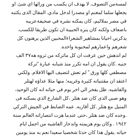
لمسةمن التصوف. لا يهدف ان يكسب من ورائها اي شئ. او
يجعلها سلما لمغنم او مصدرا لدخل مادي. المقال الذى يكتبه
في مصر بملاليم، كان يمكنه نشره في صحيفةعربيه
باضعاف ولكنه كان ينزه الحبيبة ان تكون طريقا للكسب.
يذكرني احيانا بمشاهير الشعراءالمحبين الذين يرهنون كل
شعرهم واعمارهم لمحبوبة واحده.
لم اندهش حين عرفت ان كل ماتركه من ثروه هه٣٧ الف
جنيه .كان يقول ان امه تكرر منذ شبابه عبارة “تركة
مصطفي كلها ورق ” لم تعش لتضيف اليها الافلام. ولكني
اعتقد ان مقتنياته كثيرة وغريبه؛ منها مثلا عداؤه لهتلر
والفاشيه. ظل يفخر الي اخر يوم في حياته انه كان الوحيد،
وهو صبي الذى كان ضد هتلر ،كل الشارع الذي يسكنه فى
المنيل مع هتلر .كل أقاربه. عمه الضابط في الجيش التركي
.وحده كان ضد هتلر ،حتى عندما هزت انتصاراته العالم سنة
١٩٤٢ . وكان يوم هزيمته واندحار الفاشيه من اجمل ايام
حياته .يقول هذا كان حدثا شخصيا سعيدا نعم به منذ يومين