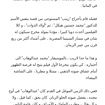
في المانيا .
فقبله قام بأخراج “زينب” المستوحى من قصة بنفس الأسم
للدكتور “محمد حسنين هيكل” ، ثم “أولاد الذوات” ، و كلا
الفيلمين أحدث دويا كبيرا ، مؤذنا بمولد مخرج سيكون له
شان في مسار السينما المصرية ، على أمتداد أكثر من ربع
قرن من عمر الزمان .
و هذا ما حدا لاريب ، بالموسيقار “محمد عبدالوهاب” الى
أختياره ، كي يكون مخرجا لأول فيلم يتيح له فرصة الظهور
أمام عشاق صوته الذهبي ، ممثلا و مطربا ، على الشاشة
البيضاء.
ففي ذلك الزمن الموغل في القدم كان “عبدالوهاب” في أوج
مجده ، بفضل صوته الحلو الرنان
كان بحق ، كما قيل ، ولا
يزال يقال ، مطرب الملوك و الأمراء ، و كان عامة الناس