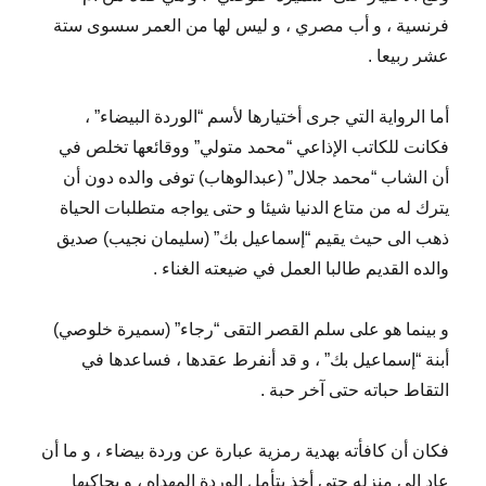
فرنسية ، و أب مصري ، و ليس لها من العمر سسوى ستة
عشر ربيعا .
أما الرواية التي جرى أختيارها لأسم “الوردة البيضاء” ،
فكانت للكاتب الإذاعي “محمد متولي” ووقائعها تخلص في
أن الشاب “محمد جلال” (عبدالوهاب) توفى والده دون أن
يترك له من متاع الدنيا شيئا و حتى يواجه متطلبات الحياة
ذهب الى حيث يقيم “إسماعيل بك” (سليمان نجيب) صديق
والده القديم طالبا العمل في ضيعته الغناء .
و بينما هو على سلم القصر التقى “رجاء” (سميرة خلوصي)
أبنة “إسماعيل بك” ، و قد أنفرط عقدها ، فساعدها في
التقاط حباته حتى آخر حبة .
فكان أن كافأته بهدية رمزية عبارة عن وردة بيضاء ، و ما أن
عاد الى منزله حتى أخذ يتأمل الوردة المهداه ، و يحاكيها