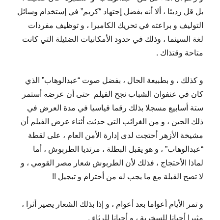
بل قل رديئا ، ألا أنه بفضل إجتهاد “كريم” في إستخدام وسائل
التوليف و براعته في تحريك الكاميرا ، و توظيف مفردات
لغة السينما ، وذلك في حدود الأمكانيات الضئيلة التي كانت
متاحة وقتذاك .
و كذلك ، و بطبيعة الحال ، بفضل صوت “عبدالوهاب” الذي
كان في عنفوان الشباب نجح الفيلم
حتى أن عرضه أستمر
ستة أسابيع مسجلا بذلك رقما قياسيا في مدة العرض في
ذلك الحين ، و من الغرائب التي حدثت أثناء عرض الفيلم أن
مشيخة الأزهر أحتجت لدى إدارة الأمن العام ، على لقطة
“عبدالوهاب” ، و هو يقبل البطلة ، مرتديا الطربوش ، أما
لماذا الأحتجاج ، فذلك لأن الطربوش شعار مصر القومي ، و
لا تصح القبلة مع ما يجب له من أحترام و تبجيل !!
و تمر الأيام أعواما بعد أعوام ، و إذا بذلك الشعار يصير أثرا ،
مثيرا أحيانا للسخرية ، و أحيانا للرثاء .