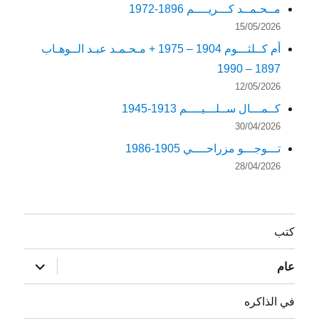
مــحـمــد كـــريــــم 1896-1972
15/05/2026
أم كــلثـــوم 1904 – 1975 + مـحـمـد عبـد الــوهـاب
1897 – 1990
12/05/2026
كــمـــال ســلـــيــــم 1913-1945
30/04/2026
تـــوجـــو مزراحــــي 1905-1986
28/04/2026
كتب
توسيع
عام
القائمة
الفرعية
في الذاكره