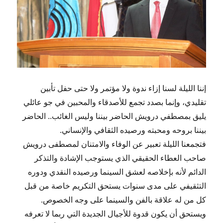
إننا الليلة لسنا إزاء ندوة ولا مؤتمر ولا حتى حفل تأبين
تقليدي، وإنما بصدد تجمع للأصدقاء والمحبين في جو عائلي
يليق بمصطفي درويش الحاضر بيننا وليس الغائب.. الحاضر
بيننا بروحه ومحبته ورصيده الثقافي والإنساني.
فتجمعنا الليلة تعبير عن الوفاء والامتنان لمصطفى درويش
صاحب العطاء الحقيقي الذي يستوجب الإشادة والتذكر
الدائم لأنه بإخلاصه لعشق السينما ورصيده النقدي ودوره
التثقيفي على مدى سنوات يستحق التكريم خاصة من قبل
كل من له علاقة بالفن والسينما على وجه الخصوص.
ويستحق أن يكون قدوة للأجيال الجديدة التي ربما لا تعرفه