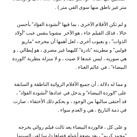
متر غير ناطق منها سوى الفي متر ) .
و لم تكن الأفلام الآخرى ، بما فيها “أنشودة الفؤاد” بأحسن
حالا ، فذلك الفيلم جاء ، هو الآخر
مشوبا بنفس عيب “أولاد
الذوات” ، و بعيوب آخرى ، لعل أهمها أن مخرجه “ماريو
فولبي” و مطربته “نادرة” كليهما غير مصري ، هو إيطالي ، و
هي سوريه ، ليس عندها لا صيت ، و لا منزلة مطربة “الوردة
البيضاء” ، في عالم الغناء .
و مما له دلالة ، أن جميع الأفلام الروائية الناطقة و السابقة
على “الوردة البيضاء” و يدخل في عدادها “أنشودة الفؤاد” ،
قد أختفى سالبها من الوجود ، و بحكم ذلك الأختفاء ، صارت
في ذمة التاريخ ، هي و العدم سواء .
و على كل ، فالوردة البيضاء يعد ثالث فيلم روائي يخرجه
“محمد كريم” ، بعد بضعة أعوام قضاها دارسا لفن السينما