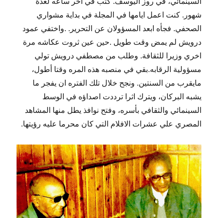
السينمائي، في روز اليوسف. كتب في اخر ساعه لعدة
شهور. كنت اعمل ايامها في المجلة في بداية مشواري
الصحفي. فجأه ابعد المسؤولان عن التحرير. .واختفي عمود
درويش لم يمض وقت طويل .حين عين ثروت عكاشه مرة
اخري وزيرا للثقافة. وطلب من مصطفي درويش تولي
مسؤولية الرقابه.بقي في منصبه هذه المره وقتا أطول،
مايقرب من السنتين. ونجح خلال تلك الفتره ان يفجر ما
يشبه البركان، ويترك اثرا ترددت اصداؤه في الوسط
السينمائي والثقافي بأسره، وفتح نوافذ يطل منها المشاهد
المصري علي عشرات الافلام التي كان محرما عليه رؤيتها.