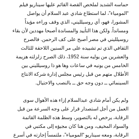
حماسه الشديد لملخص القصة القائم عليها سيناريو فيلم
“المومياء”، لما استطاع شادي عبد السلام أن يواصل
المشورا، فهو، أي روسيلليني، الذي وقف وراءه مؤيداً
ومسانداً. ولكن هذا التأييد والمساندة أصبحا مهددين لأن بقاء
روسيلليني في مصر أصبح على كف الرحمن. فالصرح
الثقافي الذي تم تشييده على مر السنين اللاحقة للثالث
والعشرين من يوليه سنة 1952، ذلك الصرح زلزلته هزيمة
الخامس من يونيه في ساعات وها هو ذا روسيلليني بين
الأطلال متهم من قبل رئيس مجلس إدارة شركة الانتاج
السينمائي ــ دون وجه حق ــ بالنصب والاحتيال.
ولم يكن أمام شادي عبدالسلام إزاء هذه الأهوال سوى
العمل من أجل استصدار قرار على وجه السرعة من قبل
الرقابة، يرخص له بالتصوير، وسط هذه الظلمة القاتمة
والسواد المخيف، ومن هنا كان مجيؤه إلى مكتبي في
الرقابة، ومعه سيناريو “المومياء”، ملتمساً إجازته في أسرع