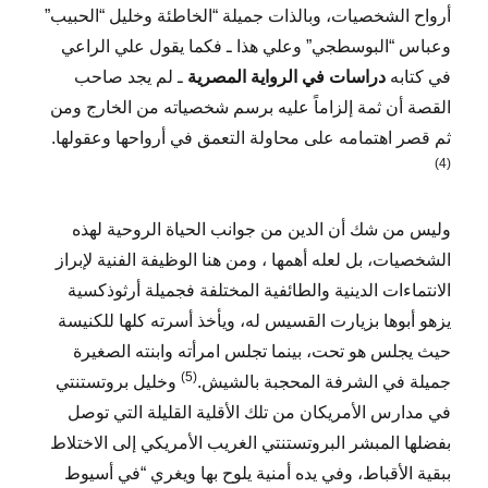
أرواح الشخصيات، وبالذات جميلة “الخاطئة وخليل “الحبيب”
وعباس “البوسطجي” وعلي هذا ـ فكما يقول علي الراعي
في كتابه
دراسات في الرواية المصرية
ـ لم يجد صاحب
القصة أن ثمة إلزاماً عليه برسم شخصياته من الخارج ومن
ثم قصر اهتمامه على محاولة التعمق في أرواحها وعقولها.
(4)
وليس من شك أن الدين من جوانب الحياة الروحية لهذه
الشخصيات، بل لعله أهمها ، ومن هنا الوظيفة الفنية لإبراز
الانتماءات الدينية والطائفية المختلفة فجميلة أرثوذكسية
يزهو أبوها بزيارت القسيس له، ويأخذ أسرته كلها للكنيسة
حيث يجلس هو تحت، بينما تجلس امرأته وابنته الصغيرة
(5)
جميلة في الشرفة المحجبة بالشيش.
وخليل بروتستنتي
في مدارس الأمريكان من تلك الأقلية القليلة التي توصل
بفضلها المبشر البروتستنتي الغريب الأمريكي إلى الاختلاط
ببقية الأقباط، وفي يده أمنية يلوح بها ويغري “في أسيوط