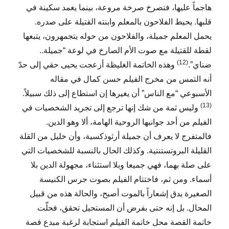
هاجماً عليها، فتصرخ صرخة مروعة، بينما يغمد سكينة في
قلبها. يحيط الفلاحون بالمعلم وابنته القتيلة على صدره.
يحمل المعلم جميلة، والفلاحون من حوله يتجمهرون، يتبعها
لقطة للقتيلة مع صوت الأم الصارخ في لوعة “جميلة..
(12)
ضناي”.
وهذه الخاتمة الغليظة أزعجت يحيى حقي إلى حدّ
أنه التمس من مخرج الفيلم حسن كمال في مقاله
الأسبوعي “مع الناس” أن يغيرها إن استطاع إلى ذلك سبيلاً.
(13)
وليس ثمة من شك إنها ترجع إلى تجريد الشخصيات في
الفيلم من أحد جوانبها الروحية الهامة، ألا وهو الدين.
فالمتفرج لا يعرف أن جميلة أرثوذكسية، وأن خليل من القلة
القليلة البروتستنتية. وكذلك الحال بالنسبة للشخصيات التي
على صلة بهما، فهي جميعا وبلا استثناء، مجهولة الدين بلا
أسماء. ومن ثم، فاختتام الفيلم بصوت جرس الكنيسة
الصغيرة يدق إشعاراً بالموت أصبح، والحالة هذه من قبيل
المحال. بل إنه حتى بفرض أن المستحيل تحقق، فحلّت
خاتمة القصة محل خاتمة الفيلم استجابة لرغبة مبدع قصة