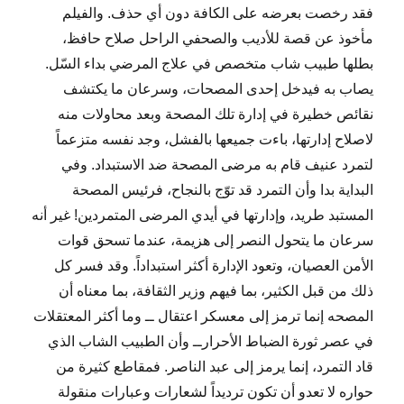
فقد رخصت بعرضه على الكافة دون أي حذف. والفيلم
مأخوذ عن قصة للأديب والصحفي الراحل صلاح حافظ،
بطلها طبيب شاب متخصص في علاج المرضي بداء السّل.
يصاب به فيدخل إحدى المصحات، وسرعان ما يكتشف
نقائص خطيرة في إدارة تلك المصحة وبعد محاولات منه
لاصلاح إدارتها، باءت جميعها بالفشل، وجد نفسه متزعماً
لتمرد عنيف قام به مرضى المصحة ضد الاستبداد. وفي
البداية بدا وأن التمرد قد توّج بالنجاح، فرئيس المصحة
المستبد طريد، وإدارتها في أيدي المرضى المتمردين! غير أنه
سرعان ما يتحول النصر إلى هزيمة، عندما تسحق قوات
الأمن العصيان، وتعود الإدارة أكثر استبداداً. وقد فسر كل
ذلك من قبل الكثير، بما فيهم وزير الثقافة، بما معناه أن
المصحه إنما ترمز إلى معسكر اعتقال ــ وما أكثر المعتقلات
في عصر ثورة الضباط الأحرارــ وأن الطبيب الشاب الذي
قاد التمرد، إنما يرمز إلى عبد الناصر. فمقاطع كثيرة من
حواره لا تعدو أن تكون ترديداً لشعارات وعبارات منقولة