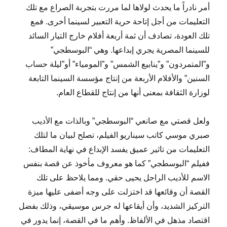
أمر نادراً ما يحدث لولاها لما مررت بتجربة الصراع مع تلك
التعليمات من أجل إتاحة حرية التعبير لسينما أخرى. فمع
تلك العودة، تصادف أن ثمة أربعة أفلام خارج التيار السائد
للسينما المصرية يجري إبداعها. وهي “البوسطجي”
و”المتمردون” و”ينابيع الشمس” و”المومياء” أو”ليلة حساب
السنين” والأفلام الأربعة من إنتاج مؤسسة السينما التابعة
لوزارة الثقافة بمعنى أنها من إنتاج للقطاع العام.
ولعل قصتي مع صانعي “البوسطجي” وبالذات مع الأديب
صبري موسي كاتب سيناريو الفيلم، تصلح لبيان ما لتلك
التعليمات من تاثير عميق يفسد الإبداع في نهاية المطاف:
ففيلم “البوسطجي” كما هو معروف مأخوذ عن قصة بنفس
الاسم للأديب الراحل يحيى حقي. ومما يلاحظ على تلك
القصة أن وقائعها قد اختزلت على وجه أضفى عليها ميزة
التركيز الشديد، وأن أيقاعها له جرس موسيقي، وذلك بفضل
اقتصاد مذهل في الألفاظ. وأهم ما في القصة، إنما يدور في