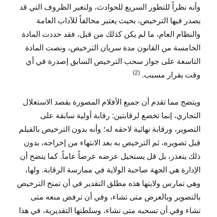
وأنه نظراً للتطور السريع للحوادث، ولتغير الظروف التي قد
يصدر فيها الترخيص، بحيث يعتبر مخالفاً للآداب العامة
والنظام العام، ما لم يكن كذلك من قبل، فقد حددت المادة
الخامسة من القانون مدة سريان الترخيص، ونصت المادة
التاسعة على جواز سحب الترخيص السابق إصدرة في أي
(2)
وقت بقرار مسبب.
ويتضح مما تقدم أن جميع الأفلام المصورة بقصد الاستغلال
التجاري، إنما تخضع لرقابتين: رقابة أولية سابقة على
التصوير، ورقابة نهائية لاحقه له؛ وأنه بدون الترخيص بالفيلم
قبل تصويره، ثم الترخيص به بعد الانتهاء من إخراجه، بدون
ذلك يتعذر، بل قل يستحيل عرضه عرضاً عاماً. كما يتضح أن
الإدارة هي الجهة صاحبة الولاية في ممارسة الرقابة. ولها،
وهي تمارس ولايتها هذه مطلق التقدير في أن تمنح الترخيص
بالتصوير وبالعرض متى تشاء، وفي أن ترفض منعه متى
تشاء وفي أن تسحبه متى تشاء، وسلطتها التقديرية، في هذا