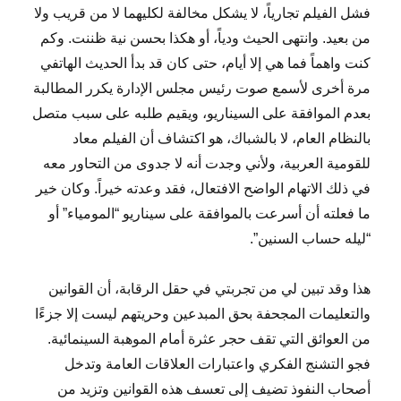
فشل الفيلم تجارياً، لا يشكل مخالفة لكليهما لا من قريب ولا
من بعيد. وانتهى الحيث ودياً، أو هكذا بحسن نية ظننت. وكم
كنت واهماً فما هي إلا أيام، حتى كان قد بدأ الحديث الهاتفي
مرة أخرى لأسمع صوت رئيس مجلس الإدارة يكرر المطالبة
بعدم الموافقة على السيناريو، ويقيم طلبه على سبب متصل
بالنظام العام، لا بالشباك، هو اكتشاف أن الفيلم معاد
للقومية العربية، ولأني وجدت أنه لا جدوى من التحاور معه
في ذلك الاتهام الواضح الافتعال، فقد وعدته خيراً. وكان خير
ما فعلته أن أسرعت بالموافقة على سيناريو “المومياء” أو
“ليله حساب السنين”.
هذا وقد تبين لي من تجربتي في حقل الرقابة، أن القوانين
والتعليمات المجحفة بحق المبدعين وحريتهم ليست إلا جزءًا
من العوائق التي تقف حجر عثرة أمام الموهبة السينمائية.
فجو التشنج الفكري واعتبارات العلاقات العامة وتدخل
أصحاب النفوذ تضيف إلى تعسف هذه القوانين وتزيد من