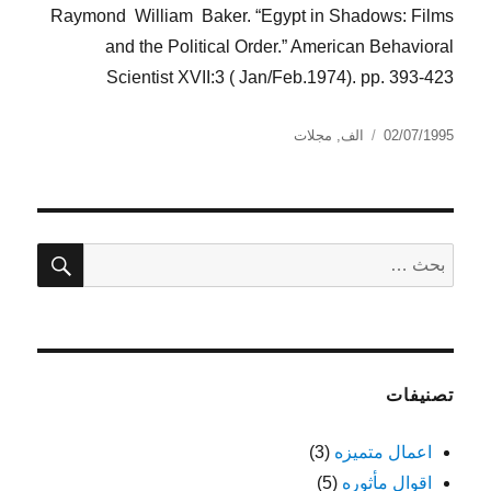
Raymond William Baker. “Egypt in Shadows: Films
and the Political Order.” American Behavioral
Scientist XVII:3 ( Jan/Feb.1974). pp. 393-423
نُشرت
التصنيفات
02/07/1995
الف
,
مجلات
في
بحث
البحث
عن:
تصنيفات
اعمال متميزه
(3)
اقوال مأثوره
(5)