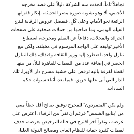
تجاهلاً تاماً، اتخذت منه الشركة دليلاً على قصد مخرجه
الأجنبي، ألا وهو تشوية صورة مصر الحديثة، بإنكار قفزاتها
الرائعة نحو الأمام. وعلى كُلٍ، فبفضل عروض الرقابة لنتاج
الفيلم اليومي، وما صاحبها من حملات صحفية على صفحات
الجرائد والمجلات، دفاعاً عن الفيلم ومخرجه، استطاع
الأخير توليفه على الواجه المرسوم في مخيلته. ولكن مع
تنازل واحد، اضطره إليه وزير الثقافة وقتذاك، ذلك التنازل
انحصر في إضافة عدد من اللقطات للقاهرة ليلاً، من بينها
لقطة لفرقة باليه ترقص على خشبة مسرح دار الأوبرا، تلك
الدار التي أتى عليها حريق، فيما بعد، أثناء سنوات حكم
السادات.
ولم يكن “المتمردون” للمخرج توفيق صالح أقل حظاً معي
من “ينابيع الشمس” فرغم أن نفراً من الرقباء، اعترض على
عرضه ، ونفراً آخر اقترح في حالة الترخيص بعرضه، حذف
لقطات كثيرة حماية للنظام العام، ومصالح الدولة العليا،