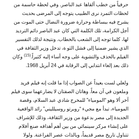
حرفياً من خطب ألقاها عبد الناصر. وفي لحظة حاسمة من
لحظات التمرد نرى الطبيب يتوجه إلى المرضى بحديث
يشرح فيه ببساطة وحرارة ضرورة النضال حتى الموت من
أجل الكرامة، تلك الكلمة التي كان عبد الناصر دائم الترديد
لها، كلما توجه إلى الشعب بالخطاب. ونتيجة لذلك التفسير
الذي يشير ضمنيا إلى فشل الثو ة، تدخل وزير الثقافة في
(15)
الفيلم بالحذف والتشوية على وجه أساء إليه كثيراً.
وكان
ذلك بعد إلغاء انتدابي إلى الرقابة في 24 أبريل 1968.
ولعلي لست بعيداً عن الصواب إذا ما قلت إنه فيلم فريد
وملعون في آن معاً. وهاتان الصفتان لا يضارعهما سوى فيلم
آخر ألا وهو “المومياء” للمخرج شادي عبد السلام، وقصة
المومياء، تبدأ مع مجيء “روبرتو روسيلليني” رائد الواقعية
الجديدة إلى مصر بدعوة من وزير الثقافة، وذلك للإشراف
على إنشاء مركز سينمائي من بين أهم أهدافه صنع أفلام
تتناول تاريخ مصر قديماً، وبالذات عصر الفراعنة. ولولا