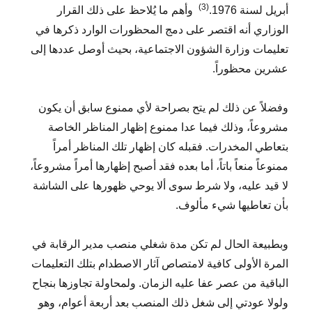
(3)
أبريل لسنة 1976.
وأهم ما يُلاحظ على ذلك القرار
الوزاري أنه اقتصر على دمج المحظورات الوارد ذكرها في
تعليمات وزارة الشؤون الاجتماعية، بحيث أوصل عددها إلى
عشرين محظوراً.
وفضلاً عن ذلك لم يتح بصراحة لأي ممنوع سابق أن يكون
مشروعاً، وذلك فيما عدا ممنوع إظهار المناظر الخاصة
بتعاطي المخدرات. فقبله كان إظهار تلك المناظر أمراً
ممنوعاً منعاً باتاً، أما بعده فقد أصبح إظهارها أمراً مشروعاً،
لا قيد عليه، ولا شرط سوى ألا يوحي ظهورها على الشاشة
بأن تعاطيها شيء مألوف.
وبطبيعة الحال لم تكن مدة شغلي منصب مدير الرقابة في
المرة الأولى كافية لامتصاص آثار الاصطدام بتلك التعليمات
الباقية من عصر عفا عليه الزمان. ولمحاولة تجاوزها بنجاح
ولولا عودتي إلى شغل ذلك المنصب بعد أربعة أعوام، وهو