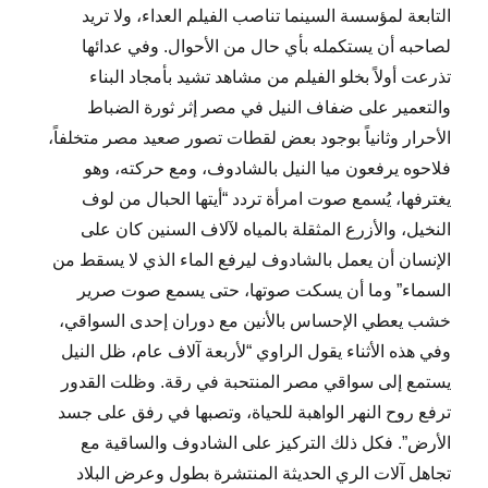
التابعة لمؤسسة السينما تناصب الفيلم العداء، ولا تريد
لصاحبه أن يستكمله بأي حال من الأحوال. وفي عدائها
تذرعت أولاً بخلو الفيلم من مشاهد تشيد بأمجاد البناء
والتعمير على ضفاف النيل في مصر إثر ثورة الضباط
الأحرار وثانياً بوجود بعض لقطات تصور صعيد مصر متخلفاً،
فلاحوه يرفعون ميا النيل بالشادوف، ومع حركته، وهو
يغترفها، يُسمع صوت امرأة تردد “أيتها الحبال من لوف
النخيل، والأزرع المثقلة بالمياه لآلاف السنين كان على
الإنسان أن يعمل بالشادوف ليرفع الماء الذي لا يسقط من
السماء” وما أن يسكت صوتها، حتى يسمع صوت صرير
خشب يعطي الإحساس بالأنين مع دوران إحدى السواقي،
وفي هذه الأثناء يقول الراوي “لأربعة آلاف عام، ظل النيل
يستمع إلى سواقي مصر المنتحبة في رقة. وظلت القدور
ترفع روح النهر الواهبة للحياة، وتصبها في رفق على جسد
الأرض”. فكل ذلك التركيز على الشادوف والساقية مع
تجاهل آلات الري الحديثة المنتشرة بطول وعرض البلاد