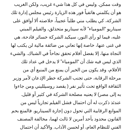
وقت ممكن. وليس في كل هذا شيء غريب، ولكن الغريب
هو أن يكلمني هاتفياً فور هذه الزيارة رئيس مجلس إدارة تلك
الشركة، كي يطلب مني طلباً عجيباً، خلاصته ألا أوافق على
سيناريو “المومياء” لأنه سيناريو متحذلق، والفيلم المبني
عليه، فيما لو رأى النور، سيكبد الشركة خسائر فادحة، هي
في غنى عنها، خاصة إنها تعاني من ضائقة مالية لن يكتب لها
النجاة منها، إلا بفضل أفلام تحقق نجاحاً في الشباك. والشيء
الذي ليس فيه شك أن “المومياء” لا يدخل في عداد تلك
الأفلام، وقد يكون من الخير أن يمنع من المنبع أي من
مرحلة الرقابة، حتى تجنب الشركة خطر الإذعان لأمر وزير
الثقافة الواقع تحت تأثير نفر ( يقصد روسيلليني ومن جاءوا
به إلى مصر) لا يعنيه مصلحة الشركة في كثير أو قليل.
عندئذ ذكرت له أن احتمال فشل الفيلم تجارياً ليس من
الموانع الرقابية التي تحول دون إجازة السيناريو. فالمنع بحم
القانون محدود بأحد أمرين لا ثالث لهما، مخالفة المصنف
الفني للنظام العام، أو لحسن الآداب. والأكيد أن احتمال