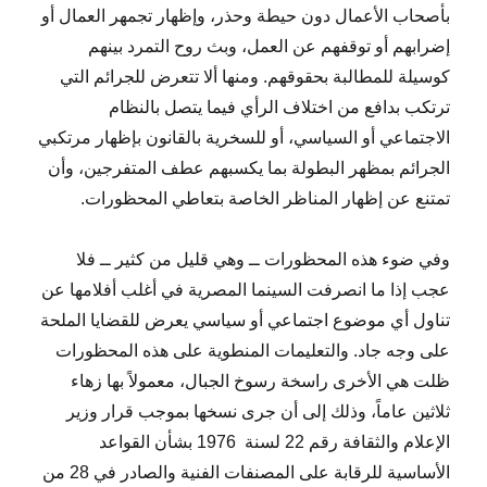
بأصحاب الأعمال دون حيطة وحذر، وإظهار تجمهر العمال أو
إضرابهم أو توقفهم عن العمل، وبث روح التمرد بينهم
كوسيلة للمطالبة بحقوقهم. ومنها ألا تتعرض للجرائم التي
ترتكب بدافع من اختلاف الرأي فيما يتصل بالنظام
الاجتماعي أو السياسي، أو للسخرية بالقانون بإظهار مرتكبي
الجرائم بمظهر البطولة بما يكسبهم عطف المتفرجين، وأن
تمتنع عن إظهار المناظر الخاصة بتعاطي المحظورات.
وفي ضوء هذه المحظورات ــ وهي قليل من كثير ــ فلا
عجب إذا ما انصرفت السينما المصرية في أغلب أفلامها عن
تناول أي موضوع اجتماعي أو سياسي يعرض للقضايا الملحة
على وجه جاد. والتعليمات المنطوية على هذه المحظورات
ظلت هي الأخرى راسخة رسوخ الجبال، معمولاً بها زهاء
ثلاثين عاماً، وذلك إلى أن جرى نسخها بموجب قرار وزير
الإعلام والثقافة رقم 22 لسنة 1976 بشأن القواعد
الأساسية للرقابة على المصنفات الفنية والصادر في 28 من