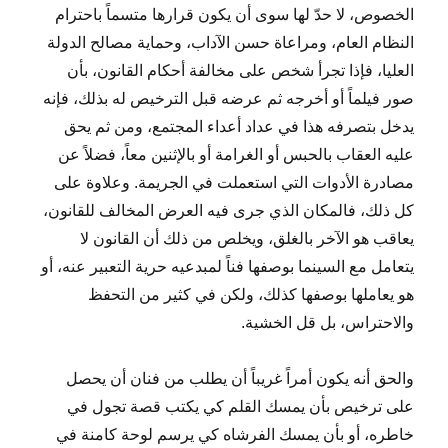
الخصوص، لا حدّ لها سوى أن يكون قرارها متسماً باحترام
النظام العام، ومراعاة حسن الآداب، وحماية مصالح الدولة
العليا، فإذا تجرأ شخص على مخالفة أحكام القانون، بأن
صور فيلماً أو أخرجه ثم عرضه قبل الترخيص له بذلك، فإنه
يدخل بتصرفه هذا في عداد أعداء المجتمع، ومن ثم يحق
عليه العقاب بالحبس أو الغرامة أو بالإثنين معاً، فضلاً عن
مصادرة الأدوات التي استعملت في الجريمة. وعلاوة على
كل ذلك، فالمكان الذي جرى فيه العرض المخالف للقانون،
يعاقب هو الآخر بالغلق، ويخلص من ذلك أن القانون لا
يتعامل مع السينما بوصفها فناً لمبدعيه حرية التعبير عنه، أو
هو يعاملها بوصفها كذلك، ولكن في كثير من التحفظ
والاحتراس، بل قل الخشية.
والحق أنه يكون أمراً غريباً أن يطلب من فنان أن يحصل
على ترخيص بأن يمسك القلم كي يكتب قصة تجول في
خاطره، أو بأن يمسك الفرشاه كي يرسم لوحة كامنة في