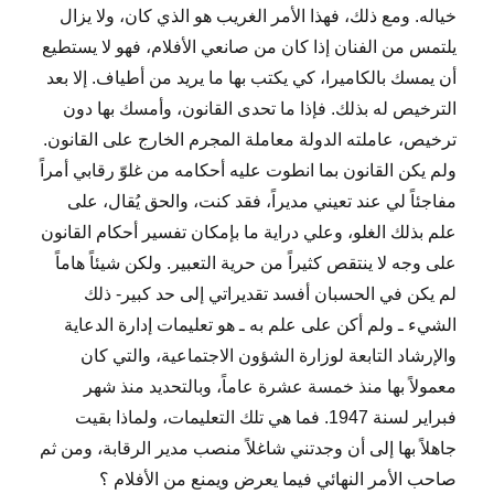
خياله. ومع ذلك، فهذا الأمر الغريب هو الذي كان، ولا يزال
يلتمس من الفنان إذا كان من صانعي الأفلام، فهو لا يستطيع
أن يمسك بالكاميرا، كي يكتب بها ما يريد من أطياف. إلا بعد
الترخيص له بذلك. فإذا ما تحدى القانون، وأمسك بها دون
ترخيص، عاملته الدولة معاملة المجرم الخارج على القانون.
ولم يكن القانون بما انطوت عليه أحكامه من غلوّ رقابي أمراً
مفاجئاً لي عند تعيني مديراً، فقد كنت، والحق يُقال، على
علم بذلك الغلو، وعلي دراية ما بإمكان تفسير أحكام القانون
على وجه لا ينتقص كثيراً من حرية التعبير. ولكن شيئاً هاماً
لم يكن في الحسبان أفسد تقديراتي إلى حد كبير- ذلك
الشيء ـ ولم أكن على علم به ـ هو تعليمات إدارة الدعاية
والإرشاد التابعة لوزارة الشؤون الاجتماعية، والتي كان
معمولاً بها منذ خمسة عشرة عاماً، وبالتحديد منذ شهر
فبراير لسنة 1947. فما هي تلك التعليمات، ولماذا بقيت
جاهلاً بها إلى أن وجدتني شاغلاً منصب مدير الرقابة، ومن ثم
صاحب الأمر النهائي فيما يعرض ويمنع من الأفلام ؟