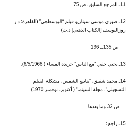
11ـ المرجع السابق، ص 75
12ـ صبري موسى سيناريو فيلم “البوسطجي” (القاهرة: دار
روزاليوسف [الكتاب الذهبي] د.ت)
ص 135ــ 136
13ـ يحيي حقي “مع الناس” جريدة المساء ( 6/5/1968).
14ـ محمد شفيق، “ينابيع الشمس، مشكلة الفيلم
التسجيلي”، مجلة السينما” ( أكتوبرـ نوفمبر 1970)
ص 32 وما بعدها
15ـ راجع :