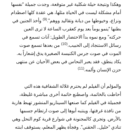
وهكذا ونتيجة حيلة شكلية غير متوقعة، وجدت جميلة “نفسها
أمام مشكلة ليست في الحياة مثلها، هي عقدة كلها اصطدام
(9)
ونزاع، وخيوطها من ديانة وتقاليد ووهم”.
وأخذ الجنين في
بطنها “ينمو يوماً بعد يوم كعقرب الساعة لا ترى العين
حركته” ومع نموه بدأ الاحتضار الطويل: آنات تسمع في
(10)
رسائل الاستنجاد إلى الحبيب.
من بعدها تسمع صوت
الموت في صوت جرس الكنيسة الصغيرة يدق إشعاراً به.
يكاد ينطق، فقد يعبر النحاس في بعض الأحيان عن منتهى
(11)
حزن الإنسان وألمه.
والمؤلم أن الفيلم لم يحترم غلالة الشفافية هذه التي
أحاطت بالخاتمة، واصطنع خاتمة أخرى مباشرة غليظة،
فجميلة في الفيلم كما صنعها السيناريو المنشور تهبط هاربة
من نافذة غرفتها، وينتبه أبوها إلى صوت ارتطام جسمها
بالأرض. وتجري كالمجنونة في شوارع قرية كوم النحل وهي
تنادي “خليل.. الحقني”. وفجأة يظهر المعلم، يستوقف ابنته