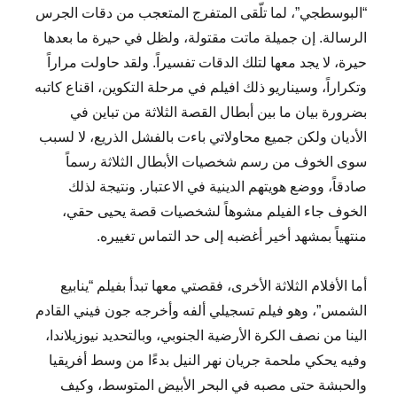
“البوسطجي”، لما تلّقى المتفرج المتعجب من دقات الجرس
الرسالة. إن جميلة ماتت مقتولة، ولظل في حيرة ما بعدها
حيرة، لا يجد معها لتلك الدقات تفسيراً. ولقد حاولت مراراً
وتكراراً، وسيناريو ذلك افيلم في مرحلة التكوين، اقناع كاتبه
بضرورة بيان ما بين أبطال القصة الثلاثة من تباين في
الأديان ولكن جميع محاولاتي باءت بالفشل الذريع، لا لسبب
سوى الخوف من رسم شخصيات الأبطال الثلاثة رسماً
صادقاً، ووضع هويتهم الدينية في الاعتبار. ونتيجة لذلك
الخوف جاء الفيلم مشوهاً لشخصيات قصة يحيى حقي،
منتهياً بمشهد أخير أغضبه إلى حد التماس تغييره.
أما الأفلام الثلاثة الأخرى، فقصتي معها تبدأ بفيلم “ينابيع
الشمس”، وهو فيلم تسجيلي ألفه وأخرجه جون فيني القادم
الينا من نصف الكرة الأرضية الجنوبي، وبالتحديد نيوزيلاندا،
وفيه يحكي ملحمة جريان نهر النيل بدءًا من وسط أفريقيا
والحبشة حتى مصبه في البحر الأبيض المتوسط، وكيف