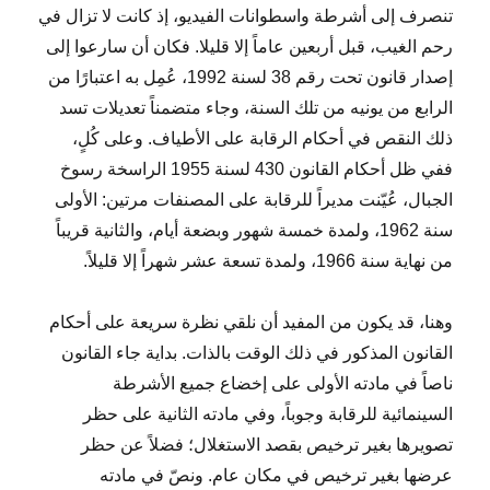
تنصرف إلى أشرطة واسطوانات الفيديو، إذ كانت لا تزال في
رحم الغيب، قبل أربعين عاماً إلا قليلا. فكان أن سارعوا إلى
إصدار قانون تحت رقم 38 لسنة 1992، عُمِل به اعتبارًا من
الرابع من يونيه من تلك السنة، وجاء متضمناً تعديلات تسد
ذلك النقص في أحكام الرقابة على الأطياف. وعلى كُلٍ،
ففي ظل أحكام القانون 430 لسنة 1955 الراسخة رسوخ
الجبال، عُيّنت مديراً للرقابة على المصنفات مرتين: الأولى
سنة 1962، ولمدة خمسة شهور وبضعة أيام، والثانية قريباً
من نهاية سنة 1966، ولمدة تسعة عشر شهراً إلا قليلاً.
وهنا، قد يكون من المفيد أن نلقي نظرة سريعة على أحكام
القانون المذكور في ذلك الوقت بالذات. بداية جاء القانون
ناصاً في مادته الأولى على إخضاع جميع الأشرطة
السينمائية للرقابة وجوباً، وفي مادته الثانية على حظر
تصويرها بغير ترخيص بقصد الاستغلال؛ فضلاً عن حظر
عرضها بغير ترخيص في مكان عام. ونصّ في مادته