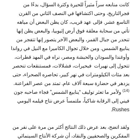
كانت منابعه سراً مثيراً للحيرة وكثرة السؤال، بدءًا من
فجرالتاريخ، وحتى اكتشافها في النصف الثاني من القرن
التاسع عشر. فإلى عهد قريب، كان يظن البعض أن مياهه
تأتي من سحابة معلقة فوق أرض إثيوبيا، والبعض يظن إنها
تنحدر من جبال القمر، والبعض الآخر يتصور إنها تتفجر من
ينابيع الشمس. ومن خلال تجوال الكاميرا مع النيل في رواندا
وأوغندا والسودان والحبشة ومصر، نراه في المهد قطرات،
تتحول إلى نهيرات فبحيرات، فشلالات، فمستنقعات تنحصر
بعد مئات الكيلومترات في نهر كبير، تحاصره الصحراء، حتى
يزدهر في حضارة سبعة آلاف عام. تمتد من عصر الفراعنة.
(14)
ولأمر ما تعثر توليف “ينابيع الشمس” فجاء صاحبه جون
فيني إلى الرقابة شاكياً، ملتمساً عرض نتاج فيلمه اليومي
.
Rushes
ولقد اتضح، بعد عرض ذلك النتائج أكثر من مرة على نفر من
المفكرين والصحفيين والنقاد، أن شركة الأنتاج السينمائي