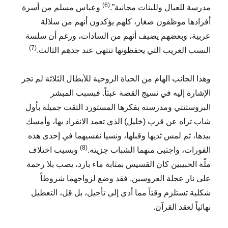
(6)
مدرسة للعيال وللبنات مجانية”.
وعباس مسلم من أسرة
أفرادها موظفون صغار، كلهم يؤكدون أنهم من سلالة
عربية، وبعضهم يضيف أنهم من السادات، ورغم أن سلسة
(7)
النسب الغريب التي يحفظونها تنتهي عند جدهم الثالث.
وهذا الجانب الهام من الحياة الروحية للأبطال الثلاثة لم تجر
الإشارة إليه في نسيج القصة عبثاً. فبسبب المبشر
البروستنتي ومدرسته بفكرها المستورد التقت جميلة بأول
شاب تراه عن قرب (خليل) الذي تعمد الانفراد بها، وأمسك
بيدها، ثم لمس ثديها وقبلها، ونسيا نفسيهما في إحدى هذه
(8)
الفورات، واجتبى منهما الشباب جزيته.
وبسبب اختلاف
ملّة الحبيبين كان القسيس بمثابة ماء بارد، يصب بلا رحمة
على نار عجلة العروسين. فقد وضع لزواجهما شروطاً
شكلية تستلزم وقتاً مما أدي إلى تأجيل، بل قل، التعطيل
نهائياً لعقد القرآن.