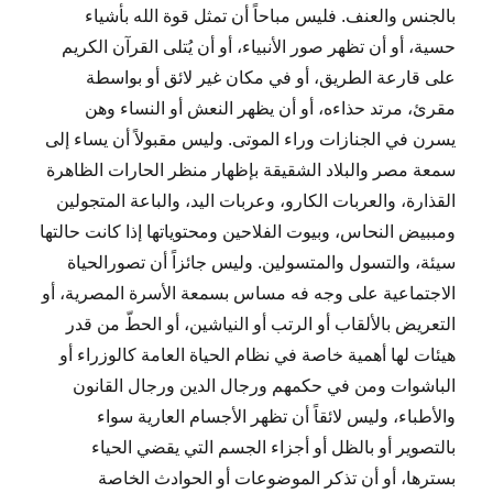
بالجنس والعنف. فليس مباحاً أن تمثل قوة الله بأشياء
حسية، أو أن تظهر صور الأنبياء، أو أن يُتلى القرآن الكريم
على قارعة الطريق، أو في مكان غير لائق أو بواسطة
مقرئ، مرتد حذاءه، أو أن يظهر النعش أو النساء وهن
يسرن في الجنازات وراء الموتى. وليس مقبولاً أن يساء إلى
سمعة مصر والبلاد الشقيقة بإظهار منظر الحارات الظاهرة
القذارة، والعربات الكارو، وعربات اليد، والباعة المتجولين
ومببيض النحاس، وبيوت الفلاحين ومحتوياتها إذا كانت حالتها
سيئة، والتسول والمتسولين. وليس جائزاً أن تصورالحياة
الاجتماعية على وجه فه مساس بسمعة الأسرة المصرية، أو
التعريض بالألقاب أو الرتب أو النياشين، أو الحطّ من قدر
هيئات لها أهمية خاصة في نظام الحياة العامة كالوزراء أو
الباشوات ومن في حكمهم ورجال الدين ورجال القانون
والأطباء، وليس لائقاً أن تظهر الأجسام العارية سواء
بالتصوير أو بالظل أو أجزاء الجسم التي يقضي الحياء
بسترها، أو أن تذكر الموضوعات أو الحوادث الخاصة