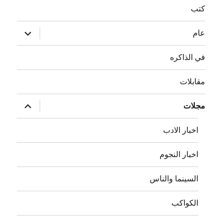
كتب
توسيع
عام
القائمة
الفرعية
في الذاكره
مقابلات
توسيع
مجلات
القائمة
الفرعية
اخبار الادب
اخبار النجوم
السينما والناس
الكواكب