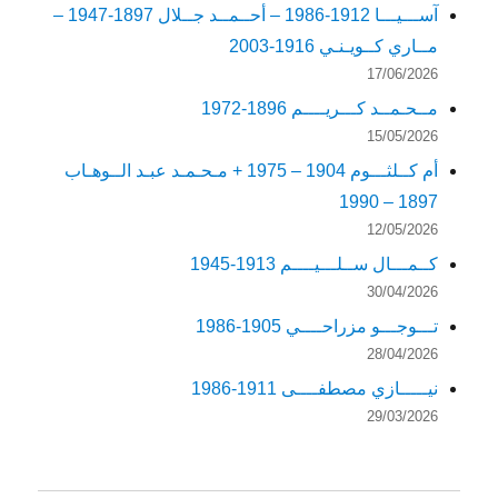
آســـيـــا 1912-1986 – أحــمــد جــلال 1897-1947 –
مــاري كــويـنـي 1916-2003
17/06/2026
مــحـمــد كـــريــــم 1896-1972
15/05/2026
أم كــلثـــوم 1904 – 1975 + مـحـمـد عبـد الــوهـاب
1897 – 1990
12/05/2026
كــمـــال ســلـــيــــم 1913-1945
30/04/2026
تـــوجـــو مزراحــــي 1905-1986
28/04/2026
نيـــــازي مصطفــــى 1911-1986
29/03/2026