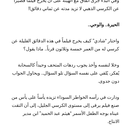
وفي البدء جرى اتفاق مع الهيئة على أن يخرج فيلماً قصيراً
عن الكرسي الذهبي لا تزيد مدته عن ثماني دقائق!!
الحيرة.. والوحي..
واحتار “شادي” كيف يخرج فيلماً في هذه الدقائق القليلة عن
كرسي له من العمر خمسة وثلاثون قرناً.. ماذا يقول؟
وخلا لنفسه وأخذ يجوب ردهات المتحف وحيداً كالسحابة
يُفكر، يُلقي على نفسه السؤال تلو السؤال.. ويحاول الجواب
دون جدوى.
ودارت في رأسه الخواطر السوداء تزيده يأساً على يأس من
صنع فيلم يرقى إلى مستوى الكرسي الجليل، إلى أن التقت
عيناه بوجه الطفل الأسمر “هيثم عبد الحميد” ابن مدير
الانتاج.