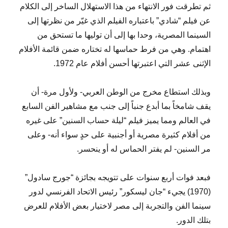
ثم تطرقت فور الانتهاء من هذا الاستهلال الساخر إلى الكلام
عن فيلم “شادي” باعتباره الفيلم الذي غيّر من نظرتها إلى
السينما المصرية، وحدا بها إلى أن توليها ما تستحق من
اهتمام. وهي من فرط حماسها له تختاره ضمن قائمة الأفلام
الإثنى عشر التي اعتبرتها أحسن أفلام عام 1972.
وبذلك استطاع مخرج من الوطن العربي- ولأول مرة- أن
يقف شامخاً بما أبدع جنباً إلى جنب مع مشاهير الفن السابع
في العالم ومما يميز فيلم “ليلة حساب السنين” على غيره
من أفلام كثيرة مصرية أو أجنبية على حدٍ سواء أنه- وعلى
مر السنين- لم يفتر الحماس له أو ينحسر.
فبعد فوات أربع سنوات على تتويجه بجائزة “جورج سادول”
(1970) يجيء “جان ليسكور” رئيس الاتحاد الفرنسي لدور
سينما الفن والتجربة إلى مصر لاختيار بعض الأفلام للعرض
بتلك الدور.