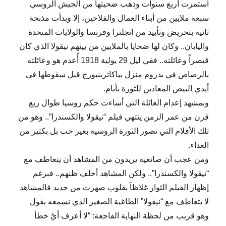
استمرت أربع سنوات وذهب ضحيتها من الجيش الروسي
سبعة ملايين من أبناء العمال والفلاحين، إلا وبدأت مذبحة
ثانية بتحريض وتأييد من انجلترا وفرنسا والولايات المتحدة
واليابان.. وكان لها ضحايا بالملايين من بينهم نيقولا الذي كان
قيصراً وعائلته.. ففي ليل 29 يولية 1918 أُعدم هو وعائلته
بالرصاص في بدروم منزل بياكاترينبورج قبل سقوطها في
أيدي البيض المعادين للثورة بأيام.
وبمشهد إعدام العائلة التي أساءت حكم روسيا طوال ربع
قرن من عمر الزمن ينتهي فيلم “نيقولا والكسندرا”.. وهو من
تلك الأفلام التي تصور الثورة الروسية بغير حب بل بكثير من
العداء.
ومن عجب أن صانعيه يريدون من المشاهد أن يتعاطف مع
“نيقولا والكسندرا”.. ولكن المشاهد أخلف ظنهم.. فبرغم
إظهار الفيلم الثوار غلاظاً بقلوب صهرت من حديد فالمشاهد
لا يتعاطف مع “نيقولا” الطاغية الصغير الذي نسمعه يقول
وهو قريب من لحظة النهاية الفاجعة: “لا أعرف أيُ خطأ