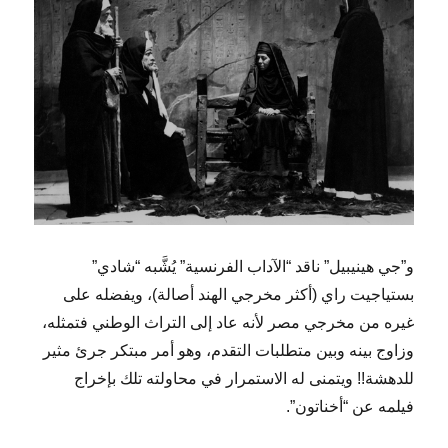
و”جي هينيبيل” ناقد “الآداب الفرنسية” يُشَّبه “شادي”
بستياجيت راي (أكثر مخرجي الهند أصالة)، ويفضله على
غيره من مخرجي مصر لأنه عاد إلى التراث الوطني فتمثله،
وزاوج بينه وبين متطلبات التقدم، وهو أمر مبتكر جرئ مثير
للدهشة!! ويتمنى له الاستمرار في محاولته تلك بإخراج
فيلمه عن “أخناتون”.