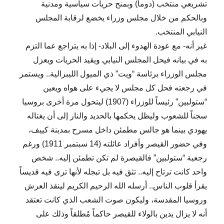
تشريعي منتخب (دوما) وبمنح حريات سياسية ومدنية
وبالحكم من خلال مجلس وزراء يخضع لرقابة المجلس
النيابي المنتخب.
غير أنه- مع عودة الهدوء إلى البلاد- إذا به يتراجع عما التزم
به في بيانه فيحل المجلس النيابي ويقيد الحريات ويعزل
مجلس الوزراء برئاسة “ويت” ذي الميول الليبرالية.. ويستمر
في رجعته فحل كل مجلس لا يجيء على هواه ويعين
“ستولبين” رئيساً للوزراء (1907) ليتحول مرة أخرى بروسيا
سجناً للشعوب وليظل يحكمها بالحديد والنار إلى أن يغتاله
يهودي بينما هو جالس مطمئن داخل مسرح بمدينة كييف،
وفي حضور القيصر وأفراد عائلته (14 سبتمبر 1911) ورغم
رجعية “ستولبين” فالقيصرة لم تكن تطمئن إليه.. شخص
واحد كانت ترتاح إليه.. تثق فيه بل تبجله لأنها ترى فيه قديساً
يقرأ قلوب الناس.. أرسله الله الرحيم الكريم لينقذ العرش
وروسيا المقدسة، وليكون صوت الشعب الذي كانت تعتقد
أنه لا يزال يدين بالولاء للقيصر حاكماً مُطلقاً وذلك على