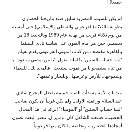
جميعاً)!!
لم يكن للسينما المصرية سابق صنع بتاريخنا الحضاري
بطوابقه الثلاثة (الفرعوني والقبطي والإسلامي) حتى أمسية
من يوم ثلاثاء قريب من نهاية عام 1969 وبالتحديد 16 من
ديسمبر، حين مر أمام العيون على شاشة نادي السينما
بالقاهرة مقتطف من كتاب الموتى الفرعوني يقدم لفيلم
“ليلة حساب السنين” بكلمات تقول: “يا من تمضي ستعود.. يا
من تنام ستصحو يا من تموت ستبعث.. فالمجد لك.. للسماء
وشموخها.. للأرض وعرضها.. وللبحار وعمقها”.
منذ تلك الأمسية بدأت الصلة حميمة بفضل المخرج شادي
عبد السلام ورائعته الأولى. ولم يكن غريباً أن يكون صاحب
“ليلة حساب السنين” أو “المومياء” الرائد في هذا المجال
الخصيب، فشغله الشاغل كان، ومايزال، مصر البعث تصون
أمجادها الحضارية، وبخاصة ما كان منها فرعونياً.