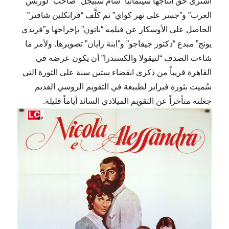
اشترى حق انتاجها سينمائياً “سام سبيجل” صاحب “لورنس
العرب” و”جسر على نهر كواي” ثم كَلَّف “فرانكلين شافنر”
الحاصل على الأوسكار عن فيلمه “باتون” بإخراجها و”فريدي
يونج” مبدع “دكتور جيفاجو” و”ابنة رايان” تصويرها. ولأمر ما
شاءت الصدف “لنيقولا والكسندرا” أن يكون عرضه في
القاهرة قريباً من ذكرى انقضاء ستين سنة على الثورة التي
سُميت بثورة فبراير لطبيعة في التقويم الروسي القديم
جعلته متأخراً عن التقويم الميلادي السائد أياماً قليلة.