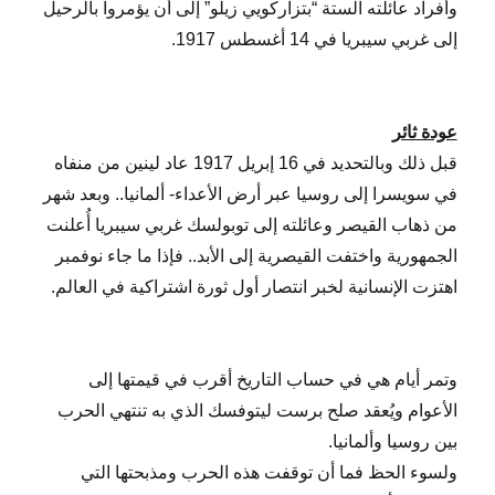
وأفراد عائلته الستة “بتزاركويي زيلو” إلى أن يؤمروا بالرحيل
إلى غربي سيبريا في 14 أغسطس 1917.
عودة ثائر
قبل ذلك وبالتحديد في 16 إبريل 1917 عاد لينين من منفاه
في سويسرا إلى روسيا عبر أرض الأعداء- ألمانيا.. وبعد شهر
من ذهاب القيصر وعائلته إلى توبولسك غربي سيبريا أُعلنت
الجمهورية واختفت القيصرية إلى الأبد.. فإذا ما جاء نوفمبر
اهتزت الإنسانية لخبر انتصار أول ثورة اشتراكية في العالم.
وتمر أيام هي في حساب التاريخ أقرب في قيمتها إلى
الأعوام ويُعقد صلح برست ليتوفسك الذي به تنتهي الحرب
بين روسيا وألمانيا.
ولسوء الحظ فما أن توقفت هذه الحرب ومذبحتها التي