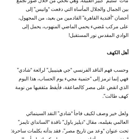
مات “سليم” كبير القبيلة. وهي تحكي من خلال صور تجمع
بين الجمال والجلال المأساة التي دفعت “وانيس” إلى
أحضان “أفندية القاهرة” القادمين من بعيد، من المجهول،
على مركب مُضيء يحمي الماضي المنهوب، يحمل إلى
الوادي المقدس نور المستقبل!
أهل الكهف
وحسب فهم الناقد الفرنسي “جي هينيبيل” لرائعة “شادي”
فهي إنما ترمز إلى “حتمية مجيء يوم الحساب، هذا اليوم
الذي انقض على مصر كالصاعقة، فأيقظ مثقفيها من نومة
كهف طالت”.
ولعل خير وصف لكيف فاجأ “شادي” النقد السينمائي
العالمي بفيلمه، مقال “ديليز باول” ناقدة “السانداي تايمز”
تحت عنوان “وعد من تاريخ مصر”، فقد بدأته بكلمات ساحرة: