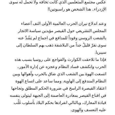
عكس مجتمع المتعلمين الذي كانت تخافه ولا تحمل له سوى
الإزدراء.. هذا الشخص هو راسبوتين!!
وعند اندلاع نيران الحرب العالمية الأولى التف أعضاء
المجلس التشريعي حول القيصر مؤيدين سياسة الاتجار
بالشعب الروسي وقوداً للمدافع في اجماع لم يَشُذّ عنه
سوى نفرٌ قليلٌ جداً من البلاشفة ذهب بهم السلطان إلى
سيبريا.
فإذا ما تلاحقت الكوارث والفواجع على روسيا بسبب هذه
الحرب وانكشف فساد النظام وعجزه عن إدارة الأمور..
اتسعت الهوة بين الشعب الذي ضاق بالحرب وأهوالها وبين
النظام المندفع إلى الهاوية. ومما ساعد على اتساع الهوة
اعتقاد القيصرة الراسخ في ضرورة الحكم المطلق ونجاحها
في اقناع القيصر بمغادرة العاصمة إلى الجبهة ليتولى بنفسه
قيادة المعارك، وبالتالي انفرادها بحكم البلاد بأسلوب غَلُب
عليه التعسف والهوى.