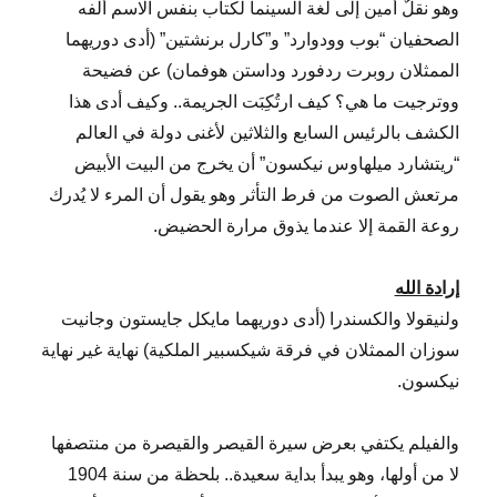
وهو نقلٌ أمين إلى لغة السينما لكتاب بنفس الاسم ألفه
الصحفيان “بوب وودوارد” و”كارل برنشتين” (أدى دوريهما
الممثلان روبرت ردفورد وداستن هوفمان) عن فضيحة
ووترجيت ما هي؟ كيف ارتُكِبَت الجريمة.. وكيف أدى هذا
الكشف بالرئيس السابع والثلاثين لأغنى دولة في العالم
“ريتشارد ميلهاوس نيكسون” أن يخرج من البيت الأبيض
مرتعش الصوت من فرط التأثر وهو يقول أن المرء لا يُدرك
روعة القمة إلا عندما يذوق مرارة الحضيض.
إرادة الله
ولنيقولا والكسندرا (أدى دوريهما مايكل جايستون وجانيت
سوزان الممثلان في فرقة شيكسبير الملكية) نهاية غير نهاية
نيكسون.
والفيلم يكتفي بعرض سيرة القيصر والقيصرة من منتصفها
لا من أولها، وهو يبدأ بداية سعيدة.. بلحظة من سنة 1904