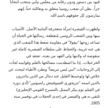
قيود من دستور ودون رقابة من مجلس نيابي منتخب انتخاباً
حراً.. يظن أن شعب روسيا متعلق به وبعائلته حباً، إنهم
يمارسون كل حقوقهم باسم الله.
ولظهرت القيصرة امرأة متعجرفة ألمانية الأصل.. الأسباب
بينها وبين الشعب الروسي مُنقطعة. رسالتها في الحياة أن
تساعد زوجها “نيقولا” في مقاومة ضغط هذا الشعب الذي
هي عنه غريبة، والحفاظ على سلطاته القيصرية كاملة غير
منقوصة له ولابنها ولي العهد من بعده.. تعتقد في
الخزعبلات.. إذا ما اصطدمت مصالحها بالعلم وقوانينه لجأت
إلى الروحانيات “ابني ليس مريضاً” وتطرد الأطباء لتبحث عن
خلاص لها ولوحيدها العليل عند دجال من الذين يتاجرون
بالدين اسمه “جريجوري افيموفيتش راسبوتين” (أدى دوره
في الفيلم توم بيكر الممثل بالمسرح القومي الإنجليزي)
تلتقي به هي والقيصر في إحدى الحفلات في نوفمبر سنة
1905.