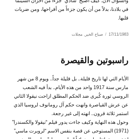
والسؤال الآن: كيف أصبح “شادي” جزءاً من أحزان السينما
في بلادنا، بدلاً من أن يكون جزءاً من أفراحها، ومن ضربات
قلبها.
نُشرت
التصنيفات
17/11/1983
صباح الخير
,
مجلات
في
راسبوتين والقيصرة
الأيام التي لها تاريخ قليلة.. بل قليلة جداً.. ويوم 8 من شهر
مارس سنة 1917 واحد من هذه الأيام.. بدأ فيه الشعب
الروسي ثورة كُبرى ضد الحكم المطلق ازاحت نيقولا الثاني
عن عرش القياصرة وانهت حكم آل رومانوف لروسيا الذي
استمر ثلاثة قرون.. انهته إلى غير رجعة.
وحول هذه النهاية وكيف جاءت يدور فيلم “نيقولا والكسندرا”
(1971) المستوحى عن قصة بنفس الاسم “لروبرت ماسي”