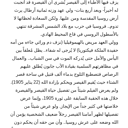
يزف فيها الأطباء إلى القيصر بُشرى أن القيصرة قد أنجبت
له أخيراً- وبعد أربع بنات- ولي عهد وزنه ثمانية أرطال يرث
أرض روسيا المقدسة ومن عليها. ولكن السعادة لحظاتها لا
تدوم.. فروسيا في حرب مع بلاد الشمس المشرقة تنتهي
بالأسطول الروسي في قاع المحيط الهادي.
وولي العهد مريض بالهيموفيليا (نزف دم وراثي جاءه من أمه
حفيدة الملكة فيكتوريا) لا يُرجى له شفاء.. يظل مُعلقاً بين
اليأس والأمل حتى يُدركه الموت في سن الشباب.. والعمال
في مظاهرتهم السلمية بقيادة الأب جابون يُطلق عليهم
الرصاص فتصطبغ الثلوج بدماء ألف قتيل في ساحة قصر
الشتاء حيث يُقيم القيصر ويحكم بإرادة الله (22 يناير 1905).
ولم يعرض الفيلم شيئاً من تفصيل حياة القيصر والقيصرة
خلال هذه الحقبة السابقة على ثورة 1905، وإنما عرض
خلاصتها في كثير جداً من الإيجاز. ولو عرض شيئاً من
تفصيلها لظهر أمامنا القيصر رجلاً ضعيف الشخصية يؤمن أن
الله وضعه على عرش روسيا.. وأن من حقه أن يحكم دون