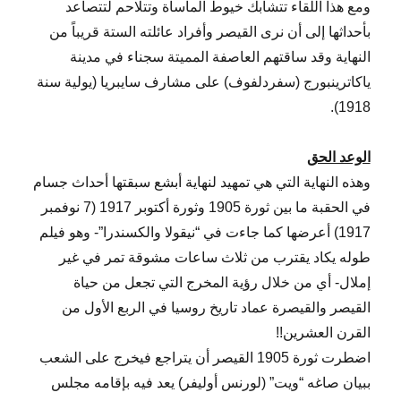
ومع هذا اللقاء تتشابك خيوط المأساة وتتلاحم لتتصاعد
بأحداثها إلى أن نرى القيصر وأفراد عائلته الستة قريباً من
النهاية وقد ساقتهم العاصفة المميتة سجناء في مدينة
ياكاترينبورج (سفردلفوف) على مشارف سايبريا (يولية سنة
1918).
الوعد الحق
وهذه النهاية التي هي تمهيد لنهاية أبشع سبقتها أحداث جسام
في الحقبة ما بين ثورة 1905 وثورة أكتوبر 1917 (7 نوفمبر
1917) أعرضها كما جاءت في “نيقولا والكسندرا”- وهو فيلم
طوله يكاد يقترب من ثلاث ساعات مشوقة تمر في غير
إملال- أي من خلال رؤية المخرج التي تجعل من حياة
القيصر والقيصرة عماد تاريخ روسيا في الربع الأول من
القرن العشرين!!
اضطرت ثورة 1905 القيصر أن يتراجع فيخرج على الشعب
ببيان صاغه “ويت” (لورنس أوليفر) يعد فيه بإقامه مجلس