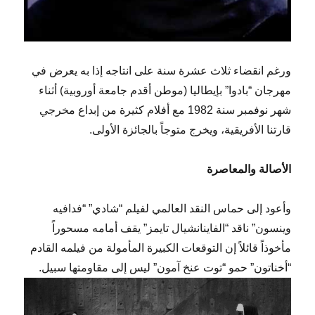
ورغم انقضاء ثلاث عشرة سنة على انتاجه إذا به يعرض في
مهرجان “بادوا” بإيطاليا (موطن أقدم جامعة أوروبية) أثناء
شهر نوفمبر سنة 1982 مع أفلام كثيرة من إبداع مخرجي
قارتنا الأفريقية، ويخرج متوجاً بالجائزة الأولى.
الأصالة والمعاصرة
وأعود إلى حماس النقد العالمي لفيلم “شادي” “فدافيه
وينسون” ناقد “الفاينانشيال تايمز” يقف أمامه مسحوراً
مأخوذاً قائلاً إن التوقعات الكبيرة المأمولة من فيلمه القادم
“أخناتون” حمو “توت عنخ آمون” ليس إلى مقاومتها سبيل.