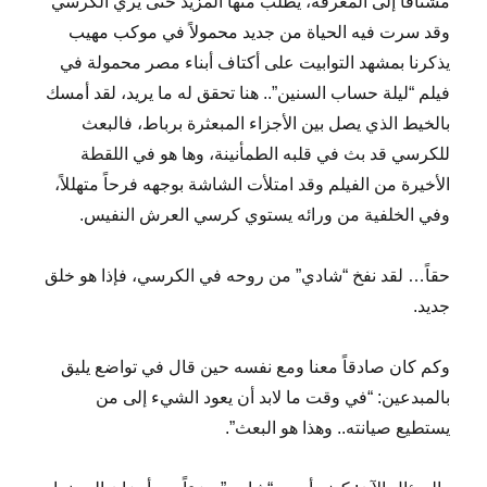
مشتاقاً إلى المعرفة، يطلب منها المزيد حتى يري الكرسي
وقد سرت فيه الحياة من جديد محمولاً في موكب مهيب
يذكرنا بمشهد التوابيت على أكتاف أبناء مصر محمولة في
فيلم “ليلة حساب السنين”.. هنا تحقق له ما يريد، لقد أمسك
بالخيط الذي يصل بين الأجزاء المبعثرة برباط، فالبعث
للكرسي قد بث في قلبه الطمأنينة، وها هو في اللقطة
الأخيرة من الفيلم وقد امتلأت الشاشة بوجهه فرحاً متهللاً،
وفي الخلفية من ورائه يستوي كرسي العرش النفيس.
حقاً… لقد نفخ “شادي” من روحه في الكرسي، فإذا هو خلق
جديد.
وكم كان صادقاً معنا ومع نفسه حين قال في تواضع يليق
بالمبدعين: “في وقت ما لابد أن يعود الشيء إلى من
يستطيع صيانته.. وهذا هو البعث”.