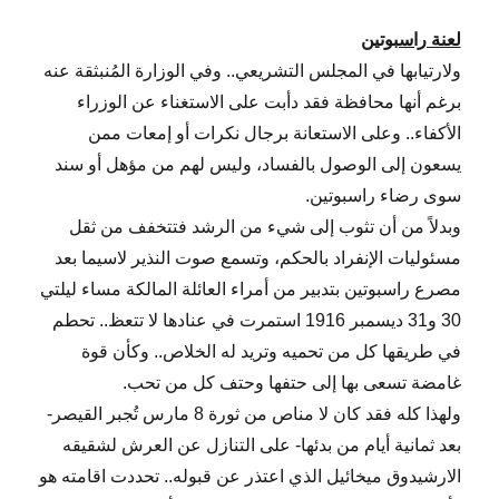
لعنة راسبوتين
ولارتيابها في المجلس التشريعي.. وفي الوزارة المُنبثقة عنه
برغم أنها محافظة فقد دأبت على الاستغناء عن الوزراء
الأكفاء.. وعلى الاستعانة برجال نكرات أو إمعات ممن
يسعون إلى الوصول بالفساد، وليس لهم من مؤهل أو سند
سوى رضاء راسبوتين.
وبدلاً من أن تثوب إلى شيء من الرشد فتتخفف من ثقل
مسئوليات الإنفراد بالحكم، وتسمع صوت النذير لاسيما بعد
مصرع راسبوتين بتدبير من أمراء العائلة المالكة مساء ليلتي
30 و31 ديسمبر 1916 استمرت في عنادها لا تتعظ.. تحطم
في طريقها كل من تحميه وتريد له الخلاص.. وكأن قوة
غامضة تسعى بها إلى حتفها وحتف كل من تحب.
ولهذا كله فقد كان لا مناص من ثورة 8 مارس تُجبر القيصر-
بعد ثمانية أيام من بدئها- على التنازل عن العرش لشقيقه
الارشيدوق ميخائيل الذي اعتذر عن قبوله.. تحددت اقامته هو