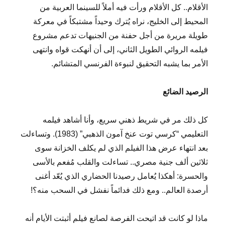
الأقلام.. كل الأقلام ورأت فيه أملاً للسينما العربية من
المحيط إلى الخليج، نراه يُترك وحيداً مشتبكاً في معركة
طويلة مريرة من أجل حفنة من الجنيهات تدعم مشروع
فيلمه الروائي الطويل الثاني، إلى أن أنهكت قواه وانتهى
الأمر بما يشبه التحقيق لنبوءة الفرنسي المتشائم.
الرصيد الضائع
كل ذلك مر في شريط ذهني سريع، وأنا أشاهد فيلمه
التعليمي “كرسي توت عنخ آمون الذهبي” (1983). وتساءلت
بعد انتهاء عرض هذا الفيلم الذي لم يكلف الخزانة سوى
ثلاثين ألف جنية مصري.. تساءلت والقلب مُفعم بالأسى
والحسرة: أهكذا يُعامل رصيدنا الحضاري الذي يُعّد أغنى
أرصدة العالم.. ومع ذلك فدائماً نفشل في السحب منه؟!
ماذا لو كانت قد اتيحت الفرصة لصانع فيلم أثبتت الأيام أنه