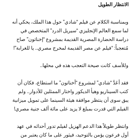
الانتظار الطويل
وبمناسبة الكلام عن فيلم “شادي” حول هذا الملك، يحكي أنه
لما سمع العالم الإنجليزي “سيريل الدرد” المتخصص في
دراسة الحضارة المصرية القديمة بمشروع “إخناتون” صاح
مُتعجباً: “فيلم عن مصر القديمة لمخرج مصري.. يا للغرابة”!
وللأسف كانت صيحة التعجب هذه في محلها..
فقد أعَدَّ “شادي” لمشروع “أخناتون” ما استطاع، فكان أن
كتب السيناريو وهيأ الديكور واختار الممثلين للأدوار.. ولم
يبق سوى أن ينتظر موافقة هيئة السينما على تمويل ميزانية
الفيلم التي قدرت بمبلغ لا يزيد على مائة ألف جنية مصري!
وانتظر طويلاً هذا الدعم الهزيل لفيلم تدور أحداثه في عهد
أول فرعون يؤمن بالتوحيد، فيثور على ما كان يعتبر من