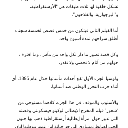
تشكل خلفية لها ثلاث طبقات هي “الأرستقراطية،
و”البرجوازية، والفلاحون”.
أما الفيلم الثاني فيتكون من خمس قصص لخمسة سجناء
أطلق سراحهم لمدة أسبوع واحد.
وكل قصة تصور ما دار لكل واحد من مآس، وما اقترف
حولهم من آثام لا تحصى ولا تقدر.
ولوسيا الجزء الأول تقع أحداث مأساتها خلال عام 1895، أي
أثناء حرب التحرر الوطني ضد أسبانيا.
والأسلوب والموقف في هذا الجزء، كلاهما مستوحى من
“شعور” فيلم المخرج الإيطالي لوكينو فيسكونتي وقصته
التي تدور حول امرأة إيطالية أرستقراطية ذهب بها جنون
الحب لضابط نمساوي إلى حد خيانة ابن عمها ووطنها إبان