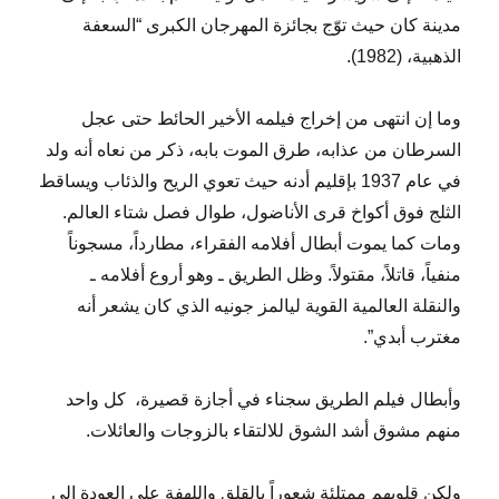
مدينة كان حيث توّج بجائزة المهرجان الكبرى “السعفة
الذهبية، (1982).
وما إن انتهى من إخراج فيلمه الأخير الحائط حتى عجل
السرطان من عذابه، طرق الموت بابه، ذكر من نعاه أنه ولد
في عام 1937 بإقليم أدنه حيث تعوي الريح والذئاب ويساقط
الثلج فوق أكواخ قرى الأناضول، طوال فصل شتاء العالم.
ومات كما يموت أبطال أفلامه الفقراء، مطارداً، مسجوناً
منفياً، قاتلاً، مقتولاً. وظل الطريق ـ وهو أروع أفلامه ـ
والنقلة العالمية القوية ليالمز جونيه الذي كان يشعر أنه
مغترب أبدي”.
وأبطال فيلم الطريق سجناء في أجازة قصيرة، كل واحد
منهم مشوق أشد الشوق للالتقاء بالزوجات والعائلات.
ولكن قلوبهم ممتلئة شعوراً بالقلق واللهفة على العودة إلى