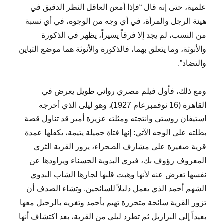
علمية، حتى إنه قال “فإذا أمعن العاقل النظر الدقيق في
هيئة الرجل والمرأة، في أي وجه من الوجوه، في أي نسبة
من النسب، لم يجد إلا فرقاً يسيراً، يظهر في الذكورة
والأنوثة، وما يتعلق بهما، فالذكورة والأنوثة هما موضع التباين
والتضاد”.
ومع ذلك، فأول فيلم مصري روائي طويل يعرض في
القاهرة (16 نوفمبرعام 1927)، وهو ليلى الذي أخرجه
استيفان روستي وانتجته ومثلته عزيزة أمير قد تناول قصة
بطلته على الوجه الآتي: إنها فتاة جميلة يتيمة، يكفلها عمدة
قرية صغيرة على مشارف الصحراء، يزور القرية الثري
المعروف رؤوف بك، فيرى البدوية الحسناء ويراودها عن
نفسها تعرض عنه لأنها وهبت قلبها لجارها الشاب البدوي
الشهم أحمد الذي يعمل دليلاً للسائحين. وتشاء الصدف أن
تزور القرية سائحة متحررة تهيم بأحمد وتغريه بالرحيل معها
بعيداً إلى البرازيل ثم تطرد ليلى من القرية، بعد اكتشاف أنها