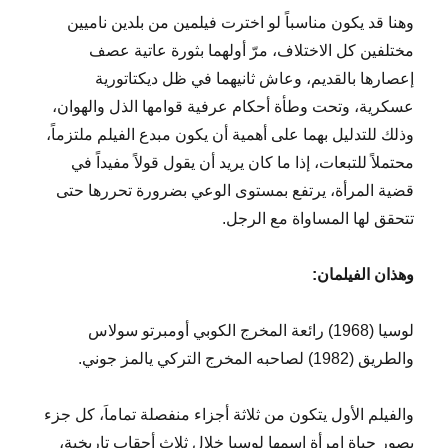
وهنا قد يكون مناسباً لو اخترت فيلمين من بلدين ناميين
مختلفين كل الاختلاف، مرّ أولهما بثورة عاتية عصف
إعصارها بالقديم، وعاش ثانيهما في ظل ديكتاتورية
عسكرية، وتحت وطأة أحكام عرفية قوامها الذل والهوان،
وذلك للتدليل بهما على أهمية أن يكون مبدع الفيلم ملتزماً،
محتملاً للتبعات، إذا ما كان يريد أن يقول قولاً مفيداً في
قضية المرأة، يرتفع بمستوى الوعي بضرورة تحررها حتى
تتحقق لها المساواة مع الرجل.
وهذان الفيلمان:
لوسيا (1968) رائعة المخرج الكوبي أومبرتو سولاس
والطريق (1982) لصاحبه المخرج التركي يالمز جوني.
والفيلم الأول يتكون من ثلاثة أجزاء منفصلة تماماَ، كل جزء
يصور حياة امرأة اسمها لوسيا خلال ثلاث أحقاب تاريخية،