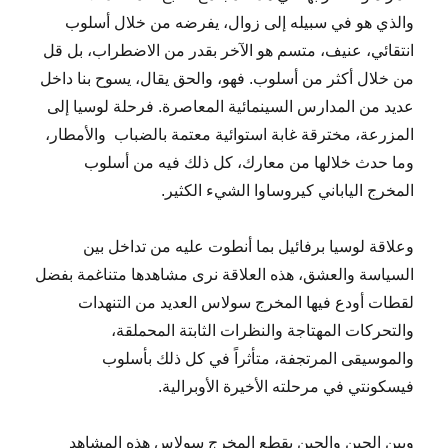
والذي هو في سبيله إلى زوال، يفرضه من خلال أسلوب
انتقائي، عنيف، متسم هو الآخر بقدر من الاضطراب، بل قل
من خلال أكثر من أسلوب. فهو، والحق يقال، يسوح بنا داخل
عديد من المدارس السينمائية المعاصرة. فرحلة لوسيا إلى
المزرعة، مخترقة غابة استوائية معتمة بالضباب والأمطار،
وما حدث خلالها من معارك، كل ذلك فيه من أسلوب
المخرج الياباني كيروساوا الشيء الكثير.
وعلاقة لوسيا برفائيل بما أنطوت عليه من تداخل بين
السياسة والعشق، هذه العلاقة نرى مشاهدها متناغمة بفضل
لقطات أودع فيها المخرج سولاس العديد من التنهدات
والتحركات المهتاجة والنظرات الثابتة المحملقة،
والموسيقى المرتجفة، متأثراً في كل ذلك بأسلوب
فيسكونتي في مرحلته الأخيرة الأوبرالية.
وبين الحين والحين يقطع المخرج سولاس هذه المشاهد