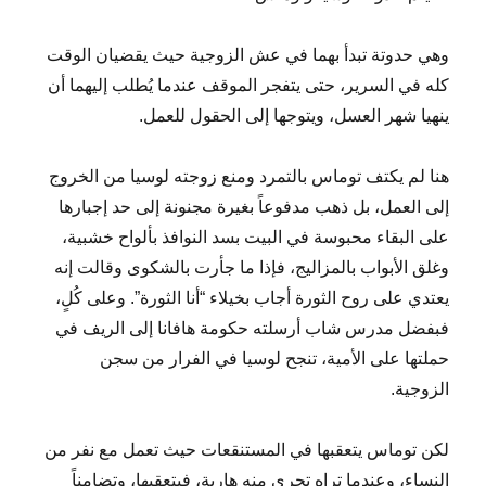
وهي حدوتة تبدأ بهما في عش الزوجية حيث يقضيان الوقت
كله في السرير، حتى يتفجر الموقف عندما يُطلب إليهما أن
ينهيا شهر العسل، ويتوجها إلى الحقول للعمل.
هنا لم يكتف توماس بالتمرد ومنع زوجته لوسيا من الخروج
إلى العمل، بل ذهب مدفوعاً بغيرة مجنونة إلى حد إجبارها
على البقاء محبوسة في البيت بسد النوافذ بألواح خشبية،
وغلق الأبواب بالمزاليج، فإذا ما جأرت بالشكوى وقالت إنه
يعتدي على روح الثورة أجاب بخيلاء “أنا الثورة”. وعلى كُلٍ،
فبفضل مدرس شاب أرسلته حكومة هافانا إلى الريف في
حملتها على الأمية، تنجح لوسيا في الفرار من سجن
الزوجية.
لكن توماس يتعقبها في المستنقعات حيث تعمل مع نفر من
النساء، وعندما تراه تجري منه هاربة، فيتعقبها، وتضامناً