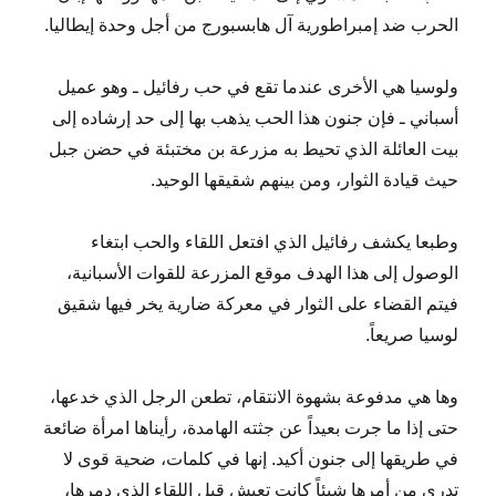
الحرب ضد إمبراطورية آل هابسبورج من أجل وحدة إيطاليا.
ولوسيا هي الأخرى عندما تقع في حب رفائيل ـ وهو عميل
أسباني ـ فإن جنون هذا الحب يذهب بها إلى حد إرشاده إلى
بيت العائلة الذي تحيط به مزرعة بن مختبئة في حضن جبل
حيث قيادة الثوار، ومن بينهم شقيقها الوحيد.
وطبعا يكشف رفائيل الذي افتعل اللقاء والحب ابتغاء
الوصول إلى هذا الهدف موقع المزرعة للقوات الأسبانية،
فيتم القضاء على الثوار في معركة ضارية يخر فيها شقيق
لوسيا صريعاً.
وها هي مدفوعة بشهوة الانتقام، تطعن الرجل الذي خدعها،
حتى إذا ما جرت بعيداً عن جثته الهامدة، رأيناها امرأة ضائعة
في طريقها إلى جنون أكيد. إنها في كلمات، ضحية قوى لا
تدري من أمرها شيئاً كانت تعيش قبل اللقاء الذي دمرها،