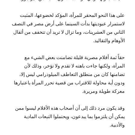
على هذا النحو المحقر للمرأة، المؤكد لخضوعها، المثبت
لاستمرار عبوديتها بدأت السينما على أرض مصر في النصف
الثاني من العشرينات، وما تزال لا تريد أن تتخفف من أثقال
الأوهام والتقاليد.
حقاً ثمة أفلام مصرية قليلة تضامنت بعض الشيء مع
المرأة، ولكنها جاءت باهته لا تقدم ولا تؤخر، وذلك لأن
تضامنها كان من منطلق التعاطف الميلودرامي ليس إلا،
ودون أية محاولة للاقتراب من قضية تحرر المرأة باعتبارها
معركة طويلة ومريرة.
وقد يكون مرد ذلك إلى أن أصحاب هذه الأفلام ليسوا ممن
يمكن أن يلتزموا بما يبدعون، ويحتملوا التبعات المادية
والأدبية.