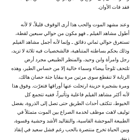
فقد فات الأوان.
وعند مشهد الموت والحب هذا أرى الوقوف قليلاً، لا لأنه
أطول مشاهد الفيلم ـ فهو مكون من حوالي سبعين لقطة،
تستغرق حوالي ثماني دقائق ـ وإنما لأنه أجمل مشاهد الفيلم
وذلك بحكم بساطته المتناهية، فالشخصيات فيه ثلاثة لا تزيد،
رجل وامرأة وابن وحيد، والمنظر الطبيعي مجرد أرض
تلتحف ثلوجاً بيضاء وسماء خالية إلا من خساس الطير، وهذه
الرتابة لا تنقطع سوى مرتين مرة ببقايا جثة حصان هالك،
ومرة بشجيرة حزينة ارتحلت عنها أوراقها فتعرّت. وفوق هذا
لأنه أكثر مشاهد الفيلم فاعلية وتأثيراً، ففيه تتجمع كل
الخيوط، تتكثف أحداث الطريق حتى تصل إلى الذروة، بفضل
توليف لاهث موظف لخدمة الصراع بين الموت متمثلاً في
الطبيعة الموحشة القاسية، والتقاليد الأشد وحشية وقسوة،
وبين الحياة تخرج منتصرة بالحب رغم فشل سعيد في إنقاذ
زينة.