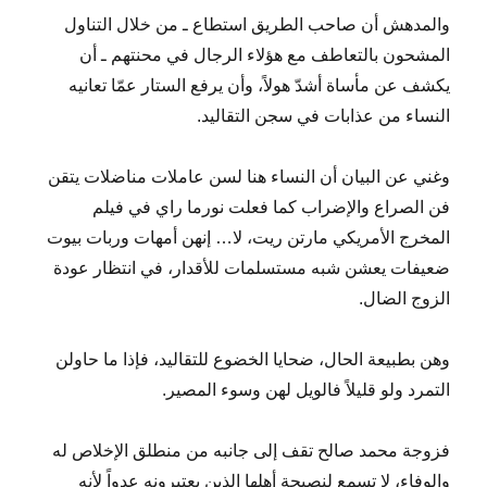
والمدهش أن صاحب الطريق استطاع ـ من خلال التناول
المشحون بالتعاطف مع هؤلاء الرجال في محنتهم ـ أن
يكشف عن مأساة أشدّ هولاً، وأن يرفع الستار عمّا تعانيه
النساء من عذابات في سجن التقاليد.
وغني عن البيان أن النساء هنا لسن عاملات مناضلات يتقن
فن الصراع والإضراب كما فعلت نورما راي في فيلم
المخرج الأمريكي مارتن ريت، لا… إنهن أمهات وربات بيوت
ضعيفات يعشن شبه مستسلمات للأقدار، في انتظار عودة
الزوج الضال.
وهن بطبيعة الحال، ضحايا الخضوع للتقاليد، فإذا ما حاولن
التمرد ولو قليلاً فالويل لهن وسوء المصير.
فزوجة محمد صالح تقف إلى جانبه من منطلق الإخلاص له
والوفاء، لا تسمع لنصيحة أهلها الذين يعتبرونه عدواً لأنه