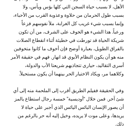
الأهل، لا بسبب حياة السجن التي كلها بؤس ويأس، ولا
بسبب طول الحرمان من حلاوة وعذوبة القرب من الأحباء،
وإنما بسبب شيء غريب كل الغرابة، ملأ نفوسهم فزعاً
ورعباً. هذا الشيء هو الخوف على الشرف، من أن تكون
شريكة الحياة قد تورطت في خطيئة أثناء انقطاع الصلات
بالفراق الطويل، بعبارة أوضح فإن أخوف ما كانوا متخوفين
منه هو أن يكون النظام الأبوي قد انهار. فهم في حقيقة الأمر
أسرى التقاليد، حيارى تتجاذبهم شريعتا الأب والدولة،
وكلاهما مر، ويكاد الاختيار الحر بينهما أن يكون مستحيلاً.
وفي الحقيقة ففيلم الطريق أقرب إلى الملحمة منه إلى أي
شئ آخر. فمن خلال “أوديسية” خمسة رجال استطاع يالمز
أن يصور الإنسان البائس اليائس الذي أجبر على حياة لا
يريدها، وعلى موت لا يريده، وخيل إليه أنه حر بالرغم من
ذلك.