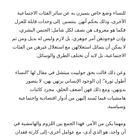
للنساء وضع خاص يتميزن به عن سائر الفئات الاجتماعية
الأخرى، وذلك بحكم أنهن ينتسبن إلى وحدات قابلة للعزل
فكما هو معروف هن نصف لكل شامل: الجنس البشري،
وإذن فوجودهن أمر جوهري، بل لازم وليس له بديل ومن ثم
لا يمكن أن يتماثل استغلالهن مع استغلال غيرهن من الفئات
الاجتماعية، بل لابد أن تختلف الطرق والوسائل.
وعن ذلك قالت بحق جولييت ميتشل في مقال لها “النساء
أطول ثورة”: إن الوجود الإنساني يرتهن بهن، لا يتصور
بدونهن، ومع ذلك فهن أضعف الخلق، مجرد كائنات
هامشيات فيما يُسند إليهن من أدوار اقتصادية واجتماعية
وسياسية.
ومهما يكن من الأمر، فهذا الجمع بين اللزوم والهامشية في
آن واحد، هو الذي أدى- مع عوامل أخرى- إلى كارثة فقدان