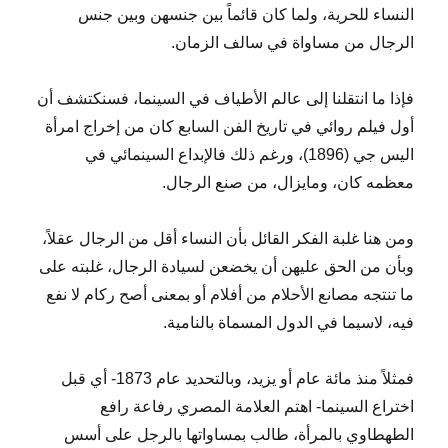
النساء للحرية، ولما كان قائماً بين جنسهن وبين جنس
الرجال من مساواة في سالف الزمان.
فإذا ما انتقلنا إلى عالم الأطياف في السينما، فسنكتشف أن
أول فيلم روائي في تاريخ الفن السابع كان من إخراج امرأة
اليس جي (1896)، ورغم ذلك فالإبداع السينمائي في
معظمه كان، ومايزال، من صنع الرجال.
ومن هنا غلبة الفكر القائل بأن النساء أقل من الرجال عقلاً،
وبأن من الحق عليهن أن يخضعن لسيادة الرجال، غلبته على
ما تنتجه مصانع الأحلام من أفلام أو بمعنى أصح ركام لا نفع
فيه، لاسيما في الدول المسماة بالنامية.
فمثلاً منذ مائة عام أو يزيد، وبالتحديد عام 1873- أي قبل
اختراع السينما- اهتم العلامة المصري رفاعة رافع
الطهطاوي بالمرأة، طالب بمساواتها بالرجل على أسس