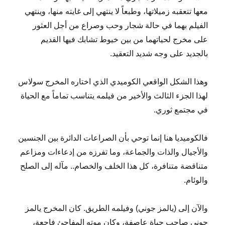
معها تتعقبه زميلاتها، وطبعاً لا ينتهي إلى غايته منها، وينتهي
الفيلم بهما في حالة شجار وحب وصراع من أجل العثور
على مخرج لحياتهما من بين خيوط تشابك فيها القديم
بالجديد على وجه شديد التعقيد.
وهذا الشكل الواقعي الكوميدي الذي اختاره المخرج سولاس
لهذا الجزء الثالث والأخير من فيلمه يتناسب تماماً مع الحياة
في مجتمع ثوري.
فالكوميديا هنا إنما توحي بأن الصراعات الدائرة بين الجنسين
والأجيال والذات والجماعة، وما تفرزه من إدعاءات ومزاعم
متناقضة متنافرة، كل هذا الخلف والخصام.. مآله إلى الصلح
والوئام.
والآن إلى (يالمز جوني) وفيلمه الطريق. كان المخرج يالمز
جوني صاحب حياة عاصفة، وكان موته المفاجئ فاجعة،