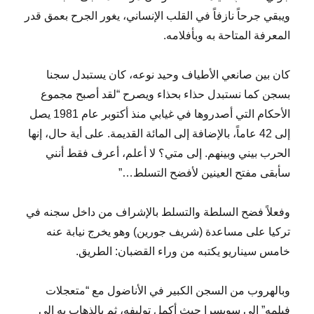
ويبقي جرحاً نازفاً في القلب الإنساني، يغور الجرح بعمق قدر
المعرفة المتاحة به وبأفلامه.
كان بين صانعي الأطياف وحيد نوعه، كان يستبدل سجنا
بسجن كما نستبدل حذاء بحذاء ويصرح “لقد أصبح مجموع
الأحكام التي أصدروها في غيابي منذ أكتوبر عام 1981 يصل
إلى 42 عاماً، بالإضافة إلى المائة القديمة. على أية حال، إنها
الحرب بيني وبينهم. إلى متي؟ لا أعلم، أعرف فقط أنني
سأبقى مفتح العينين لأفضح التسلط…”
وفعلاً فضح السلطة والتسلط بالإشراف من داخل سجنه في
تركيا على مساعدة (شريف جورين) وهو يخرج نيابة عنه
خامس سيناريو يكتبه من وراء القضبان: الطريق.
وبالهروب من السجن الكبير في الأناضول مع “متعجلات
فيلمه” إلى سويسرا حيث أكمل توليفه، ثم بالذهاب به إلى