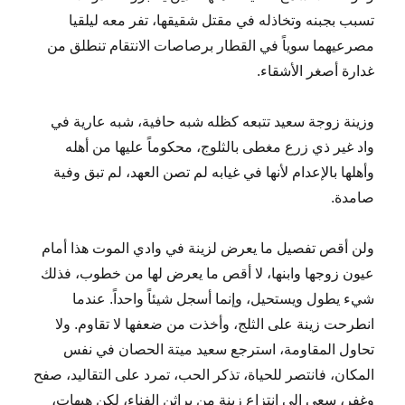
تسبب بجبنه وتخاذله في مقتل شقيقها، تفر معه ليلقيا
مصرعيهما سوياً في القطار برصاصات الانتقام تنطلق من
غدارة أصغر الأشقاء.
وزينة زوجة سعيد تتبعه كظله شبه حافية، شبه عارية في
واد غير ذي زرع مغطى بالثلوج، محكوماً عليها من أهله
وأهلها بالإعدام لأنها في غيابه لم تصن العهد، لم تبق وفية
صامدة.
ولن أقص تفصيل ما يعرض لزينة في وادي الموت هذا أمام
عيون زوجها وابنها، لا أقص ما يعرض لها من خطوب، فذلك
شيء يطول ويستحيل، وإنما أسجل شيئاً واحداً. عندما
انطرحت زينة على الثلج، وأخذت من ضعفها لا تقاوم. ولا
تحاول المقاومة، استرجع سعيد ميتة الحصان في نفس
المكان، فانتصر للحياة، تذكر الحب، تمرد على التقاليد، صفح
وغفر، سعى إلى انتزاع زينة من براثن الفناء، لكن هيهات،