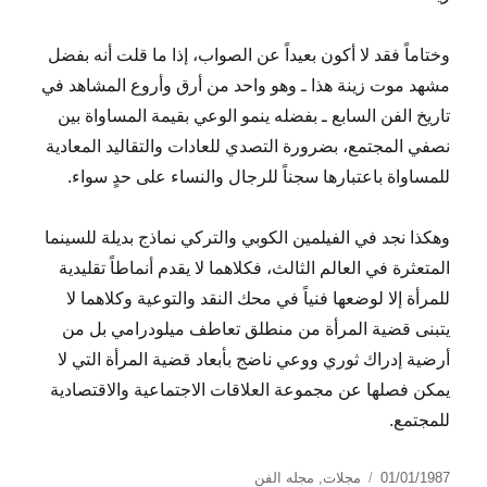
وختاماً فقد لا أكون بعيداً عن الصواب، إذا ما قلت أنه بفضل
مشهد موت زينة هذا ـ وهو واحد من أرق وأروع المشاهد في
تاريخ الفن السابع ـ بفضله ينمو الوعي بقيمة المساواة بين
نصفي المجتمع، بضرورة التصدي للعادات والتقاليد المعادية
للمساواة باعتبارها سجناً للرجال والنساء على حدٍ سواء.
وهكذا نجد في الفيلمين الكوبي والتركي نماذج بديلة للسينما
المتعثرة في العالم الثالث، فكلاهما لا يقدم أنماطاً تقليدية
للمرأة إلا لوضعها فنياً في محك النقد والتوعية وكلاهما لا
يتبنى قضية المرأة من منطلق تعاطف ميلودرامي بل من
أرضية إدراك ثوري ووعي ناضج بأبعاد قضية المرأة التي لا
يمكن فصلها عن مجموعة العلاقات الاجتماعية والاقتصادية
للمجتمع.
نُشرت
التصنيفات
01/01/1987
مجلات
,
مجله الفن