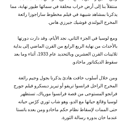
منتقلاً بنا إلى أرض خراب محلقة في سمائها طيور نهابة، مما
يذكرنا بمشاهد شبيهة في فيلم مخطوط ساراجوزا رائعة
المخرج البولندي فوشيك جيرزي هاس.
ومع لوسيا في الجزء الثاني، نجد الأيام، وقد دارت دورتها
بالأحداث من نهاية الربع الرابع من القرن الماضي إلى بداية
ثلاثينات القرن العشرين وبالتحديد عام 1933، أثناء وما بعد
سقوط الديكتاتور ماخادو.
ومن خلال أسلوب خافت هادئ يذكرنا بجول وجيم رائعة
المخرج الراحل فرانسوا تريفو أو تيريز ديسكرو فيلم جورج
فرانجو المستوحى من قصة فرانسوا مورياك، تستظهر
لوسيا وقائع حياتها مع الدو، وهو شاب ثوري كرّس حياته
حتى الممات لإسقاط نظام حكم ماخادو ومن بعده باتستا
عندما خان بدوره رسالة الثورة.