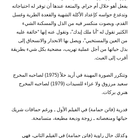
يفعل أهو حلال أم حرام. والمتعة عندها أن توفر له احتياجاته
وتدغدغ حواسه كإعداد الأكلة الشهية والقعدة الطرية وغسل
القدم، وبصوت منكسر فيه من الذل والمسكنة الشيء
الكثير تقول له “أنا ملك إيدك”، وتقول عنه إنها “خائفة عليه
من العين والمستخبي”، ويصل بها الانحدار والانسحاق إلى
بذل حياتها من أجل عملية تهريب، مضحية بكل شيء بطريقة
أقرب إلى العبث.
وتتكرر الصورة المهينة في أريد حلاً (1975) لصاحبه المخرج
سعيد مرزوق ولا عزاء للسيدات (1979) لصاحبه المخرج
هنري بركات.
فدرية (فاتن حمامة) في الفيلم الأول ـ ورغم حماقات شريك
حياتها ومنغصاته ـ زوجة وديعة مطيعة، متسامحة.
وكذلك حال راوية (فاتن حمامة) في الفيلم الثاني، فهي