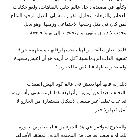
وكأنها في مصيدة داخل عالم خانق بالتفاهات، ولغو حكايات
العجائز والترهات، تحاول الفرار منه إلى البديل الوحيد المتاح
لمن كان في مثل وضعها الاجتماعي وزمنها، وهو بديل
مجدب لابد وأن ينتهي بمن تجنح له إلى نهاية فاجعة.
فلقد اختارت الحب والهيام بحسها وقلبها، مستلهمة خرافة
تحقيق الذات الرومانسية “كل ما أريده هو أن أعيش سعيدة
ولم تختر بعقلها، فيا بئس ما اختارت”.
ذلك إنه فاتها أنها تعيش في عالم كوبا الهش المعذب
بالتخلف بعيداً عن أوروبا، وأنها بعشقها الرومانسي وأساليبه،
قد غدت تقليداً غير طبيعي لأشكال مستعارة من الخارج لا
أمل فيها ولا خير.
والمخرج سولاس في هذا الجزء من فيلمه يفرض تصوره
للمرأة واضطرابها في هذا المجتمع التابع، المفتقد الأصالة،