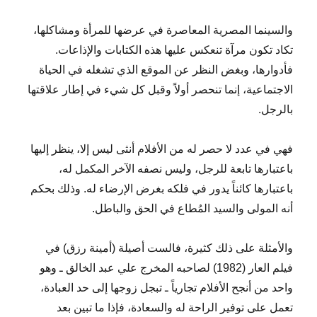
والسينما المصرية المعاصرة في عرضها للمرأة ومشاكلها،
تكاد تكون مرآة تنعكس عليها هذه الكتابات والإذاعات.
فأدوارها، وبغض النظر عن الموقع الذي تشغله في الحياة
الاجتماعية، إنما تنحصر أولاً وقبل كل شيء في إطار علاقتها
بالرجل.
فهي في عدد لا حصر له من الأفلام أنثى ليس إلا، ينظر إليها
باعتبارها تابعة للرجل، وليس نصفه الآخر المكمل له،
باعتبارها كائناً يدور في فلكه بغرض الإرضاء له. وذلك بحكم
أنه المولى والسيد المُطاع في الحق والباطل.
والأمثلة على ذلك كثيرة، فالست أصيلة (أمينة رزق) في
فيلم العار (1982) لصاحبه المخرج علي عبد الخالق ـ وهو
واحد من أنجح الأفلام تجارياً ـ تبجل زوجها إلى حد العبادة،
تعمل على توفير الراحة له والسعادة، فإذا ما تبين بعد