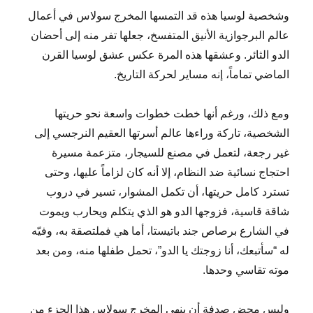
وشخصية لوسيا هذه قد التمسها المخرج سولاس في أعمال
عالم البرجوازية الأنيق المتفسخ، جعلها تفر منه إلى أحضان
الدو الثائر. وعشقها هذه المرة عكس عشق لوسيا القرن
الماضي تماماً، إنه مساير لحركة التاريخ.
ومع ذلك، ورغم أنها خطت خطوات واسعة نحو حريتها
الشخصية، تاركة وراءها عالم أسرتها العقيم النرجسي إلى
غير رجعة، لتعمل في مصنع للسيجار، متزعمة مسيرة
احتجاج نسائية ضد النظام، إلا أنه كان لزاماً عليها، وحتى
تسترد كامل حريتها، أن تكمل المشوار، تسير في دروب
شاقة قاسية، فزوجها الدو هو الذي يتكلم ويحارب ويموت
في الشارع برصاص جند باتيستا، أما هي فملتصقة به، وفيّه
له “سأتبعك، أنا زوجتك يا الدو”، تحمل طفلها منه، ومن بعد
موته تقاسي وحدها.
وليس محض صدفة أن ينهي المخرج سولاس هذا الجزء من