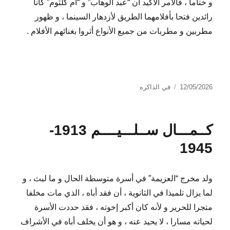
و ختاما ، فالأمر الأكيد أن “عبد الوهاب” و “أم كلثوم” كانا
رائدين فتحا بأفلامهما الطريق لأزدهار السينما ، و ظهور
مطربين و مطربات من جميع الأنواع أثروا بغنائهم الأفلام .
نُشرت
التصنيفات
12/05/2026
في الذاكره
في
كــمـــال ســلـــيــــم 1913-
1945
ولد مخرج “العزيمة” في أسرة متوسطة الحال و ما لبث ، و
لما يزال تلميذا في الثانوية ، أن فقد أباه ، الذي مات مخلفا
متجرا للحرير و لأنه كان أكبر إخوته ، فقد حددت الأسرة
لحياته مسارا ، لا يحيد عنه ، و هو أن يخلف أباه في الأشراف