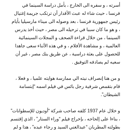
أسرته ، و سفره الى الخارج ، بأمل دراسة السينما في
فرنسا ، حيث شاء له عبث الأقدار أن ترتكب جريمة إغتيال
رئيس جمهورية فرنسا ، بعد وصوله الى ميناء مارسيليا بأيام
، و هو ما كان سببا في ترحيله الى مصر ، حيث أخذ يدرس
السينما ، من خلال قراءة الصحف و المجلات السينمائية
العالمية ، و مشاهدة الأفلام ، و في هذه الأثناء سعى جاهدا
للحصول على بعثة دراسية ، عن طريق بنك مصر ، غير أن
سعيه لم يصادفه التوفيق .
و من هنا إنصراف نيته الي ممارسة هوايته علميا ، و فعلا ،
قام بتقمص شرفية رجل بائس في فيلم اسمه “إبتسامة
الشيطان”.
و خلال عام 1937 كلفه صاحب شركة “أوديون للإسطوانات”
، بناءا على إلحاحه ، بإخراج فيلم “وراء الستار” ، الذي إقتسم
بطولته المطربان “عبدالغني السيد و رجاء عبده” ، هذا و لم