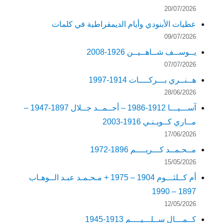
20/07/2026
عطيات الأبنودي وأيام الديمقراطية في كلمات
09/07/2026
يــوســف شــاهــيــن 1926-2008
07/07/2026
هــنــري بـــركــــات 1914-1997
28/06/2026
آســـيـــا 1912-1986 – أحــمــد جــلال 1897-1947 –
مــاري كــويـنـي 1916-2003
17/06/2026
مــحـمــد كـــريــــم 1896-1972
15/05/2026
أم كــلثـــوم 1904 – 1975 + مـحـمـد عبـد الــوهـاب
1897 – 1990
12/05/2026
كــمـــال ســلـــيــــم 1913-1945