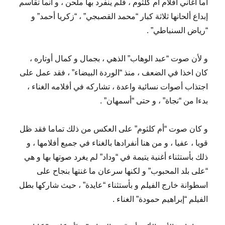
أما أغاني أفلام أم كلثوم ، فلم ينفرد بها ملحن ، و أنما تقاسم
إبداع ألحانها ثلاثة كبار “محمد القصبجي” ، “زكريا أحمد” و
“رياض السنباطي” .
و لأن صوت “عبد الوهاب” الذهي ، بجمال و كمال أوتاره ،
كان اخذا في الضعف ، منذ “الوردة البيضاء” ، فقد عمل على
اجتذاب أصوات نسائية واعدة ، تشاركه في أفلامه الغناء ،
بدءا من “نجاة” ، و حتى “أسمهان” .
و كان صوت “أم كلثوم” على العكس من ذلك تماما فقد ظل
قويا ، عفيا ، و من هنا أنفرادها بالغناء في جميع أفلامها ، و
ذلك بأستثناء أغنية يتيمة في “وداد” لم يغرد صوتها بها و هي
“على بلد المحبوب” و لكنها سرعان ما غنتها بنجاح على
اسطوانة خارج الفيلم و بأستثناء “عايدة” ، حيث شاركها بطل
الفيلم “إبراهيم حمودة” الغناء .