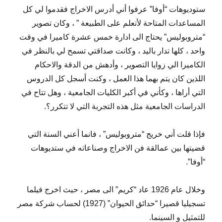
ستوديوهات “أوفا” عرفوا أني أدرس الاخراج فقدموا لي كل
المساعدات المتاحة لأتعلم على الطبيعة ” ، وكان تصوير
“متروبوليس” يحتاج الى ادارة خمس عشرة كاميرا في وقت
واحد ، كلها تدار باليد ، وكانت صداقتي تسمح لي بالنظر في
الكاميرا الي زوايا التصوير ، وأدهش من الدقة والاحكام
اللذين كان يتم بهما هذا العمل ، وكنت أسجل كل الدروس
التي أراها ، وكأني في أكبر الكليات الجامعية ، وهل تتاح في
الدراسات الجامعية مثل هذه التجربة التي لا تتكرر؟.
فإذا قلت أني خريج “متروبوليس” ، فانما أعني السنة التي
قضيتها بين عمالقة فن الاخراج وصناعاته في ستديوهات
“أوفا”.
وخلال عام 1926 عاد “كريم” الى مصر ، حيث اخرج فيلما
تسجيليا قصيرا “حدائق الحيوان” (1927) لحساب شركة مصر
للتمثيل و السينما.