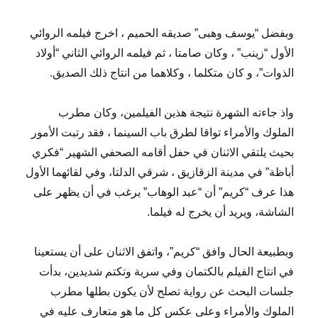
وبفضل “يوسف وهبى” صديقه الحميم ، اخرج فيلمه الروائي
الأول “زينب” ، وكان صامتا ، ثم فيلمه الروائي الثاني “أولاد
الذوات”، و كان متكلما ، وكلاهما من انتاج ذلك الصديق.
واذ جاءته الشهرة نتيجة هذين الفيلمين، وكان مطرب
الملوك والأمراء تواقا لطرق باب السينما ، فقد رتبت الأمور
بحيث يلتقي الاثنان في حفل أقامه الصحفي الشهير “فكري
أباظة” في مدينة الزقازيق ، شرقي الدلتا، وفي لقائهما الأول
هذا عرف “كريم” أن “عبد الوهاب” يرغب في أن يظهر على
الشاشة، ويريد أن يخرج له فيلما.
وبطبيعة الحال وافق “كريم”، واتفق الاثنان على أن يستعينا
في انتاج الفيلم بالكتمان وفي سرية وتكتم شديدين، بدأت
جلسات البحث عن رواية تصلح لأن يكون بطلها مطرب
الملوك والأمراء وعلى عكس كل ما هو متعارف عليه في