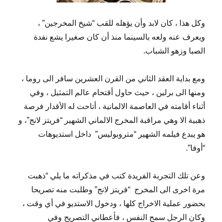
وكل هذا ، كان لابد وأن يؤهله للقب “شيخ المخرجين” ،
ويعرف عنه ولعه بالسينما منذ أن كان صغيرا يشع نفدة
الصبا وزهو الشباب.
ومع بداية العقد الثاني من القرن العشرين سافر الى روما ،
ومنها الى برلين ، حيث حاول أقتحام عالم التمثيل ، وفي
أثناء أقامته في العاصمة الالمانية ، أتاحت له الأقدار فرصة
ذهبية الا وهي مراقبة المخرج الالماني الشهير “فريتز لانج”، و
هو يبدع فيلمه الشهير “متروبوليس”
داخل استديوهات
“أوفا”.
وعن تلك التجربة الفريدة كتب في مذكراته ما يلي “ذهبت
مرة اخرى الى المخرج
“فريتز لانج” وطلبت منه تصريحا
بحضور عملية الاخراج كلها ، ودخول الاستديو في أي وقت ،
وكان الرجل سمح النفس ، فأعطاني التصريح وفي