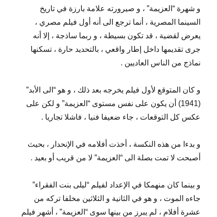
و شهرة “العزيمة” ، و صيرورته علامة بارزة في تاريخ
السينما المصرية ، أنما ترجع الى أنه أول فيلم مصري ،
يعرض لقضية ، قد تكون بسيطة ، و ربما ساذجة ، إلا أنه
جرى تقديمها داخل إطار واقعي ، بالتحديد حارة ، تسكنها
نماذج من الناس العاديين .
و كان المتوقع لأول فيلم يخرجه بعد ذلك ، و هو “الى الأبد”
(1941) أن يكون على نفس مستوى “العزيمة” و لكن على
عكس كل التوقعات ، جاء ضعيفا فنيا ، فاشلا تجاريا .
و بدءا من هذه النكسة ، أخذت أفلامه في الإنحدار ، بحيث
أصبحت لا تمت بصلة الى “العزيمة” لا من قريب أو بعيد .
و بينما كان منهمكا في الإعداد لفيلم “ليلى بنت الفقراء”
جاءه الموت ، و هو في الثانية و الثلاثين مخلفا تركه من
عشرة أفلام ، لم يبرز من بينها سوى “العزيمة” ، أشهر فيلم