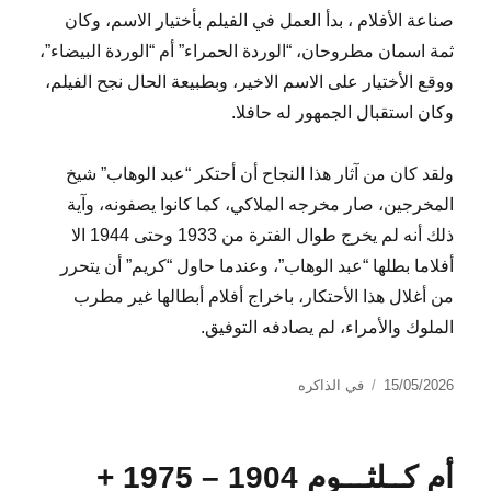
صناعة الأفلام ، بدأ العمل في الفيلم بأختيار الاسم، وكان
ثمة اسمان مطروحان، “الوردة الحمراء” أم “الوردة البيضاء”،
ووقع الأختيار على الاسم الاخير، وبطبيعة الحال نجح الفيلم،
وكان استقبال الجمهور له حافلا.
ولقد كان من آثار هذا النجاح أن أحتكر “عبد الوهاب” شيخ
المخرجين، صار مخرجه الملاكي، كما كانوا يصفونه، وآية
ذلك أنه لم يخرج طوال الفترة من 1933 وحتى 1944 الا
أفلاما بطلها “عبد الوهاب”، وعندما حاول “كريم” أن يتحرر
من أغلال هذا الأحتكار، باخراج أفلام أبطالها غير مطرب
الملوك والأمراء، لم يصادفه التوفيق.
نُشرت
التصنيفات
15/05/2026
في الذاكره
في
أم كــلثـــوم 1904 – 1975 +