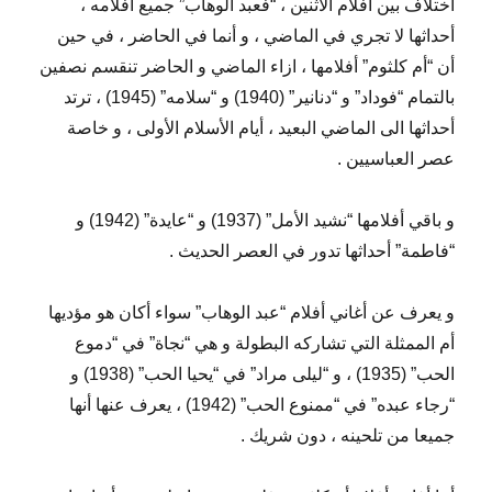
أختلاف بين أفلام الاثنين ، “فعبد الوهاب” جميع أفلامه ،
أحداثها لا تجري في الماضي ، و أنما في الحاضر ، في حين
أن “أم كلثوم” أفلامها ، ازاء الماضي و الحاضر تنقسم نصفين
بالتمام “فوداد” و “دنانير” (1940) و “سلامه” (1945) ، ترتد
أحداثها الى الماضي البعيد ، أيام الأسلام الأولى ، و خاصة
عصر العباسيين .
و باقي أفلامها “نشيد الأمل” (1937) و “عايدة” (1942) و
“فاطمة” أحداثها تدور في العصر الحديث .
و يعرف عن أغاني أفلام “عبد الوهاب” سواء أكان هو مؤديها
أم الممثلة التي تشاركه البطولة و هي “نجاة” في “دموع
الحب” (1935) ، و “ليلى مراد” في “يحيا الحب” (1938) و
“رجاء عبده” في “ممنوع الحب” (1942) ، يعرف عنها أنها
جميعا من تلحينه ، دون شريك .