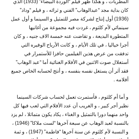
المطربات ، و هكذا ظهر فيلم “الوردة البيضاء” (1933) الذي
كان بداية مجد “عبدالوهاب” الفني و ثرائه ، و فيلم “وداد”
(1936) أول إنتاج لشركة مصر للتمثيل و السينما و أول عمل
سينمائي لأم كلثوم ، غردت فيه مجموعة من أغانيها
المتطورة البديعة ، و تقاضت عنه خمسة الاف جنيه ، و كان
أجرا خياليا ، في تلك الأيام ، و كانت الأرباح الوفيره التي
تدفقت من عرض هذين الفيلمين حافزا للأستمرار في
أستغلال صوت الاثنين في الأفلام الغنائية أما “عبد الوهاب”
فقد آثر أن يستغل نفسه بنفسه ، و أنتج لحسابه الخاص جميع
أفلامه .
و أما أم كلثوم ، فأستمرت تعمل لحساب شركات السينما
نظير أجر كبير ، و الغريب أن عدد الأفلام التي لعب فيها كل
واحد منهما دورا بالتمثيل و الغناء ، يكاد يكون متماثلا ، لم يزد
بالنسبة لعبد الوهاب عن سبعة آخرها “لست ملاكا” (1946) ،
و النسبة لأم كلثوم عن سنة آخرها “فاطمة” (1947) ، و ثمة