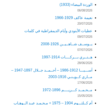
الوردة البيضاء (1933)
06/08/2026
نعيمة عاكف 1929-1966
20/07/2026
عطيات الأبنودي وأيام الديمقراطية في كلمات
09/07/2026
يــوســف شــاهــيــن 1926-2008
07/07/2026
هــنــري بـــركــــات 1914-1997
28/06/2026
آســـيـــا 1912-1986 – أحــمــد جــلال 1897-1947 –
مــاري كــويـنـي 1916-2003
17/06/2026
مــحـمــد كـــريــــم 1896-1972
15/05/2026
أم كــلثـــوم 1904 – 1975 + مـحـمـد عبـد الــوهـاب