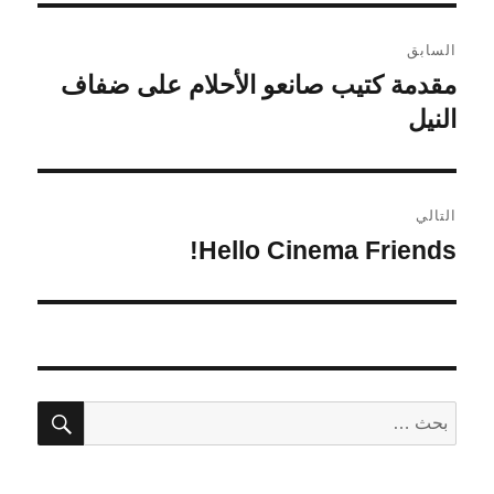
تصفّح
السابق
المقالات
مقدمة كتيب صانعو الأحلام على ضفاف
المقالة
النيل
السابقة:
التالي
Hello Cinema Friends!
المقالة
التالية:
بحث
البحث
عن: