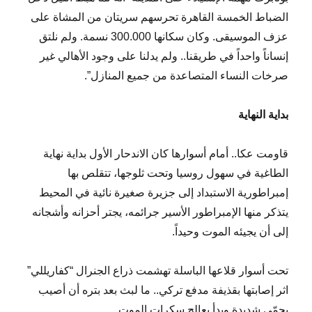
الضباط الخمسة القاهرة تحرسهم سريتان من المشاة على
عزف الموسيقى. وكان سكانها 300.000 نسمة. ولم نلتق
إنساناً واحداً في طريقنا.. ولم يدلنا على وجود الأهالي غير
صرخات النساء المتصاعدة من جميع المنازل”.
بداية النهاية
قاومت عكا.. أمام أسوارها كان الاندحار الأول بداية نهاية
الطاغية في سهول روسيا وتحت ثلوجها، تتقلص بها
إمبراطورية الاستبداد إلى جزيرة صغيرة نائية في المحيط
يتذكر منها الإمبراطور الأسير جرائمه، يجتر أحزانه وأشجانه
إلى أن يجيئه الموت وحيداً.
تحت أسوار قلاعها الباسلة تهشمت ذراع الجنرال “كفاريللي”
اثر إصابتها بقذيفة مدفع تركي.. ما لبث بعد بتره أن أصيب
بحمّى شديدة وبدأ يعالج سكرات الموت.