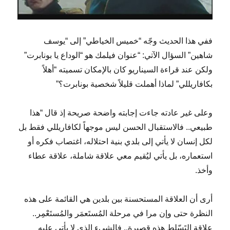
ففي هذا الحديث وجّه “خميس الخياطي” إلى “يوسف
شاهين” السؤال الآتي: “عنوان فيلمك هو “الوداع يا بونابرت”
ولكن عند قراءة السيناريو كان بالإمكان تسميته “أهلاً
بكافاريللي” لماذا أهملت قليلاً شخصية بونابرت؟”
وعلى غير عادته جاءت إجابته واضحة صريحة إذ قال “هذا
طبيعي.. فالاستقبال الحسن ليس موجهاً لكافاريللي فقط بل
لكل إنسان لا يأتي إلى بلدي بنية احتلاله، اغتصاب فكره أو
استعماره، بل يأتي ليُقيم معي علاقة شاملة، علاقة عطاء
وأخذ.
أرى أن العلاقة المستحسنة بين بلدين هي القائمة على هذه
النظرة حتى وإن مرا في مرحلة المُستَعمَر والمُستَعْمِر..
علاقة التَسّلط هذه قصيرة.. فالشيء الذي لا يأتي عليه