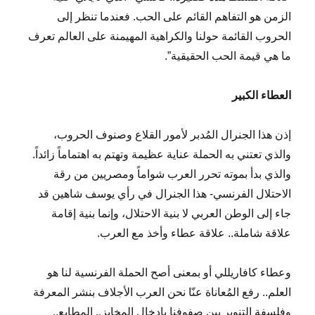
الزمن هو التفاهم القائم على الحب. فعندما تنظر إلى
الحروب القائمة حولنا والكراهية المهيمنة على العالم تعرف
ما هي قيمة الحب الحقيقية”.
العطاء الكبير
إذن هذا الجنرال المُدبر لأمور القلاع وصنوف الحروب،
والذي تعتني به الحملة عناية عظيمة وتهتم به اهتماماً زائداً.
والذي بدأ بموته تحرر العرب شواماً ومصريين من رقة
الاحتلال الفرنسي- هذا الجنرال في رأي يوسف شاهين قد
جاء إلى الوطن العربي لا بنية الاحتلال، وإنما بنية إقامة
علاقة شاملة.. علاقة عطاء وأخذ مع العرب.
وعطاء كافاريللي أو بمعنى أصح الحملة الفرنسية لنا هو
العلم.. رفع المُعاناة عنّا نحن العرب الأجلاف بنشر المعرفة
وفلسفة التنوير بين صفوفنا بإدخال المخابز.. المطابع..