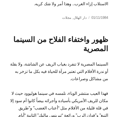
الاستلاب إزاء الغرب.. وهذا أمر ولا شك كريه.
نُشرت
التصنيفات
01/11/1984
دار الهلال
,
مجلات
في
ظهور واختفاء الفلاح من السينما
المصرية
السينما المصرية لا تنفرد بغياب الريف عن الشاشة، ولا بقلة
أو ندرة الأفلام التي تعتبر مرآة للحياة فيه بكل ما تزخر به
من مشاكل وصراعات.
فهذا العيب منتشر الوباء، نلمسه في سينما هوليوود حيث لا
مكان للريف الأمريكي بأسياده وأجرائه بيضاً كانوا أم سود إلا
في قلة قليلة من الأفلام مثل “أعناب الغضب” و”طريق
التبغ” و”فدان الرب” ورائعة “تيرينس ماليك” الثانية “أيام