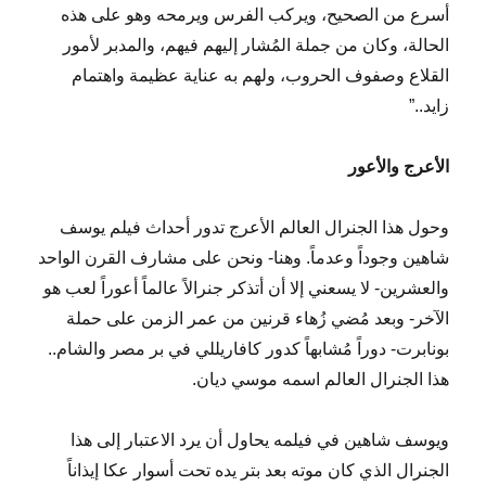
أسرع من الصحيح، ويركب الفرس ويرمحه وهو على هذه
الحالة، وكان من جملة المُشار إليهم فيهم، والمدبر لأمور
القلاع وصفوف الحروب، ولهم به عناية عظيمة واهتمام
زايد..”
الأعرج والأعور
وحول هذا الجنرال العالم الأعرج تدور أحداث فيلم يوسف
شاهين وجوداً وعدماً. وهنا- ونحن على مشارف القرن الواحد
والعشرين- لا يسعني إلا أن أتذكر جنرالاً عالماً أعوراً لعب هو
الآخر- وبعد مُضي زُهاء قرنين من عمر الزمن على حملة
بونابرت- دوراً مُشابهاً كدور كافاريللي في بر مصر والشام..
هذا الجنرال العالم اسمه موسي ديان.
ويوسف شاهين في فيلمه يحاول أن يرد الاعتبار إلى هذا
الجنرال الذي كان موته بعد بتر يده تحت أسوار عكا إيذاناً