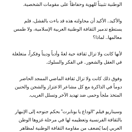
الوطنية تثبيتاً للهوية وحفاظاً على مقومات الشخصية.
والأكيد.. الأكيد أن محاولته هذه قد باءت بالفشل، فلم
يستطع تدمير الثقافة الوطنية العربية الإسلامية، ولا طمس
معالمها.. لماذا؟
لأنها كانت ولا تزال ثقافة حية لغةً وأدباً وديناً وفكراً، متغلغلة
في العقل والشعور.. في الفكر والسلوك.
وفوق ذلك كانت ولا تزال ثقافة الماضي الممجد الحاضر
دوماً في الذاكرة مع كل مشاعر الاعتزاز والشجن والحنين
المتخذ ملجأ وحمى ضد تهديد الآخر وتسلل الغريب.
وسيناريو فيلم “الوداع يا بونابرت” بحكم جنوحه إلى الإنبهار
بالثقافة الفرنسية وتعظيمه لها في مرحلة غزوها الوطن
العربي إنما يُضعف من مقاومة الثقافة الوطنية لمظاهر