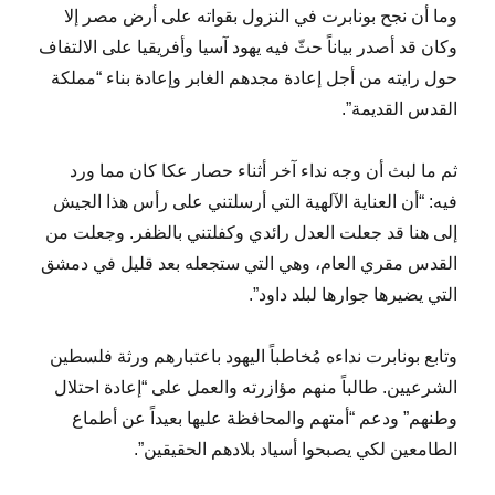
وما أن نجح بونابرت في النزول بقواته على أرض مصر إلا
وكان قد أصدر بياناً حثّ فيه يهود آسيا وأفريقيا على الالتفاف
حول رايته من أجل إعادة مجدهم الغابر وإعادة بناء “مملكة
القدس القديمة”.
ثم ما لبث أن وجه نداء آخر أثناء حصار عكا كان مما ورد
فيه: “أن العناية الآلهية التي أرسلتني على رأس هذا الجيش
إلى هنا قد جعلت العدل رائدي وكفلتني بالظفر. وجعلت من
القدس مقري العام، وهي التي ستجعله بعد قليل في دمشق
التي يضيرها جوارها لبلد داود”.
وتابع بونابرت نداءه مُخاطباً اليهود باعتبارهم ورثة فلسطين
الشرعيين. طالباً منهم مؤازرته والعمل على “إعادة احتلال
وطنهم” ودعم “أمتهم والمحافظة عليها بعيداً عن أطماع
الطامعين لكي يصبحوا أسياد بلادهم الحقيقين”.