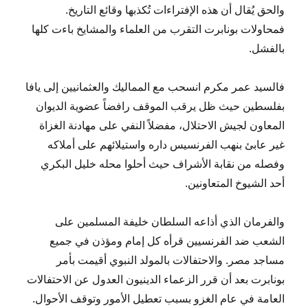
والحق يُقال أن هذه الإفتراءات تُكذبها وقائع التاريخ.
فمحاولات بونابرت التقرب من العلماء والمشايخ باءت كلها
بالفشل.
فالسيد عمر مكرم انسحب مع المماليك والعثمانيين إلى يافا
بفلسطين حيث ظل يرقب الموقف رافضاً عضوية الديوان
المعاون لجيش الاحتلال، مفضلاً النفي على مهادنة الغزاة
غير عابئ بنهب الفرنسيس داره واستيلائهم على أملاكه
وفصله من نقابة الأشراف حيث أحلوا محله خليل البكري
أحد الشيوخ المتعاونين.
والفرمان الذي أذاعه السلطان خليفة المسلمين على
الشعب ضد الفرنسيين قرأه كل إمام ومؤذن في جميع
مساجد مصر. والاحتفالات بالمولد النبوي أقيمت بأمر
بونابرت بعد أن قرر الزعماء الدينيون العدول عن الاحتفالات
العامة في عام الغزو بسبب تعطيل الأمور وتوقف الأحوال.