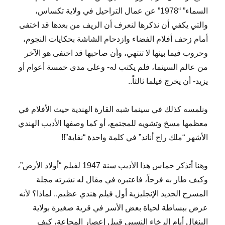
السماء” “1978” عن عمال التراحيل في ولاية تكساس،
والتي يكفي أن نذكرها لنعرف أن الريف من بعدها قد اختفى
أمام زحف أفلام الفضاء وازدحام الشاشة بحكايات النجوم،
وحروب فيما بينها لا تنتهي، وأن صاحبها قد اختفى هو الآخر
من عالم السينما، فلم يكتب له- وعلى مدى خمسة أعوام أو
يزيد- أن يخرج فيلما ثالثاً..
ونلمسه كذلك في سينما شبه القارة الهندية حيث الأفلام في
معظمها مسخ وتشويه للمجتمع، أو كما وصفها الأديب الهندي
الأشهر “ملك راج أناند” في كلمة واحدة “نفاية”!!
وهنا أتذكر حماس هذا الأديب سنة 1947 لفيلم “أولاد الأرض”،
وكيف طار به فرحاً، فاعتبره في مقال له نشرته مجلة
المسرح الجديد الإنجليزية أول فيلم هندي عظيم.. لماذا؟ لأنه
عرض ببساطة لحياة بعض الأسر في قرية صغيرة بولاية
البنغال أيام الرخاء النسبي قبيل إعصار المجاعة، كيف