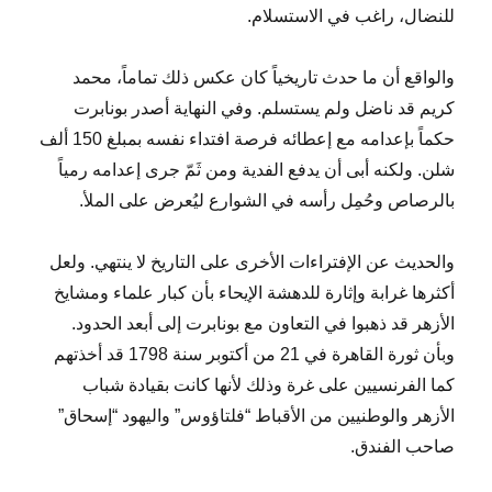
للنضال، راغب في الاستسلام.
والواقع أن ما حدث تاريخياً كان عكس ذلك تماماً، محمد
كريم قد ناضل ولم يستسلم. وفي النهاية أصدر بونابرت
حكماً بإعدامه مع إعطائه فرصة افتداء نفسه بمبلغ 150 ألف
شلن. ولكنه أبى أن يدفع الفدية ومن ثَمّ جرى إعدامه رمياً
بالرصاص وحُمِل رأسه في الشوارع ليُعرض على الملأ.
والحديث عن الإفتراءات الأخرى على التاريخ لا ينتهي. ولعل
أكثرها غرابة وإثارة للدهشة الإيحاء بأن كبار علماء ومشايخ
الأزهر قد ذهبوا في التعاون مع بونابرت إلى أبعد الحدود.
وبأن ثورة القاهرة في 21 من أكتوبر سنة 1798 قد أخذتهم
كما الفرنسيين على غرة وذلك لأنها كانت بقيادة شباب
الأزهر والوطنيين من الأقباط “فلتاؤوس” واليهود “إسحاق”
صاحب الفندق.