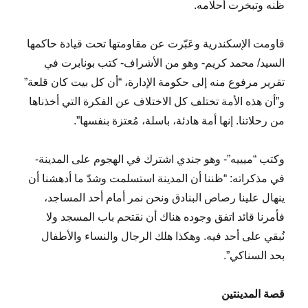
ظنه وتبخرت أحلامه.
قاومت الإسكندرية وعَبّرت عن مقاومتها تحت قيادة حاكمها
السيد/ محمد كريم- وهو من الأشراف- كتب بونابرت في
تقرير مرفوع منه إلى حكومة الإدارة، “أن كل بيت كان قلعة”
و”أن هذه الأمة تختلف كل الاختلاف عن الفكرة التي أخذناها
من رحلاتنا. إنها أمة هادئة، باسلة، مُعتزة بنفسها”.
وكتب “ميييه”- وهو جندي اشترك في الهجوم على المدينة-
في مذكراته: “ظننا أن المدينة استسلمت وشدّ ما أدهشنا أن
ينهال علينا رصاص البنادق ونحن نمر أمام أحد المساجد،
فأمرنا قائد اتفق وجوده هناك أن نقتحم باب المسجد ولا
نُبقي على أحد فيه. وهكذا هلك الرجال والنساء والأطفال
بحد السناكي”.
قصة المدينتين