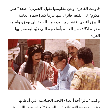
قاومت القاهرة. وعن مقاومتها يقول “الجبرتي”: صعد “عمر
مكرم” إلى القلعة فأنزل منها بيرقاً كبيراً سماه العامة
البيرق النبوي، فنشره بين يديه من القلعة إلى بولاق، وأمامه
وحوله الآلاف من العامة بأسلحتهم التي هبّوا ليقاوموا بها
الغزاة.
وكتب “مالو” أحد أعضاء اللجنة الخماسية التي أناط بها
بونابرت مهمة الإستيلاء على المدينة “أنه لما هبط الليل دخل