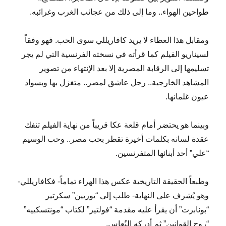
طواحين الهواء.. وما إلى ذلك من عجائب الغرب وغرائبه.
ومقابل هذا العطاء لا يريد كافاريللي سوى الحب. فهو وفقاً
لسيناريو الفيلم كما قرأته في نسخته الفرنسية التي لم يجر
تسليمها إلى الرقابة المصرية إلا بعد الإنتهاء من تصوير
المشاهد الخارجية.. رجل عاشق لمصر.. متغزل بها وبسواد
عيون غلمانها.
وبينما هو يحتضر أمام قلعة عكا قريباً من نهاية الفيلم تنفك
عقدة لسانه بكلمات أخيرة تقطر بحب مصر.. وحب الوسيم
“علي” أحد أبنائها المتفرنسين.
وطبعاً الحقيقة التاريخية عكس هذا الهراء تماماً- فكافاريللي-
وهو يُشرف على النهاية- طلب إلى “يوريين” سكرتير
“بونابرت” أن يقرأ عليه مقدمة “فولتير” لكتاب “مونتسكييه”
“روح القوانين” ثم أدركه النُعاس.