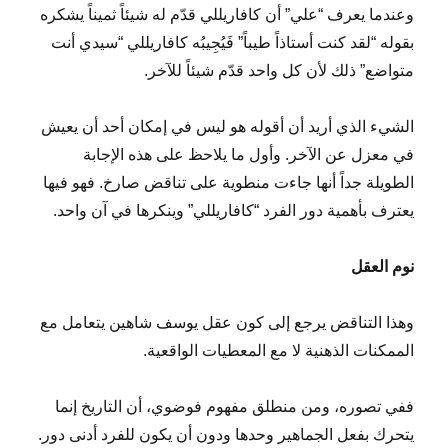
وعندما يعرف “علي” أن كافاريللي قدّم له شيئاً ثميناً يشكره
بقوله “لقد كنت أستاذاً طيباً” فَيُجِيبُه كافاريللي “سيدي أنت
متواضع” ذلك لأن كل واحد قدّم شيئاً للآخر.
الشيء الذي أريد أن أقوله هو ليس في إمكان أحد أن يعيش
في معزل عن الآخر. وأول ما يلاحظ على هذه الإجابة
الطويلة جداً أنها جاءت منطوية على تناقض صارخ. فهو فيها
يعترف بأهمية دور الفرد “كافاريللي” وينكرها في آن واحد.
نوم العقل
وهذا التناقض يرجع إلى كون عقل يوسف شاهين يتعامل مع
الممكنات الذهنية لا مع المعطيات الواقعية.
ففي تصوره، ومن منطلق مفهوم فوضوي، أن التاريخ إنما
يتحرك بفعل الجماهير وحدها ودون أن يكون للفرد أدنى دور.