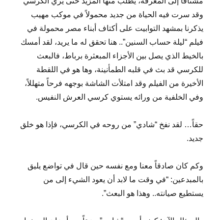
مشتاقاً إلى المعرفة، يطلب منها المزيد حتى يري الكرسي
وقد سرت فيه الحياة من جديد محمولاً في موكب مهيب
يذكرنا بمشهد التوابيت على أكتاف أبناء مصر محمولة في
فيلم “ليلة حساب السنين”.. هنا تحقق له ما يريد، لقد أمسك
بالخيط الذي يصل بين الأجزاء المبعثرة برباط، فالبعث
للكرسي قد بث في قلبه الطمأنينة، وها هو في اللقطة
الأخيرة من الفيلم وقد امتلأت الشاشة بوجهه فرحاً متهللاً،
وفي الخلفية من ورائه يستوي كرسي العرش النفيس.
حقاً… لقد نفخ “شادي” من روحه في الكرسي، فإذا هو خلق
جديد.
وكم كان صادقاً معنا ومع نفسه حين قال في تواضع يليق
بالمبدعين: “في وقت ما لابد أن يعود الشيء إلى من
يستطيع صيانته.. وهذا هو البعث”.