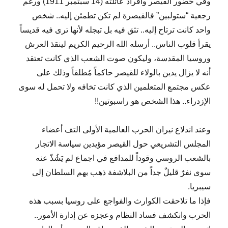
وفي حضور القيصر وأفراد عائلته (14 سبتمبر 1911) ورغم
رجعية “ستولبين” فالقيصرة لم تكن تطمئن إليه.. شخص
واحد كانت ترتاح إليه.. تثق فيه بل تبجله لأنها ترى فيه قديساً
يقرأ قلوب الناس.. أرسله الله الرحيم الكريم لينقذ العرش
وروسيا المقدسة، وليكون صوت الشعب الذي كانت تعتقد
أنه لا يزال يدين بالولاء للقيصر حاكماً مُطلقاً وذلك على
عكس مجتمع المتعلمين الذي كانت تخافه ولا تحمل له سوى
الإزدراء.. هذا الشخص هو راسبوتين!!
وعند اندلاع نيران الحرب العالمية الأولى التف أعضاء
المجلس التشريعي حول القيصر مؤيدين سياسة الاتجار
بالشعب الروسي وقوداً للمدافع في اجماع لم يَشُذّ عنه
سوى نفرٌ قليلٌ جداً من البلاشفة ذهب بهم السلطان إلى
سيبريا.
فإذا ما تلاحقت الكوارث والفواجع على روسيا بسبب هذه
الحرب وانكشف فساد النظام وعجزه عن إدارة الأمور..