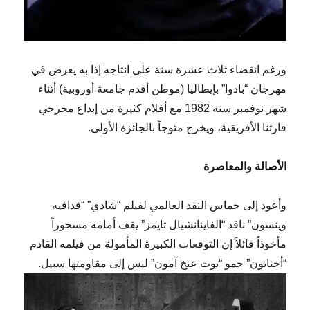
ورغم انقضاء ثلاث عشرة سنة على انتاجه إذا به يعرض في
مهرجان “بادوا” بإيطاليا (موطن أقدم جامعة أوروبية) أثناء
شهر نوفمبر سنة 1982 مع أفلام كثيرة من إبداع مخرجي
قارتنا الأفريقية، ويخرج متوجاً بالجائزة الأولى.
الأصالة والمعاصرة
وأعود إلى حماس النقد العالمي لفيلم “شادي” “فدافيه
وينسون” ناقد “الفاينانشيال تايمز” يقف أمامه مسحوراً
مأخوذاً قائلاً إن التوقعات الكبيرة المأمولة من فيلمه القادم
“أخناتون” حمو “توت عنخ آمون” ليس إلى مقاومتها سبيل.