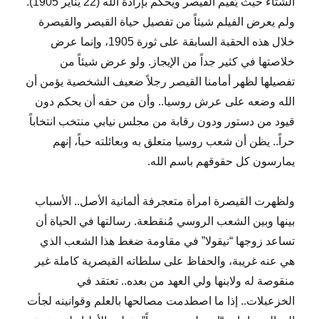
الشتاء حيث يُقيم القيصر ويحكم بإرادة الله (22 يناير 1905).
ولم يعرض الفيلم شيئاً من تفصيل حياة القيصر والقيصرة
خلال هذه الحقبة السابقة على ثورة 1905، وإنما عرض
خلاصتها في كثير جداً من الإيجاز. ولو عرض شيئاً من
تفصيلها لظهر أمامنا القيصر رجلاً ضعيف الشخصية يؤمن أن
الله وضعه على عرش روسيا.. وأن من حقه أن يحكم دون
قيود من دستور ودون رقابة من مجلس نيابي منتخب انتخاباً
حراً.. يظن أن شعب روسيا متعلق به وبعائلته حباً، إنهم
يمارسون كل حقوقهم باسم الله.
ولظهرت القيصرة امرأة متعجرفة ألمانية الأصل.. الأسباب
بينها وبين الشعب الروسي مُنقطعة. رسالتها في الحياة أن
تساعد زوجها “نيقولا” في مقاومة ضغط هذا الشعب الذي
هي عنه غريبة، والحفاظ على سلطاته القيصرية كاملة غير
منقوصة له ولابنها ولي العهد من بعده.. تعتقد في
الخزعبلات.. إذا ما اصطدمت مصالحها بالعلم وقوانينه لجأت