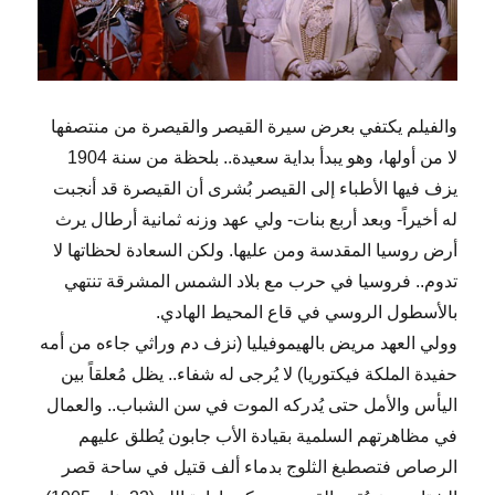
والفيلم يكتفي بعرض سيرة القيصر والقيصرة من منتصفها
لا من أولها، وهو يبدأ بداية سعيدة.. بلحظة من سنة 1904
يزف فيها الأطباء إلى القيصر بُشرى أن القيصرة قد أنجبت
له أخيراً- وبعد أربع بنات- ولي عهد وزنه ثمانية أرطال يرث
أرض روسيا المقدسة ومن عليها. ولكن السعادة لحظاتها لا
تدوم.. فروسيا في حرب مع بلاد الشمس المشرقة تنتهي
بالأسطول الروسي في قاع المحيط الهادي.
وولي العهد مريض بالهيموفيليا (نزف دم وراثي جاءه من أمه
حفيدة الملكة فيكتوريا) لا يُرجى له شفاء.. يظل مُعلقاً بين
اليأس والأمل حتى يُدركه الموت في سن الشباب.. والعمال
في مظاهرتهم السلمية بقيادة الأب جابون يُطلق عليهم
الرصاص فتصطبغ الثلوج بدماء ألف قتيل في ساحة قصر