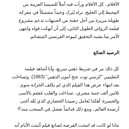
الأقلام.. كل الأقلام ورأت فيه أملاً للسينما العربية من
المحيط إلى الخليج، نراه يُترك وحيداً مشتبكاً في معركة
طويلة مريرة من أجل حفنة من الجنيهات تدعم مشروع
فيلمه الروائي الطويل الثاني، إلى أن أنهكت قواه وانتهى
الأمر بما يشبه التحقيق لنبوءة الفرنسي المتشائم.
الرصيد الضائع
كل ذلك مر في شريط ذهني سريع، وأنا أشاهد فيلمه
التعليمي “كرسي توت عنخ آمون الذهبي” (1983). وتساءلت
بعد انتهاء عرض هذا الفيلم الذي لم يكلف الخزانة سوى
ثلاثين ألف جنية مصري.. تساءلت والقلب مُفعم بالأسى
والحسرة: أهكذا يُعامل رصيدنا الحضاري الذي يُعّد أغنى
أرصدة العالم.. ومع ذلك فدائماً نفشل في السحب منه؟!
ماذا لو كانت قد اتيحت الفرصة لصانع فيلم أثبتت الأيام أنه