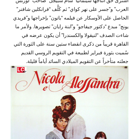
اشترى حق انتاجها سينمائياً “سام سبيجل” صاحب “لورنس
العرب” و”جسر على نهر كواي” ثم كَلَّف “فرانكلين شافنر”
الحاصل على الأوسكار عن فيلمه “باتون” بإخراجها و”فريدي
يونج” مبدع “دكتور جيفاجو” و”ابنة رايان” تصويرها. ولأمر ما
شاءت الصدف “لنيقولا والكسندرا” أن يكون عرضه في
القاهرة قريباً من ذكرى انقضاء ستين سنة على الثورة التي
سُميت بثورة فبراير لطبيعة في التقويم الروسي القديم
جعلته متأخراً عن التقويم الميلادي السائد أياماً قليلة.