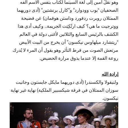
وهو نقلٌ أمين إلى لغة السينما لكتاب بنفس الاسم ألفه
الصحفيان “بوب وودوارد” و”كارل برنشتين” (أدى دوريهما
الممثلان روبرت ردفورد وداستن هوفمان) عن فضيحة
ووترجيت ما هي؟ كيف ارتُكِبَت الجريمة.. وكيف أدى هذا
الكشف بالرئيس السابع والثلاثين لأغنى دولة في العالم
“ريتشارد ميلهاوس نيكسون” أن يخرج من البيت الأبيض
مرتعش الصوت من فرط التأثر وهو يقول أن المرء لا يُدرك
روعة القمة إلا عندما يذوق مرارة الحضيض.
إرادة الله
ولنيقولا والكسندرا (أدى دوريهما مايكل جايستون وجانيت
سوزان الممثلان في فرقة شيكسبير الملكية) نهاية غير نهاية
نيكسون.