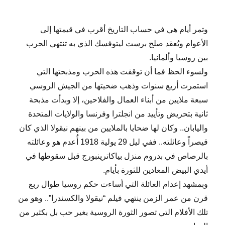
وتمر أيام هي في حساب التاريخ أقرب في قيمتها إلى
الأعوام ويُعقد صلح برست ليتوفسك الذي به تنتهي الحرب
بين روسيا وألمانيا.
ولسوء الحظ فما أن توقفت هذه الحرب ومذبحتها التي
استمرت أربع سنوات وذهب ضحيتها من الجيش الروسي
سبعة ملايين من أبناء العمال والفلاحين، إلا وبدأت مذبحة
ثانية بتحريض وتأييد من انجلترا وفرنسا والولايات المتحدة
واليابان.. وكان لها ضحايا بالملايين من بينهم نيقولا الذي كان
قيصراً وعائلته.. ففي ليل 29 يولية 1918 أُعدم هو وعائلته
بالرصاص في بدروم منزل بياكاترينبورج قبل سقوطها في
أيدي البيض المعادين للثورة بأيام.
وبمشهد إعدام العائلة التي أساءت حكم روسيا طوال ربع
قرن من عمر الزمن ينتهي فيلم “نيقولا والكسندرا”.. وهو من
تلك الأفلام التي تصور الثورة الروسية بغير حب بل بكثير من