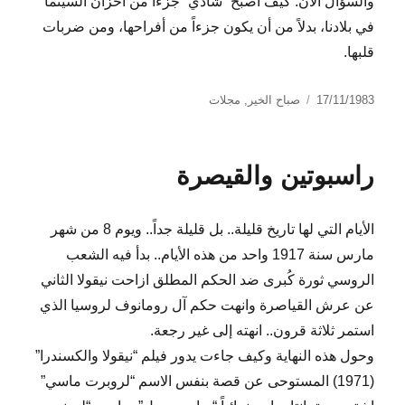
والسؤال الآن: كيف أصبح “شادي” جزءاً من أحزان السينما
في بلادنا، بدلاً من أن يكون جزءاً من أفراحها، ومن ضربات
قلبها.
نُشرت
التصنيفات
17/11/1983
صباح الخير
,
مجلات
في
راسبوتين والقيصرة
الأيام التي لها تاريخ قليلة.. بل قليلة جداً.. ويوم 8 من شهر
مارس سنة 1917 واحد من هذه الأيام.. بدأ فيه الشعب
الروسي ثورة كُبرى ضد الحكم المطلق ازاحت نيقولا الثاني
عن عرش القياصرة وانهت حكم آل رومانوف لروسيا الذي
استمر ثلاثة قرون.. انهته إلى غير رجعة.
وحول هذه النهاية وكيف جاءت يدور فيلم “نيقولا والكسندرا”
(1971) المستوحى عن قصة بنفس الاسم “لروبرت ماسي”