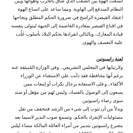
اتسعت الهوة بين الشعب الذي ضاق بالحرب وأهوالها وبين
النظام المندفع إلى الهاوية. ومما ساعد على اتساع الهوة
اعتقاد القيصرة الراسخ في ضرورة الحكم المطلق ونجاحها
في اقناع القيصر بمغادرة العاصمة إلى الجبهة ليتولى بنفسه
قيادة المعارك، وبالتالي انفرادها بحكم البلاد بأسلوب غَلُب
عليه التعسف والهوى.
لعنة راسبوتين
ولارتيابها في المجلس التشريعي.. وفي الوزارة المُنبثقة عنه
برغم أنها محافظة فقد دأبت على الاستغناء عن الوزراء
الأكفاء.. وعلى الاستعانة برجال نكرات أو إمعات ممن
يسعون إلى الوصول بالفساد، وليس لهم من مؤهل أو سند
سوى رضاء راسبوتين.
وبدلاً من أن تثوب إلى شيء من الرشد فتتخفف من ثقل
مسئوليات الإنفراد بالحكم، وتسمع صوت النذير لاسيما بعد
مصرع راسبوتين بتدبير من أمراء العائلة المالكة مساء ليلتي