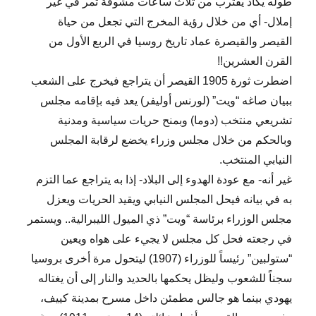
طوله يكاد يقترب من ثلاث ساعات مشوقة تمر في غير
إملال- أي من خلال رؤية المخرج التي تجعل من حياة
القيصر والقيصرة عماد تاريخ روسيا في الربع الأول من
القرن العشرين!!
اضطرت ثورة 1905 القيصر أن يتراجع فيخرج على الشعب
ببيان صاغه “ويت” (لورنس أوليفر) يعد فيه بإقامه مجلس
تشريعي منتخب (دوما) وبمنح حريات سياسية ومدنية
وبالحكم من خلال مجلس وزراء يخضع لرقابة المجلس
النيابي المنتخب.
غير أنه- مع عودة الهدوء إلى البلاد- إذا به يتراجع عما التزم
به في بيانه فيحل المجلس النيابي ويقيد الحريات ويعزل
مجلس الوزراء برئاسة “ويت” ذي الميول الليبرالية.. ويستمر
في رجعته فحل كل مجلس لا يجيء على هواه ويعين
“ستولبين” رئيساً للوزراء (1907) ليتحول مرة أخرى بروسيا
سجناً للشعوب وليظل يحكمها بالحديد والنار إلى أن يغتاله
يهودي بينما هو جالس مطمئن داخل مسرح بمدينة كييف،