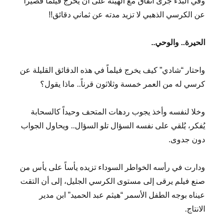
وفي البدء جرى اتفاق مع الهيئة على أن يخرج فيلماً قصيراً
عن الكرسي الذهبي لا تزيد مدته عن ثماني دقائق!!
الحيرة.. والوحي..
واحتار “شادي” كيف يخرج فيلماً في هذه الدقائق القليلة عن
كرسي له من العمر خمسة وثلاثون قرناً.. ماذا يقول؟
وخلا لنفسه وأخذ يجوب ردهات المتحف وحيداً كالسحابة
يُفكر، يُلقي على نفسه السؤال تلو السؤال.. ويحاول الجواب
دون جدوى.
ودارت في رأسه الخواطر السوداء تزيده يأساً على يأس من
صنع فيلم يرقى إلى مستوى الكرسي الجليل، إلى أن التقت
عيناه بوجه الطفل الأسمر “هيثم عبد الحميد” ابن مدير
الانتاج.