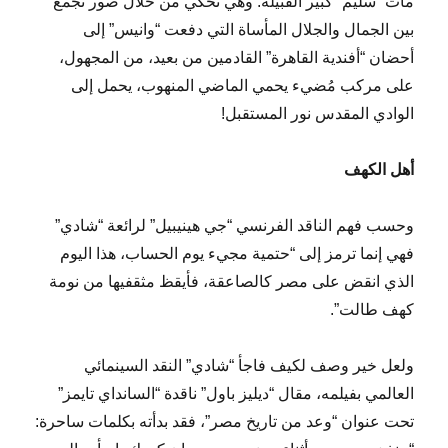
مات “سليم” كبير القبيلة. وهي تحكي من خلال صور تجمع
بين الجمال والجلال المأساة التي دفعت “وانيس” إلى
أحضان “أفندية القاهرة” القادمين من بعيد، من المجهول،
على مركب مُضيء يحمي الماضي المنهوب، يحمل إلى
الوادي المقدس نور المستقبل!
أهل الكهف
وحسب فهم الناقد الفرنسي “جي هينيبيل” لرائعة “شادي”
فهي إنما ترمز إلى “حتمية مجيء يوم الحساب، هذا اليوم
الذي انقض على مصر كالصاعقة، فأيقظ مثقفيها من نومة
كهف طالت”.
ولعل خير وصف لكيف فاجأ “شادي” النقد السينمائي
العالمي بفيلمه، مقال “ديليز باول” ناقدة “السانداي تايمز”
تحت عنوان “وعد من تاريخ مصر”، فقد بدأته بكلمات ساحرة: