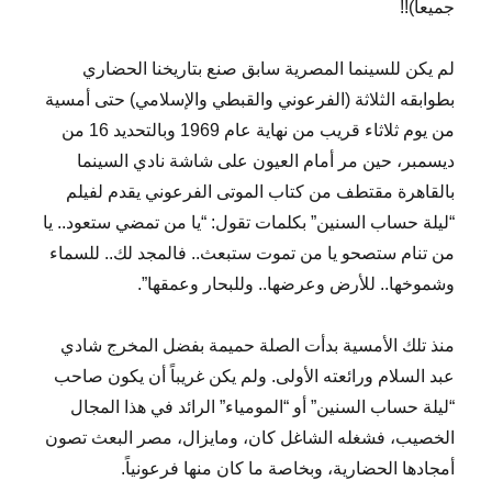
جميعاً)!!
لم يكن للسينما المصرية سابق صنع بتاريخنا الحضاري
بطوابقه الثلاثة (الفرعوني والقبطي والإسلامي) حتى أمسية
من يوم ثلاثاء قريب من نهاية عام 1969 وبالتحديد 16 من
ديسمبر، حين مر أمام العيون على شاشة نادي السينما
بالقاهرة مقتطف من كتاب الموتى الفرعوني يقدم لفيلم
“ليلة حساب السنين” بكلمات تقول: “يا من تمضي ستعود.. يا
من تنام ستصحو يا من تموت ستبعث.. فالمجد لك.. للسماء
وشموخها.. للأرض وعرضها.. وللبحار وعمقها”.
منذ تلك الأمسية بدأت الصلة حميمة بفضل المخرج شادي
عبد السلام ورائعته الأولى. ولم يكن غريباً أن يكون صاحب
“ليلة حساب السنين” أو “المومياء” الرائد في هذا المجال
الخصيب، فشغله الشاغل كان، ومايزال، مصر البعث تصون
أمجادها الحضارية، وبخاصة ما كان منها فرعونياً.