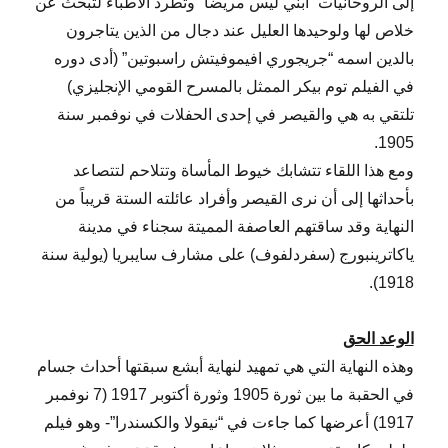
إلى الروحانيات “ابني ليس مريضاً” وتطرد الأطباء لتبحث عن
خلاص لها ولوحيدها العليل عند دجال من الذين يتاجرون
بالدين اسمه “جريجوري افيموفيتش راسبوتين” (أدى دوره
في الفيلم توم بيكر الممثل بالمسرح القومي الإنجليزي)
تلتقي به هي والقيصر في إحدى الحفلات في نوفمبر سنة
1905.
ومع هذا اللقاء تتشابك خيوط المأساة وتتلاحم لتتصاعد
بأحداثها إلى أن نرى القيصر وأفراد عائلته الستة قريباً من
النهاية وقد ساقتهم العاصفة المميتة سجناء في مدينة
ياكاترينبورج (سفردلفوف) على مشارف سايبريا (يولية سنة
1918).
الوعد الحق
وهذه النهاية التي هي تمهيد لنهاية أبشع سبقتها أحداث جسام
في الحقبة ما بين ثورة 1905 وثورة أكتوبر 1917 (7 نوفمبر
1917) أعرضها كما جاءت في “نيقولا والكسندرا”- وهو فيلم