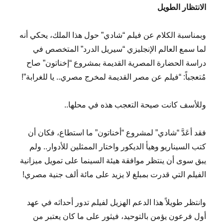
الانتظار الطويل
وبمناسبة الكلام عن فيلم “شادي” حول هذا الملك، يحكي أنه
لما سمع العالم الإنجليزي “سيريل الدرد” المتخصص في
دراسة الحضارة المصرية القديمة بمشروع “إخناتون” صاح
مُتعجباً: “فيلم عن مصر القديمة لمخرج مصري.. يا للغرابة”!
وللأسف كانت صيحة التعجب هذه في محلها..
فقد أعَدَّ “شادي” لمشروع “أخناتون” ما استطاع، فكان أن
كتب السيناريو وهيأ الديكور واختار الممثلين للأدوار.. ولم
يبق سوى أن ينتظر موافقة هيئة السينما على تمويل ميزانية
الفيلم التي قدرت بمبلغ لا يزيد على مائة ألف جنية مصري!
وانتظر طويلاً هذا الدعم الهزيل لفيلم تدور أحداثه في عهد
أول فرعون يؤمن بالتوحيد، فيثور على ما كان يعتبر من