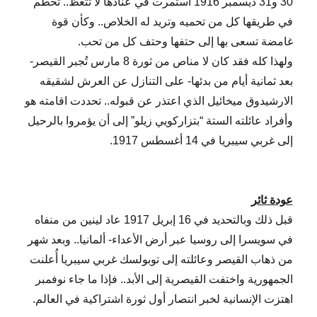
30 و31 ديسمبر 1916 استمرت في عنادها لا تتعظ.. تحطم
في طريقها كل من تحميه وتريد له الخلاص.. وكأن قوة
غامضة تسعى بها إلى حتفها وحتف كل من تحب.
ولهذا كله فقد كان لا مناص من ثورة 8 مارس تُجبر القيصر-
بعد ثمانية أيام من بدئها- على التنازل عن العرش لشقيقه
الارشيدوق ميخائيل الذي اعتذر عن قبوله.. تحددت اقامته هو
وأفراد عائلته الستة “بتزاركويي زيلو” إلى أن يؤمروا بالرحيل
إلى غربي سيبريا في 14 أغسطس 1917.
عودة ثائر
قبل ذلك وبالتحديد في 16 إبريل 1917 عاد لينين من منفاه
في سويسرا إلى روسيا عبر أرض الأعداء- ألمانيا.. وبعد شهر
من ذهاب القيصر وعائلته إلى توبولسك غربي سيبريا أُعلنت
الجمهورية واختفت القيصرية إلى الأبد.. فإذا ما جاء نوفمبر
اهتزت الإنسانية لخبر انتصار أول ثورة اشتراكية في العالم.