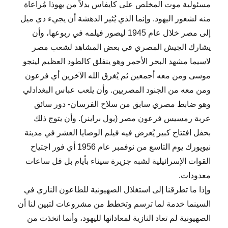
مسئولية موت المخلص على كايفاس بدلاً من يهوذا مُراعاة
منه لشعور اليهود. وإنما الذي يُثير الدهشة أن يجيء دي ميل
إلى مصر خلال عام 1945 ليصور فيلمه في ربوعها، وأن
يشارك الجيش المصري في بعض المشاهد لشعب مصر
لاسيما مشهد البحر الأحمر وهو ينفلق كالطود العظيم لينجو
موسى ومن معه أجمعين ثم يُغرق الله الآخرين أي فرعون
ومن معه من الجنود المصريين. وأن يلعب عباس البغدادلي
وهو ضابط مصري سابق من سلاح الفرسان- دور سائق
عربة رمسيس فرعون مصر (يول براينر). وأن يتوج ذلك
بحفل افتتاح كبير يُعرض فيه فيلم الوصايا العشر في مدينة
نيويورك يوم التاسع من نوفمبر عام 1956 أي فور اجتياح
القوات الإسرائيلية لشبه جزيرة سيناء بأيام بل قل ساعات
معدودات.
وإذا ما تطرقنا إلى استغلال الصهيونية للطاعون النازي في
السينما خدمة لما ترسم وتخطط من مشروعات لتبين لنا أن
الصهيونية لم تعاد النازية لمعاداتها لليهود، وأنما اتخذت من