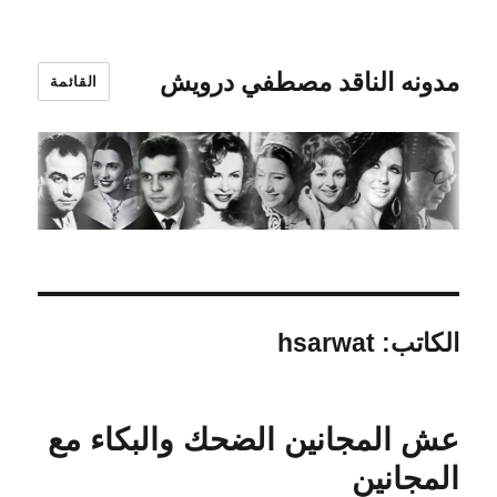
مدونه الناقد مصطفي درويش
القائمة
الكاتب:
hsarwat
عش المجانين الضحك والبكاء مع
المجانين