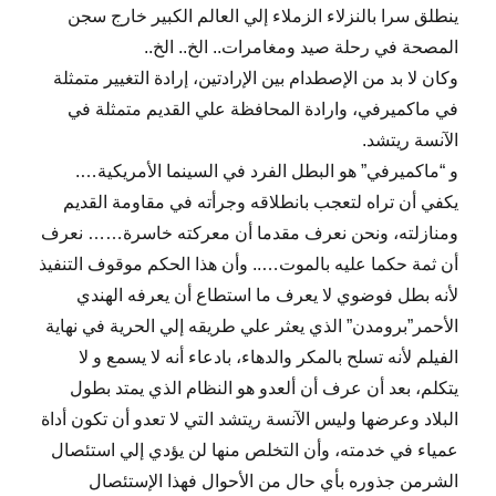
ينطلق سرا بالنزلاء الزملاء إلي العالم الكبير خارج سجن
المصحة في رحلة صيد ومغامرات.. الخ.. الخ..
وكان لا بد من الإصطدام بين الإرادتين، إرادة التغيير متمثلة
في ماكميرفي، وارادة المحافظة علي القديم متمثلة في
الآنسة ريتشد.
و “ماكميرفي” هو البطل الفرد في السينما الأمريكية….
يكفي أن تراه لتعجب بانطلاقه وجرأته في مقاومة القديم
ومنازلته، ونحن نعرف مقدما أن معركته خاسرة…… نعرف
أن ثمة حكما عليه بالموت….. وأن هذا الحكم موقوف التنفيذ
لأنه بطل فوضوي لا يعرف ما استطاع أن يعرفه الهندي
الأحمر”برومدن” الذي يعثر علي طريقه إلي الحرية في نهاية
الفيلم لأنه تسلح بالمكر والدهاء، بادعاء أنه لا يسمع و لا
يتكلم، بعد أن عرف أن ألعدو هو النظام الذي يمتد بطول
البلاد وعرضها وليس الآنسة ريتشد التي لا تعدو أن تكون أداة
عمياء في خدمته، وأن التخلص منها لن يؤدي إلي استئصال
الشرمن جذوره بأي حال من الأحوال فهذا الإستئصال