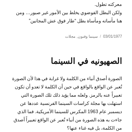
معركته تطول.
ولكن البطل الفوضوي يخلط بين الأمور غير صبور… ومن
هنا مأساته ومأساة بطل “طار فوق عش المجانين”
نُشرت
التصنيفات
03/01/1977
سينما وفنون
,
مجلات
في
الصهيونيه في السينما
الصورة أصدق أنباء من الكلمة ولا غرابة في هذا لأن الصورة
تُعبر عن الواقع بالواقع في حين أن الكلمة لا تعدو أن تكون
تعبيراً عنه بالرمز. ولعله مما يؤيد ذلك تلك الصورة التي
استهلت بها مجلة كراسات السينما الفرنسية عددها عن
ديسمبر عام 1963 المكرس للسينما الأمريكية. فما الذي
جاءت به هذه الصورة من أنباء تُعبر عن الواقع تعبيراً أصدق
من الكلمة، بل فيه غناء عنها؟