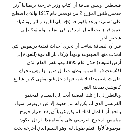
فلسطين. وليس صدفة أن كتاب وزير خارجية بريطانيا آرثر
جيمس بلفور المؤرخ 2 من نوفمبر عام 1917 والذي اصطلح
على تسميته بوعد بلفور قد وُجّه إلى اللورد والتر روتشيلد
عميد فرع بيت المال المذكور في انجلترا ولم يُوجّه إلى
شخص آخر.
غير أن الصدفة شاءت أن تجري أحداث قضية دريفوس التي
اتخذت منها الصهيونية وقوداً لإزكاء نار الدعوة (للعودة إلى
أرض الميعاد) خلال عام 1895 وهو نفس العام الذي
اكتُشفت فيه السينما وظهرت أول صور لها وهي تتحرك
على شاشة بيضاء لا شية فيها داخل قبو بمقهى كبير بشارع
كابوشين بمدينة النور.
وبالنظر إلى أن تلك القضية أدت إلى انقسام المجتمع
الفرنسي الذي لم يكن له من حديث إلا عن دريفوس سواء
بالحق أو الباطل لذلك لم يكن غريباً أن يقع اختيار جورج
ميلييس المخرج الفرنسي على مأساة هذا الرجل لتكون
موضوعاً لأول فيلم طويل له. وهو الفيلم الذي أخرجه تحت