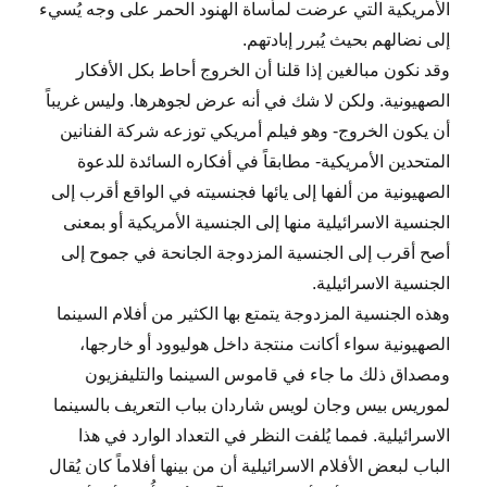
الأمريكية التي عرضت لمأساة الهنود الحمر على وجه يُسيء
إلى نضالهم بحيث يُبرر إبادتهم.
وقد نكون مبالغين إذا قلنا أن الخروج أحاط بكل الأفكار
الصهيونية. ولكن لا شك في أنه عرض لجوهرها. وليس غريباً
أن يكون الخروج- وهو فيلم أمريكي توزعه شركة الفنانين
المتحدين الأمريكية- مطابقاً في أفكاره السائدة للدعوة
الصهيونية من ألفها إلى يائها فجنسيته في الواقع أقرب إلى
الجنسية الاسرائيلية منها إلى الجنسية الأمريكية أو بمعنى
أصح أقرب إلى الجنسية المزدوجة الجانحة في جموح إلى
الجنسية الاسرائيلية.
وهذه الجنسية المزدوجة يتمتع بها الكثير من أفلام السينما
الصهيونية سواء أكانت منتجة داخل هوليوود أو خارجها،
ومصداق ذلك ما جاء في قاموس السينما والتليفزيون
لموريس بيس وجان لويس شاردان بباب التعريف بالسينما
الاسرائيلية. فمما يُلفت النظر في التعداد الوارد في هذا
الباب لبعض الأفلام الاسرائيلية أن من بينها أفلاماً كان يُقال