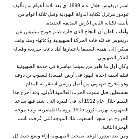
اسم دريفوس خلال عام 1899 أي بعد ثلاثة أعوام من تأليف
تيودور هرتزل لكتابه الدولة اليهودية وقبل ثلاثة أعوام من
تأليفه لكتابه الثاني الأرض القديمة الجديدة.
وأغلب الظن أن النجاح الذي حازه فيلم جورج ميلييس عن
دريفوس قد نَبّه قادة الحركة الصهيونية ودُعاتها- ومنذ وقت
مبكر- إلى أهمية السينما باعتبارها أداة دعاية سريعة وفعالة
للفكر الصهيوني.
وكان أول ما ظهر من سينما مباشرة في خدمة الصهيونية
فيلم اسمه (حياة اليهود في أرض الميعاد) ليعقوب بن دوف
وهو مخرج صهيوني من أصل روسي استقر به المقام
بفلسطين قبل نشوب الحرب العالمية الأولى. وقد أخرج هذا
الفيلم خلال عام 1912 أي في الفترة التي اشتد فيها ساعد
الصهيونية بهزيمة ثورة 1905 بروسيا القيصرية، وبدء موجة
الخروج من سجن الشعوب تلك الموجة التي عُرفت باسم
الهجرة الثانية.
ومن بعد صدور الوعد أصبحت الصهيونية إزاء وضع جديد كل