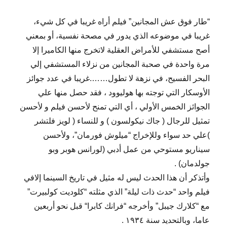
“طار فوق عش المجانين” فيلم أراه غريبا في كل شيء،
غريبا في موضوعه الذي يدور في مصحة نفسية، أو بمعني
أصح مستشفي للأمراض العقلية لاتخرج منها الكاميرا إلا
مرة واحدة في صحبة المجانين من نزلاء المستشفي إلي
البحر الفسيح، في نزهة لا تطول…….غريبا في عدد جوائز
الأوسكار التي توجته بها هوليوود ، فقد حصل منها علي
الجوائز الخمس الأولي ، أي التي تمنح لأحسن فيلم و لأحسن
تمثيل للرجال ( جاك نيكولسون ) و للنساء ( لويز فلتشر
)علي حد سواء وللإخراج “ميلوش فورمان”، ولأحسن
سيناريو مستوحي من عمل أدبي (لورانس هوبر وبو
جولدمان) .
وأتذكر أن هذا الحدث ليس له مثيل في تاريخ السينما إلافي
فيلم واحد “حدث ذات ليلة” الذي مثلته “كلوديت كولبيرت”
مع “كلارك جيبل” وأخرجه “فرانك كابرا“ قبل نحو أربعين
عاما، وبالتحديد سنة ١٩٣٤ .