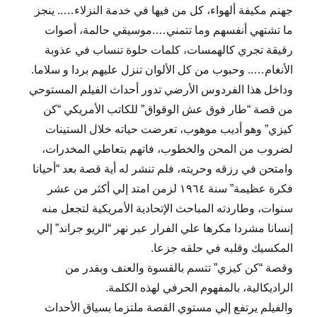
جهنم مكيفة ألهواء، كل من فيها في خدمة النزلاء….. ينجز
ما تشتهي أنفسهم وما تتمني….موسيقي حالمة، أصوات
رقيقة تجري كالهمسات، كلمات حلوة تنساب في عذوبة
الأنغام….. وحبوب من كل الألوان تنزل عليهم بردا و سلاما.
وداخل هذا الفردوس الأرضي تدور أحداث الفيلم المستوحي
من قصة “طار فوق عش الوقواق” للكاتب الأمريكي “كن
كيزي” وهو أديب موهوب، تعرضت حياته خلال الستينات
لضروب من المحن والخطوب، فاتهم بتعاطي المخدرات،
وامتحن في رزقه وحريته، فلم تنشر له أية قصة بعد “أحيانا
فكرة عظيمة” سنة ١٩٦٤ لزمن امتد إلي أكثر من عشر
سنوات، وطاردته المباحث الإتحادية الأمريكية لتجعل منه
إنسانا مشردا مكرها علي الفرار عبر نهر “الريو جراند” إلي
المكسيك وقلبه في حلقه جزعا.
وقصة “كن كيزي” تتسم بالقسوة والعنف وبقدر من
الراديكالية، بالمفهوم الحرفي لهذه الكلمة.
والفيلم يرتفع إلي مستوي القصة ملتزما بسياق الأحداث