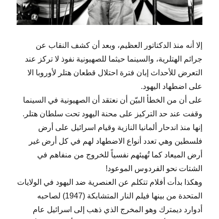
إلا أنه منذ الدكتاتور العظيم، وبعد أن كشف النقاب عن
جرائم الهتلرية، والسينما حيثما للصهيونية نفوذ لا تركز عند
التعرض للأحداث إبان فترة احتلال قطعان هتلر لأوروبا الا
على اضطهاد اليهود.
على أن من الخطأ البيّن أن نعتقد أن الصهيونية في السينما
وقفت عند حد التركيز على محنة اليهود تحت سلطان هتلر.
إنها منذ اندحار ألمانيا النازية وقيام اسرائيل على أرض
فلسطين وهي تعدد أنواع الاضطهاد لهم في كل أرض غير
أرض الميعاد كما تُهيئهم نفسياً للخروج من منفاهم في
الشتات نحو الفردوس الموعود!
وهكذا بدأت أفلام تتكلم عن العنصرية ضد اليهود في الولايات
المتحدة من بينها فيلم النار المتشابكة (1947) لصاحبه
أدوارد ديمترك وهو المخرج الذي ذهب إلى اسرائيل عام