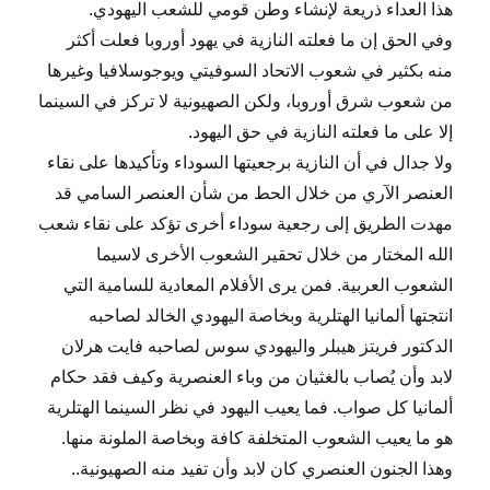
هذا العداء ذريعة لإنشاء وطن قومي للشعب اليهودي.
وفي الحق إن ما فعلته النازية في يهود أوروبا فعلت أكثر
منه بكثير في شعوب الاتحاد السوفيتي ويوجوسلافيا وغيرها
من شعوب شرق أوروبا، ولكن الصهيونية لا تركز في السينما
إلا على ما فعلته النازية في حق اليهود.
ولا جدال في أن النازية برجعيتها السوداء وتأكيدها على نقاء
العنصر الآري من خلال الحط من شأن العنصر السامي قد
مهدت الطريق إلى رجعية سوداء أخرى تؤكد على نقاء شعب
الله المختار من خلال تحقير الشعوب الأخرى لاسيما
الشعوب العربية. فمن يرى الأفلام المعادية للسامية التي
انتجتها ألمانيا الهتلرية وبخاصة اليهودي الخالد لصاحبه
الدكتور فريتز هيبلر واليهودي سوس لصاحبه فايت هرلان
لابد وأن يُصاب بالغثيان من وباء العنصرية وكيف فقد حكام
ألمانيا كل صواب. فما يعيب اليهود في نظر السينما الهتلرية
هو ما يعيب الشعوب المتخلفة كافة وبخاصة الملونة منها.
وهذا الجنون العنصري كان لابد وأن تفيد منه الصهيونية..