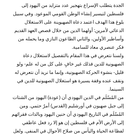
الجدة يتطلب الإسراع بتهجير عدد متزايد من اليهود إلى
فلسطين لتيسير إنشاء الوطن القومي الموعود. وفي سبيل
بلوغ هذا الهدف اعتمد دعاة الصهيوينة على الاستغلال
الدعائي لأمرين: أولهما الدين من خلال قصص العهد القديم
وأساطير الأولين، والثاني الطاعون النازي وما يحمله من
فكر عنصري معاد للسامية.
ولسنا نتعرض في هذا المقام بالتفصيل لاستغلال دعاة
الصهيونية للدين فذلك غير خافٍ على كل من له علم- ولو
قليل- بنشوء الحركة الصهيونية، وإنما ما نريد أن نتعرض له
ونقف عنده وقفة يسيرة هو استغلال الصهيونية للدين في
السينما.
من المُسّلَم في الدين اليهودي أن (عودة) اليهود من الشتات
إلى جبل صهيون في أورشليم (القدس) أمرٌ حتمي. ومن
المُسّلَم في التاريخ اليهودي أن حنين اليهود وبالذات فقرائهم
إلى الأرض الأم في فلسطين إن هو إلا رد فعل عاطفي
لفظاعة الحياة واليأس من صلاح الأحوال في المنفى. ولعل