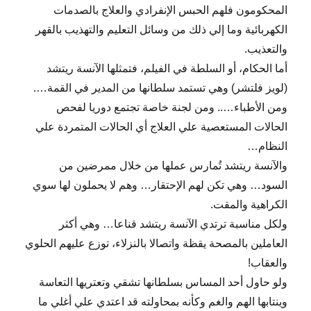
المحكومون فلهم الحبس الإنفرادي والعلاج بالصدمات
الكهربائية وما إلي ذلك من وسائل التعليم والتهذيب بالقهر
والتعذيب.
أما الحكام، أو السلطة في الفيلم، فتمثلها الآنسة ريتشد
(لويز فلتشر) وهي تستمد سلطانها من المدير في القمة….
ومن الأطباء….. ومن لجنة خاصة تجتمع دوريا لفحص
الحالات المستعصية علي العلاج أي الحالات المتمردة علي
النظام…
والآنسة ريتشد تُمارس عملها من خلال ممرضين من
السود… وهي تكن لهم الإحتقار… وهم لا يحملون لها سوي
الكراهية والمقت.
ولكل مناسبة ترتدي الآنسة ريتشد قناعا… وهي أكثر
العاملين بالمصحة يقظة واتصالا بالنزلاء، توزع عليهم الحلوي
والعقاب!
ولو حاول أحد المساس بسلطانها تشقي وتعتريها التعاسة
وينتابها الهم والغم وكأنه بمحاولته قد اعتدي علي أغلي ما