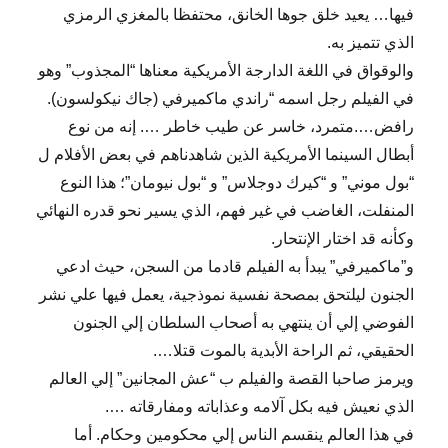
فيها… يعيد خلق جوها الخانق، محتفظا بالمغزي الرمزي
الذي تتميز به.
والوقواق في اللغة الدارجة الأمريكية معناها “المجذوب” وهو
في الفيلم رجل اسمه “راندي ماكميرفي (جاك نيكولسون).
رافض….متمرد، خاسر عن طيب خاطر …. إنه من نوع
أبطال السينما الأمريكية الذين شاهدناهم في بعض الأفلام ل
“بول موني” و “كيرك دوجلاس” و “بول نيومان”؛ هذا النوع
المنفلت، الغاضب في غير فهم، الذي يسير نحو قدره النهائي
وكأنه قد اختار الإنتحار.
و”ماكميرفي” يبدأ به الفيلم قادما من السجن، حيث ادعي
الجنون ليلتحق بمصحة نفسية نموذجية، يعمل فيها علي نشر
الفوضي إلي أن ينتهي به أصحاب السلطان إلي الجنون
الحقيقي، ثم الراحة الأبدية بالموت قتلا….
ويرمز صاحبا القصة والفيلم ب “عش المجانين” إلي العالم
الذي نعيش فيه بكل آلامه وعذاباته ومفارقاته ….
في هذا العالم ينقسم الناس إلي محكومين وحكام. أما