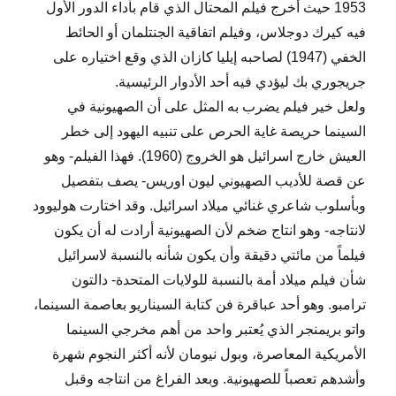
1953 حيث أخرج فيلم المحتال الذي قام بأداء الدور الأول
فيه كيرك دوجلاس، وفيلم اتفاقية الجنتلمان أو الحائط
الخفي (1947) لصاحبه إيليا كازان الذي وقع اختياره على
جريجوري بك ليؤدي فيه أحد الأدوار الرئيسية.
ولعل خير فيلم يضرب به المثل على أن الصهيونية في
السينما حريصة غاية الحرص على تنبيه اليهود إلى خطر
العيش خارج اسرائيل هو الخروج (1960). فهذا الفيلم- وهو
عن قصة للأديب الصهيوني ليون اوريس- يصف بتفصيل
وبأسلوب شاعري غنائي ميلاد اسرائيل. وقد اختارت هوليوود
لانتاجه- وهو انتاج ضخم لأن الصهيونية أرادت له أن يكون
فيلماً من مائتي دقيقة وأن يكون شأنه بالنسبة لاسرائيل
شأن فيلم ميلاد أمة بالنسبة للولايات المتحدة- دالتون
ترامبو. وهو أحد عباقرة فن كتابة السيناريو بعاصمة السينما،
واتو بريمنجر الذي يُعتبر واحد من أهم مخرجي السينما
الأمريكية المعاصرة، وبول نيومان لأنه أكثر النجوم شهرة
وأشدهم تعصباً للصهيونية. وبعد الفراغ من انتاجه وقبل