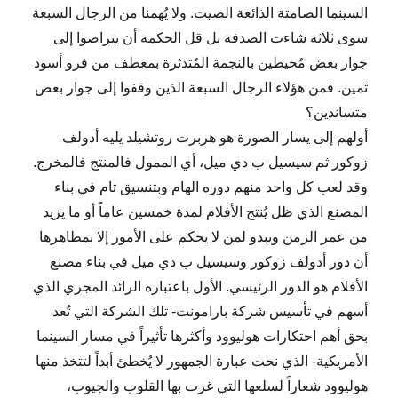
السينما الصامتة الذائعة الصيت. ولا يُهمنا من الرجال السبعة
سوى ثلاثة شاءت الصدفة بل قل الحكمة أن يتراصوا إلى
جوار بعض مُحيطين بالنجمة المُتدثرة بمعطف من فرو أسود
ثمين. فمن هؤلاء الرجال السبعة الذين وقفوا إلى جوار بعض
متساندين؟
أولهم إلى يسار الصورة هو هربرت روتشيلد يليه أدولف
زوكور ثم سيسيل ب دي ميل، أي الممول فالمنتج فالمخرج.
وقد لعب كل واحد منهم دوره الهام وبتنسيق تام في بناء
المصنع الذي ظل يُنتج الأفلام لمدة خمسين عاماً أو ما يزيد
من عمر الزمن ويبدو لمن لا يحكم على الأمور إلا بمظاهرها
أن دور أدولف زوكور وسيسيل ب دي ميل في بناء مصنع
الأفلام هو الدور الرئيسي. الأول باعتباره الرائد المجري الذي
أسهم في تأسيس شركة بارامونت- تلك الشركة التي تُعد
بحق أهم احتكارات هوليوود وأكثرها تأثيراً في مسار السينما
الأمريكية- الذي نحت عبارة الجمهور لا يُخطئ أبداً لتتخذ منها
هوليوود شعاراً لسلعها التي غزت بها القلوب والجيوب،