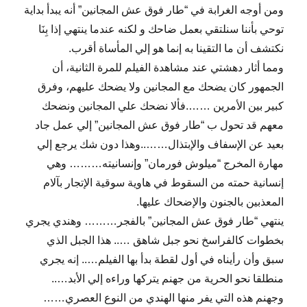
ومن أوجه الغرابة في “طار فوق عش المجانين” أنه يبدأ بداية
توحي بأننا سنلتقي بعمل ضاحك و لكنه عندما ينتهي إذا بِنَا
نكتشف أن ما التقينا به إنما هو إلي المأساة أقرب.
ومما أثار دهشتي عند مشاهدة الفيلم للمرة الثانية، أن
الجمهور كان يضحك مع المجانين ولا يضحك عليهم، وفرق
كبير بين الأمرين …….فألا نضحك علي المجانين ونضحك
معهم قد تحول ب “طار فوق عش المجانين” إلي عمل جاد
بعيد عن الإسفاف والإبتذال……..وهذا دون شك يرجع إلي
مهارة المخرج “ميلوش فورمان” وإنسانيته……… وهي
إنسانية حمته من السقوط في هاوية سوقية الإتجار بآلام
المعذبين بالجنون والإضحاك عليها.
ينتهي “طار فوق عش المجانين” بالفجر……… وهندي يجري
بخطوات كالفراسخ نحو جبل شاهق ….. هذا الجبل الذي
سبق وأن رأيناه في أول لقطة بدأ بها الفيلم….. إنه يجري
منطلقا نحو الحرية من جهنم يتركها وراءه إلي الأبد…..
وجهنم هذه التي يفر منها الهندي من النوع العصري……