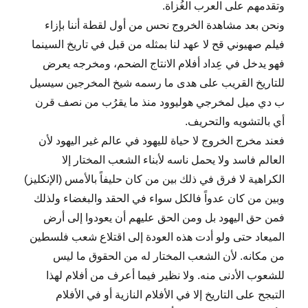
وتقدمهم على العرب الغُزاة.
ونحن بعد مشاهدة الخروج نحس من أول لقطة أننا بإزاء
فيلم صهيوني قح لا عهد لنا بمثله من قبل في تاريخ السينما
فهو يدخل في عِداد أفلام الانتاج الضحم، ومخرجه يعرض
للتاريخ القريب على هدى ما رسمه شيخ المخرجين سيسيل
ب دي ميل لمخرجي هوليوود منذ ما يقرُب من نصف قرن
أي بالتشويه والتحريف.
فعند مخرج الخروج لا حياة لليهود في عالم غير اليهود لأن
العالم فاسد ولا يحمل ناسه لأبناء الشعب المختار إلا
الكراهية لا فرق في ذلك بين من كان حليفاً بالأمس (الإنكليز)
وبين من كان عدواً فالكل سواء في الحقد والبغضاء ولذلك
فمن حق اليهود بل ومن الحق عليهم أن يعودوا إلى أرض
الميعاد حتى ولو أدت هذه العودة إلى اقتلاع شعب فلسطين
من مكانه. لأن الشعب المختار له من الحقوق ما ليس
للشعوب الأدنى منه. ولا نظير فيما أعرف من أفلام لهذا
التبجح على التاريخ إلا في الأفلام النازية أو في الأفلام