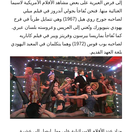
إلى فرض العبرية على بعض مشاهد الأفلام الأمريكية لاسيما
الغنائية منها. فنحن نُفاجأ بجولي أندروز في فيلم ميلي
لصاحبه جورج روي هيل (1967) وهي تتمايل طرباً في فرح
يهودي بنيويورك وتُغني إلى العريس وعروسته بلسان عبري.
كما نُفاجأ بماريسا بيرسون وفريتز ويبر في فيلم كاباريه
لصاحبه بوب فوس (1972) وهما يتكلمان في المعبد اليهودي
بلغة العهد القديم.
وزاد عدد الأفلام الاسرائيلية على مهل ليصل إلى عشرة