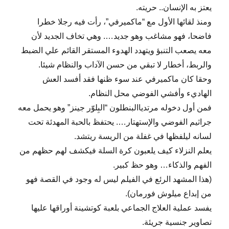
يعتز به الإنسان.. حريته.
ومنذ لقائها الأول مع “ماكميرفي”، رأت فيه رجلا خطرا
فاضحا، فهو مشاغب وهو جديد…. وهي تخاف الجديد لأن
معه يصعب التنبؤ ويتهدد الهدوء المستقر القائم علي الضبط
والربط، أخطار لا تبقي من حسن الآداب والنظام شيئا.
وحقا كان ماكميرفي عند سوء ظنها فقد أفسد العش
الهاديء وأفشي الفوضي محل النظام.
فمن أول دخوله مرتدياالبنطلون “البِلوّر جينز” وهو يحمل معه
جراثيم الفوضي والإستهتار…. يحتفظ بالحبة المهدئة تحت
لسانه ليلفظها في غفلة من الريسة ريتشد.
يعلم النزلاء كيف يلعبون كرة السلة فيكشف لهم حظهم من
الفهم والذكاء… وهو حظ كبير.
(هذا المشهد الرئع في الفيلم ليس له وجود في القصة فهو
من إبداع ميلوش فورمان).
يفسد عملية العلاج الجماعي بلعبة كوتشينة أوراقها عليها
تصاوير جنسية جريئة.