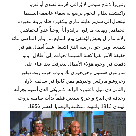
وتبريراً لانتاج سوقي لا يُراعي حُرمة لصدق أو لفن..
واكتشف نظام النجوم ترصع به سماء عاصمة السينما
ليتحول إلى سديم بدايته ماري بيكفورد فتاة بريئة معبودة
الجماهير ونهايته مارلون براندو أباً روحياً عدواً للجماهير.
ولأنه ما زال يعيش ليُطفئ يوم السابع من يناير الماضي مائة
شمعة.. ومن حول رأسه الذي اشتعل شيباً أبطال هم في
حقيقة الأمر بقايا كعبة السينما تحولت إلى أطلال.. ولو
دققت في وجوه هؤلاء الأبطال لتعرفت بعد عناء على
شارلتون هستون وجريجوري بك وبوب هوب وبت ديفيز
وجروشو ماركس وغيرهم ممن كانوا في سالف الأوان.
والثاني دي ميل باعتباره الرائد الأمريكي الذي أسهم بجرأته
وحذقه في انتاج وإخراج سبعين فيلماً بدأت صامته بزوجة
الهندي 1913 وانتهت متكلمة بالوصايا العشر 1956.