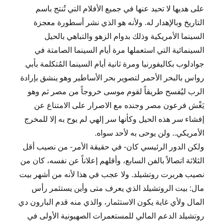
على هديها لا تحيد عنها في جميع الأفلام التي تُنتج باسم
التاريخ وبالإهدار له. ولأنه هو الذي نشر أسطورة معجزة
السينما الأمريكية وذلك بدوام الزهو والتباهي بالحيل
السينمائية التي استعملها مرة أيام السينما الصامتة في
جوادلوب بكاليفورنيا ومرة ثانية أيام السينما المُتكلمة بأبي
رواس بالبحر الأحمر لتصوير بحر الأساطير وهو ينشق بإرادة
الرب ليُفسح طريقاً لقوم موسى خروجاً من مصر ثم وهو
يَغْش فرعون مصر وجنده مع الاصرار على الامتناع عن
إفشاء سر هذه الحيل وكأنها سر إلهي لم يوح به إلا للمخرج
الأمريكي.. ولن يوحى به لأحد سواه.
ولكن الدور الرئيسي كان- في حقيقة الأمر- من نصيب أقل
الثلاثة اتصالاً بالفن السابع، وأقلهم إعلاناً عن نفسه، كان من
نصيب هربرت روتشيلد. ولا عجب في هذا لأنه من أشهر بيت
مال: بيت الروتشيلد الذي يعرف متى وأين يستثمر رأس
المال ولأي غاية يكون الاستثمار، والذي منه قدم البارون دي
روتشيلد الدعم المالي للمستعمرات الصهيونية الأولى في