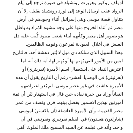
أدولف زوكور وهربرت روتشيلد في صورة ترجع إلى أيام
الرواد عقب ارسال الوعد إلى لورد روتشيلد بقليل- إلا أن
يتناول قصة موسى وبني إسرائيل أثناء وجودهم في أرض
مصر ثم أثناء الخروج منها على وجه مشوه المُراد به باطل
هو تصوير أهل مصر وكأنهم أبناء شعب منبوذ كُتب عليه ذل
العيش في أغلال العبودية لفرعون وقومه الظالمين.
وهذا السبيل الذي سلكه دي ميل لا يُثير دهشة أحد، فالتاريخ
ليس من الأمور التي يُهتم بها أو يُهتز لها، آية ذلك أنه لما
اعترض النقاد على استعمال اسم الأميرة (نفريتري) أو
(نفرتيتي) في الوصايا العشر- رغم أن التاريخ يقول أن هذه
الأميرة عاشت في غير عصر موسى- لم يُعر اعتراضهم
التفاتاً وزاد من حيرة نقاده حين قال في استهتار بَيّن أن ثمة
أميرتين بهذين الاسمين يفصل بينهما قرن ونصف من عمر
مصر القديمة. وأن الأميرة العاشقة (آن باكستر) لموسى
(شارلتون هستون) في الفيلم نفرتيري ونفرتيتي في آن
واحد. وأنه في فيلمه عن السيد المسيح ملك الملوك ألقى