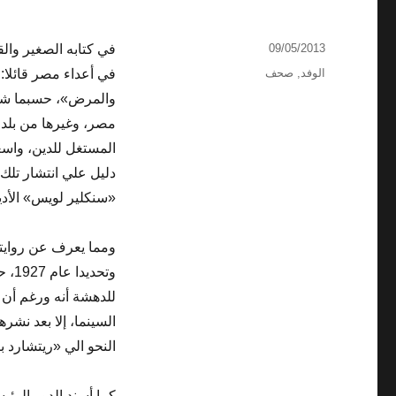
نُشرت
09/05/2013
في كتابه الصغير والق
في
التصنيفات
الوفد
,
صحف
في أعداء مصر قائلا: 
والمرض»، حسبما شاع 
مصر، وغيرها من بلدان
المستغل للدين، واسعة
دليل علي انتشار تلك 
«سنكلير لويس» الأديب 
ومما يعرف عن روايت
وتح
للدهشة أنه ورغم أن ت
النحو الي «ريتشارد 
كما أسند الدور الرئي