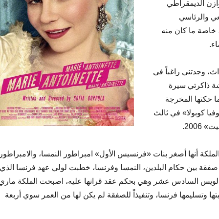
ازن الديمقراطي
عي والرئاسي
 خاصة ما كان منه
اء.
اث، وجدتني راغباً في
ة ذاكرتي سيرة
ا حكتها المخرجة
فيا كوبولا» في ثالث
 2006.
ملكة أنها أصغر بنات «فرنسيس الأول» امبراطور النمسا، والامبراطور
ي صفقة بين حكام البلدين، النمسا وفرنسا، خطبت لولي عهد فرنسا الذي
ك لويس السادس عشر وهي بحكم عقد قرانها عليه، اصبحت الملكة ماري
ا وتسليمها فرنسا، وتنفيذاً للصفقة لم يكن لها من العمر سوي أربعة