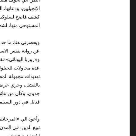
الإنجيليين، ودعاتها،
كشف فاضح لسلوكيات 
المستوحي منها، لشخص
ويحضرني هنا، ما حدث 
عن رواية بنفس الاسم
و«زوربا اليوناني» فق
عدة محاولات للحيلول
تهديدات مجهولة المصد
بالفشل، وجري عرض ا
جدوي، وكان من نتائج 
قنابل في دور السينم
وأعود الي «المرجانت
تبيع الدين، في المدن
الانجليزية «جان سيمو