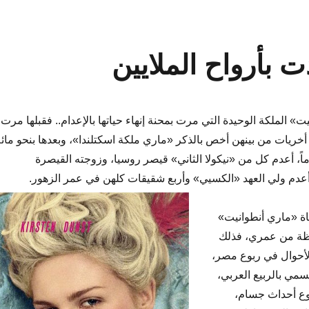
 بأرواح الملايين
 الملكة الوحيدة التي مرت بمحنة إنهاء حياتها بالإعدام.. فقبلها مرت
خريات من بينهن أخص بالذكر «ماري ملكة اسكتلندا»، وبعدها بنحو مائة
 أعدم كل من «نيكولا الثاني» قيصر روسيا، وزوجته القيصرة
عدم ولي العهد «الكسيي» وأربع شقيقات كلهن في عمر الزهور.
اة «ماري أنطوانيت»
حظة من عمري، فذلك
أحوال في ربوع مصر،
سمي بالربيع العربي،
وع أحداث جسام،