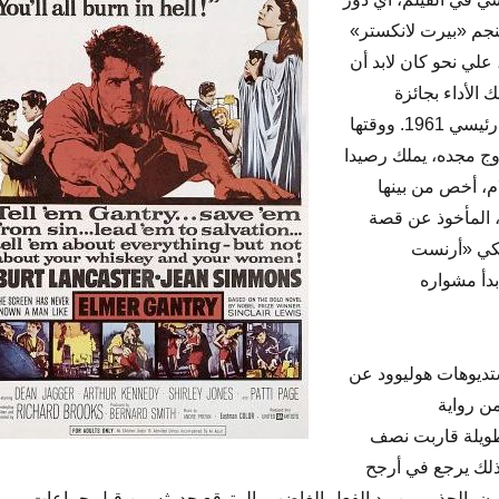
نجم «بيرت لانكستر»
 علي نحو كان لابد أن
ك الأداء بجائزة
أوسكار أفضل ممثل رئيسي 1961. ووقتها
وج مجده، يملك رصيدا
ام، أخص من بينها
، المأخوذ عن قصة
يكي «أرنست
بدأ مشواره
تديوهات هوليوود عن
ن رواية
طويلة قاربت نصف
ذلك يرجع في أرجح
ن بالحذر، من رد الفعل الغاضب، المتوقع حدوثه من قبل جماعات