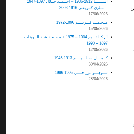
آســـيـــا 1912-1986 – أحــمــد جــلال 1897-1947
– مــاري كــويـنـي 1916-2003
ن
17/06/2026
مــحـمــد كـــريــــم 1896-1972
15/05/2026
أم كــلثـــوم 1904 – 1975 + مـحـمـد عبـد الــوهـاب
1897 – 1990
12/05/2026
كــمـــال ســلـــيــــم 1913-1945
30/04/2026
تـــوجـــو مزراحــــي 1905-1986
28/04/2026