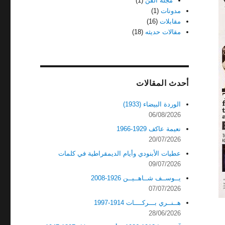
مجله الفن
(1)
مدونات
(1)
مقابلات
(16)
مقالات حديثه
(18)
أحدث المقالات
الوردة البيضاء (1933)
06/08/2026
نعيمة عاكف 1929-1966
20/07/2026
عطيات الأبنودي وأيام الديمقراطية في كلمات
09/07/2026
يــوســف شــاهــيــن 1926-2008
07/07/2026
هــنــري بـــركــــات 1914-1997
28/06/2026