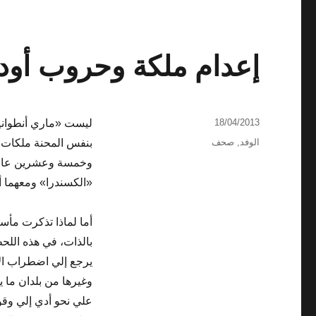
إعدام ملكة وحروب أودت
نُشرت
18/04/2013
ليست «ماري أنطوانيت»
في
التصنيفات
الوفد
,
صحف
بنفس المحنة ملكات أ
وخمسة وعشرين عاماً،
«الكسندرا» ومعهما أ
أما لماذا تذكرت مأس
بالذات، في هذه الل
يرجع إلي اضطراب ال
وغيرها من بلدان ما ي
علي نحو أدي إلي وق