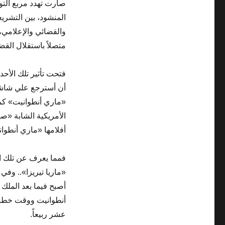
صارت تهدد مربع التو
المنشود، بين التشري
والقضائي والإعلامي،
متصلاً باستقلال القض
فتحت تأثير تلك الأحد
أن أسترجع علي شاش
«ماري أنطوانيت» كم
الأمريكية الشابة «صو
أفلامها «ماري أنطوانيت»
فمما يعرف عن تلك ال
«ماريا تيريزا».. وف
أصبح فيما بعد المل
أنطوانيت ووقت خطبته
عشر ربيعاً.