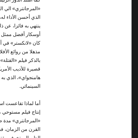
«المرجانتري» الي ال
الذي أحسن الأداء له،
ينتهي به فائزا، عن ذل
كان «لانكستر» في أ
مذهلا من روائع الأفل
بالذكر فيلم «القتلة»
قصيرة للأديب الأمر
هامنجواي»، الذي به 
السينمائي.
أما لماذا تقاعست اس
إنتاج فيلم مستوحي م
«المرجانتري» مدة 
القرن من الزمان، ف
الظن الي تخوف مقتر