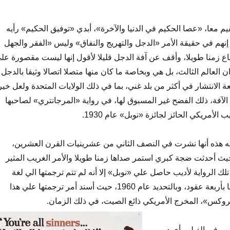
يم معا، «عصا الحكيم في الدنيا والآخرة»، أبدي «توفيق الحكيم» رأيه
إنهم في حقيقة الأمر «الدجل والتهريج والنفاق» وليس «الفقر والجهل
زمنا طويلا، وأقف عن آفة الدجل قليلا لأقول إنها ليست مقصورة عل
 العالم الثالث، بل هي وبخاصة ما كان منها متصلا اتصالا وثيقا بالدجل
 الانتشار في أكثر من بلد غني، بما في ذلك الولايات المتحدة ولعل خير
الآفة، ذلك الفضح غير المسبوق لها، في رواية «المرجانتري» لصاحبها
الأمريكي الحائز لجائزة «نوبل» عام 1930.
ه هذه أنها نشرت في النصف الثاني من عشرينيات القرن العشرين،
ديدا عام 1927، حيث أحدثت ضجة كبري استمر صداها زمنا طويلا والأمر الغريب المثير
لك الرواية لأديب حاصل علي «نوبل» إلا أنه لم تتم ترجمتها الي لغة
السينما، إلا بعد نشرها بأربعة عقود، وبالتحديد عام 1960، حيث أسند أمر ترجمتها علي هذا
بروكس»، المخرج الأمريكي ذائع الصيت، في ذلك الزمان.
سي في الفيلم، أي دور