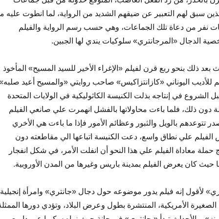
 الذين سبق لهم التعبير عن ضيقهم الشديد من الرواية، لما انطوت عليه م
نفر من دعاة تلك الجماعات، وهي حسب رسم الرواية والفيلم
ية الدجال «المرجانتري» سلوكيات يندي لها الجبين.
بعد ذلك بنحو ربع قرن لفيلم «الإغراء الأخير للسيد المسيح» المأخوذ
 للأديب اليوناني «كازانتزاكيس» صاحب روايتي «والمسيح أعيد صلبه»
بل الشروع في إنتاجه بذلت الكنيسة الكاثوليكية في الولايات المتحدة
ة دون ذلك، فلما باءت محاولاتها بالفشل انهمرت علي صانعي الفيلم
ر تتوعدهم بالويل والثبور وعظائم الأمور فإذا ما باءت هي الأخري
لفيلم علي نطاق واسع، دعت الكنيسة اتباعها الي مقاطعته دون
حملة معاداة الفيلم علي هذا النحو أن انفلت الأمر، في شكل انفجار
ا حيث كان يعرض الفيلم بمدينة باريس وغيرها من المدن الأوروبية.
ري» لأقول إنه فيلم يدور موضوعه حول دجال «جانتري» وامرأة إنجيلية
 الصغيرة الأمريكية، المنتشرة بطول وعرض البلاد، وتؤدي دورها الممثلة
نز»، والأحداث تبدأ «بجانتري» في حانة حيث نراه سكيرا عربيدا مع