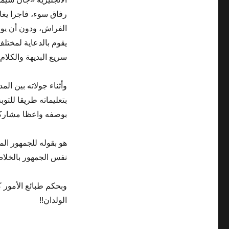
رفاق سوء، فاجرا يغا
الفراش، ودون أن يوق
يقوم بالدعاية لمختل
سريع البديهة والكلا
وأثناء جولاته بين الم
بتعليماته طريقا للت
بوصفه واعظا مشاركا ف
هو بقوله للجمهور الم
نفس الجمهور بالخلاص
وبحكم طبائع الأمور 
الولدان!!