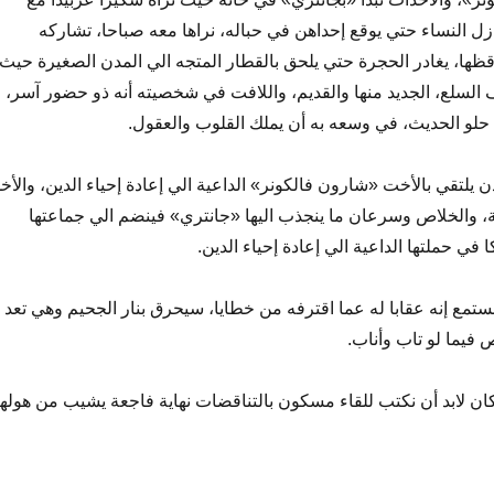
زل النساء حتي يوقع إحداهن في حباله، نراها معه صباحا، تشاركه
ظها، يغادر الحجرة حتي يلحق بالقطار المتجه الي المدن الصغيرة حيث
ف السلع، الجديد منها والقديم، واللافت في شخصيته أنه ذو حضور آسر،
م حلو الحديث، في وسعه به أن يملك القلوب والعقول.
دن يلتقي بالأخت «شارون فالكونر» الداعية الي إعادة إحياء الدين، والأخ
وبة، والخلاص وسرعان ما ينجذب اليها «جانتري» فينضم الي جماعتها
ي حملتها الداعية الي إعادة إحياء الدين.
ستمع إنه عقابا له عما اقترفه من خطايا، سيحرق بنار الجحيم وهي تعد
 فيما لو تاب وأناب.
كان لابد أن نكتب للقاء مسكون بالتناقضات نهاية فاجعة يشيب من هولها