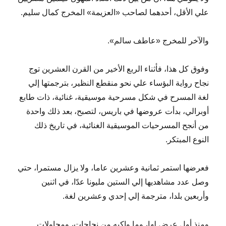
علي الأقل، أحدهما لصاحب «العزيمة» المخرج كمال سليم.
والآخر للمخرج «عاطف سالم».
وفوق كل هذا، فأثناء الربع الأخير من القرن العشرين توج
نجاح رواية البؤساء علي نحو منقطع النظير، بترجمتها إلي
لغة المسرح في شكل مسرحية موسيقية، غنائية، ذات طابع
أوبرالي، بدأت عروضها في باريس، لتصبح، بعد ذلك واحدة
من أنجح المسرحيات الموسيقية الغنائية، في تاريخ ذلك
النوع المبتكر.
فعرضها استمر ثمانية وعشرين عاما، ولا يزال مستمرا، حتي
وصل عدد مشاهديها إلي الستين مليونا عدّا، في اثنين
وأربعين بلدا، مترجمة إلي إحدي وعشرين لغة.
ومنذ أول عرض لها، وما واكبه من نجاحات، ومحاولات