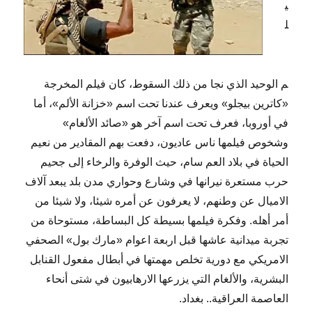
ي
ل
م الوحيد الذي نجا من ذلك السقوط، كان فيلم المخرجة
«كاترين بيجلو» ويعرف عندنا تحت اسم «خزانة الألم»، أما
في أوروبا، فعرف تحت اسم آخر هو «صائد الألغام»
وشخوص فيلمها ناس عاديون، دفعت بهم المقادير من نعيم
الحياة في بلاد العم سام، حيث الوفرة والرخاء إلى جحيم
حرب مستعرة نيرانها في وشارع وحواري مدن بلد يبعد آلاف
الاميال عن وطنهم، لا يعرفون عن أمره شيئا، ولا شيئا من
أمر أهله. وفكرة فيلمها بسيطة كل البساطة، مستوحاة من
تجربة ميدانية عاشها قبل اربعة اعوام «مارك بول» الصحفي
الامريكي مع دورية تخلص مهمتها في أبطال مفعول القنابل
البشرية، والألغام التي يزرعها الارهابيون في شتى أنحاء
العاصمة العراقية.. بغداد.