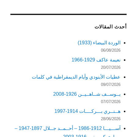
أحدث المقالات
الوردة البيضاء (1933)
06/08/2026
نعيمة عاكف 1929-1966
20/07/2026
عطيات الأبنودي وأيام الديمقراطية في كلمات
09/07/2026
يــوســف شــاهــيــن 1926-2008
07/07/2026
هــنــري بـــركــــات 1914-1997
28/06/2026
آســـيـــا 1912-1986 – أحــمــد جــلال 1897-1947 –
مــاري كــويـنـي 1916-2003