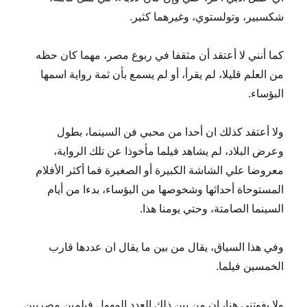
شكسبير، وتولستوي، وغيرهما كثير.
كما أنني لا أعتقد أن مثقفا في ربوع مصر، مهما كان حظه
من العلم قليلا، لم يقرأ، أو لم يسمع بأن ثمة رواية اسمها
البؤساء.
ولا أعتقد كذلك ان أحدا من محبي فن السينما، بطول
وعرض البلاد، لم يشاهد فيلما مأخوذا عن تلك الرواية،
معروضا علي الشاشة الكبيرة أو الصغيرة فما أكثر الأفلام
المستوحاة أحداثها وشخوصها من البؤساء، بدءا من أيام
السينما الصامتة، وحتي يومنا هذا.
وفي هذا السياق، يقال من بين ما يقال ان عددها قارب
الخمسين فيلما.
ولا يفوتني هنا، ان من بين ذلك العدد المهول فيلمين مصريين