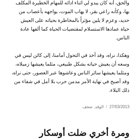
والحق، أنه كان يبدو لي اثناء ادائه للمهام الخطيرة المكلف
بها، وكأنه راعي بقر، لا يهاب الموت، يواجهه بأعصاب من
حديد، وعزم لا يلين مؤثراً بالمخاطرة بحياته على العيش
حياة عمادها الاستسلام لمقتضيات الحياة كما ألفها عادة
الناس.
وهكذا، نراه، وقد أخذ في التحول أمامنا، إلى كائن ليس في
وسعه أن يعيش حياته بشكل طبيعي، مثلما يعيشها زميلاه،
ومثلما يعيشها سائر الناس وعاشوها عبر العصور، حتى نراه،
وقد أصبح في نهاية الأمر مدمن حرب بلا أمل في شفاء من
ذلك البلاء.
نُشرت
التصنيفات
27/03/2013
الوفد
,
صحف
في
ومرة أخري ضلت أوسكار