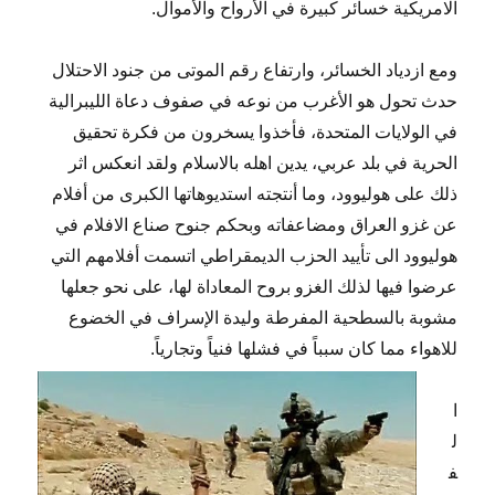
الامريكية خسائر كبيرة في الأرواح والأموال.
ومع ازدياد الخسائر، وارتفاع رقم الموتى من جنود الاحتلال
حدث تحول هو الأغرب من نوعه في صفوف دعاة الليبرالية
في الولايات المتحدة، فأخذوا يسخرون من فكرة تحقيق
الحرية في بلد عربي، يدين اهله بالاسلام ولقد انعكس اثر
ذلك على هوليوود، وما أنتجته استديوهاتها الكبرى من أفلام
عن غزو العراق ومضاعفاته وبحكم جنوح صناع الافلام في
هوليوود الى تأييد الحزب الديمقراطي اتسمت أفلامهم التي
عرضوا فيها لذلك الغزو بروح المعاداة لها، على نحو جعلها
مشوبة بالسطحية المفرطة وليدة الإسراف في الخضوع
للاهواء مما كان سبباً في فشلها فنياً وتجارياً.
ا
ل
ف