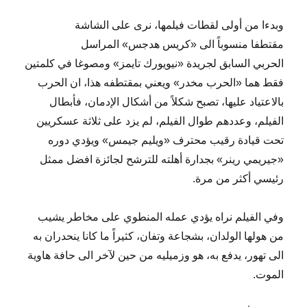
وبدءا من أولى لقطات فيلمها، نرى على الشاشة
مقتطفا منسوباً الى «كريس هدجس» المراسل
الحربي السابق لجريدة «نيويورك تايمز» ومصوغا في كلمتين
فقط هما «الحرب مخدر» ويعني بمقتطفه هذا، ان الحرب
بالاعتياد عليها، تصبح شكلاً من أشكال الإدمان، فأبطال
الفيلم، وعددهم طوال الفيلم، لم يزد على ثلاثة عسكريين
تحت قيادة رقيب محترف «ويليم جيمس» ويؤدي دوره
«جيريمي رينر» بجدارة أهلته للترشح لجائزة افضل ممثل
رئيسي أكثر من مرة.
وفي الفيلم نراه يؤدي عمله المنطوي على مخاطر يشيب
من هولها الولدان، بشجاعة وتفان، كثيراً ما كانا ينحدران به
الى تهور، يدفع به، هو وزميليه من حين لآخر الى حافة هاوية
الموت.