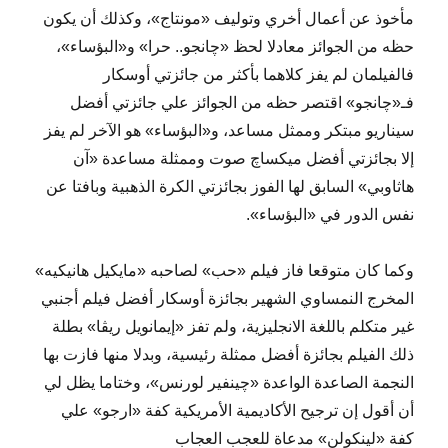
مأخوذ عن أعمال أخري وتوليف «مونتاج»، وكذلك أن يكون
حظه من الجوائز معادلا لحظ «چانجو.. حرا» و«البؤساء»،
فالفيلمان لم يفز كلاهما بأكثر من جائزتي أوسكار
فـ«چانجو» اقتصر حظه من الجوائز علي جائزتي أفضل
سيناريو مبتكر وممثل مساعد، و«البؤساء» هو الآخر لم يفز
إلا بجائزتي أفضل ميكساچ صوت وممثلة مساعدة «آن
هاثاوبي» السابق لها الفوز بجائزتي الكرة الذهبية وبافتا عن
نفس الدور في «البؤساء».
وكما كان متوقعا فاز فيلم «حب» لصاحبه «مايكيل هانيكيه»
المخرج النمساوي الشهير بجائزة أوسكار أفضل فيلم أجنبي
غير متكلم باللغة الانجليزية، ولم تفز «إيمانويل ريڤا» بطلة
ذلك الفيلم بجائزة أفضل ممثلة رئيسية، وبدلا منها فازت بها
النجمة الصاعدة الواعدة «چينفير لورنس»، وختاما يظل لي
أن أقول إن ترجيح الأكاديمية الأمريكية كفة «ارجو» علي
كفة «لينكولن» مدعاة للعجب العجاب