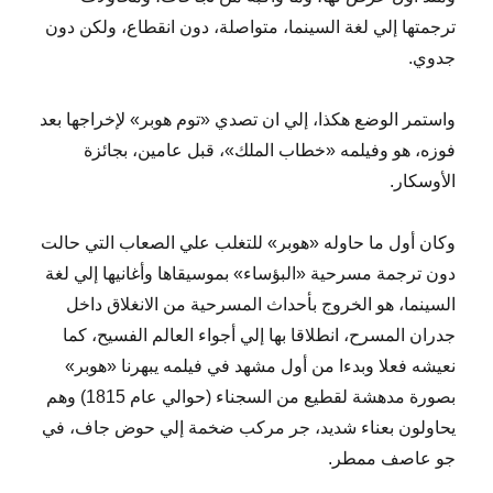
ترجمتها إلي لغة السينما، متواصلة، دون انقطاع، ولكن دون
جدوي.
واستمر الوضع هكذا، إلي ان تصدي «توم هوبر» لإخراجها بعد
فوزه، هو وفيلمه «خطاب الملك»، قبل عامين، بجائزة
الأوسكار.
وكان أول ما حاوله «هوبر» للتغلب علي الصعاب التي حالت
دون ترجمة مسرحية «البؤساء» بموسيقاها وأغانيها إلي لغة
السينما، هو الخروج بأحداث المسرحية من الانغلاق داخل
جدران المسرح، انطلاقا بها إلي أجواء العالم الفسيح، كما
نعيشه فعلا وبدءا من أول مشهد في فيلمه يبهرنا «هوبر»
بصورة مدهشة لقطيع من السجناء (حوالي عام 1815) وهم
يحاولون بعناء شديد، جر مركب ضخمة إلي حوض جاف، في
جو عاصف ممطر.