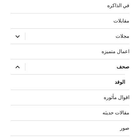
في الذاكره
مقابلات
توسيع
مجلات
القائمة
الفرعية
اعمال متميزه
توسيع
صحف
القائمة
الفرعية
الوفد
اقوال مأثوره
مقالات حديثه
صور