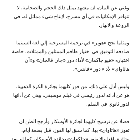
وغني عن البيان، ان مشهد بمثل ذلك الحجم والضخامة، لا
تتوافر الإمكانيات في أي مسرح، لإنتاج شيء مماثل له، في
الروعة والابهار.
ومثلما نجح «هوبر» في ترجمة المسرحية إلي لغة السينما
صادفه التوفيق في اختيار طاقم الممثلين والممثلات، خاصة
اختياره «هيو جاكمان» لأداء دور «جان ڤالجان» و«آن
هاثاواي» لأداء دور «فانتين».
وليس أدل علي ذلك، من فوز كليهما بجائزة الكرة الذهبية،
هو عن أدائه لدور رئيسي في فيلم موسيقي، وهي عن أدائها
لدور ثانوي في الفيلم.
فضلا عن ترشيح كليهما لجائزة الأوسكار وأرجح الظن ان
تفوز «هاثاواي» بها، كما سبق لها الفوز، قبل بضعة أيام،
بجائزة بافتا والا يفوز «جاكمان» بجائزة الأوسكار، كما لم يفز