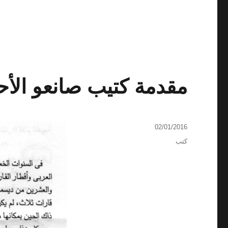
مقدمة كتيب صانعو الأح
نُشرت
02/01/2016
في
التصنيفات
كتب