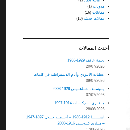
مجله الفن
(1)
مدونات
(1)
مقابلات
(16)
مقالات حديثه
(18)
أحدث المقالات
نعيمة عاكف 1929-1966
20/07/2026
عطيات الأبنودي وأيام الديمقراطية في كلمات
09/07/2026
يــوســف شــاهــيــن 1926-2008
07/07/2026
هــنــري بـــركــــات 1914-1997
28/06/2026
آســـيـــا 1912-1986 – أحــمــد جــلال 1897-1947
– مــاري كــويـنـي 1916-2003
17/06/2026