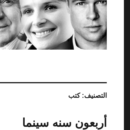
التصنيف:
كتب
أربعون سنه سينما