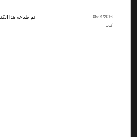
نُشرت
05/01/2016
تم طباعه هذا الكتاب ٢٠٠٣ بمناسبه مرور ٤٠ سنه من حياه مصطفي درويش
في
التصنيفات
كتب