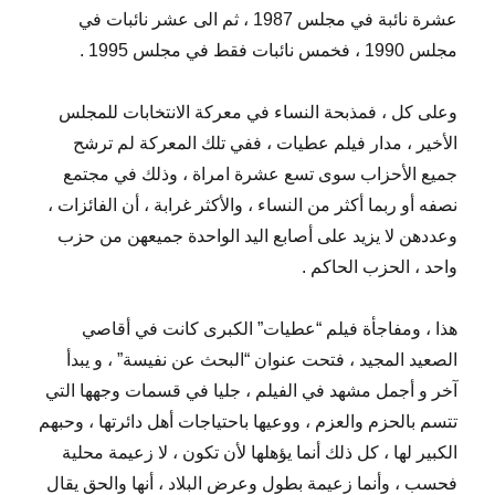
عشرة نائبة في مجلس 1987 ، ثم الى عشر نائبات في
مجلس 1990 ، فخمس نائبات فقط في مجلس 1995 .
وعلى كل ، فمذبحة النساء في معركة الانتخابات للمجلس
الأخير ، مدار فيلم عطيات ، ففي تلك المعركة لم ترشح
جميع الأحزاب سوى تسع عشرة امراة ، وذلك في مجتمع
نصفه أو ربما أكثر من النساء ، والأكثر غرابة ، أن الفائزات ،
وعددهن لا يزيد على أصابع اليد الواحدة جميعهن من حزب
واحد ، الحزب الحاكم .
هذا ، ومفاجأة فيلم “عطيات” الكبرى كانت في أقاصي
الصعيد المجيد ، فتحت عنوان “البحث عن نفيسة” ، و يبدأ
آخر و أجمل مشهد في الفيلم ، جليا في قسمات وجهها التي
تتسم بالحزم والعزم ، ووعيها باحتياجات أهل دائرتها ، وحبهم
الكبير لها ، كل ذلك أنما يؤهلها لأن تكون ، لا زعيمة محلية
فحسب ، وأنما زعيمة بطول وعرض البلاد ، أنها والحق يقال