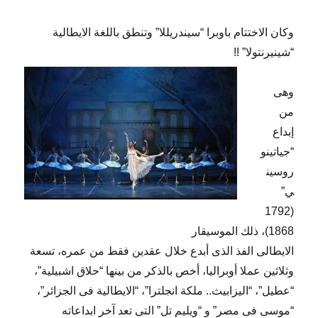
وكان الاختتام باوبرا “سيندريللا” وتنطق باللغة الايطالية
“شينيرنتولا” !!
وهى
من
إبداع
“جياتينو
روسين
ي”
(1792
1868)، ذلك الموسيقار
الايطالى الفذ الذى أبدع خلال عقدين فقط من عمره، تسعة
وثلاثين عملا أوبراليا، أخص بالذكر من بينها “حلاق اشبيلية”،
“عطيل”، “اليزابيث.. ملكة انجلترا”، “الايطالية فى الجزائر”،
“موسى فى مصر” و “ويليم تل” التى تعد آخر ابداعاته