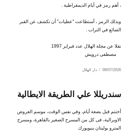
، أهم رمز في أيام الديمقراطية .
وبذلك الرمز ، أستطاعت “عطيات” أن تكشف عن القبر
الضائع في التراب .
نقلا عن مجلة الهلال عدد فبراير 1997
مصطفى درويش
نُشرت
التصنيفات
09/07/2026
دار الهلال
في
سندريللا علي الطريقة الايطالية
أختتم قبل بضعة أيام، وفي نفس الوقت، موسم العروض
الاوبرالية، فى كل من المسرح الصغير بالقاهرة، ومسرح
المترو بوليتان بنيويورك