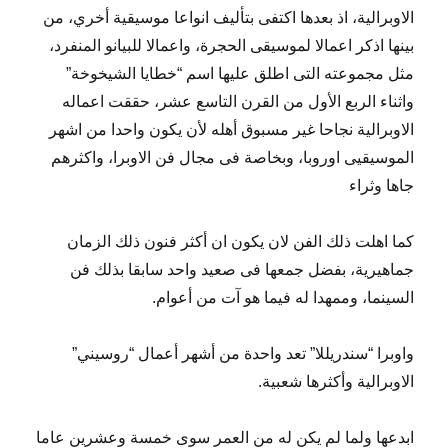
الاوبرالية، اذ بعدها اكتفى بتأليف انواعا موسيقية أخري، من
بينها اذكر اعمالا لموسيقى الحجرة، واعمالا للبيانو المنفرد،
مثل مجموعته التى اطلق عليها اسم “خطايا الشيخوخة”
واثناء الربع الأول من القرن التاسع عشر، حققت اعماله
الاوبرالية نجاحا غير مسبوق أهله لأن يكون واحدا من اشهر
الموسيقيى اوروبا، وبخاصة فى مجال فن الاوبرا، واكثرهم
جاها وثراء
كما اهلت ذلك الفن لان يكون ان أكثر فنون ذلك الزمان
جماهيرية، بفضل جمعها فى صعيد واحد سابقا بذلك فن
السينما، وممهدا له فيما هو آت من أعوام.
واوبرا “سندريللا” تعد واحدة من أشهر أعمال “روسيني”
الاوبرالية وأكثرها شعبية.
ابدعها ولما لم يكن له من العمر سوى خمسة وعشرين عاما