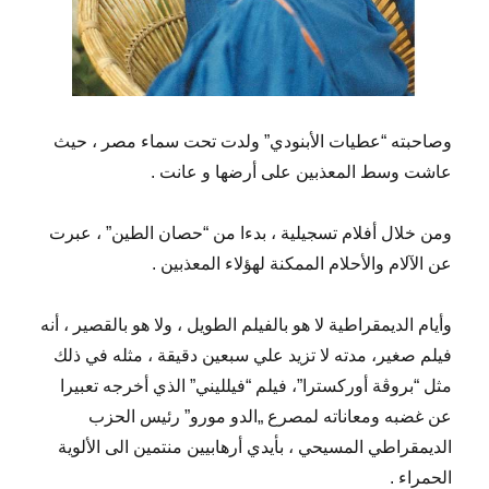
وصاحبته “عطيات الأبنودي” ولدت تحت سماء مصر ، حيث
عاشت وسط المعذبين على أرضها و عانت .
ومن خلال أفلام تسجيلية ، بدءا من “حصان الطين” ، عبرت
عن الآلام والأحلام الممكنة لهؤلاء المعذبين .
وأيام الديمقراطية لا هو بالفيلم الطويل ، ولا هو بالقصير ، أنه
فيلم صغير، مدته لا تزيد علي سبعين دقيقة ، مثله في ذلك
مثل “بروڨة أوركسترا”، فيلم “فيلليني” الذي أخرجه تعبيرا
عن غضبه ومعاناته لمصرع „الدو مورو” رئيس الحزب
الديمقراطي المسيحي ، بأيدي أرهابيين منتمين الى الألوية
الحمراء .