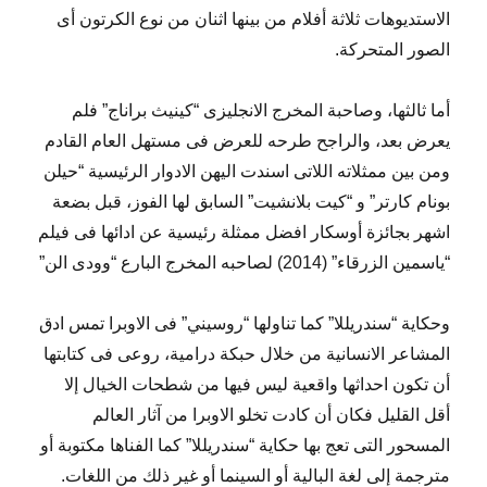
الاستديوهات ثلاثة أفلام من بينها اثنان من نوع الكرتون أى
الصور المتحركة.
أما ثالثها، وصاحبة المخرج الانجليزى “كينيث براناج” فلم
يعرض بعد، والراجح طرحه للعرض فى مستهل العام القادم
ومن بين ممثلاته اللاتى اسندت اليهن الادوار الرئيسية “حيلن
بونام كارتر” و “كيت بلانشيت” السابق لها الفوز، قبل بضعة
اشهر بجائزة أوسكار افضل ممثلة رئيسية عن ادائها فى فيلم
“ياسمين الزرقاء” (2014) لصاحبه المخرج البارع “وودى الن”
وحكاية “سندريللا” كما تناولها “روسيني” فى الاوبرا تمس ادق
المشاعر الانسانية من خلال حبكة درامية، روعى فى كتابتها
أن تكون احداثها واقعية ليس فيها من شطحات الخيال إلا
أقل القليل فكان أن كادت تخلو الاوبرا من آثار العالم
المسحور التى تعج بها حكاية “سندريللا” كما الفناها مكتوبة أو
مترجمة إلى لغة البالية أو السينما أو غير ذلك من اللغات.