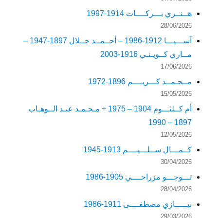
هــنــري بـــركــــات 1914-1997
28/06/2026
آســـيـــا 1912-1986 – أحــمــد جــلال 1897-1947 –
مــاري كــويـنـي 1916-2003
17/06/2026
مــحـمــد كـــريــــم 1896-1972
15/05/2026
أم كــلثـــوم 1904 – 1975 + مـحـمـد عبـد الــوهـاب
1897 – 1990
12/05/2026
كــمـــال ســلـــيــــم 1913-1945
30/04/2026
تـــوجـــو مزراحــــي 1905-1986
28/04/2026
نيـــــازي مصطفــــى 1911-1986
29/03/2026