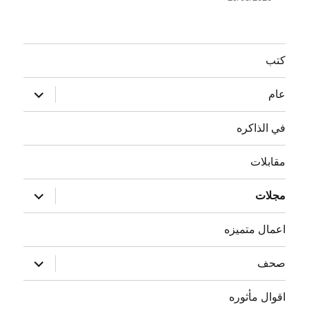
كتب
توسيع
عام
القائمة
الفرعية
في الذاكره
مقابلات
توسيع
مجلات
القائمة
الفرعية
اعمال متميزه
توسيع
صحف
القائمة
الفرعية
اقوال مأثوره