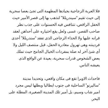
فلا العربة الزجاجية بجيادها المطهمة التى تجئ بعصا سحرية
إلى حيث تقيم “سيندريللا” لتذهب بها إلى قصر الأمير حيث
الحفل الراقص، تتنافس فيه الحسنوات على جذب نظر
صاحب القصر، عسى ولعل يقع اختياره على أحداهن لعقد
قرانه عليها ولا الحذاء الزجاجى الذى تفقد “سندريللا” أحدى
فردينته وهى تهرول مغادرة الحفل، قبل منتصف الليل ولا
أى شئ آخر له صلة بمفردات الخيال الجامح حيث تملك
بعض الشخوص قدرات سحرية، بعيدة عن الواقع الذى
يعيشه الناس.
فاحداث الاوبرا تقع فى مكان واقعي، وتحديدا مدينة
“ساليرنو” الساحلية فى جنوب ايطاليا وبطلها ليس مجرد
امير شاب وسيم، بل أمير تلك المدينة الصغيرة، المطلة على
البحر.