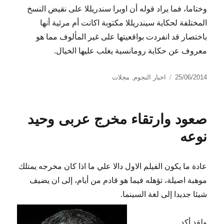
وختاما، فما يراد قوله أن اوبرا سندريللا على نقيض النسخ
المختلفة لحكاية سيندريللا مكتوبة اكانت أم مرئية أنها
باختصار قد انفردت بواقعيتها على غير المألوف مما هو
معروف عن حكاية رومانسية يغلب عليها الخيال.
نُشرت
التصنيفات
25/06/2014
اخبار النجوم
,
مجلات
في
صعود وارتقاء مخرج عربى وحيد
نوعه
عادة ما يكون الفيلم الاول دالا علي ما اذا كان مخرجه يمتلك
موهبة اصيلة، تؤهله فيما هو قادم من أيام، إلى ان يضيف
شيئا جديدا إلى لغة السينما.
ولقد أكد