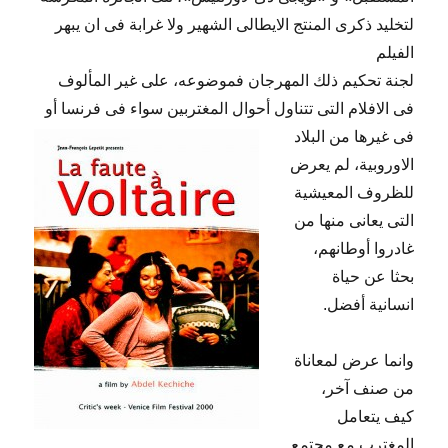
لتخليد ذكرى المنتج الايطالى الشهير ولا غرابة فى ان يبهر
الفيلم
لجنة تحكيم ذلك المهرجان فموضوعه، على غير المألوف
فى الافلام التى تتناول أحوال المغتربين سواء فى فرنسا أو
فى غيرها من البلاد
الاوروبية، لم يعرض
للظروف المعيشية
التى يعانى منها من
غادروا أوطانهم،
بحثا عن حياة
انسانية أفضل.
وانما عرض لمعاناة
من صنف آخر،
كيف يتعامل
المغترب مع مجتمع