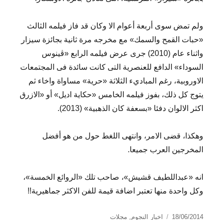
ولم تمض سوى أربعة أعوام الا وكان قد فاز فيلمه الثالث
«حبات القمح والسمك» مع مخرجه مرة ثانية بجائزة سيزار
واثناء عام (2010) جرى عرض فيلمه الرابع «ڤينوس
السوداء» الدافع للعنصرية التى كانت سائدة فى المجتمعات
الاوروبية، رغم المباديء الثلاثة «حرية» مساواة واخاء ثم
يتوج كل ذلك، بفوز فيلمه الخامس «حكاية اديل» أو «الازرق
اكثر الالوان دفئا «بسعفة كان الذهبية» (2013).
وهكذا، قضى الامر، وانتهى اللغط حول من هو أفضل
المخرجين العرب جميعا.
انه «عبداللطيف قشيش»، صاحب تلك «الروائع الخمسة»،
وكل واحدة منها تعتبر اضافة قيمة للفن الاكثر جماهيرية!!
نُشرت
التصنيفات
18/06/2014
اخبار النجوم
,
مجلات