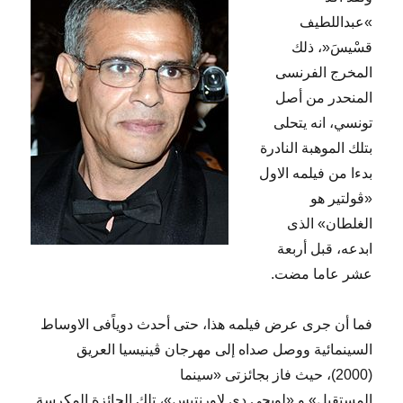
»عبداللطيف
قسْيسَ«، ذلك
المخرج الفرنسى
المنحدر من أصل
تونسي، انه يتحلى
بتلك الموهبة النادرة
بدءا من فيلمه الاول
«ڤولتير هو
الغلطان» الذى
ابدعه، قبل أربعة
عشر عاما مضت.
فما أن جرى عرض فيلمه هذا، حتى أحدث دوياًفى الاوساط
السينمائية ووصل صداه إلى مهرجان ڤينيسيا العريق
(2000)، حيث فاز بجائزتى «سينما
المستقبل» و «لويجى دى لاورنتيس»، تلك الجائزة المكرسة