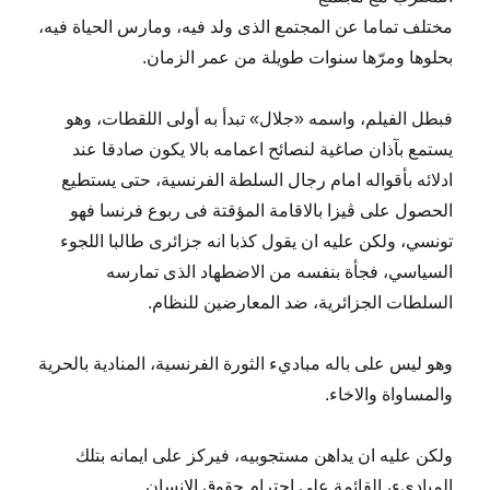
مختلف تماما عن المجتمع الذى ولد فيه، ومارس الحياة فيه،
بحلوها ومرّها سنوات طويلة من عمر الزمان.
فبطل الفيلم، واسمه «جلال» تبدأ به أولى اللقطات، وهو
يستمع بآذان صاغية لنصائح اعمامه بالا يكون صادقا عند
ادلائه بأقواله امام رجال السلطة الفرنسية، حتى يستطيع
الحصول على ڤيزا بالاقامة المؤقتة فى ربوع فرنسا فهو
تونسي، ولكن عليه ان يقول كذبا انه جزائرى طالبا اللجوء
السياسي، فجأة بنفسه من الاضطهاد الذى تمارسه
السلطات الجزائرية، ضد المعارضين للنظام.
وهو ليس على باله مباديء الثورة الفرنسية، المنادية بالحرية
والمساواة والاخاء.
ولكن عليه ان يداهن مستجوبيه، فيركز على ايمانه بتلك
المباديء، القائمة على احترام حقوق الانسان.