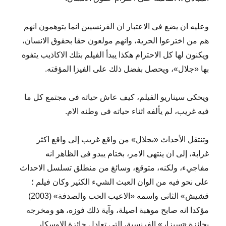
وعليه ان يضع فى الاعتبار ان الفرنسيين انما يتوهمون انهم
هم من اخترعوا الحرية، وانهم مولعون حقا بحقوق الانسان،
ويكنون لها كل الاحترام هكذا يبدأ الفيلم بتلك الاكاذيب يتفوه
بها «جلال»، ويحصل بفضل ذلك على الفيزا المؤقته.
ويحكى سيناريو الفيلم، كيف عاش حياته فى مجتمع كل ما
فيه غريب، لم يألفه اثناء حياته فى وطنه الام.
وتنتقل الأحداث «بجلال» من واقع غريب إلى واقع اكثر
غرابة، إلى ان ينتهى الامر، بختام يبدو فى الظاهر انه
مفاجيء، ولكنه، متوقع، وسائغ من منطلق تسلسل الاحداث
على نحو فيه من الوان العبث الشيء الكثير وكان فيلم ؛
قشيش» الثانى واسمه «الاعيب الحب والصدفة» (2003)
مؤكدا انه صابح موهبة اصيلة، وآية ذلك فوزه، هو ومخرجه
بجائزة «سيزار» الفرنسية، التى تعادل جائزة الاوسكار.