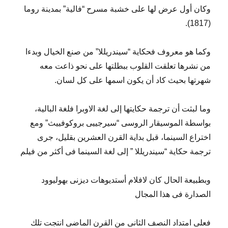
وكان أول عرض لها على خشبة مسرح “فالية” بمدينة روما
(1817).
وكما هو معروف فحكاية “سيندريللا” من صنع الخيال وبدءا
من نشرها تعلقت القلوب ببطلتها على نحو ذاعت معه
شهرتها بحيث كاد أن يكون اسمها على كل لسان.
وما لبثت أن ترجمة حكايتها إلى لغة الاوبرا فلغة البالية،
بواسطة الموسيقار الروسى “سيرجييى بروكوفييث” ومع
اختراع السينما، قبل بداية القرن العشرين بقليل، جرى
ترجمة حكاية “سيندريللا ” إلى لغة السينما فى أكثر من فيلم
وبطبيعة الحال كان لافلام أستديوهات ديزنى بهوليوود
الصدارة فى هذا المجال
فعلى امتداد النصف الثانى من القرن الماضى انتجت تلك