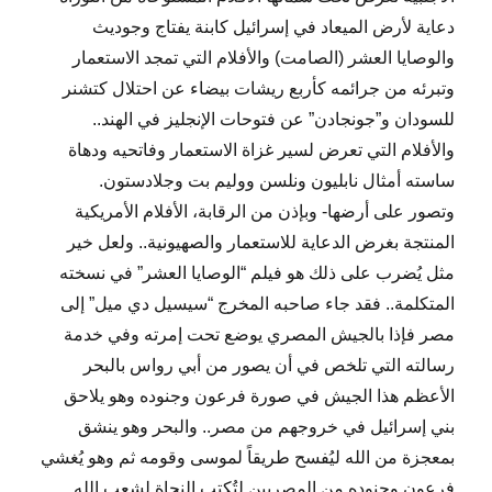
دعاية لأرض الميعاد في إسرائيل كابنة يفتاج وجوديث
والوصايا العشر (الصامت) والأفلام التي تمجد الاستعمار
وتبرئه من جرائمه كأربع ريشات بيضاء عن احتلال كتشنر
للسودان و”جونجادن” عن فتوحات الإنجليز في الهند..
والأفلام التي تعرض لسير غزاة الاستعمار وفاتحيه ودهاة
ساسته أمثال نابليون ونلسن ووليم بت وجلادستون.
وتصور على أرضها- وبإذن من الرقابة، الأفلام الأمريكية
المنتجة بغرض الدعاية للاستعمار والصهيونية.. ولعل خير
مثل يُضرب على ذلك هو فيلم “الوصايا العشر” في نسخته
المتكلمة.. فقد جاء صاحبه المخرج “سيسيل دي ميل” إلى
مصر فإذا بالجيش المصري يوضع تحت إمرته وفي خدمة
رسالته التي تلخص في أن يصور من أبي رواس بالبحر
الأعظم هذا الجيش في صورة فرعون وجنوده وهو يلاحق
بني إسرائيل في خروجهم من مصر.. والبحر وهو ينشق
بمعجزة من الله ليُفسح طريقاً لموسى وقومه ثم وهو يُغشي
فرعون وجنوده من المصريين لتُكتب النجاة لشعب الله