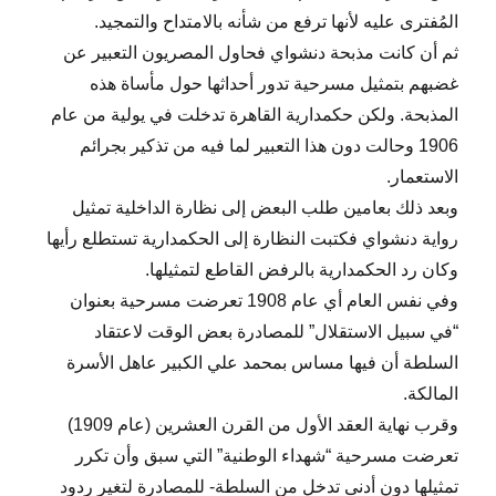
المُفترى عليه لأنها ترفع من شأنه بالامتداح والتمجيد.
ثم أن كانت مذبحة دنشواي فحاول المصريون التعبير عن
غضبهم بتمثيل مسرحية تدور أحداثها حول مأساة هذه
المذبحة. ولكن حكمدارية القاهرة تدخلت في يولية من عام
1906 وحالت دون هذا التعبير لما فيه من تذكير بجرائم
الاستعمار.
وبعد ذلك بعامين طلب البعض إلى نظارة الداخلية تمثيل
رواية دنشواي فكتبت النظارة إلى الحكمدارية تستطلع رأيها
وكان رد الحكمدارية بالرفض القاطع لتمثيلها.
وفي نفس العام أي عام 1908 تعرضت مسرحية بعنوان
“في سبيل الاستقلال” للمصادرة بعض الوقت لاعتقاد
السلطة أن فيها مساس بمحمد علي الكبير عاهل الأسرة
المالكة.
وقرب نهاية العقد الأول من القرن العشرين (عام 1909)
تعرضت مسرحية “شهداء الوطنية” التي سبق وأن تكرر
تمثيلها دون أدنى تدخل من السلطة- للمصادرة لتغير ردود