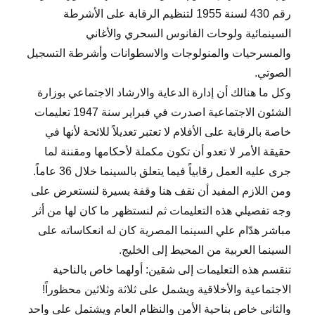
رقم 430 لسنة 1955 لتنظيم الرقابة على الأشرطة
السينمائية ولوحات الفانوس السحري والأغاني
والمسرحيات والمنولوجات والاسطوانات وأشرطة التسجيل
الصوتي.
وكل ما هنالك أن إدارة الدعاية والارشاد الاجتماعي بوزارة
الشئون الاجتماعية اصدرت في فبراير سنة 1947 تعليمات
خاصة بالرقابة على الأفلام لا تعتبر تعديلاً للائحة لأنها في
حقيقة الأمر لا تعدو أن تكون مكملة لأحكامها ومقننة لما
جرى عليه العمل رقابياً فيما يتعلق بالسينما خلال 36 عاماً.
ومن اللازم المفيد أن نقف هنا وقفة يسيرة لنستعرض على
وجه تفصيلي هذه التعليمات ثم لنستظهر ما كان لها من أثر
مباشر هدّام علي السينما المصرية كان له انعكاساته على
السينما العربية من المحيط إلى الخليج.
تنقسم هذه التعليمات إلى شقين: أولهما خاص بالناحية
الاجتماعية والأخلاقية ويشمل على ثلاثة وثلاثين محظوراً!
والثاني خاص بناحية الأمن والنظام العام ويشتمل على واحد