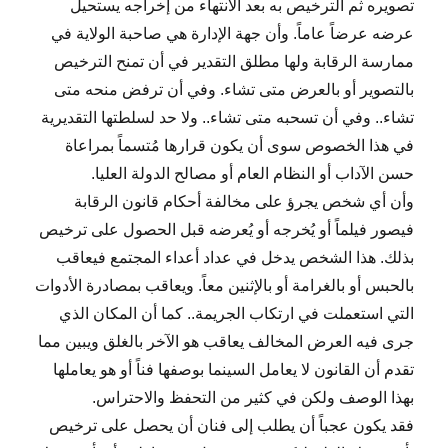
تصويره ثم الترخيص به بعد الانتهاء من إخراجه يستحيل
عرضه عرضاً عاماً. وأن جهة الإدارة هي صاحبة الولاية في
ممارسة الرقابة ولها مطلق التقدير في أن تمنح الترخيص
بالتصوير أو بالعرض متى تشاء. وفي أن ترفض منحه متى
تشاء.. وفي أن تسحبه متى تشاء.. ولا حد لسلطتها التقديرية
في هذا الخصوص سوى أن يكون قرارها مُتسماً بمراعاة
حسن الآداب أو النظام العام أو مصالح الدولة العليا.
وأن أي شخص يجرؤ على مخالفة أحكام قانون الرقابة
فيصور فيلماً أو يُخرجه أو يُعرضه قبل الحصول على ترخيص
بذلك. هذا الشخص يدخل في عداد أعداء المجتمع فيعاقب
بالحبس أو بالغرامة أو بالإثنين معاً. ويعاقب بمصادرة الأدوات
التي استعملت في ارتكاب الجريمة.. كما أن المكان الذي
جرى فيه العرض المخالف يعاقب هو الآخر بالغلق ويبين مما
تقدم أن القانون لا يعامل السينما بوصفها فناً أو هو يعاملها
بهذا الوصف ولكن في كثير من التحفظ والاحتراس.
فقد يكون عجباً أن يطلب إلى فنان أن يحصل على ترخيص