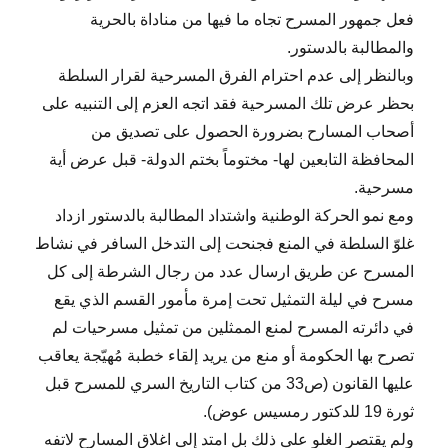
فعل جمهور المسرح تجاه ما فيها من مناداة بالحرية
والمطالبة بالدستور.
وبالنظر إلى عدم احترام الفرق المسرحية لقرار السلطة
بحظر عرض تلك المسرحية فقد اتجه العزم إلى التنبيه على
أصحاب المسارح بضرورة الحصول على تصديق من
المحافظة التابعين لها- مختوماً بختم الدولة- قبل عرض أية
مسرحية.
ومع نمو الحركة الوطنية واشتداد المطالبة بالدستور ازداد
غلوّ السلطة في المنع فجنحت إلى التدخل السافر في نشاط
المسرح عن طريق ارسال عدد من رجال الشرطة إلى كل
مسرح في ليلة التمثيل تحت إمرة مأمور القسم الذي يقع
في دائرته المسرح لمنع الممثلين من تمثيل مسرحيات لم
تصرح بها الحكومة أو منع من يريد إلقاء خطبة مُهيّجة يعاقب
عليها القانون (ص33 من كتاب التاريخ السري للمسرح قبل
ثورة 19 للدكتور رمسيس عوض).
ولم يقتصر الغلو على ذلك بل امتد إلى اغلاق المسارح لاتفه