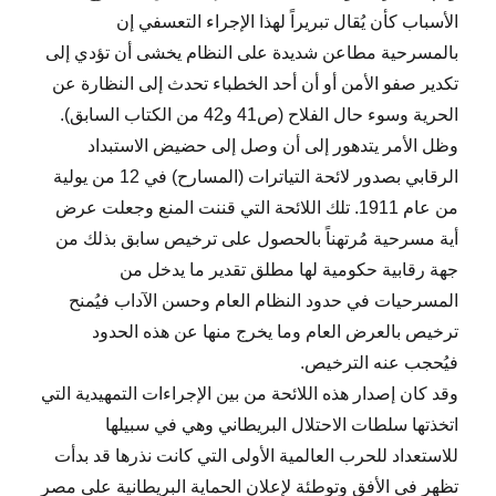
الأسباب كأن يُقال تبريراً لهذا الإجراء التعسفي إن
بالمسرحية مطاعن شديدة على النظام يخشى أن تؤدي إلى
تكدير صفو الأمن أو أن أحد الخطباء تحدث إلى النظارة عن
الحرية وسوء حال الفلاح (ص41 و42 من الكتاب السابق).
وظل الأمر يتدهور إلى أن وصل إلى حضيض الاستبداد
الرقابي بصدور لائحة التياترات (المسارح) في 12 من يولية
من عام 1911. تلك اللائحة التي قننت المنع وجعلت عرض
أية مسرحية مُرتهناً بالحصول على ترخيص سابق بذلك من
جهة رقابية حكومية لها مطلق تقدير ما يدخل من
المسرحيات في حدود النظام العام وحسن الآداب فيُمنح
ترخيص بالعرض العام وما يخرج منها عن هذه الحدود
فيُحجب عنه الترخيص.
وقد كان إصدار هذه اللائحة من بين الإجراءات التمهيدية التي
اتخذتها سلطات الاحتلال البريطاني وهي في سبيلها
للاستعداد للحرب العالمية الأولى التي كانت نذرها قد بدأت
تظهر في الأفق وتوطئة لإعلان الحماية البريطانية على مصر