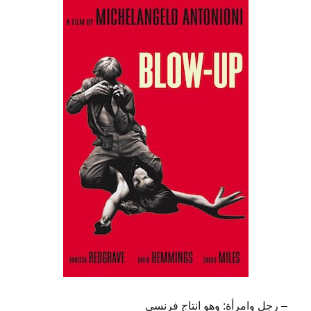
– رجل وامرأة: وهو انتاج فرنسي