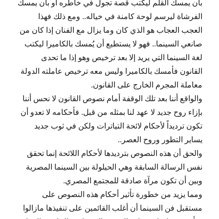
بأن يمسك القلم ليكتب قصة تجول في خاطره أو بأن يمسك
الفرشاة ليرسم لوحة كامنة في خياله.. ومع ذلك فهذا
العجب العجاب هو الذي كان وما يزال مع الفنان إذا كان من
صانعي السينما.. فهو لا يستطيع أن يُمسك بالكاميرا ليكتب
لغة السينما التي يريد إلا بعد ترخيص وهو إذا ما تحدى
القانون فأمسك بالكاميرا وليس معه ترخيص عاملته الدولة
معاملة المجرم الخارج على القانون.
والواقع أننا بعد تلك الوقفة أمام نصوص القانون لا نحس أننا
بإزاء روح جديد لا عهد لنا بمثله من قبل. فأحكامه لا تعدو أن
تكون ترديداً لأحكام لائحة التياترات ولكن في ثوب جديد
يساير التطور وروح العصر..
والحق أن هذه النصوص بترديدها لأحكام اللائحة إنما تحقق
نفس الرسالة السابقة وهي الحيلولة بين السينما المصرية
وبين أن تكون مرآة صادقة للمجتمع المصري.
ومما يزيد من خطورة تأثير أحكام هذه النصوص على
مستقبل فن السينما أن أغلب القائمين على تنفيذها مازالوا