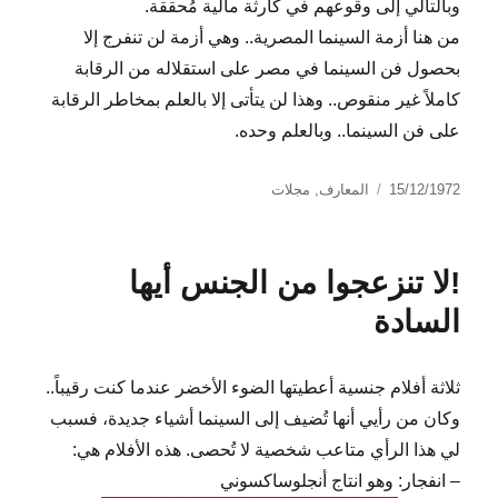
وبالتالي إلى وقوعهم في كارثة مالية مُحققة.
من هنا أزمة السينما المصرية.. وهي أزمة لن تنفرج إلا
بحصول فن السينما في مصر على استقلاله من الرقابة
كاملاً غير منقوص.. وهذا لن يتأتى إلا بالعلم بمخاطر الرقابة
على فن السينما.. وبالعلم وحده.
نُشرت
التصنيفات
15/12/1972
المعارف
,
مجلات
في
!لا تنزعجوا من الجنس أيها
السادة
ثلاثة أفلام جنسية أعطيتها الضوء الأخضر عندما كنت رقيباً..
وكان من رأيي أنها تُضيف إلى السينما أشياء جديدة، فسبب
لي هذا الرأي متاعب شخصية لا تُحصى. هذه الأفلام هي:
– انفجار: وهو انتاج أنجلوساكسوني