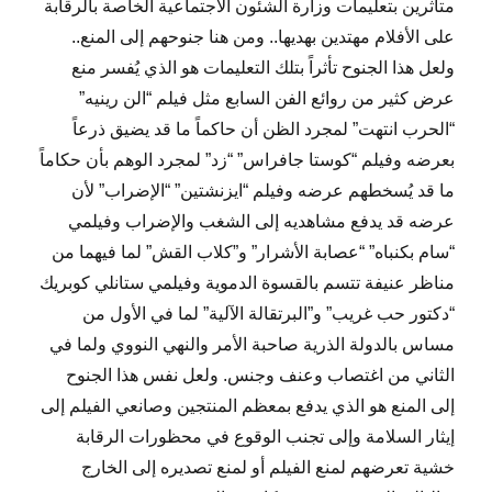
متأثرين بتعليمات وزارة الشئون الاجتماعية الخاصة بالرقابة
على الأفلام مهتدين بهديها.. ومن هنا جنوحهم إلى المنع..
ولعل هذا الجنوح تأثراً بتلك التعليمات هو الذي يُفسر منع
عرض كثير من روائع الفن السابع مثل فيلم “الن رينيه”
“الحرب انتهت” لمجرد الظن أن حاكماً ما قد يضيق ذرعاً
بعرضه وفيلم “كوستا جافراس” “زد” لمجرد الوهم بأن حكاماً
ما قد يُسخطهم عرضه وفيلم “ايزنشتين” “الإضراب” لأن
عرضه قد يدفع مشاهديه إلى الشغب والإضراب وفيلمي
“سام بكنباه” “عصابة الأشرار” و”كلاب القش” لما فيهما من
مناظر عنيفة تتسم بالقسوة الدموية وفيلمي ستانلي كوبريك
“دكتور حب غريب” و”البرتقالة الآلية” لما في الأول من
مساس بالدولة الذرية صاحبة الأمر والنهي النووي ولما في
الثاني من اغتصاب وعنف وجنس. ولعل نفس هذا الجنوح
إلى المنع هو الذي يدفع بمعظم المنتجين وصانعي الفيلم إلى
إيثار السلامة وإلى تجنب الوقوع في محظورات الرقابة
خشية تعرضهم لمنع الفيلم أو لمنع تصديره إلى الخارج