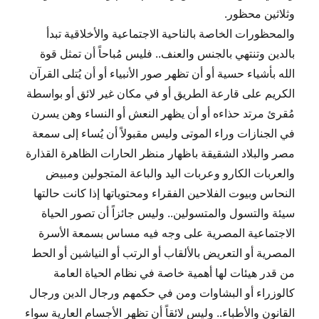
وثلاثين محظور.
والمحظورات الخاصة بالناحية الاجتماعية والأخلاقية تبدأ
بالدين وتنتهي بالجنس والعنف.. فليس مُباحاً أن تمثل قوة
الله بأشياء حسية أو أن تظهر صور الأنبياء أو أن يُتلى القرآن
الكريم على قارعة الطريق أو في مكان غير لائق أو بواسطة
مُقرئ مرتد حذاءه أو أن يظهر النعش أو النساء وهن يسرن
في الجنازات وراء الموتى وليس مقبولاً أن يُساء إلى سمعة
مصر والبلاد الشقيقة باظهار منظر الحارات الظاهرة القذارة
والعربات الكارو وعربات اليد والباعة المتجولين ومبيض
النحاس وبيوت الفلاحين الفقراء ومحتوياتها إذا كانت حالتها
سيئة والتسول والمتسولين.. وليس جائزاً أن تصور الحياة
الاجتماعية المصرية على وجه فيه مساس بسمعة الأسرة
المصرية أو التعريض بالألقاب أو الرتب أو النياشين أو الحط
من قدر هيئات لها أهمية خاصة في نظام الحياة العامة
كالوزراء أو البشاوات ومن في حكمهم ورجال الدين ورجال
القانون والأطباء.. وليس لائقاً أن تظهر الأجسام العارية سواء