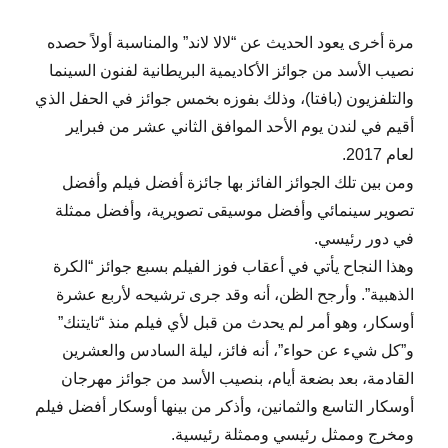
مرة أخرى يعود الحديث عن “لالا لاند” والمناسبة أولاً حصده
نصيب الأسد من جوائز الأكاديمية البريطانية لفنون السينما
والتلفزيون (بافتا)، وذلك بفوزه بخمس جوائز في الحفل الذي
أقيم في لندن يوم الأحد الموافق الثاني عشر من فبراير
لعام 2017.
ومن بين تلك الجوائز الفائز بها جائزة أفضل فيلم وأفضل
تصوير سينمائي وأفضل موسيقى تصويرية، وأفضل ممثلة
في دور رئيسي.
وهذا النجاح يأتي في أعقاب فوز الفيلم بسبع جوائز “الكرة
الذهبية”. وأرجح الظن، أنه وقد جرى ترشيحه لأربع عشرة
أوسكار، وهو أمر لم يحدث من قبل لأي فيلم منذ “تايتنك”
و”كل شيء عن حواء”، أنه فائز، ليلة السادس والعشرين
القادمة، بعد بضعة أيام، بنصيب الأسد من جوائز مهرجان
أوسكار التاسع والثمانين، وأذكر من بينها أوسكار أفضل فيلم
ومخرج وممثل رئيسي وممثلة رئيسية.