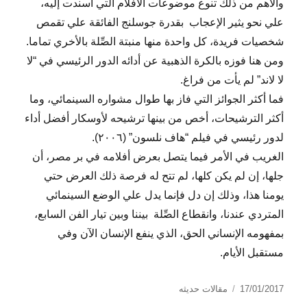
والأهم من ذلك تنوع موضوعات الأفلام التي أسندت إليه،
علي نحو يثير الإعجاب بقدرة جوسلنج الفائقة علي تقمص
شخصيات فريدة، كل واحدة منها منبتة الصِّلة بالأخري تماما.
ومن هنا فوزه بالكرة الذهبية عن أدائه الدور الرئيسي في “لا
لا لاند” لم يأت من فراغ.
فما أكثر الجوائز التي فاز بها طوال مشواره السينمائي، وما
أكثر الترشيحات، أخص من بينها ترشيحه لأوسكار أفضل أداء
لدور رئيسي في فيلم “هاف نلسون” (٢٠٠٦).
الغريب في الأمر فيما يتصل بعرض أفلامه في بر مصر، أن
جلها، إن لم يكن كلها، لم تتح له فرصة ذلك العرض حتي
يومنا هذا، وذلك إن دل فإنما يدل علي الوضع السينمائي
المتردي عندنا، وانقطاع الصِّلة بيننا وبين تيار الفن السابع،
بمفهومه الإنساني الحق، الذي ينفع الإنسان الآن وفي
مستقبل الأيام.
نُشرت
التصنيفات
17/01/2017
مقالات حديثه
في