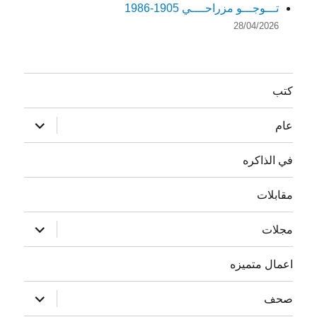
تـــوجـــو مزراحــــي 1905-1986
28/04/2026
كتب
توسيع
عام
القائمة
الفرعية
في الذاكره
مقابلات
توسيع
مجلات
القائمة
الفرعية
اعمال متميزه
توسيع
صحف
القائمة