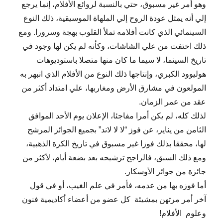
وهو أمر غير مسبوق، حتي بالنسبة لروائع الأفلام، إنما يرجع
إلي أنه يمثل عودة الروح إلي الملهاة الموسيقية، ذلك النوع
السينمائي الذي كانت أفلامه تملأ القلوب بهجة وسرورا. ومع
ذلك اختفت من علي الشاشات، وكأنه لم يكن لها وجود في
تاريخ السينما، لا سيما ما كان منها متصلا باستوديوهات
هوليوود الكبري، وإنتاجها ذلك النوع من الأفلام الذي انبهر به
المولعون في مشارق الأرض ومغاربها، علي امتداد أكثر من
عقد من عمر الزمان.
لذلك كله، لم يكن أمرا مفاجئا، الإعلان يوم الأحد الموافق
الثامن من يناير، عن فوز “لا لا لاند” بجميع الجوائز المرشح
لها، محققا بذلك فوزا غير مسبوق في تاريخ الكرة الذهبية،
ومع ذلك السبق، فالراجح ترشيحه بعد بضعة أيام، لأكثر من
جائزة من جوائز الأوسكار.
أما فوزه بها من عدمه، فأمر في علم الغيب، أو في قول
آخر أمر مرتهن بمشيئة كل عضو من أعضاء أكاديمية فنون
وعلوم الأفلام!