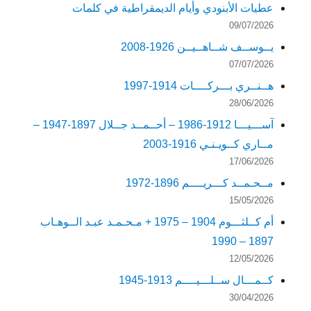
عطيات الأبنودي وأيام الديمقراطية في كلمات
09/07/2026
يــوســف شــاهــيــن 1926-2008
07/07/2026
هــنــري بـــركــــات 1914-1997
28/06/2026
آســـيـــا 1912-1986 – أحــمــد جــلال 1897-1947 –
مــاري كــويـنـي 1916-2003
17/06/2026
مــحـمــد كـــريــــم 1896-1972
15/05/2026
أم كــلثـــوم 1904 – 1975 + مـحـمـد عبـد الــوهـاب
1897 – 1990
12/05/2026
كــمـــال ســلـــيــــم 1913-1945
30/04/2026