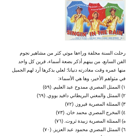
رحلت السنة مخلفة وراءها موتي كثر من مشاهير نجوم
الفن السابع، من بينهم أذكر بضعة أسماء، قرين كل واحد
منها عمره وقت مغادرته دنيانا؛ لعلي بذكرها أرد لهم الجميل
في مثواهم الأخير، وها هي الأسماء:
١) الممثل المصري ممدوح عبد العليم. (٥٩)
٢) الممثل والمغني البريطاني دافيد بووي. (٦٩)
٣) الممثلة المصرية فيروز. (٧٢)
٤) المخرج المصري محمد خان. (٧٣)
ه) الممثلة المصرية زبيدة ثروت. (٧٦)
٦) الممثل المصري محمود عبد العزيز. (٧٠)