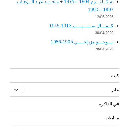
أم كــلثـــوم 1904 – 1975 + مـحـمـد عبـد الــوهـاب
1897 – 1990
12/05/2026
كــمـــال ســلـــيــــم 1913-1945
30/04/2026
تـــوجـــو مزراحــــي 1905-1986
28/04/2026
كتب
توسيع
عام
القائمة
الفرعية
في الذاكره
مقابلات