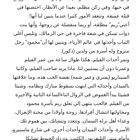
في حبها، وفي ركن مظلم، بعيدا عن الأنظار، احتضنها في
قبلة عميقة. وتتعقد الأمور كثيرا عندما يتبين لنا أنها؛
أعني”ريم” مطلقة، أو ربما منفصلة عن زوجها، وأنها بنت
ذوات تسكن في شقة فاخرة في حي الزمالك، وتلبس أغلي
الثياب وأحدثها في عالم الأزياء، ويتبين لها أن”محمود” رجل
متزوج وله أسرة من ولدين (ذكور).
وتمر أحداث الفيلم، هكذا طوال ساعة من عمر الفيلم
وعمرنا دون أن يستبين لنا، ماذا يريد صاحب الفيلم، وكاتبا
السيناريو (يسري وعمر شمة) بقصة الحب هذه، وما علاقتها
بالميدان وأحداثه التي انتهت بسقوط مبارك ونظامه. وشيئا
فشيئا يبدأ الغموض في الزوال اثناءالساعة الثانية والأخيرة
من الفيلم. فالحب ينتهي إلي تعلق ريم بأسرة محمود
ومحاولتها انتشال أفرادها، زوجة وأولادا من محنة الإنعزال،
وعداء أهل نزلة السمان. وتتعدد وتتشابك، بين هموم تلك
الأسرة، وأحداث الميدان وأحداث أخري، في شارع ماسبيرو،
وأمام مبني التليفزيون الكئيب. وتزداد الخيوط تشابكا