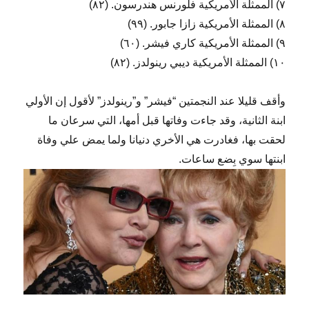
٧) الممثلة الأمريكية فلورنس هندرسون. (٨٢)
٨) الممثلة الأمريكية زازا جابور. (٩٩)
٩) الممثلة الأمريكية كاري فيشر. (٦٠)
١٠) الممثلة الأمريكية ديبي رينولدز. (٨٢)
وأقف قليلا عند النجمتين “فيشر” و”رينولدز” لأقول إن الأولي
ابنة الثانية، وقد جاءت وفاتها قبل أمها، التي سرعان ما
لحقت بها، فغادرت هي الأخري دنيانا ولما يمض علي وفاة
ابنتها سوي بِضع ساعات.