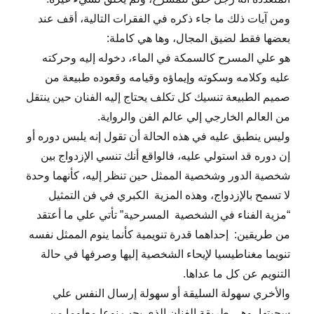
ومن آيات ذلك ما جاء ذكره في الفقرات التالية، أقف عند
بعضها فقط لضيق المجال، وها هي كاملة:
هو علي المسرح كالسمكة في الماء، دخوله إليه وحركته
عليه وكلامه وسكوته وإيماؤه وقيامه وقعوده طبيعة من
صميم الطبيعة تنسيك كل تكلف يحتاج إليه الفنان حين ينتقل
من العالم الخارجي إلي عالم الفن والرواية.
وليس ينطبق عليه في هذه الحالة أن تقول إنه يلبس دوره أو
إن دوره قد استولي عليه، فالواقع أنك تنسي الإزدواج بين
شخصية الدور وشخصية الممثل حين تنظر إليه، كأنهما وحدة
لا تسمح بالإزدواج، وهذه المزية الكبري في فن التمثيل
“مزية الفناء في الشخصية المسرحية” تأتي علي ما أعتقد
من طريقين: إحداهما قدرة تنويمية كأنما ينوم الممثل نفسه
تنويما مغناطيسيا لإيحاء الشخصية إليها وصرفها في حالة
التنويم عن كل ما عداها.
والأخري سهولة السليقة أو سهولة إرسال النفس علي
سجيتها، وهي طريقة الفنان الذي يحب نوعا معلوما من