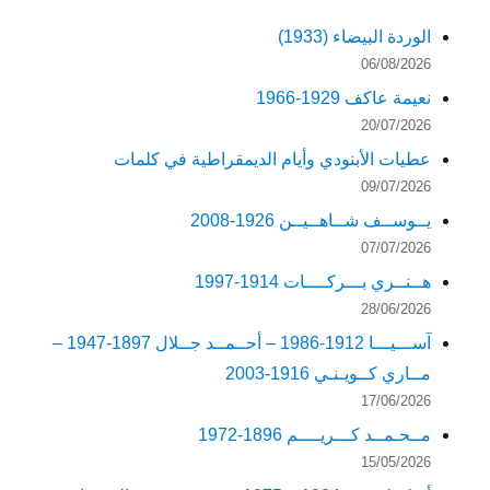
الوردة البيضاء (1933)
06/08/2026
نعيمة عاكف 1929-1966
20/07/2026
عطيات الأبنودي وأيام الديمقراطية في كلمات
09/07/2026
يــوســف شــاهــيــن 1926-2008
07/07/2026
هــنــري بـــركــــات 1914-1997
28/06/2026
آســـيـــا 1912-1986 – أحــمــد جــلال 1897-1947 –
مــاري كــويـنـي 1916-2003
17/06/2026
مــحـمــد كـــريــــم 1896-1972
15/05/2026