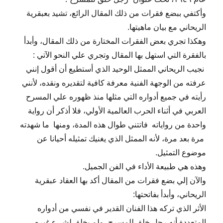
وأكتفي ببضع فقرات من ذلك المقال الرائع، تشيد بعبقرية
الريحاني مع بيان ماهيتها.
وهكذا تجري بعض الفقرات المختارة من ذلك المقال، وأبدأ
بالفقرة التي استهل بها المقال وتجري علي النحو الآتي :
نجيب الريحاني الممثل الوحيد الذي أستطيع أن أقول إنني
عرفته من الوجهة الفنية معرفة كافية لتقديره ونقده، لأنني
رأيته في جميع أدواره التي مثلها منذ ظهوره علي المسرح
العربي في أثناء الحرب العالمية الأولي، فلا أذكر أن رواية
واحدة من رواياته فاتتني طوال هذه المدة، ومنها ما شهدته
مرة بعد مرة، لأنه الممثل الذي يغنيك تمثيله أحيانا عن
موضوع التمثيل.
وهذه هي طبيعة الأداء في الفن الجميل.
والآن إلي بضع فقرات من المقال أكد بها العقاد عبقرية
الريحاني، وأبدأ بفاتحتها:
الأثر الذي تركه هذا الفنان القدير في نفسي من أدواره
المتعددة أنه رجل خلق للمسرح، ولم يخلق لشيء غيره.