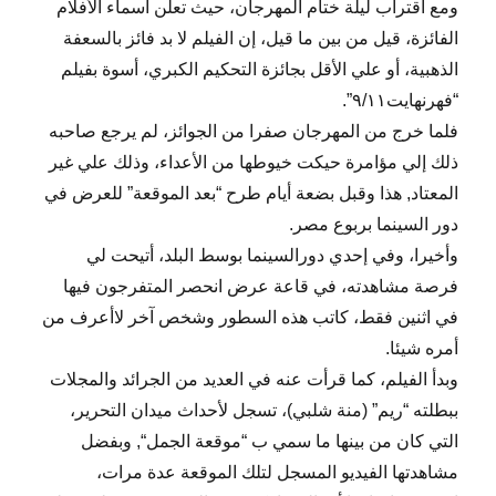
ومع اقتراب ليلة ختام المهرجان، حيث تعلن أسماء الأفلام
الفائزة، قيل من بين ما قيل، إن الفيلم لا بد فائز بالسعفة
الذهبية، أو علي الأقل بجائزة التحكيم الكبري، أسوة بفيلم
“فهرنهايت٩/١١”.
فلما خرج من المهرجان صفرا من الجوائز، لم يرجع صاحبه
ذلك إلي مؤامرة حيكت خيوطها من الأعداء، وذلك علي غير
المعتاد, هذا وقبل بضعة أيام طرح “بعد الموقعة” للعرض في
دور السينما بربوع مصر.
وأخيرا، وفي إحدي دورالسينما بوسط البلد، أتيحت لي
فرصة مشاهدته، في قاعة عرض انحصر المتفرجون فيها
في اثنين فقط، كاتب هذه السطور وشخص آخر لاأعرف من
أمره شيئا.
وبدأ الفيلم، كما قرأت عنه في العديد من الجرائد والمجلات
ببطلته “ريم” (منة شلبي)، تسجل لأحداث ميدان التحرير،
التي كان من بينها ما سمي ب “موقعة الجمل“, وبفضل
مشاهدتها الفيديو المسجل لتلك الموقعة عدة مرات،