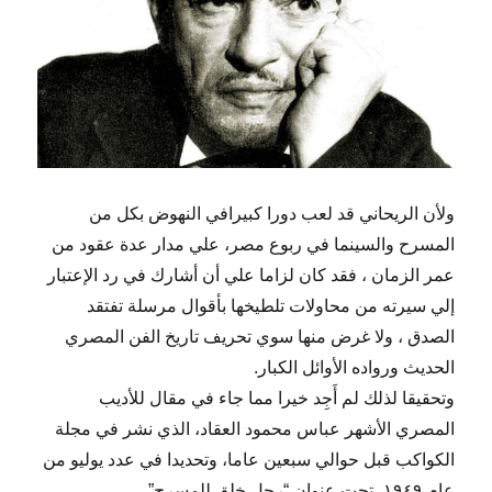
ولأن الريحاني قد لعب دورا كبيرافي النهوض بكل من
المسرح والسينما في ربوع مصر، علي مدار عدة عقود من
عمر الزمان ، فقد كان لزاما علي أن أشارك في رد الإعتبار
إلي سيرته من محاولات تلطيخها بأقوال مرسلة تفتقد
الصدق ، ولا غرض منها سوي تحريف تاريخ الفن المصري
الحديث ورواده الأوائل الكبار.
وتحقيقا لذلك لم أَجِد خيرا مما جاء في مقال للأديب
المصري الأشهر عباس محمود العقاد، الذي نشر في مجلة
الكواكب قبل حوالي سبعين عاما، وتحديدا في عدد يوليو من
عام ١٩٤٩، تحت عنوان “رجل خلق للمسرح”.