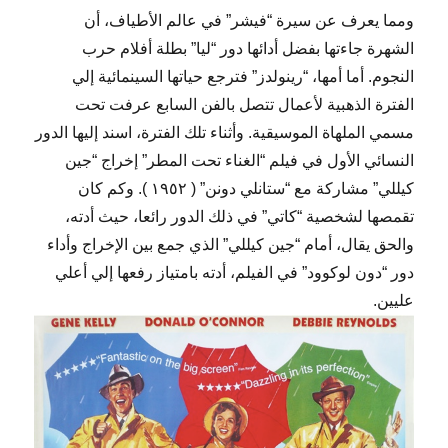
ومما يعرف عن سيرة “فيشر” في عالم الأطياف، أن
الشهرة جاءتها بفضل أدائها دور “ليا” بطلة أفلام حرب
النجوم. أما أمها، “رينولدز” فترجع حياتها السينمائية إلي
الفترة الذهبية لأعمال تتصل بالفن السابع عرفت تحت
مسمي الملهاة الموسيقية. وأثناء تلك الفترة، اسند إليها الدور
النسائي الأول في فيلم “الغناء تحت المطر” إخراج “جين
كيللي” مشاركة مع “ستانلي دونن” ( ١٩٥٢ ). وكم كان
تقمصها لشخصية “كاتي” في ذلك الدور رائعا، حيث أدته،
والحق يقال، أمام “جين كيللي” الذي جمع بين الإخراج وأداء
دور “دون لوكوود” في الفيلم، أدته بامتياز رفعها إلي أعلي
عليين.