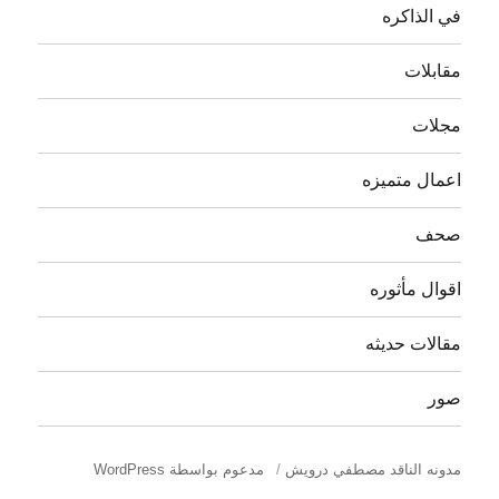
في الذاكره
مقابلات
مجلات
اعمال متميزه
صحف
اقوال مأثوره
مقالات حديثه
صور
مدونه الناقد مصطفي درويش
مدعوم بواسطة WordPress