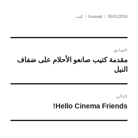
الكاتب
نُشرت
التصنيفات
05/01/2016
hsarwat
كتب
في
تصفّح
السابق
المقالات
مقدمة كتيب صانعو الأحلام على ضفاف
المقالة
النيل
السابقة:
التالي
Hello Cinema Friends!
المقالة
التالية: