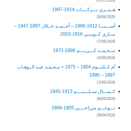
07/07/2026
هــنــري بـــركــــات 1914-1997
28/06/2026
آســـيـــا 1912-1986 – أحــمــد جــلال 1897-1947 –
مــاري كــويـنـي 1916-2003
17/06/2026
مــحـمــد كـــريــــم 1896-1972
15/05/2026
أم كــلثـــوم 1904 – 1975 + مـحـمـد عبـد الــوهـاب
1897 – 1990
12/05/2026
كــمـــال ســلـــيــــم 1913-1945
30/04/2026
تـــوجـــو مزراحــــي 1905-1986
28/04/2026