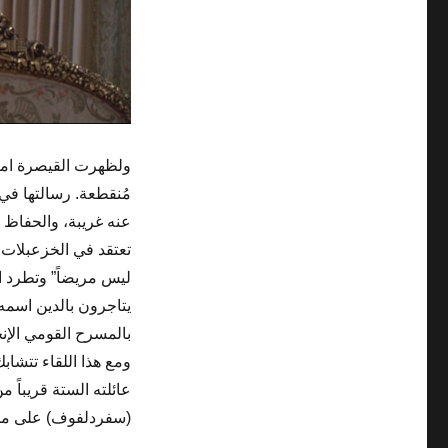
ولظهرت القيصرة امرأ
مُنقطعة. رسالتها في
عنه غريبة، والحفاظ ع
تعتقد في الخزعبلات..
ليس مريضاً” وتطرد ا
يتاجرون بالدين اسمه
بالمسرح القومي الإنج
ومع هذا اللقاء تتشاب
عائلته الستة قريباً 
(سفردلفوف) على مشارف 