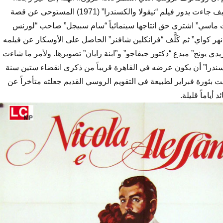
وحول هذه النهاية وكيف جاءت يدور فيلم “نيقولا والكسندرا” (1971) المستوحى عن قصة
 ماسي” اشترى حق انتاجها سينمائياً “سام سبيجل” صاحب “لورنس
ر كواي” ثم كَلَّف “فرانكلين شافنر” الحاصل على الأوسكار عن فيلمه
ريدي يونج” مبدع “دكتور جيفاجو” و”ابنة رايان” تصويرها. ولأمر ما شاءت
سندرا” أن يكون عرضه في القاهرة قريباً من ذكرى انقضاء ستين سنة
ت بثورة فبراير لطبيعة في التقويم الروسي القديم جعلته متأخراً عن
 أياماً قليلة.