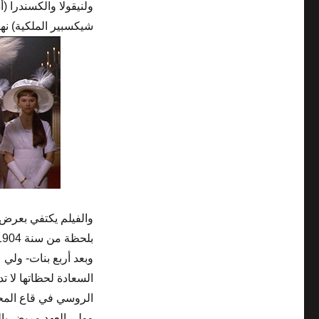
ولنيقولا والكسندرا 
شيكسبير الملكية) نها
والفيلم يكتفي بعرض س
وبعد أربع بنات- ولي
السعادة لحظاتها لا 
الروسي في قاع المح
وولي العهد مريض باله