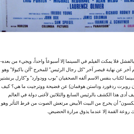
الفشل فلا يمكث الفيلم في السينما إلا أسبوعاً واحداً، ويجيء من بعده-
 آخر عن نهاية قيصر آخر “كل رجال الرئيس” للمخرج “آلن باكيولا” وهو
سينما لكتاب بنفس الاسم ألفه الصحفيان “بوب وودوارد” و”كارل برنشتين
لان روبرت ردفورد وداستن هوفمان) عن فضيحة ووترجيت ما هي؟ كيف
وكيف أدى هذا الكشف بالرئيس السابع والثلاثين لأغنى دولة في العالم
يكسون” أن يخرج من البيت الأبيض مرتعش الصوت من فرط التأثر وهو
رك روعة القمة إلا عندما يذوق مرارة الحضيض.