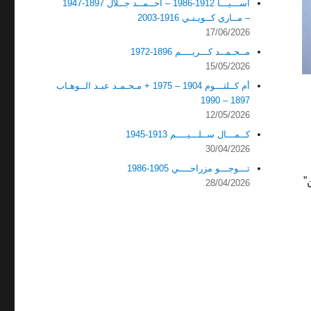
آســـيـــا 1912-1986 – أحــمــد جــلال 1897-1947
– مــاري كــويـنـي 1916-2003
17/06/2026
مــحـمــد كـــريــــم 1896-1972
15/05/2026
أم كــلثـــوم 1904 – 1975 + مـحـمـد عبـد الــوهـاب
1897 – 1990
12/05/2026
كــمـــال ســلـــيــــم 1913-1945
30/04/2026
تـــوجـــو مزراحــــي 1905-1986
”
28/04/2026