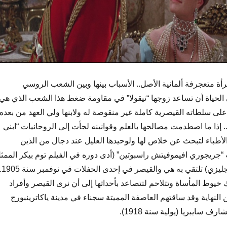
ة متعجرفة ألمانية الأصل.. الأسباب بينها وبين الشعب الروسي
 الحياة أن تساعد زوجها “نيقولا” في مقاومة ضغط هذا الشعب الذي هي
لى سلطاته القيصرية كاملة غير منقوصة له ولابنها ولي العهد من بعده.
 إذا ما اصطدمت مصالحها بالعلم وقوانينه لجأت إلى الروحانيات “ابني
لأطباء لتبحث عن خلاص لها ولوحيدها العليل عند دجال من الذين
 “جريجوري افيموفيتش راسبوتين” (أدى دوره في الفيلم توم بيكر الممث
ليزي) تلتقي به هي والقيصر في إحدى الحفلات في نوفمبر سنة 1905.
ك خيوط المأساة وتتلاحم لتتصاعد بأحداثها إلى أن نرى القيصر وأفراد
من النهاية وقد ساقتهم العاصفة المميتة سجناء في مدينة ياكاترينبورج
سايبريا (يولية سنة 1918).