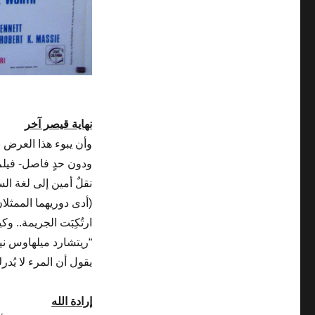
نهاية قيصر آخر
وأن يبوء هذا العرض ب
ودون حدٍ فاصل- فيلم
نقلٌ أمين إلى لغة ال
(أدى دوريهما الممث
ارتُكِبَت الجريمة.. 
“ريتشارد ميلهاوس ن
يقول أن المرء لا يُد
إرادة الله