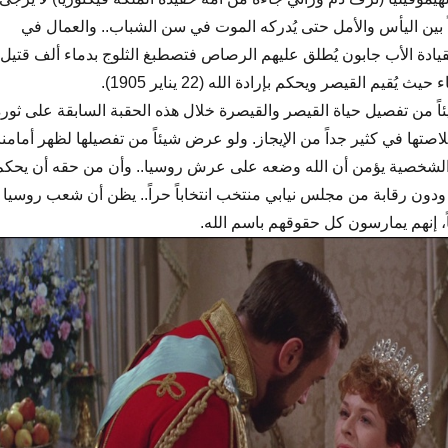
ً بين اليأس والأمل حتى يُدركه الموت في سن الشباب.. والعمال في
يادة الأب جابون يُطلق عليهم الرصاص فتصطبغ الثلوج بدماء ألف قتيل
قيم القيصر ويحكم بإرادة الله (22 يناير 1905).
اً من تفصيل حياة القيصر والقيصرة خلال هذه الحقبة السابقة على ثورة
 خلاصتها في كثير جداً من الإيجاز. ولو عرض شيئاً من تفصيلها لظهر أمامنا
الشخصية يؤمن أن الله وضعه على عرش روسيا.. وأن من حقه أن يحكم
دون رقابة من مجلس نيابي منتخب انتخاباً حراً.. يظن أن شعب روسيا
اً، إنهم يمارسون كل حقوقهم باسم الله.