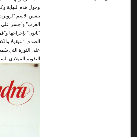
بنفس الاسم “لروبرت
العرب” و”جسر على نه
“باتون” بإخراجها و”ف
الصدف “لنيقولا والك
على الثورة التي سُمي
التقويم الميلادي السائد