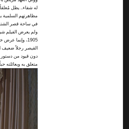
له شفاء.. يظل مُعلقا
مظاهرتهم السلمية بق
في ساحة قصر الشتاء حيث يُ
ولم يعرض الفيلم شيئ
1905، وإنما عرض
القيصر رجلاً ضعيف 
دون قيود من دستور و
متعلق به وبعائلته حب