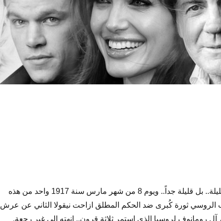
الأيام التي لها تاريخ قليلة.. بل قليلة جداً.. ويوم 8 من شهر مارس سنة 1917 واحد من هذه
شعب الروسي ثورة كُبرى ضد الحكم المطلق ازاحت نيقولا الثاني عن عرش
آل رومانوف لروسيا الذي استمر ثلاثة قرون.. انهته إلى غير رجعة.