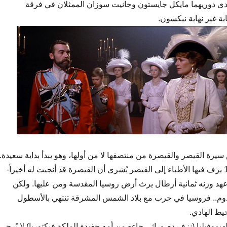
(أدى دوريهما مايكل جايستون وجانيت سوزان الممثلان في فرقة
ية غير نهاية نيكسون.
يرة القيصر والقيصرة من منتصفها لا من أولها، وهو يبدأ بداية سعيدة..
بلحظة من سنة 1904 يزف فيها الأطباء إلى القيصر بُشرى أن القيصرة قد أنجبت له أخيراً-
 عهد وزنه ثمانية أرطال يرث أرض روسيا المقدسة ومن عليها. ولكن
تدوم.. فروسيا في حرب مع بلاد الشمس المشرقة تنتهي بالأسطول
يط الهادي.
يموفيليا (نزف دم وراثي جاءه من أمه حفيدة الملكة فيكتوريا) لا يُرجى