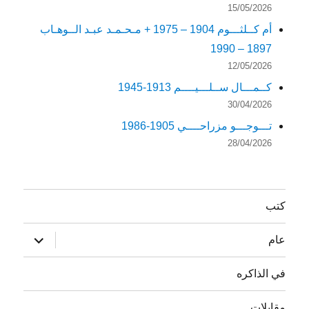
15/05/2026
أم كــلثـــوم 1904 – 1975 + مـحـمـد عبـد الــوهـاب
1897 – 1990
12/05/2026
كــمـــال ســلـــيــــم 1913-1945
30/04/2026
تـــوجـــو مزراحــــي 1905-1986
28/04/2026
كتب
توسيع
عام
القائمة
الفرعية
في الذاكره
مقابلات