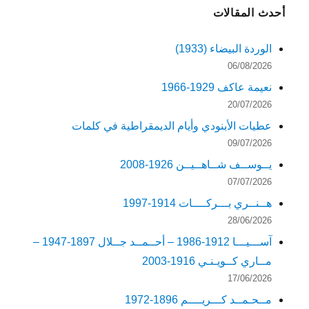
أحدث المقالات
الوردة البيضاء (1933)
06/08/2026
نعيمة عاكف 1929-1966
20/07/2026
عطيات الأبنودي وأيام الديمقراطية في كلمات
09/07/2026
يــوســف شــاهــيــن 1926-2008
07/07/2026
هــنــري بـــركــــات 1914-1997
28/06/2026
آســـيـــا 1912-1986 – أحــمــد جــلال 1897-1947 –
مــاري كــويـنـي 1916-2003
17/06/2026
مــحـمــد كـــريــــم 1896-1972