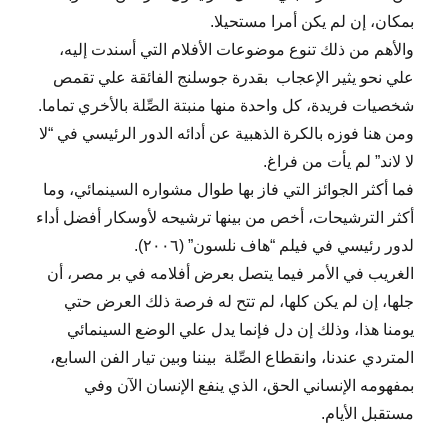
بمكان، إن لم يكن أمرا مستحيلا.
والأهم من ذلك تنوع موضوعات الأفلام التي أسندت إليه،
علي نحو يثير الإعجاب بقدرة جوسلنج الفائقة علي تقمص
شخصيات فريدة، كل واحدة منها منبتة الصِّلة بالأخري تماما.
ومن هنا فوزه بالكرة الذهبية عن أدائه الدور الرئيسي في “لا
لا لاند” لم يأت من فراغ.
فما أكثر الجوائز التي فاز بها طوال مشواره السينمائي، وما
أكثر الترشيحات، أخص من بينها ترشيحه لأوسكار أفضل أداء
لدور رئيسي في فيلم “هاف نلسون” (٢٠٠٦).
الغريب في الأمر فيما يتصل بعرض أفلامه في بر مصر، أن
جلها، إن لم يكن كلها، لم تتح له فرصة ذلك العرض حتي
يومنا هذا، وذلك إن دل فإنما يدل علي الوضع السينمائي
المتردي عندنا، وانقطاع الصِّلة بيننا وبين تيار الفن السابع،
بمفهومه الإنساني الحق، الذي ينفع الإنسان الآن وفي
مستقبل الأيام.