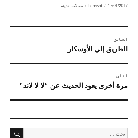
الكاتب
نُشرت
التصنيفات
17/01/2017
hsarwat
مقالات حديثه
في
تصفّح
السابق
المقالات
الطريق إلي الأوسكار
المقالة
السابقة:
التالي
مرة أخرى يعود الحديث عن “لا لا لاند”
المقالة
التالية:
بحث
البحث