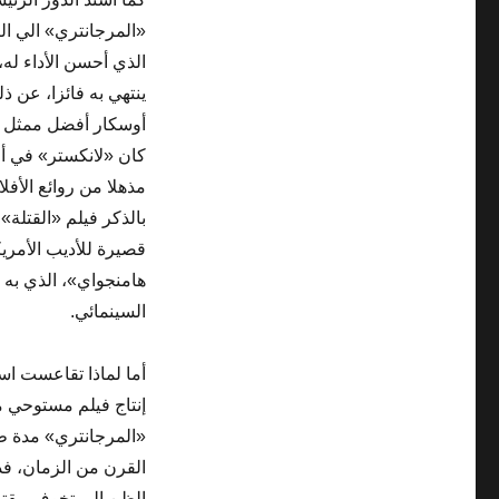
«المرجانتري» الي ال
الذي أحسن الأداء له،
ينتهي به فائزا، عن ذل
كان «لانكستر» في أ
مذهلا من روائع الأفل
بالذكر فيلم «القتلة»
قصيرة للأديب الأمر
هامنجواي»، الذي به 
السينمائي.
أما لماذا تقاعست اس
إنتاج فيلم مستوحي م
«المرجانتري» مدة 
القرن من الزمان، ف
الظن الي تخوف مقتر