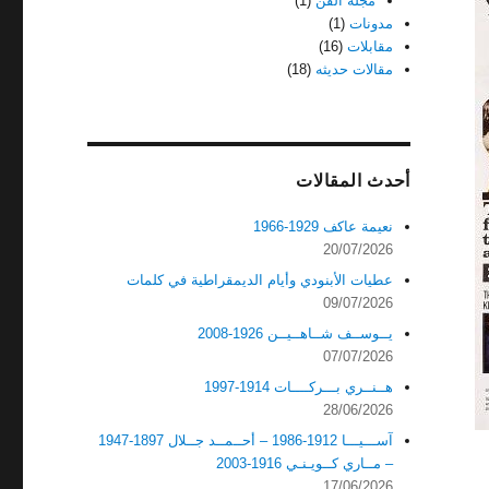
مجله الفن
(1)
مدونات
(1)
مقابلات
(16)
مقالات حديثه
(18)
أحدث المقالات
نعيمة عاكف 1929-1966
20/07/2026
عطيات الأبنودي وأيام الديمقراطية في كلمات
09/07/2026
يــوســف شــاهــيــن 1926-2008
07/07/2026
هــنــري بـــركــــات 1914-1997
28/06/2026
آســـيـــا 1912-1986 – أحــمــد جــلال 1897-1947
– مــاري كــويـنـي 1916-2003
17/06/2026