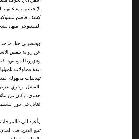
الإنجيليين، ودعاتها،
كشف فاضح لسلوكيات 
المستوحي منها، لشخص
ويحضرني هنا، ما حدث 
عن رواية بنفس الاسم
و«زوربا اليوناني» فق
عدة محاولات للحيلول
تهديدات مجهولة المصد
بالفشل، وجري عرض ا
جدوي، وكان من نتائج 
قنابل في دور السينم
وأعود الي «المرجانت
تبيع الدين، في المدن
الانجليزية «جان سيمو