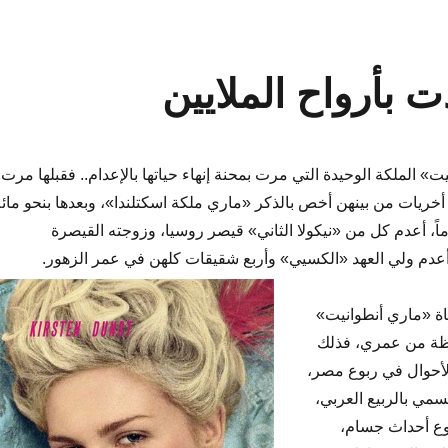
 بأرواح الملايين
 الملكة الوحيدة التي مرت بمحنة إنهاء حياتها بالإعدام.. فقبلها مرت
خريات من بينهن أخص بالذكر «ماري ملكة اسكتلندا»، وبعدها بنحو مائة
 أعدم كل من «نيكولا الثاني» قيصر روسيا، وزوجته القيصرة
عدم ولي العهد «الكسيي» وأربع شقيقات كلهن في عمر الزهور.
اة «ماري أنطوانيت»
حظة من عمري، فذلك
أحوال في ربوع مصر،
سمي بالربيع العربي،
وع أحداث جسام،