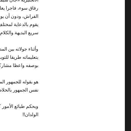
رفاق سوء، فاجرا يغا
الفراش، ودون أن يوق
يقوم بالدعاية لمختل
سريع البديهة والكلا
وأثناء جولاته بين الم
بتعليماته طريقا للت
بوصفه واعظا مشاركا ف
هو بقوله للجمهور الم
نفس الجمهور بالخلاص
وبحكم طبائع الأمور 
الولدان!!