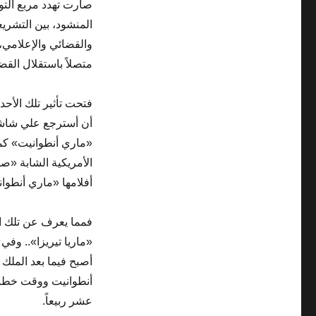
صارت تهدد مربع التو
المنشود، بين التشري
والقضائي والإعلامي،
متصلاً باستقلال القض
فتحت تأثير تلك الأحد
أن أسترجع علي شاش
«ماري أنطوانيت» كم
الأمريكية الشابة «صو
أفلامها «ماري أنطوانيت»
فمما يعرف عن تلك ال
«ماريا تيريزا».. وف
أصبح فيما بعد المل
أنطوانيت ووقت خطبته
عشر ربيعاً.