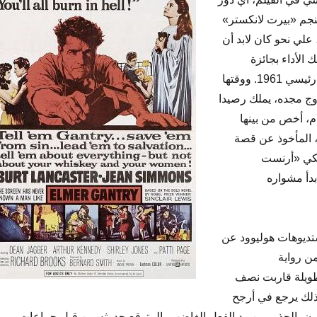
نجم «بيرت لانكستر»
 علي نحو كان لابد أن
ك الأداء بجائزة
أوسكار أفضل ممثل رئيسي 1961. ووقتها
وج مجده، يملك رصيدا
ام، أخص من بينها
، المأخوذ عن قصة
يكي «أرنست
بدأ مشواره
تديوهات هوليوود عن
ن رواية
طويلة قاربت نصف
ذلك يرجع في أرجح
ن بالحذر، من رد الفعل الغاضب، المتوقع حدوثه من قبل جماعات