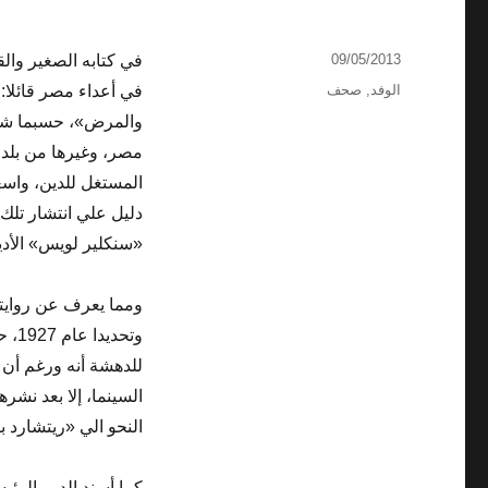
نُشرت
09/05/2013
في كتابه الصغير والق
في
التصنيفات
الوفد
,
صحف
في أعداء مصر قائلا: 
والمرض»، حسبما شاع 
مصر، وغيرها من بلدان
المستغل للدين، واسعة
دليل علي انتشار تلك 
«سنكلير لويس» الأديب 
ومما يعرف عن روايت
وتح
للدهشة أنه ورغم أن ت
النحو الي «ريتشارد 
كما أسند الدور الرئي