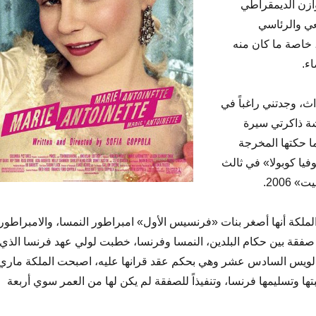
ازن الديمقراطي
عي والرئاسي
 خاصة ما كان منه
اء.
اث، وجدتني راغباً في
ة ذاكرتي سيرة
ا حكتها المخرجة
فيا كوبولا» في ثالث
 2006.
ملكة أنها أصغر بنات «فرنسيس الأول» امبراطور النمسا، والامبراطور
ي صفقة بين حكام البلدين، النمسا وفرنسا، خطبت لولي عهد فرنسا الذي
ك لويس السادس عشر وهي بحكم عقد قرانها عليه، اصبحت الملكة ماري
ا وتسليمها فرنسا، وتنفيذاً للصفقة لم يكن لها من العمر سوي أربعة