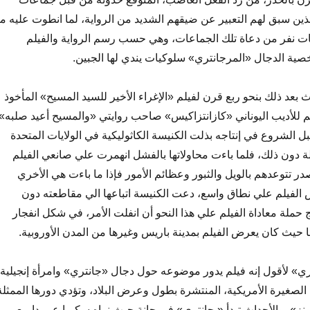
 الذين سبق لهم التعبير عن ضيقهم الشديد من الرواية، لما انطوت عليه م
نفر من دعاة تلك الجماعات، وهي حسب رسم الرواية والفيلم
ية الدجال «المرجانتري» سلوكيات يندي لها الجبين.
بعد ذلك بنحو ربع قرن لفيلم «الإغراء الأخير للسيد المسيح» المأخوذ
 للأديب اليوناني «كازانتزاكيس» صاحب روايتي «والمسيح أعيد صلبه»
بل الشروع في إنتاجه بذلت الكنيسة الكاثوليكية في الولايات المتحدة
ة دون ذلك، فلما باءت محاولاتها بالفشل انهمرت علي صانعي الفيلم
ر تتوعدهم بالويل والثبور وعظائم الأمور فإذا ما باءت هي الأخري
لفيلم علي نطاق واسع، دعت الكنيسة اتباعها الي مقاطعته دون
حملة معاداة الفيلم علي هذا النحو أن انفلت الأمر، في شكل انفجار
ا حيث كان يعرض الفيلم بمدينة باريس وغيرها من المدن الأوروبية.
ري» لأقول إنه فيلم يدور موضوعه حول دجال «جانتري» وامرأة إنجيلية
 الصغيرة الأمريكية، المنتشرة بطول وعرض البلاد، وتؤدي دورها الممثلة
نز»، والأحداث تبدأ «بجانتري» في حانة حيث نراه سكيرا عربيدا مع