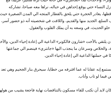
زل النساء حتي يوقع إحداهن في حباله، نراها معه صباحا، تشاركه
ظها، يغادر الحجرة حتي يلحق بالقطار المتجه الي المدن الصغيرة حيث
ف السلع، الجديد منها والقديم، واللافت في شخصيته أنه ذو حضور آسر،
م حلو الحديث، في وسعه به أن يملك القلوب والعقول.
دن يلتقي بالأخت «شارون فالكونر» الداعية الي إعادة إحياء الدين، والأخ
وبة، والخلاص وسرعان ما ينجذب اليها «جانتري» فينضم الي جماعتها
ي حملتها الداعية الي إعادة إحياء الدين.
ستمع إنه عقابا له عما اقترفه من خطايا، سيحرق بنار الجحيم وهي تعد
 فيما لو تاب وأناب.
كان لابد أن نكتب للقاء مسكون بالتناقضات نهاية فاجعة يشيب من هولها