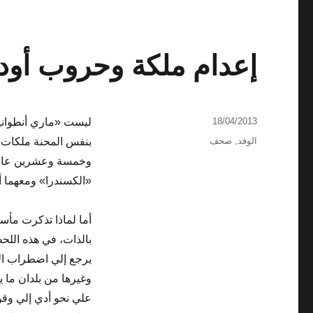
إعدام ملكة وحروب أودت
نُشرت
18/04/2013
ليست «ماري أنطوانيت»
في
التصنيفات
الوفد
,
صحف
بنفس المحنة ملكات أ
وخمسة وعشرين عاماً،
«الكسندرا» ومعهما أ
أما لماذا تذكرت مأس
بالذات، في هذه الل
يرجع إلي اضطراب ال
وغيرها من بلدان ما ي
علي نحو أدي إلي وق