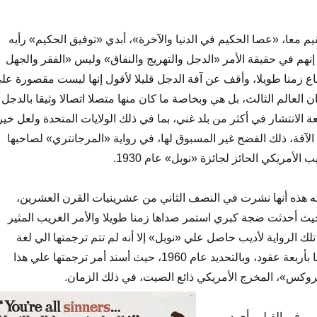
يم معا، «عصا الحكيم في الدنيا والآخرة»، أبدي «توفيق الحكيم» رأيه
إنهم في حقيقة الأمر «الدجل والتهريج والنفاق» وليس «الفقر والجهل
زمنا طويلا، وأقف عن آفة الدجل قليلا لأقول إنها ليست مقصورة عل
 العالم الثالث، بل هي وبخاصة ما كان منها متصلا اتصالا وثيقا بالدجل
 الانتشار في أكثر من بلد غني، بما في ذلك الولايات المتحدة ولعل خير
الآفة، ذلك الفضح غير المسبوق لها، في رواية «المرجانتري» لصاحبها
الأمريكي الحائز لجائزة «نوبل» عام 1930.
ه هذه أنها نشرت في النصف الثاني من عشرينيات القرن العشرين،
ديدا عام 1927، حيث أحدثت ضجة كبري استمر صداها زمنا طويلا والأمر الغريب المثير
لك الرواية لأديب حاصل علي «نوبل» إلا أنه لم تتم ترجمتها الي لغة
السينما، إلا بعد نشرها بأربعة عقود، وبالتحديد عام 1960، حيث أسند أمر ترجمتها علي هذا
بروكس»، المخرج الأمريكي ذائع الصيت، في ذلك الزمان.
سي في الفيلم، أي دور