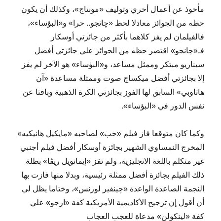
مأخوذ عن أعمال أخري وتوليف «مونتاج»، وكذلك أن يكون
حظه من الجوائز معادلا لحظ «چانجو.. حرا» و«البؤساء»،
فالفيلمان لم يفز كلاهما بأكثر من جائزتي أوسكار
فـ«چانجو» اقتصر حظه من الجوائز علي جائزتي أفضل
سيناريو مبتكر وممثل مساعد، و«البؤساء» هو الآخر لم يفز
إلا بجائزتي أفضل ميكساچ صوت وممثلة مساعدة «آن
هاثاوبي» السابق لها الفوز بجائزتي الكرة الذهبية وبافتا عن
نفس الدور في «البؤساء».
وكما كان متوقعا فاز فيلم «حب» لصاحبه «مايكيل هانيكيه»
المخرج النمساوي الشهير بجائزة أوسكار أفضل فيلم أجنبي
غير متكلم باللغة الانجليزية، ولم تفز «إيمانويل ريڤا» بطلة
ذلك الفيلم بجائزة أفضل ممثلة رئيسية، وبدلا منها فازت بها
النجمة الصاعدة الواعدة «چينفير لورنس»، وختاما يظل لي
أن أقول إن ترجيح الأكاديمية الأمريكية كفة «ارجو» علي
كفة «لينكولن» مدعاة للعجب العجاب