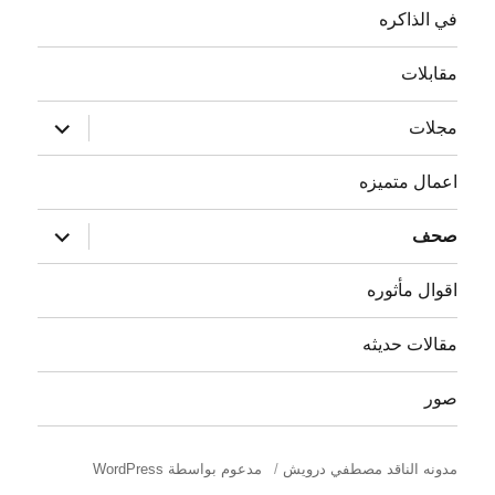
في الذاكره
مقابلات
توسيع
مجلات
القائمة
الفرعية
اعمال متميزه
توسيع
صحف
القائمة
الفرعية
اقوال مأثوره
مقالات حديثه
صور
مدونه الناقد مصطفي درويش
مدعوم بواسطة WordPress