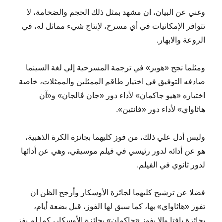
وغني عن البيان، ان مشهد بمثل ذلك الحجم والضخامة، لا
تتوافر الإمكانيات في أي مسرح، لإنتاج شيء مماثل له، في
الروعة والابهار.
ومثلما نجح «هوبر» في ترجمة المسرحية إلي لغة السينما
صادفه التوفيق في اختيار طاقم الممثلين والممثلات، خاصة
اختياره «هيو جاكمان» لأداء دور «جان ڤالجان» و«آن
هاثاواي» لأداء دور «فانتين».
وليس أدل علي ذلك، من فوز كليهما بجائزة الكرة الذهبية،
هو عن أدائه لدور رئيسي في فيلم موسيقي، وهي عن أدائها
لدور ثانوي في الفيلم.
فضلا عن ترشيح كليهما لجائزة الأوسكار وأرجح الظن ان
تفوز «هاثاواي» بها، كما سبق لها الفوز، قبل بضعة أيام،
بجائزة بافتا والا يفوز «جاكمان» بجائزة الأوسكار، كما لم يفز