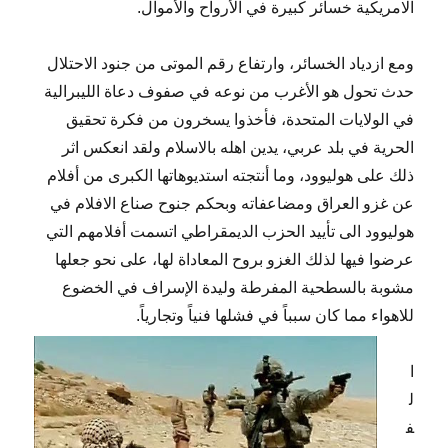
الامريكية خسائر كبيرة في الأرواح والأموال.
ومع ازدياد الخسائر، وارتفاع رقم الموتى من جنود الاحتلال
حدث تحول هو الأغرب من نوعه في صفوف دعاة الليبرالية
في الولايات المتحدة، فأخذوا يسخرون من فكرة تحقيق
الحرية في بلد عربي، يدين اهله بالاسلام ولقد انعكس اثر
ذلك على هوليوود، وما أنتجته استديوهاتها الكبرى من أفلام
عن غزو العراق ومضاعفاته وبحكم جنوح صناع الافلام في
هوليوود الى تأييد الحزب الديمقراطي اتسمت أفلامهم التي
عرضوا فيها لذلك الغزو بروح المعاداة لها، على نحو جعلها
مشوبة بالسطحية المفرطة وليدة الإسراف في الخضوع
للاهواء مما كان سبباً في فشلها فنياً وتجارياً.
ا
ل
ف