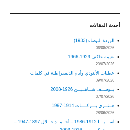
أحدث المقالات
الوردة البيضاء (1933)
06/08/2026
نعيمة عاكف 1929-1966
20/07/2026
عطيات الأبنودي وأيام الديمقراطية في كلمات
09/07/2026
يــوســف شــاهــيــن 1926-2008
07/07/2026
هــنــري بـــركــــات 1914-1997
28/06/2026
آســـيـــا 1912-1986 – أحــمــد جــلال 1897-1947 –
مــاري كــويـنـي 1916-2003