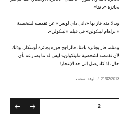
بجائزة «بافتا».
وبدلا منه فاز بها «داني داي لويس» عن تقمصه لشخصية
«ابراهام لينكولن» في فيلم «لينكولن».
ومثلما فاز بجائزة بافتا، فالراجح فوزه بجائزة أوسكار، وذلك
لأن تقمصه لشخصية «لينكولن» ليس له ما يضارعه بأي
حال، إذ كاد يصل إلي حد الإعجاز!!
نُشرت
التصنيفات
21/02/2013
الوفد
,
صحف
في
تعدد
الصفحة
2
الصفح
الصفح
صفحات
ة
ة
السابق
التالية