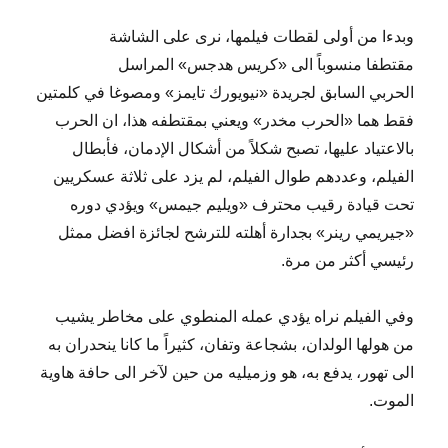
وبدءا من أولى لقطات فيلمها، نرى على الشاشة
مقتطفا منسوباً الى «كريس هدجس» المراسل
الحربي السابق لجريدة «نيويورك تايمز» ومصوغا في كلمتين
فقط هما «الحرب مخدر» ويعني بمقتطفه هذا، ان الحرب
بالاعتياد عليها، تصبح شكلاً من أشكال الإدمان، فأبطال
الفيلم، وعددهم طوال الفيلم، لم يزد على ثلاثة عسكريين
تحت قيادة رقيب محترف «ويليم جيمس» ويؤدي دوره
«جيريمي رينر» بجدارة أهلته للترشح لجائزة افضل ممثل
رئيسي أكثر من مرة.
وفي الفيلم نراه يؤدي عمله المنطوي على مخاطر يشيب
من هولها الولدان، بشجاعة وتفان، كثيراً ما كانا ينحدران به
الى تهور، يدفع به، هو وزميليه من حين لآخر الى حافة هاوية
الموت.