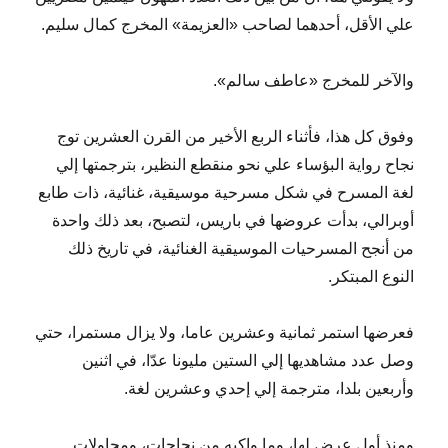
علي الأقل، أحدهما لصاحب «العزيمة» المخرج كمال سليم.
والآخر للمخرج «عاطف سالم».
وفوق كل هذا، فأثناء الربع الأخير من القرن العشرين توج
نجاح رواية البؤساء علي نحو منقطع النظير، بترجمتها إلي
لغة المسرح في شكل مسرحية موسيقية، غنائية، ذات طابع
أوبرالي، بدأت عروضها في باريس، لتصبح، بعد ذلك واحدة
من أنجح المسرحيات الموسيقية الغنائية، في تاريخ ذلك
النوع المبتكر.
فعرضها استمر ثمانية وعشرين عاما، ولا يزال مستمرا، حتي
وصل عدد مشاهديها إلي الستين مليونا عدّا، في اثنين
وأربعين بلدا، مترجمة إلي إحدي وعشرين لغة.
ومنذ أول عرض لها، وما واكبه من نجاحات، ومحاولات