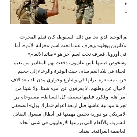
ي
ل
م الوحيد الذي نجا من ذلك السقوط، كان فيلم المخرجة
«كاترين بيجلو» ويعرف عندنا تحت اسم «خزانة الألم»، أما
في أوروبا، فعرف تحت اسم آخر هو «صائد الألغام»
وشخوص فيلمها ناس عاديون، دفعت بهم المقادير من نعيم
الحياة في بلاد العم سام، حيث الوفرة والرخاء إلى جحيم
حرب مستعرة نيرانها في وشارع وحواري مدن بلد يبعد آلاف
الاميال عن وطنهم، لا يعرفون عن أمره شيئا، ولا شيئا من
أمر أهله. وفكرة فيلمها بسيطة كل البساطة، مستوحاة من
تجربة ميدانية عاشها قبل اربعة اعوام «مارك بول» الصحفي
الامريكي مع دورية تخلص مهمتها في أبطال مفعول القنابل
البشرية، والألغام التي يزرعها الارهابيون في شتى أنحاء
العاصمة العراقية.. بغداد.