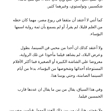
شكسبير، وتولستوي، وغيرهما كثير.
كما أنني لا أعتقد أن مثقفا في ربوع مصر، مهما كان حظه
من العلم قليلا، لم يقرأ، أو لم يسمع بأن ثمة رواية اسمها
البؤساء.
ولا أعتقد كذلك ان أحدا من محبي فن السينما، بطول
وعرض البلاد، لم يشاهد فيلما مأخوذا عن تلك الرواية،
معروضا علي الشاشة الكبيرة أو الصغيرة فما أكثر الأفلام
المستوحاة أحداثها وشخوصها من البؤساء، بدءا من أيام
السينما الصامتة، وحتي يومنا هذا.
وفي هذا السياق، يقال من بين ما يقال ان عددها قارب
الخمسين فيلما.
ولا يفوتني هنا، ان من بين ذلك العدد المهول فيلمين مصريين