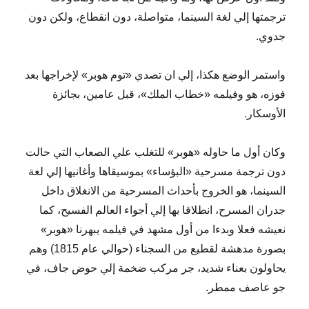
ترجمتها إلي لغة السينما، متواصلة، دون انقطاع، ولكن دون
جدوي.
واستمر الوضع هكذا، إلي ان تصدي «توم هوبر» لإخراجها بعد
فوزه، هو وفيلمه «خطاب الملك»، قبل عامين، بجائزة
الأوسكار.
وكان أول ما حاوله «هوبر» للتغلب علي الصعاب التي حالت
دون ترجمة مسرحية «البؤساء» بموسيقاها وأغانيها إلي لغة
السينما، هو الخروج بأحداث المسرحية من الانغلاق داخل
جدران المسرح، انطلاقا بها إلي أجواء العالم الفسيح، كما
نعيشه فعلا وبدءا من أول مشهد في فيلمه يبهرنا «هوبر»
بصورة مدهشة لقطيع من السجناء (حوالي عام 1815) وهم
يحاولون بعناء شديد، جر مركب ضخمة إلي حوض جاف، في
جو عاصف ممطر.