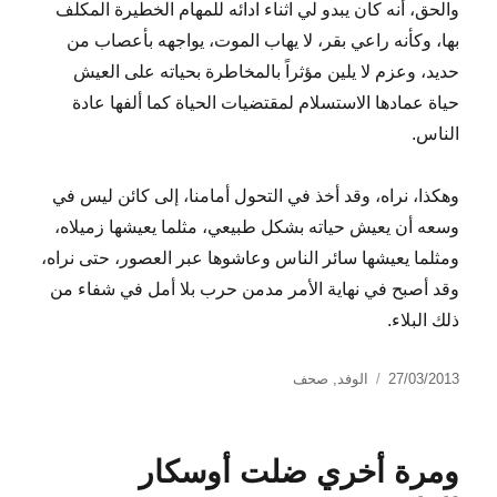
والحق، أنه كان يبدو لي اثناء ادائه للمهام الخطيرة المكلف
بها، وكأنه راعي بقر، لا يهاب الموت، يواجهه بأعصاب من
حديد، وعزم لا يلين مؤثراً بالمخاطرة بحياته على العيش
حياة عمادها الاستسلام لمقتضيات الحياة كما ألفها عادة
الناس.
وهكذا، نراه، وقد أخذ في التحول أمامنا، إلى كائن ليس في
وسعه أن يعيش حياته بشكل طبيعي، مثلما يعيشها زميلاه،
ومثلما يعيشها سائر الناس وعاشوها عبر العصور، حتى نراه،
وقد أصبح في نهاية الأمر مدمن حرب بلا أمل في شفاء من
ذلك البلاء.
نُشرت
التصنيفات
27/03/2013
الوفد
,
صحف
في
ومرة أخري ضلت أوسكار