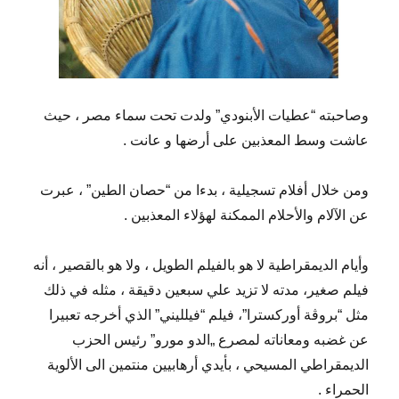
وصاحبته “عطيات الأبنودي” ولدت تحت سماء مصر ، حيث
عاشت وسط المعذبين على أرضها و عانت .
ومن خلال أفلام تسجيلية ، بدءا من “حصان الطين” ، عبرت
عن الآلام والأحلام الممكنة لهؤلاء المعذبين .
وأيام الديمقراطية لا هو بالفيلم الطويل ، ولا هو بالقصير ، أنه
فيلم صغير، مدته لا تزيد علي سبعين دقيقة ، مثله في ذلك
مثل “بروڨة أوركسترا”، فيلم “فيلليني” الذي أخرجه تعبيرا
عن غضبه ومعاناته لمصرع „الدو مورو” رئيس الحزب
الديمقراطي المسيحي ، بأيدي أرهابيين منتمين الى الألوية
الحمراء .