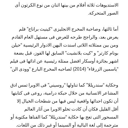
الاستديوهات ثلاثة أفلام من بينها اثنان من نوع الكرتون أى
الصور المتحركة.
أما ثالثها، وصاحبة المخرج الانجليزى “كينيث براناج” فلم
يعرض بعد، والراجح طرحه للعرض فى مستهل العام القادم
ومن بين ممثلاته اللاتى اسندت اليهن الادوار الرئيسية “حيلن
بونام كارتر” و “كيت بلانشيت” السابق لها الفوز، قبل بضعة
اشهر بجائزة أوسكار افضل ممثلة رئيسية عن ادائها فى فيلم
“ياسمين الزرقاء” (2014) لصاحبه المخرج البارع “وودى الن”
وحكاية “سندريللا” كما تناولها “روسيني” فى الاوبرا تمس ادق
المشاعر الانسانية من خلال حبكة درامية، روعى فى كتابتها
أن تكون احداثها واقعية ليس فيها من شطحات الخيال إلا
أقل القليل فكان أن كادت تخلو الاوبرا من آثار العالم
المسحور التى تعج بها حكاية “سندريللا” كما الفناها مكتوبة أو
مترجمة إلى لغة البالية أو السينما أو غير ذلك من اللغات.