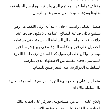
مختلف تماما عن المجتمع الذى ولد فيه، ومارس الحياة فيه،
بحلوها ومرّها سنوات طويلة من عمر الزمان.
فبطل الفيلم، واسمه «جلال» تبدأ به أولى اللقطات، وهو
يستمع بآذان صاغية لنصائح اعمامه بالا يكون صادقا عند
ادلائه بأقواله امام رجال السلطة الفرنسية، حتى يستطيع
الحصول على ڤيزا بالاقامة المؤقتة فى ربوع فرنسا فهو
تونسي، ولكن عليه ان يقول كذبا انه جزائرى طالبا اللجوء
السياسي، فجأة بنفسه من الاضطهاد الذى تمارسه
السلطات الجزائرية، ضد المعارضين للنظام.
وهو ليس على باله مباديء الثورة الفرنسية، المنادية بالحرية
والمساواة والاخاء.
ولكن عليه ان يداهن مستجوبيه، فيركز على ايمانه بتلك
المباديء، القائمة على احترام حقوق الانسان.