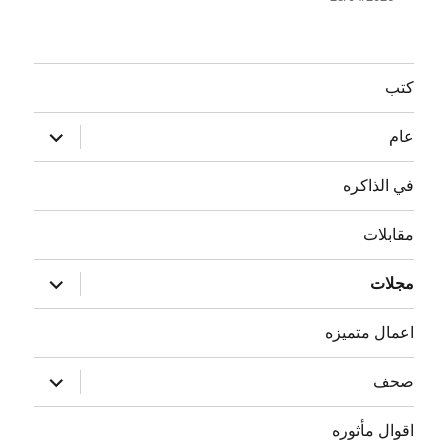
كتب
توسيع
عام
القائمة
الفرعية
في الذاكره
مقابلات
توسيع
مجلات
القائمة
الفرعية
اعمال متميزه
توسيع
صحف
القائمة
الفرعية
اقوال مأثوره