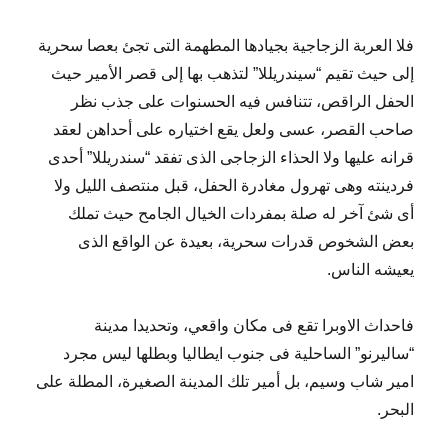
فلا العربة الزجاجية بجيادها المطهمة التى تجئ بعصا سحرية
إلى حيث تقيم “سيندريللا” لتذهب بها إلى قصر الأمير حيث
الحفل الراقص، تتنافس فيه الحسنوات على جذب نظر
صاحب القصر، عسى ولعل يقع اختياره على أحداهن لعقد
قرانه عليها ولا الحذاء الزجاجى الذى تفقد “سندريللا” أحدى
فردينته وهى تهرول مغادرة الحفل، قبل منتصف الليل ولا
أى شئ آخر له صلة بمفردات الخيال الجامح حيث تملك
بعض الشخوص قدرات سحرية، بعيدة عن الواقع الذى
يعيشه الناس.
فاحداث الاوبرا تقع فى مكان واقعي، وتحديدا مدينة
“ساليرنو” الساحلية فى جنوب ايطاليا وبطلها ليس مجرد
امير شاب وسيم، بل أمير تلك المدينة الصغيرة، المطلة على
البحر.