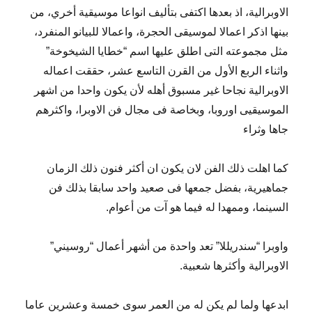
الاوبرالية، اذ بعدها اكتفى بتأليف انواعا موسيقية أخري، من
بينها اذكر اعمالا لموسيقى الحجرة، واعمالا للبيانو المنفرد،
مثل مجموعته التى اطلق عليها اسم “خطايا الشيخوخة”
واثناء الربع الأول من القرن التاسع عشر، حققت اعماله
الاوبرالية نجاحا غير مسبوق أهله لأن يكون واحدا من اشهر
الموسيقيى اوروبا، وبخاصة فى مجال فن الاوبرا، واكثرهم
جاها وثراء
كما اهلت ذلك الفن لان يكون ان أكثر فنون ذلك الزمان
جماهيرية، بفضل جمعها فى صعيد واحد سابقا بذلك فن
السينما، وممهدا له فيما هو آت من أعوام.
واوبرا “سندريللا” تعد واحدة من أشهر أعمال “روسيني”
الاوبرالية وأكثرها شعبية.
ابدعها ولما لم يكن له من العمر سوى خمسة وعشرين عاما