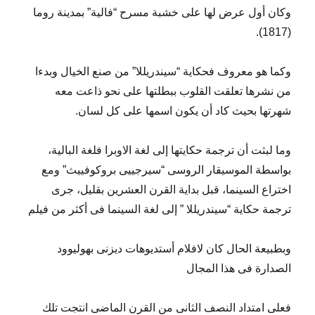
وكان أول عرض لها على خشبة مسرح “فالية” بمدينة روما
(1817).
وكما هو معروف فحكاية “سيندريللا” من صنع الخيال وبدءا
من نشرها تعلقت القلوب ببطلتها على نحو ذاعت معه
شهرتها بحيث كاد أن يكون اسمها على كل لسان.
وما لبثت أن ترجمة حكايتها إلى لغة الاوبرا فلغة البالية،
بواسطة الموسيقار الروسى “سيرجييى بروكوفييث” ومع
اختراع السينما، قبل بداية القرن العشرين بقليل، جرى
ترجمة حكاية “سيندريللا ” إلى لغة السينما فى أكثر من فيلم
وبطبيعة الحال كان لافلام أستديوهات ديزنى بهوليوود
الصدارة فى هذا المجال
فعلى امتداد النصف الثانى من القرن الماضى انتجت تلك