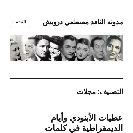
مدونه الناقد مصطفي درويش
القائمة
التصنيف:
مجلات
عطيات الأبنودي وأيام
الديمقراطية في كلمات