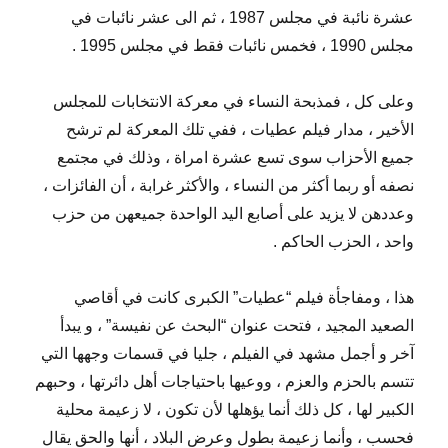
عشرة نائبة في مجلس 1987 ، ثم الى عشر نائبات في
مجلس 1990 ، فخمس نائبات فقط في مجلس 1995 .
وعلى كل ، فمذبحة النساء في معركة الانتخابات للمجلس
الأخير ، مدار فيلم عطيات ، ففي تلك المعركة لم ترشح
جميع الأحزاب سوى تسع عشرة امراة ، وذلك في مجتمع
نصفه أو ربما أكثر من النساء ، والأكثر غرابة ، أن الفائزات ،
وعددهن لا يزيد على أصابع اليد الواحدة جميعهن من حزب
واحد ، الحزب الحاكم .
هذا ، ومفاجأة فيلم “عطيات” الكبرى كانت في أقاصي
الصعيد المجيد ، فتحت عنوان “البحث عن نفيسة” ، و يبدأ
آخر و أجمل مشهد في الفيلم ، جليا في قسمات وجهها التي
تتسم بالحزم والعزم ، ووعيها باحتياجات أهل دائرتها ، وحبهم
الكبير لها ، كل ذلك أنما يؤهلها لأن تكون ، لا زعيمة محلية
فحسب ، وأنما زعيمة بطول وعرض البلاد ، أنها والحق يقال