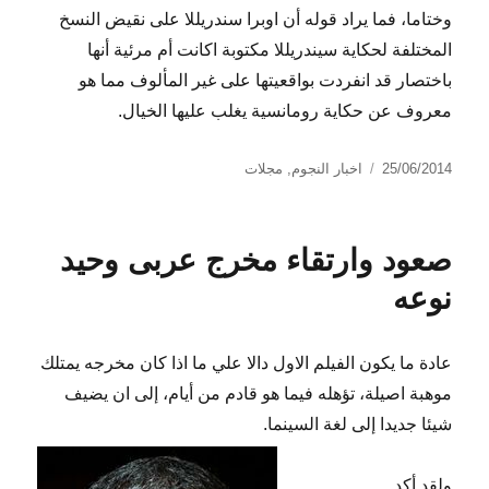
وختاما، فما يراد قوله أن اوبرا سندريللا على نقيض النسخ
المختلفة لحكاية سيندريللا مكتوبة اكانت أم مرئية أنها
باختصار قد انفردت بواقعيتها على غير المألوف مما هو
معروف عن حكاية رومانسية يغلب عليها الخيال.
نُشرت
التصنيفات
25/06/2014
اخبار النجوم
,
مجلات
في
صعود وارتقاء مخرج عربى وحيد
نوعه
عادة ما يكون الفيلم الاول دالا علي ما اذا كان مخرجه يمتلك
موهبة اصيلة، تؤهله فيما هو قادم من أيام، إلى ان يضيف
شيئا جديدا إلى لغة السينما.
ولقد أكد