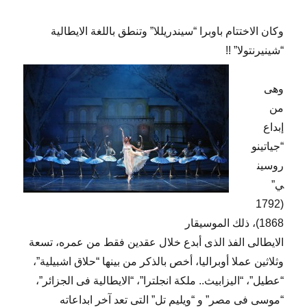
وكان الاختتام باوبرا “سيندريللا” وتنطق باللغة الايطالية
“شينيرنتولا” !!
وهى
من
إبداع
“جياتينو
روسين
ي”
(1792
1868)، ذلك الموسيقار
الايطالى الفذ الذى أبدع خلال عقدين فقط من عمره، تسعة
وثلاثين عملا أوبراليا، أخص بالذكر من بينها “حلاق اشبيلية”،
“عطيل”، “اليزابيث.. ملكة انجلترا”، “الايطالية فى الجزائر”،
“موسى فى مصر” و “ويليم تل” التى تعد آخر ابداعاته