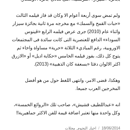
ولم تمض سوى أربعة أعوام الا وكان قد فاز فيلمه الثالث
«حبات القمح والسمك» مع مخرجه مرة ثانية بجائزة سيزار
واثناء عام (2010) جرى عرض فيلمه الرابع «ڤينوس
السوداء» الدافع للعنصرية التى كانت سائدة فى المجتمعات
الاوروبية، رغم المباديء الثلاثة «حرية» مساواة واخاء ثم
يتوج كل ذلك، بفوز فيلمه الخامس «حكاية اديل» أو «الازرق
اكثر الالوان دفئا «بسعفة كان الذهبية» (2013).
وهكذا، قضى الامر، وانتهى اللغط حول من هو أفضل
المخرجين العرب جميعا.
انه «عبداللطيف قشيش»، صاحب تلك «الروائع الخمسة»،
وكل واحدة منها تعتبر اضافة قيمة للفن الاكثر جماهيرية!!
نُشرت
التصنيفات
18/06/2014
اخبار النجوم
,
مجلات