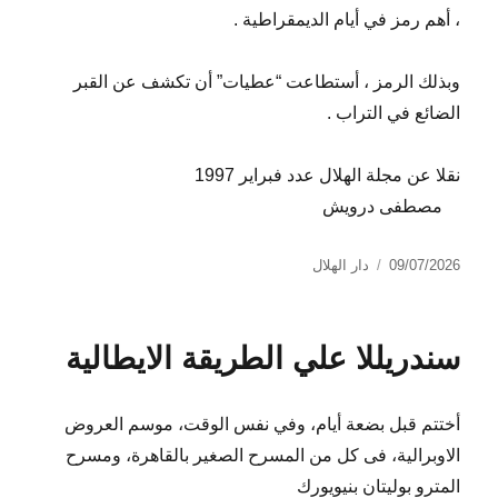
، أهم رمز في أيام الديمقراطية .
وبذلك الرمز ، أستطاعت “عطيات” أن تكشف عن القبر
الضائع في التراب .
نقلا عن مجلة الهلال عدد فبراير 1997
مصطفى درويش
نُشرت
التصنيفات
09/07/2026
دار الهلال
في
سندريللا علي الطريقة الايطالية
أختتم قبل بضعة أيام، وفي نفس الوقت، موسم العروض
الاوبرالية، فى كل من المسرح الصغير بالقاهرة، ومسرح
المترو بوليتان بنيويورك