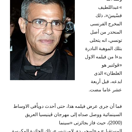
»عبداللطيف
قسْيسَ«، ذلك
المخرج الفرنسى
المنحدر من أصل
تونسي، انه يتحلى
بتلك الموهبة النادرة
بدءا من فيلمه الاول
«ڤولتير هو
الغلطان» الذى
ابدعه، قبل أربعة
عشر عاما مضت.
فما أن جرى عرض فيلمه هذا، حتى أحدث دوياًفى الاوساط
السينمائية ووصل صداه إلى مهرجان ڤينيسيا العريق
(2000)، حيث فاز بجائزتى «سينما
المستقبل» و «لويجى دى لاورنتيس»، تلك الجائزة المكرسة