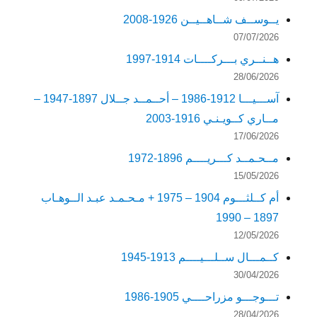
يــوســف شــاهــيــن 1926-2008
07/07/2026
هــنــري بـــركــــات 1914-1997
28/06/2026
آســـيـــا 1912-1986 – أحــمــد جــلال 1897-1947 –
مــاري كــويـنـي 1916-2003
17/06/2026
مــحـمــد كـــريــــم 1896-1972
15/05/2026
أم كــلثـــوم 1904 – 1975 + مـحـمـد عبـد الــوهـاب
1897 – 1990
12/05/2026
كــمـــال ســلـــيــــم 1913-1945
30/04/2026
تـــوجـــو مزراحــــي 1905-1986
28/04/2026