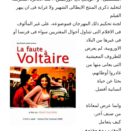
لتخليد ذكرى المنتج الايطالى الشهير ولا غرابة فى ان يبهر
الفيلم
لجنة تحكيم ذلك المهرجان فموضوعه، على غير المألوف
فى الافلام التى تتناول أحوال المغتربين سواء فى فرنسا أو
فى غيرها من البلاد
الاوروبية، لم يعرض
للظروف المعيشية
التى يعانى منها من
غادروا أوطانهم،
بحثا عن حياة
انسانية أفضل.
وانما عرض لمعاناة
من صنف آخر،
كيف يتعامل
المغترب مع مجتمع