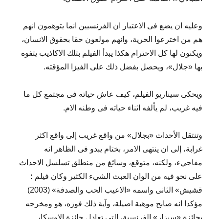
وعليه ان يضع فى الاعتبار ان الفرنسيين انما يتوهمون انهم
هم من اخترعوا الحرية، وانهم مولعون حقا بحقوق الانسان،
ويكنون لها كل الاحترام هكذا يبدأ الفيلم بتلك الاكاذيب يتفوه
بها «جلال»، ويحصل بفضل ذلك على الفيزا المؤقته.
ويحكى سيناريو الفيلم، كيف عاش حياته فى مجتمع كل ما
فيه غريب، لم يألفه اثناء حياته فى وطنه الام.
وتنتقل الأحداث «بجلال» من واقع غريب إلى واقع اكثر
غرابة، إلى ان ينتهى الامر، بختام يبدو فى الظاهر انه
مفاجيء، ولكنه، متوقع، وسائغ من منطلق تسلسل الاحداث
على نحو فيه من الوان العبث الشيء الكثير وكان فيلم ؛
قشيش» الثانى واسمه «الاعيب الحب والصدفة» (2003)
مؤكدا انه صابح موهبة اصيلة، وآية ذلك فوزه، هو ومخرجه
بجائزة «سيزار» الفرنسية، التى تعادل جائزة الاوسكار.